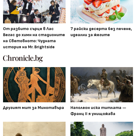
От разбито сърце в Лас
7 райски десерта без печене,
Вегас до химн на стадионите
идеални за жегите
на Световното: Чудната
история на Mr. Brightside
Другият мит за Минотавъра
Наполеон иска титлата —
Франц II я унищожава