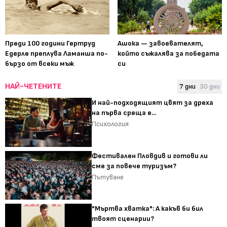
Преди 100 години Гертруд
Ашока — завоевателят,
Едерле преплува Ламанша по-
който съжалява за победата
бързо от всеки мъж
си
НАЙ-ЧЕТЕНИТЕ
7 дни
30 дни
И най-подходящият цвят за дреха
на първа среща е...
Психология
Фестивален Пловдив и готови ли
сме за повече туризъм?
Пътуване
"Мъртва хватка": А какъв би бил
твоят сценарии?