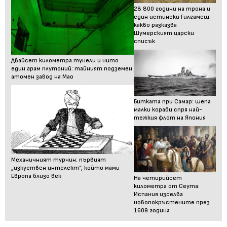
28 800 години на трона и
един истински Гилгамеш:
какво разказва
Шумерският царски
списък
Двайсет километра тунели и нито
един грам плутоний: тайният подземен
атомен завод на Мао
Битката при Самар: шепа
малки кораби спря най-
тежкия флот на Япония
Механичният турчин: първият
„изкуствен интелект“, който мами
Европа близо век
На четирийсет
километра от Сеута:
Испания изселва
новопокръстените през
1609 година