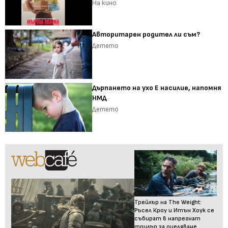
На кино
Авторитарен родител ли съм?
Детето
Дърпането на ухо Е насилие, напомня
НМД
Детето
Трейлър на The Weight:
Ръсел Кроу и Итън Хоук се
събират в напрегнат
трилър за оцеляване