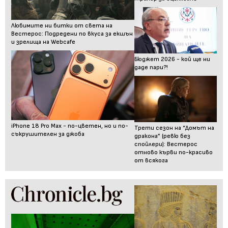
Любимите ни битки от света на
Вестерос: Подредени по вкуса за екшън
и зрелища на Webcafe
Бюджет 2026 - кой ще ни
даде пари?!
iPhone 18 Pro Max - по-цветен, но и по-
Трети сезон на “Домът на
съкрушителен за джоба
дракона” (ревю без
спойлери): Вестерос
отново кърви по-красиво
от всякога