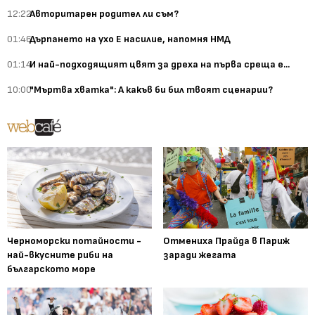
12:22
Авторитарен родител ли съм?
01:46
Дърпането на ухо Е насилие, напомня НМД
01:14
И най-подходящият цвят за дреха на първа среща е...
10:00
"Мъртва хватка": А какъв би бил твоят сценарии?
Черноморски потайности -
Отмениха Прайда в Париж
най-вкусните риби на
заради жегата
българското море