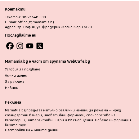
Контакти
Телефон: 0887 548 300
E-mail: office[at]mamamia.bg
Адрес: гр. София, ул. Фредерик Жолио Кюри №20
Последвайте ни
Mamamia.bg е част от групата WebCafe.bg
Условия за ползване
Лични данни
За реклама
Новини
Реклама
MamaMia.bg предлага напълно различни начини за реклама – чрез
стандартни банери, иновативни формати, спонсорство на
категории, интерактивни игри и PR съобщения. Повече информация
вижте тук
.
Настройки на личните данни