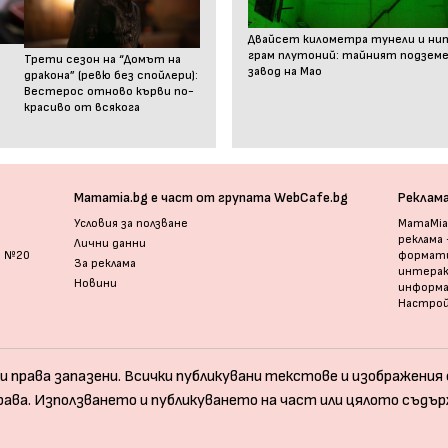
Двайсет километра тунели и ни
грам плутоний: тайният подзем
Трети сезон на “Домът на
завод на Мао
дракона” (ревю без спойлери):
Вестерос отново кърви по-
красиво от всякога
Mamamia.bg е част от групата WebCafe.bg
Реклам
Условия за ползване
MamaMia.
реклама
Лични данни
и №20
формати
За реклама
интерак
Новини
информ
Настрой
и права запазени. Всички публикувани текстове и изображения с
рава. Използването и публикуването на част или цялото съдър