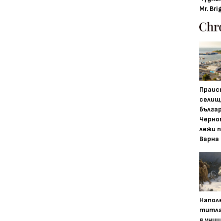
Mr. Bri
Праис
селищ
бълга
Черно
лежи 
Варна
Напол
титла
я уни