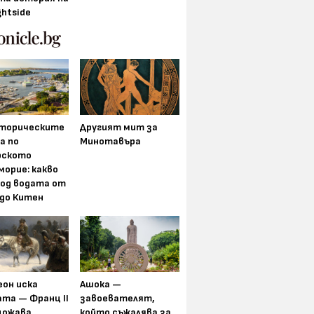
ghtside
торическите
Другият мит за
а по
Минотавъра
рското
морие: какво
под водата от
 до Китен
еон иска
Ашока —
та — Франц II
завоевателят,
щожава
който съжалява за