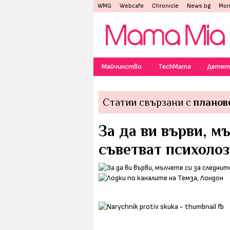
WMG
Webcafe
Chronicle
News.bg
Mon
Майчинство
TechMama
Детет
Статии свързани с
планов
За да ви върви, м
съветват психоло