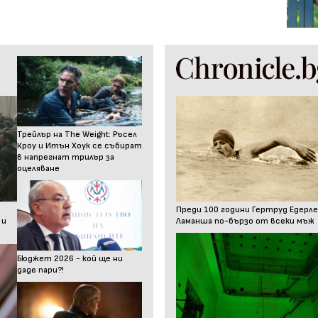
Трейлър на The Weight: Ръсел
Кроу и Итън Хоук се събират
в напрегнат трилър за
оцеляване
Преди 100 години Гертруд Едерле
 и
Ламанша по-бързо от всеки мъж
Бюджет 2026 - кой ще ни
даде пари?!