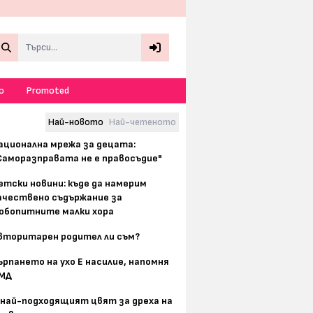
Search
о
Promoted
Най-новото
Най-четеното
ационална мрежа за децата:
Саморазправата не е правосъдие"
етски новини: къде да намерим
ачествено съдържание за
юбопитните малки хора
вторитарен родител ли съм?
ърпането на ухо Е насилие, напомня
МД
 най-подходящият цвят за дреха на