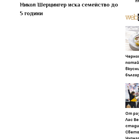
п
Никол Шерцингер иска семейство до
5 години
Черно
потай
вкусн
бълга
От ра
Лас Ве
стади
Свето
Чудна