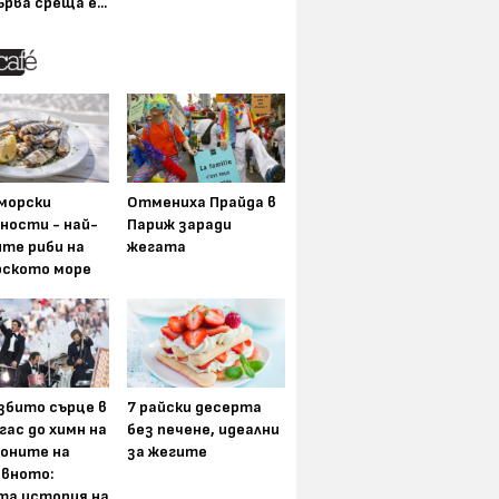
ърва среща е...
морски
Отмениха Прайда в
ности - най-
Париж заради
ите риби на
жегата
рското море
збито сърце в
7 райски десерта
гас до химн на
без печене, идеални
оните на
за жегите
вното:
та история на