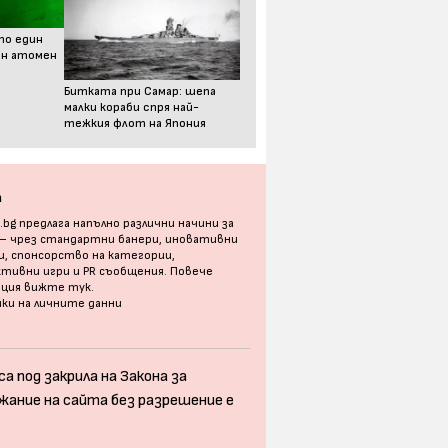
то един
ен атомен
Битката при Самар: шепа
малки кораби спря най-
тежкия флот на Япония
а
bg предлага напълно различни начини за
 – чрез стандартни банери, иновативни
, спонсорство на категории,
тивни игри и PR съобщения. Повече
ация
вижте тук
.
ки на личните данни
а под закрила на Закона за
жание на сайта без разрешение е