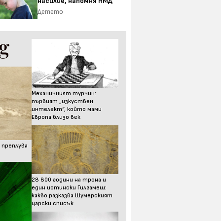
насилие, напомня НМД
Детето
Механичният турчин:
първият „изкуствен
интелект“, който мами
Европа близо век
 преплува
28 800 години на трона и
един истински Гилгамеш:
какво разказва Шумерският
царски списък