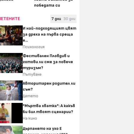
победата си
ЧЕТЕНИТЕ
7 дни
30 дни
И най-подходящият цвят
за дреха на първа среща
е...
Психология
Фестивален Пловдив и
готови ли сме за повече
туризъм?
Пътуване
Авторитарен родител ли
съм?
Детето
"Мъртва хватка": А какъв
би бил твоят сценарии?
На кино
Дърпането на ухо Е