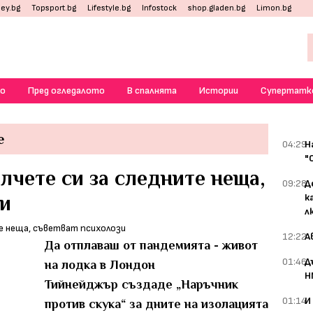
ey.bg
Topsport.bg
Lifestyle.bg
Infostock
shop.gladen.bg
Limon.bg
о
Пред огледалото
В спалнята
Истории
Супертатк
е
04:29
Н
"
ълчете си за следните неща,
09:28
Д
зи
к
л
12:22
А
Да отплаваш от пандемията - живот
01:46
Д
на лодка в Лондон
Н
Тийнейджър създаде „Наръчник
01:14
И
против скука“ за дните на изолацията