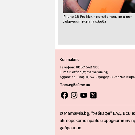
iPhone 18 Pro Max - по-цветен, но и по-
съкрушителен за джоба
Контакти
Телефон: 0887 548 300
E-mail: office[at]mamamia.bg
Адрес: гр. София, ул. Фредерик Жолио Кюр
Последвайте ни
© MamaMia.bg, "Уебкафе" ЕАД. Всичк
авторското право и сродните му п
забранено.