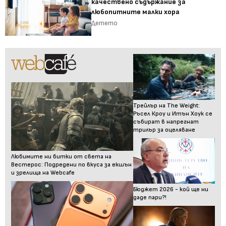
качествено съдържание за
любопитните малки хора
Детето
Трейлър на The Weight:
Ръсел Кроу и Итън Хоук се
събират в напрегнат
трилър за оцеляване
Любимите ни битки от света на
Вестерос: Подредени по вкуса за екшън
и зрелища на Webcafe
Бюджет 2026 - кой ще ни
даде пари?!