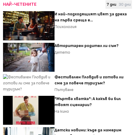
НАЙ-ЧЕТЕНИТЕ
7 дни
30 дни
И най-подходящият цвят за дреха
на първа среща е...
Психология
Авторитарен родител ли съм?
Детето
Фестивален Пловдив и готови ли
сме за повече туризъм?
Пътуване
"Мъртва хватка": А какъв би бил
твоят сценарии?
На кино
Детски новини: къде да намерим