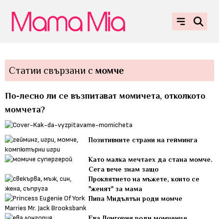
Статии свързани с
момче
По-лесно ли се възпитават момичета, отколкото
момчета?
Позитивните страни на гейминга
Като малка мечтаех да стана момче.
Сега вече знам защо
Проклятието на мъжете, които се
"женят" за мама
Пипа Мидълтън роди момче
Ева Лонгория роди момченце