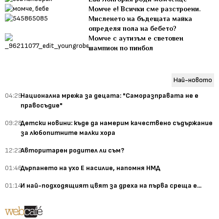
Момче е! Всички сме разстроени.
Мисленето на бъдещата майка
определя пола на бебето?
Момче с аутизъм е световен
шампион по пинбол
Най-новото
04:29
Национална мрежа за децата: "Саморазправата не е
правосъдие"
09:28
Детски новини: къде да намерим качествено съдържание
за любопитните малки хора
12:22
Авторитарен родител ли съм?
01:46
Дърпането на ухо Е насилие, напомня НМД
01:14
И най-подходящият цвят за дреха на първа среща е...