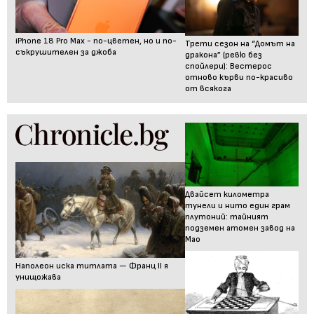
iPhone 18 Pro Max - по-цветен, но и по-
Трети сезон на “Домът на
съкрушителен за джоба
дракона” (ревю без
спойлери): Вестерос
отново кърви по-красиво
от всякога
Двайсет километра
тунели и нито един грам
плутоний: тайният
подземен атомен завод на
Мао
Наполеон иска титлата — Франц II я
унищожава