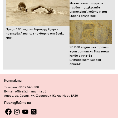
Механичният турчин:
първият „изкуствен
интелект“, който мами
Европа близо век
Преди 100 години Гертруд Едерле
преплува Ламанша по-бързо от всеки
мъж
28 800 години на трона и
един истински Гилгамеш:
какво разказва
Шумерският царски
списък
Контакти
Телефон: 0887 548 300
E-mail: office[at]mamamia.bg
Адрес: гр. София, ул. Фредерик Жолио Кюри №20
Последвайте ни