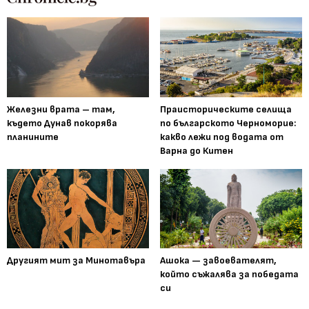
Железни врата – там,
Праисторическите селища
където Дунав покорява
по българското Черноморие:
планините
какво лежи под водата от
Варна до Китен
Другият мит за Минотавъра
Ашока — завоевателят,
който съжалява за победата
си