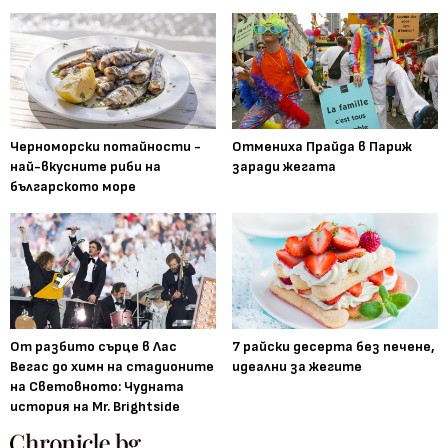
Черноморски потайности -
Отмениха Прайда в Париж
най-вкусните риби на
заради жегата
българското море
От разбито сърце в Лас
7 райски десерта без печене,
Вегас до химн на стадионите
идеални за жегите
на Световното: Чудната
история на Mr. Brightside