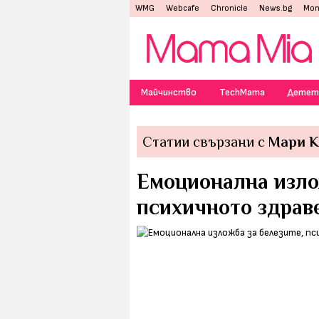
WMG
Webcafe
Chronicle
News.bg
Mon
Майчинство
TechMama
Детет
Статии свързани с
Мари К
Емоционална изло
психичното здраве