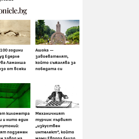
 100 години
Ашока —
уд Едерле
завоевателят,
ува Ламанша
който съжалява за
рзо от всеки
победата си
ет километра
Механичният
и и нито един
турчин: първият
плутоний:
„изкуствен
ят подземен
интелект“, който
н завод на
мами Европа близо