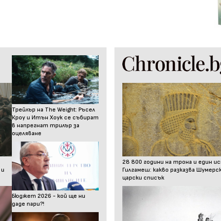
Трейлър на The Weight: Ръсел
Кроу и Итън Хоук се събират
в напрегнат трилър за
оцеляване
28 800 години на трона и един и
 и
Гилгамеш: какво разказва Шумер
царски списък
Бюджет 2026 - кой ще ни
даде пари?!