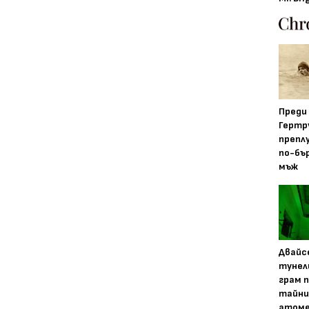
Преди
Гертр
препл
по-бъ
мъж
Двайс
тунел
грам 
тайни
атоме