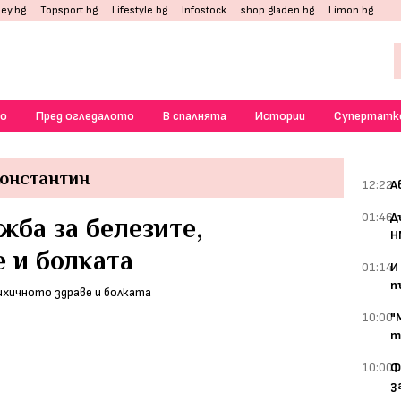
ey.bg
Topsport.bg
Lifestyle.bg
Infostock
shop.gladen.bg
Limon.bg
о
Пред огледалото
В спалнята
Истории
Супертатк
онстантин
12:22
А
01:46
Д
жба за белезите,
Н
 и болката
01:14
И
п
10:00
"
т
10:00
Ф
з