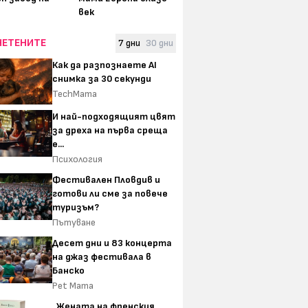
век
ЧЕТЕНИТЕ
7 дни
30 дни
Как да разпознаете AI
снимка за 30 секунди
TechMama
И най-подходящият цвят
за дреха на първа среща
е...
Психология
Фестивален Пловдив и
готови ли сме за повече
туризъм?
Пътуване
Десет дни и 83 концерта
на джаз фестивала в
Банско
Pet Mama
„Жената на френския