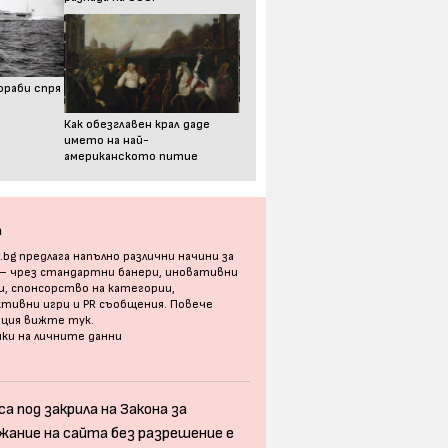
ораби спря
Как обезглавен крал даде
името на най-
американското питие
а
bg предлага напълно различни начини за
 – чрез стандартни банери, иновативни
, спонсорство на категории,
тивни игри и PR съобщения. Повече
ация
вижте тук
.
ки на личните данни
а под закрила на Закона за
жание на сайта без разрешение е