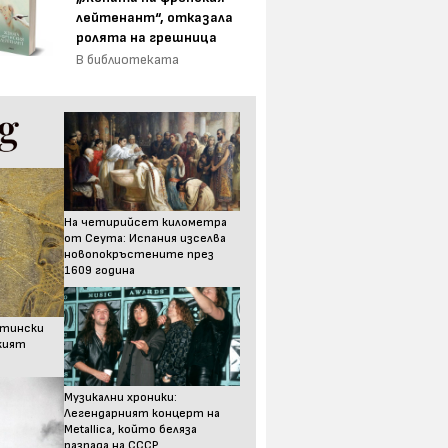
лейтенант“, отказала
ролята на грешница
В библиотеката
На четирийсет километра
от Сеута: Испания изселва
новопокръстените през
1609 година
стински
ският
Музикални хроники:
Легендарният концерт на
Metallica, който беляза
разпада на СССР