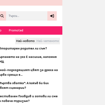
Search
о
Promoted
Най-новото
Най-четеното
вторитарен родител ли съм?
ърпането на ухо Е насилие, напомня
МД
 най-подходящият цвят за дреха на
ърва среща е...
Мъртва хватка": А какъв би бил
воят сценарии?
естивален Пловдив и готови ли сме
а повече туризъм?