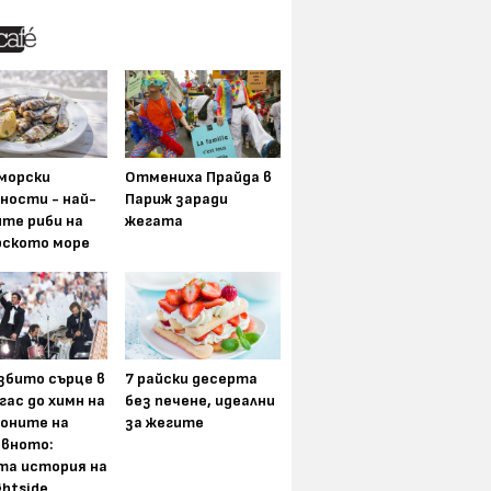
морски
Отмениха Прайда в
ности - най-
Париж заради
ите риби на
жегата
рското море
збито сърце в
7 райски десерта
гас до химн на
без печене, идеални
оните на
за жегите
вното:
та история на
ghtside