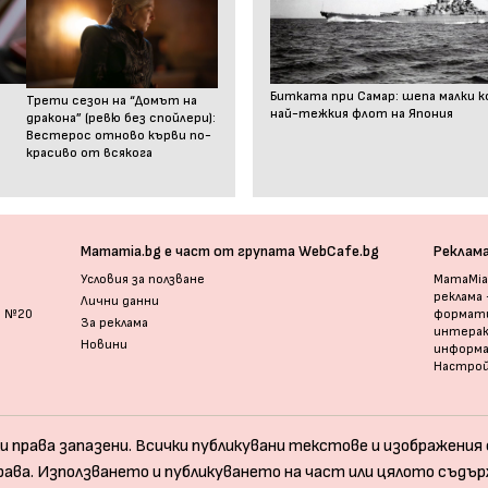
Битката при Самар: шепа малки к
Трети сезон на “Домът на
най-тежкия флот на Япония
дракона” (ревю без спойлери):
Вестерос отново кърви по-
красиво от всякога
Mamamia.bg е част от групата WebCafe.bg
Реклам
Условия за ползване
MamaMia.
реклама
Лични данни
и №20
формати
За реклама
интерак
Новини
информ
Настрой
и права запазени. Всички публикувани текстове и изображения с
рава. Използването и публикуването на част или цялото съдър