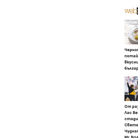
Черно
потай
вкусн
бълга
От ра
Лас Ве
стади
Свето
Чудна
Mr. Bri