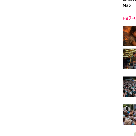
Мао
НАЙ-