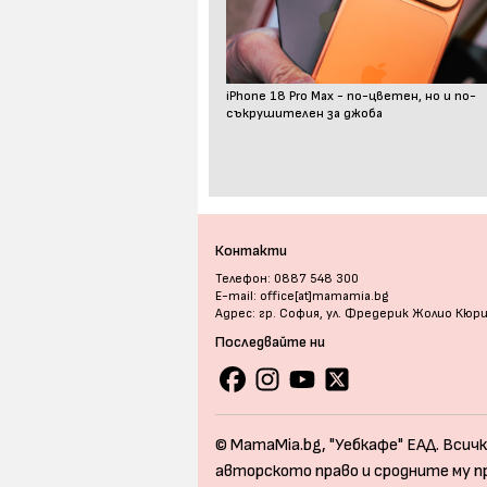
iPhone 18 Pro Max - по-цветен, но и по-
съкрушителен за джоба
Контакти
Телефон: 0887 548 300
E-mail: office[at]mamamia.bg
Адрес: гр. София, ул. Фредерик Жолио Кюр
Последвайте ни
© MamaMia.bg, "Уебкафе" ЕАД. Всичк
авторското право и сродните му п