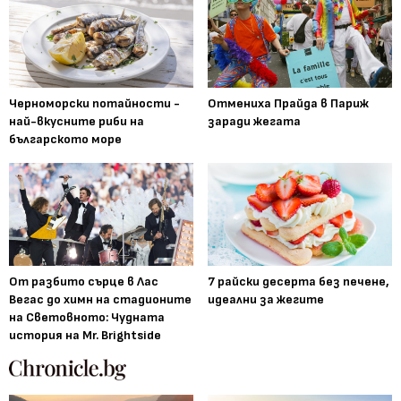
Черноморски потайности -
Отмениха Прайда в Париж
най-вкусните риби на
заради жегата
българското море
От разбито сърце в Лас
7 райски десерта без печене,
Вегас до химн на стадионите
идеални за жегите
на Световното: Чудната
история на Mr. Brightside