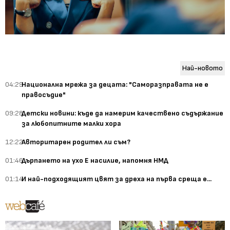
Най-новото
04:29
Национална мрежа за децата: "Саморазправата не е
правосъдие"
09:28
Детски новини: къде да намерим качествено съдържание
за любопитните малки хора
12:22
Авторитарен родител ли съм?
01:46
Дърпането на ухо Е насилие, напомня НМД
01:14
И най-подходящият цвят за дреха на първа среща е...