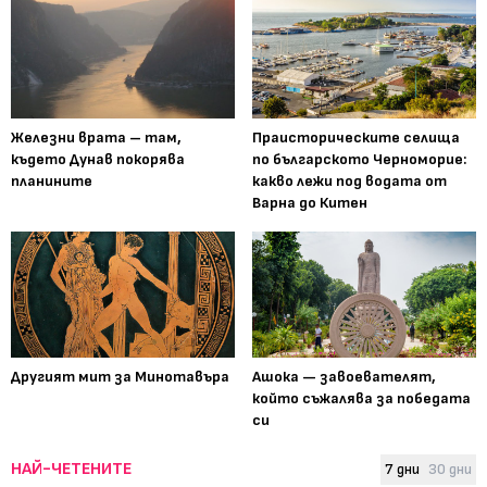
Железни врата – там,
Праисторическите селища
където Дунав покорява
по българското Черноморие:
планините
какво лежи под водата от
Варна до Китен
Другият мит за Минотавъра
Ашока — завоевателят,
който съжалява за победата
си
НАЙ-ЧЕТЕНИТЕ
7 дни
30 дни