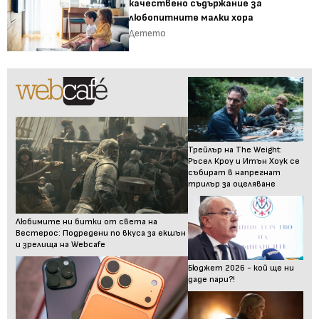
качествено съдържание за
любопитните малки хора
Детето
Трейлър на The Weight:
Ръсел Кроу и Итън Хоук се
събират в напрегнат
трилър за оцеляване
Любимите ни битки от света на
Вестерос: Подредени по вкуса за екшън
и зрелища на Webcafe
Бюджет 2026 - кой ще ни
даде пари?!