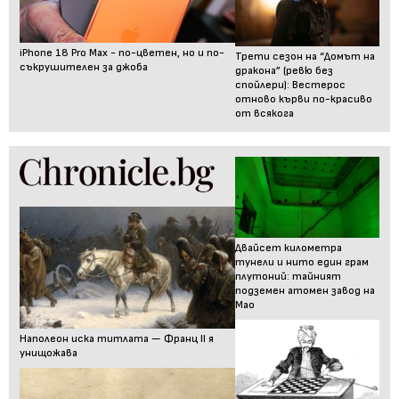
iPhone 18 Pro Max - по-цветен, но и по-
Трети сезон на “Домът на
съкрушителен за джоба
дракона” (ревю без
спойлери): Вестерос
отново кърви по-красиво
от всякога
Двайсет километра
тунели и нито един грам
плутоний: тайният
подземен атомен завод на
Мао
Наполеон иска титлата — Франц II я
унищожава