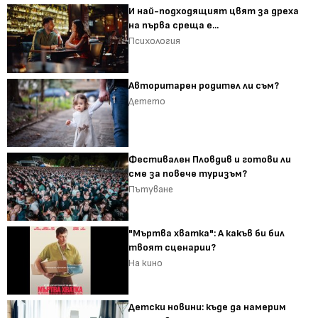
И най-подходящият цвят за дреха
на първа среща е...
Психология
Авторитарен родител ли съм?
Детето
Фестивален Пловдив и готови ли
сме за повече туризъм?
Пътуване
"Мъртва хватка": А какъв би бил
твоят сценарии?
На кино
Детски новини: къде да намерим