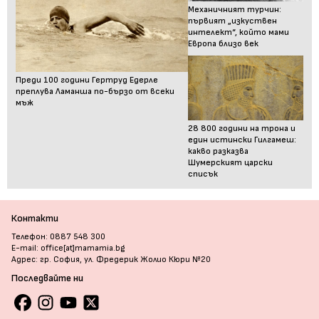
Механичният турчин:
първият „изкуствен
интелект“, който мами
Европа близо век
Преди 100 години Гертруд Едерле
преплува Ламанша по-бързо от всеки
мъж
28 800 години на трона и
един истински Гилгамеш:
какво разказва
Шумерският царски
списък
Контакти
Телефон: 0887 548 300
E-mail: office[at]mamamia.bg
Адрес: гр. София, ул. Фредерик Жолио Кюри №20
Последвайте ни