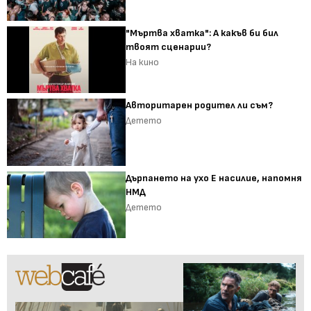
"Мъртва хватка": А какъв би бил
твоят сценарии?
На кино
Авторитарен родител ли съм?
Детето
Дърпането на ухо Е насилие, напомня
НМД
Детето