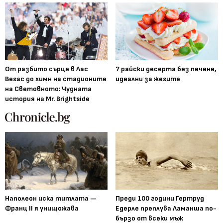
От разбито сърце в Лас
7 райски десерта без печене,
Вегас до химн на стадионите
идеални за жегите
на Световното: Чудната
история на Mr. Brightside
Наполеон иска титлата —
Преди 100 години Гертруд
Франц II я унищожава
Едерле преплува Ламанша по-
бързо от всеки мъж