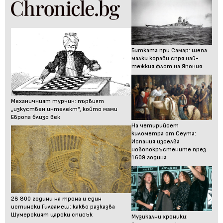
Битката при Самар: шепа
малки кораби спря най-
тежкия флот на Япония
Механичният турчин: първият
„изкуствен интелект“, който мами
Европа близо век
На четирийсет
километра от Сеута:
Испания изселва
новопокръстените през
1609 година
28 800 години на трона и един
истински Гилгамеш: какво разказва
Шумерският царски списък
Музикални хроники: