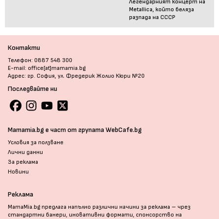
Легендарният концерт на
Metallica, който беляза
разпада на СССР
Контакти
Телефон: 0887 548 300
E-mail: office[at]mamamia.bg
Адрес: гр. София, ул. Фредерик Жолио Кюри №20
Последвайте ни
Mamamia.bg е част от групата WebCafe.bg
Условия за ползване
Лични данни
За реклама
Новини
Реклама
MamaMia.bg предлага напълно различни начини за реклама – чрез
стандартни банери, иновативни формати, спонсорство на