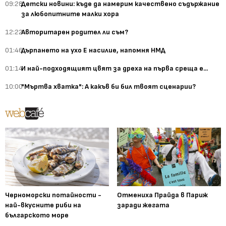
09:28
Детски новини: къде да намерим качествено съдържание
за любопитните малки хора
12:22
Авторитарен родител ли съм?
01:46
Дърпането на ухо Е насилие, напомня НМД
01:14
И най-подходящият цвят за дреха на първа среща е...
10:00
"Мъртва хватка": А какъв би бил твоят сценарии?
Черноморски потайности -
Отмениха Прайда в Париж
най-вкусните риби на
заради жегата
българското море