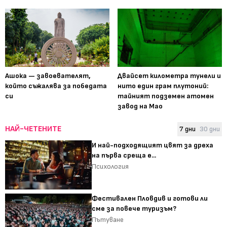
Ашока — завоевателят,
Двайсет километра тунели и
който съжалява за победата
нито един грам плутоний:
си
тайният подземен атомен
завод на Мао
НАЙ-ЧЕТЕНИТЕ
7 дни
30 дни
И най-подходящият цвят за дреха
на първа среща е...
Психология
Фестивален Пловдив и готови ли
сме за повече туризъм?
Пътуване