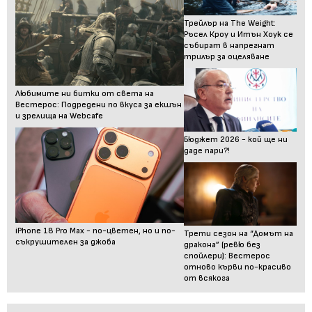
Трейлър на The Weight:
Ръсел Кроу и Итън Хоук се
събират в напрегнат
трилър за оцеляване
Любимите ни битки от света на
Вестерос: Подредени по вкуса за екшън
и зрелища на Webcafe
Бюджет 2026 - кой ще ни
даде пари?!
iPhone 18 Pro Max - по-цветен, но и по-
Трети сезон на “Домът на
съкрушителен за джоба
дракона” (ревю без
спойлери): Вестерос
отново кърви по-красиво
от всякога