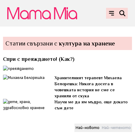
Статии свързани с
култура на хранене
Спри с преяждането! (Как?)
Хранителният терапевт Михаела
Белорешка: Никога досега в
човешката история не сме се
хранили от скука
Научи ме да ям мъдро, още докато
съм дете
Най-новото
Най-четеното