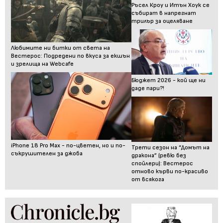
Ръсел Кроу и Итън Хоук се
събират в напрегнат
трилър за оцеляване
Любимите ни битки от света на
Вестерос: Подредени по вкуса за екшън
и зрелища на Webcafe
Бюджет 2026 - кой ще ни
даде пари?!
iPhone 18 Pro Max - по-цветен, но и по-
Трети сезон на “Домът на
съкрушителен за джоба
дракона” (ревю без
спойлери): Вестерос
отново кърви по-красиво
от всякога