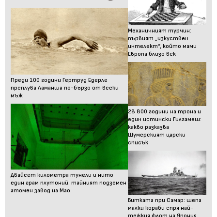
Механичният турчин:
първият „изкуствен
интелект“, който мами
Европа близо век
Преди 100 години Гертруд Едерле
преплува Ламанша по-бързо от всеки
мъж
28 800 години на трона и
един истински Гилгамеш:
какво разказва
Шумерският царски
списък
Двайсет километра тунели и нито
един грам плутоний: тайният подземен
атомен завод на Мао
Битката при Самар: шепа
малки кораби спря най-
тежкия флот на Япония