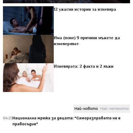
12 ужасни истории за изневяра
Има (поне) 9 причини мъжете да
изневеряват
Изневярата: 2 факта и 2 лъжи
Най-новото
Най-четеното
04:29
Национална мрежа за децата: "Саморазправата не е
правосъдие"