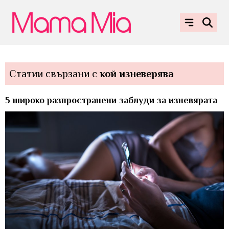
Статии свързани с
кой изневерява
5 широко разпространени заблуди за изневярата