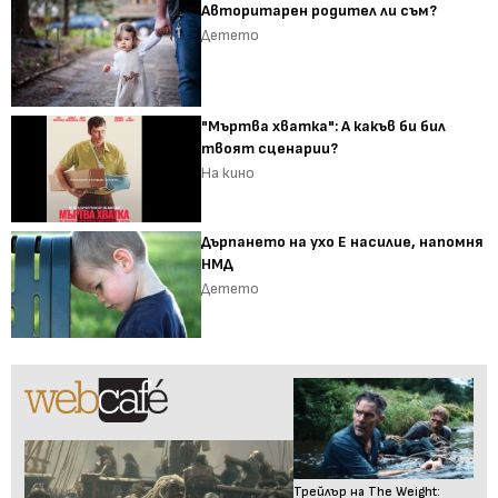
Авторитарен родител ли съм?
Детето
"Мъртва хватка": А какъв би бил
твоят сценарии?
На кино
Дърпането на ухо Е насилие, напомня
НМД
Детето
Трейлър на The Weight: