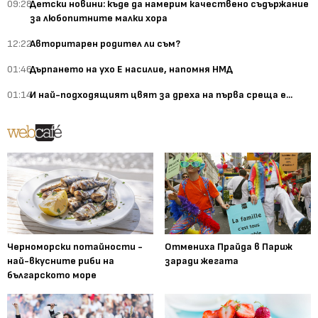
09:28
Детски новини: къде да намерим качествено съдържание
за любопитните малки хора
12:22
Авторитарен родител ли съм?
01:46
Дърпането на ухо Е насилие, напомня НМД
01:14
И най-подходящият цвят за дреха на първа среща е...
Черноморски потайности -
Отмениха Прайда в Париж
най-вкусните риби на
заради жегата
българското море