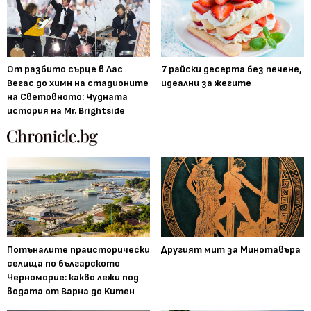
От разбито сърце в Лас
7 райски десерта без печене,
Вегас до химн на стадионите
идеални за жегите
на Световното: Чудната
история на Mr. Brightside
Потъналите праисторически
Другият мит за Минотавъра
селища по българското
Черноморие: какво лежи под
водата от Варна до Китен