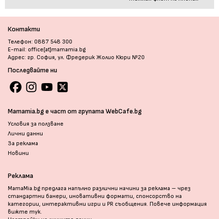
Контакти
Телефон: 0887 548 300
E-mail: office[at]mamamia.bg
Адрес: гр. София, ул. Фредерик Жолио Кюри №20
Последвайте ни
Mamamia.bg е част от групата WebCafe.bg
Условия за ползване
Лични данни
За реклама
Новини
Реклама
MamaMia.bg предлага напълно различни начини за реклама – чрез
стандартни банери, иновативни формати, спонсорство на
категории, интерактивни игри и PR съобщения. Повече информация
вижте тук
.