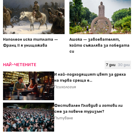
Наполеон иска титлата —
Ашока — завоевателят,
Франц II я унищожава
който съжалява за победата
си
НАЙ-ЧЕТЕНИТЕ
7 дни
30 дни
И най-подходящият цвят за дреха
на първа среща е...
Психология
Фестивален Пловдив и готови ли
сме за повече туризъм?
Пътуване