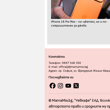
iPhone 18 Pro Max - по-цветен, но и по-
съкрушителен за джоба
Контакти
Телефон: 0887 548 300
E-mail: office[at]mamamia.bg
Адрес: гр. София, ул. Фредерик Жолио Кюр
Последвайте ни
© MamaMia.bg, "Уебкафе" ЕАД. Всичк
авторското право и сродните му п