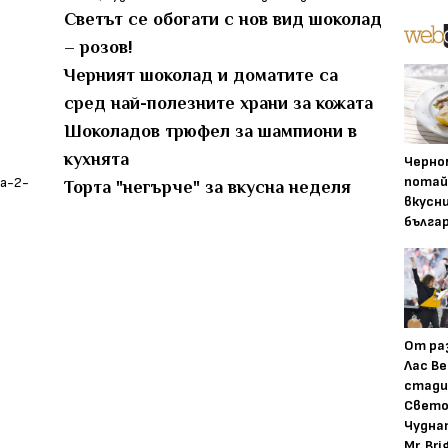
Светът се обогати с нов вид шоколад
– розов!
Черният шоколад и доматите са
сред най-полезните храни за кожата
Шоколадов трюфел за шампиони в
кухнята
Черно
потай
Торта "негърче" за вкусна неделя
вкусн
бълга
От ра
Лас Ве
стади
Свето
Чудна
Mr. Bri