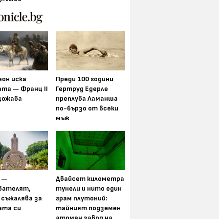
еон иска
Преди 100 години
та — Франц II
Гертруд Едерле
щожава
преплува Ламанша
по-бързо от всеки
мъж
 —
Двайсет километра
вателят,
тунели и нито един
 съжалява за
грам плутоний:
ата си
тайният подземен
атомен завод на