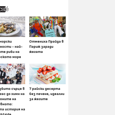
морски
Отмениха Прайда в
ности - най-
Париж заради
ите риби на
жегата
рското море
збито сърце в
7 райски десерта
гас до химн на
без печене, идеални
оните на
за жегите
вното:
та история на
ghtside