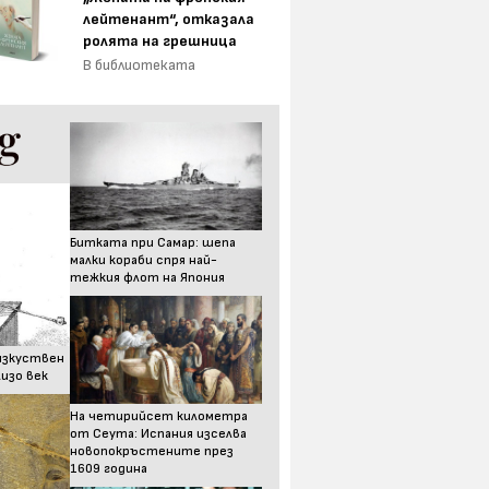
лейтенант“, отказала
ролята на грешница
В библиотеката
Битката при Самар: шепа
малки кораби спря най-
тежкия флот на Япония
изкуствен
изо век
На четирийсет километра
от Сеута: Испания изселва
новопокръстените през
1609 година