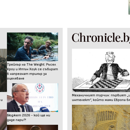
Трейлър на The Weight: Ръсел
Кроу и Итън Хоук се събират
в напрегнат трилър за
оцеляване
Механичният турчин: първият „
 и
интелект“, който мами Европа бл
Бюджет 2026 - кой ще ни
даде пари?!