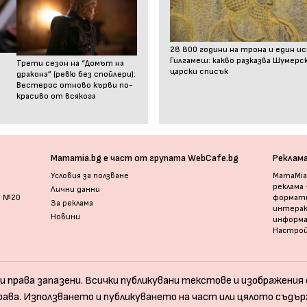
28 800 години на трона и един и
Гилгамеш: какво разказва Шумер
Трети сезон на “Домът на
царски списък
дракона” (ревю без спойлери):
Вестерос отново кърви по-
красиво от всякога
Mamamia.bg е част от групата WebCafe.bg
Реклам
Условия за ползване
MamaMia.
реклама
Лични данни
и №20
формати
За реклама
интерак
Новини
информ
Настрой
и права запазени. Всички публикувани текстове и изображения с
рава. Използването и публикуването на част или цялото съдър