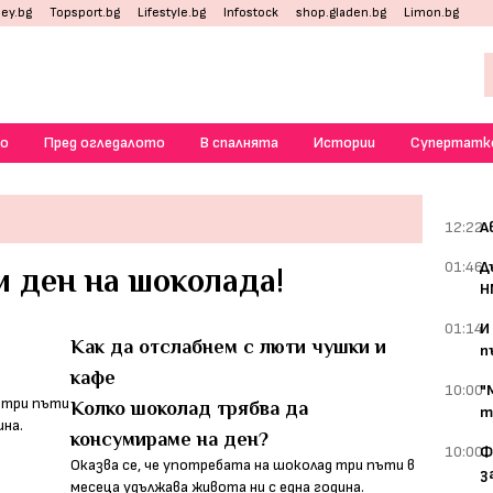
ey.bg
Topsport.bg
Lifestyle.bg
Infostock
shop.gladen.bg
Limon.bg
о
Пред огледалото
В спалнята
Истории
Супертатк
12:22
А
01:46
Д
и ден на шоколада!
Н
01:14
И
Как да отслабнем с люти чушки и
п
кафе
10:00
"
Колко шоколад трябва да
т
консумираме на ден?
10:00
Ф
Оказва се, че употребата на шоколад три пъти в
з
месеца удължава живота ни с една година.