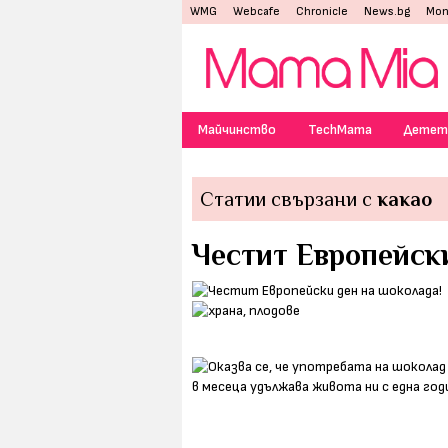
WMG
Webcafe
Chronicle
News.bg
Mon
Майчинство
TechMama
Детет
Статии свързани с
какао
Честит Европейск