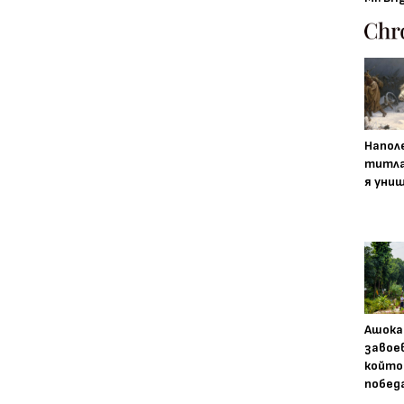
Напол
титла
я уни
Ашока
завое
който
побед