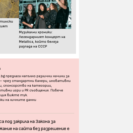
стински
ският
Музикални хроники:
Легендарният концерт на
Metallica, който беляза
разпада на СССР
а
bg предлага напълно различни начини за
 – чрез стандартни банери, иновативни
, спонсорство на категории,
тивни игри и PR съобщения. Повече
ация
вижте тук
.
ки на личните данни
а под закрила на Закона за
жание на сайта без разрешение е