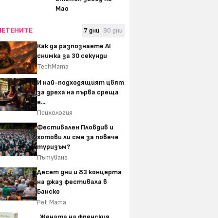
Мао
ЧЕТЕНИТЕ
7 дни
30 дни
Как да разпознаете AI
снимка за 30 секунди
TechMama
И най-подходящият цвят
за дреха на първа среща
е...
Психология
Фестивален Пловдив и
готови ли сме за повече
туризъм?
Пътуване
Десет дни и 83 концерта
на джаз фестивала в
Банско
Pet Mama
„Жената на френския