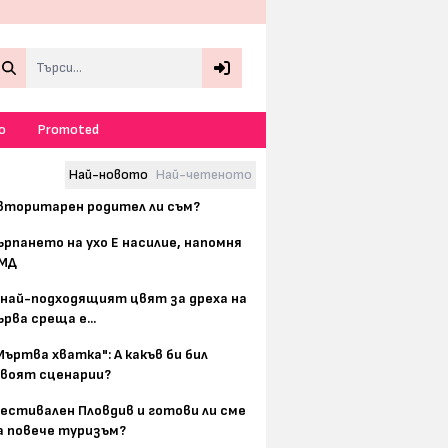
Search
о
Promoted
Най-новото
Най-четеното
вторитарен родител ли съм?
ърпането на ухо Е насилие, напомня
МД
 най-подходящият цвят за дреха на
ърва среща е...
Мъртва хватка": А какъв би бил
воят сценарии?
естивален Пловдив и готови ли сме
а повече туризъм?