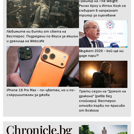
Трейлър на The Weight:
Ръсел Кроу и Итън Хоук се
събират в напрегнат
трилър за оцеляване
Любимите ни битки от света на
Вестерос: Подредени по вкуса за екшън
и зрелища на Webcafe
Бюджет 2026 - кой ще ни
даде пари?!
iPhone 18 Pro Max - по-цветен, но и по-
Трети сезон на “Домът на
съкрушителен за джоба
дракона” (ревю без
спойлери): Вестерос
отново кърви по-красиво
от всякога