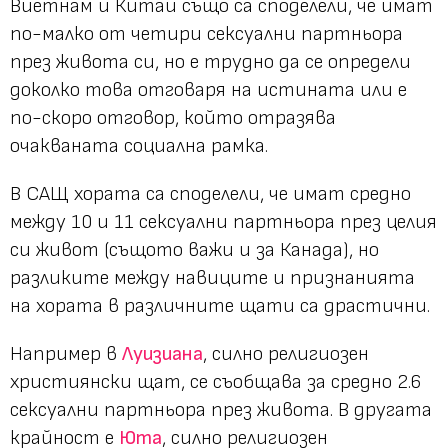
Виетнам и Китай също са споделели, че имат
по-малко от четири сексуални партньора
през живота си, но е трудно да се определи
доколко това отговаря на истината или е
по-скоро отговор, който отразява
очакваната социална рамка.
В САЩ хората са споделели, че имат средно
между 10 и 11 сексуални партньора през целия
си живот (същото важи и за Канада), но
разликите между навиците и признанията
на хората в различните щати са драстични.
Например в
Луизиана
, силно религиозен
християнски щат, се съобщава за средно 2.6
сексуални партньора през живота. В другата
крайност е
Юта
, силно религиозен