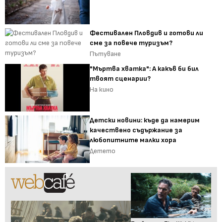
Фестивален Пловдив и готови ли
сме за повече туризъм?
Пътуване
"Мъртва хватка": А какъв би бил
твоят сценарии?
На кино
Детски новини: къде да намерим
качествено съдържание за
любопитните малки хора
Детето