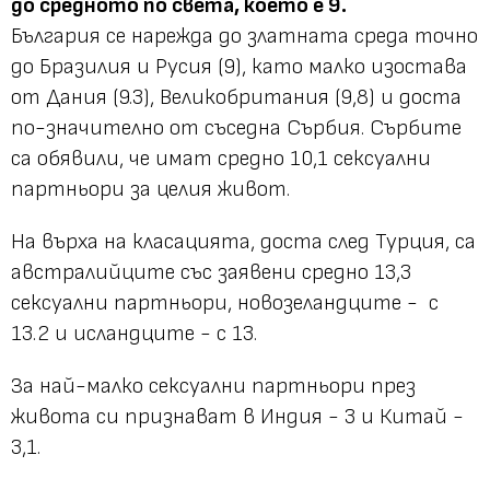
до средното по света, което е 9.
България се нарежда до златната среда точно
до Бразилия и Русия (9), като малко изостава
от Дания (9.3), Великобритания (9,8) и доста
по-значително от съседна Сърбия. Сърбите
са обявили, че имат средно 10,1 сексуални
партньори за целия живот.
На върха на класацията, доста след Турция, са
австралийците със заявени средно 13,3
сексуални партньори, новозеландците - с
13.2 и исландците - с 13.
За най-малко сексуални партньори през
живота си признават в Индия - 3 и Китай -
3,1.