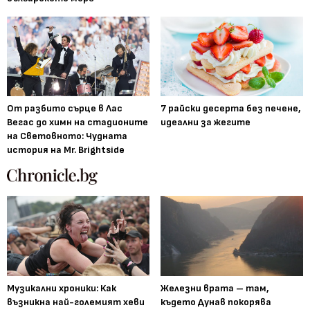
От разбито сърце в Лас
7 райски десерта без печене,
Вегас до химн на стадионите
идеални за жегите
на Световното: Чудната
история на Mr. Brightside
Музикални хроники: Как
Железни врата – там,
възникна най-големият хеви
където Дунав покорява