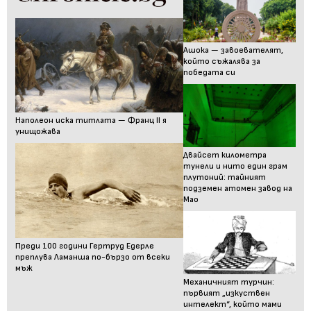
Ашока — завоевателят,
който съжалява за
победата си
Наполеон иска титлата — Франц II я
унищожава
Двайсет километра
тунели и нито един грам
плутоний: тайният
подземен атомен завод на
Мао
Преди 100 години Гертруд Едерле
преплува Ламанша по-бързо от всеки
мъж
Механичният турчин:
първият „изкуствен
интелект“, който мами