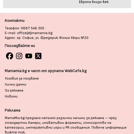
Европа близо век
Контакти
Телефон: 0887 548 300
E-mail: office[at]mamamia.bg
Адрес: гр. София, ул. Фредерик Жолио Кюри №20
Последвайте ни
Mamamia.bg е част от групата WebCafe.bg
Условия за ползване
Лични данни
За реклама
Новини
Реклама
MamaMia.bg предлага напълно различни начини за реклама – чрез
стандартни банери, иновативни формати, спонсорство на
категории, интерактивни игри и PR съобщения. Повече информация
вижте тук
.