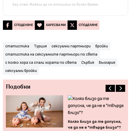
Без спам. Можеш да се отпишеш по всяко време.
СПОДЕЛЯНЕ
ХАРЕСВА МИ
СПОДЕЛЯНЕ
статистика
Турция
сексуални партньори
бройки
статистика на сексуалните партньори по света
с колко хора са спали хората по света
Сърбия
България
сексуални бройки
Подобни
Колко близо да те допусна,
че да не е "твърде близо"?
Фр