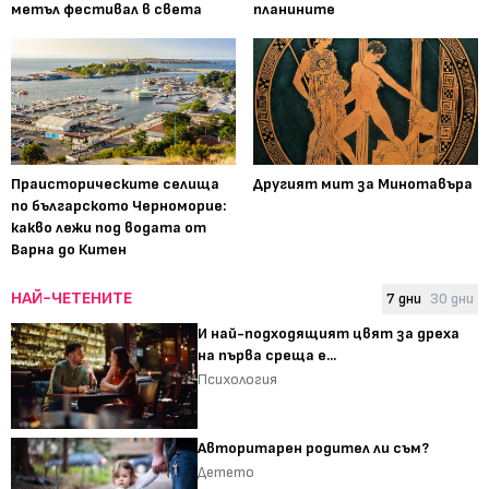
метъл фестивал в света
планините
Праисторическите селища
Другият мит за Минотавъра
по българското Черноморие:
какво лежи под водата от
Варна до Китен
НАЙ-ЧЕТЕНИТЕ
7 дни
30 дни
И най-подходящият цвят за дреха
на първа среща е...
Психология
Авторитарен родител ли съм?
Детето