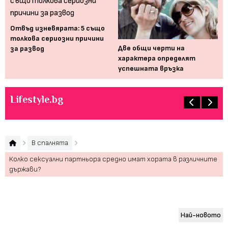
Отвъд изневярата: 5 също
толкова сериозни причини
Две общи черти на
5 
за развод
на
характера определят
за
успешната връзка
Lifestyle.bg
В спалнята
Колко сексуални партньора средно имат хората в различните
държави?
Най-новото