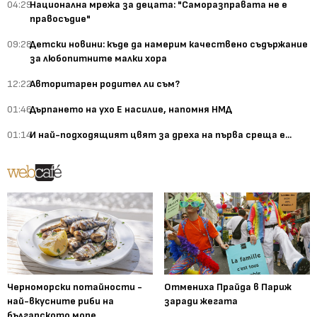
04:29
Национална мрежа за децата: "Саморазправата не е
правосъдие"
09:28
Детски новини: къде да намерим качествено съдържание
за любопитните малки хора
12:22
Авторитарен родител ли съм?
01:46
Дърпането на ухо Е насилие, напомня НМД
01:14
И най-подходящият цвят за дреха на първа среща е...
Черноморски потайности -
Отмениха Прайда в Париж
най-вкусните риби на
заради жегата
българското море