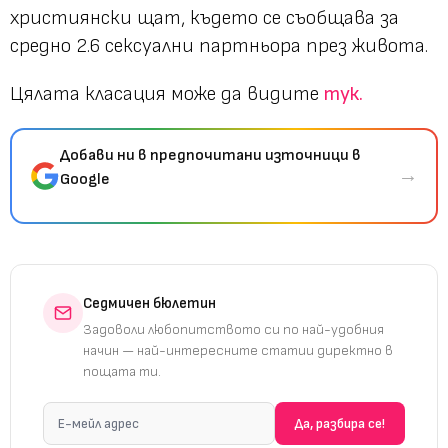
християнски щат, където се съобщава за
средно 2.6 сексуални партньора през живота.
Цялата класация може да видите
тук.
Добави ни в предпочитани източници в
→
Google
Седмичен бюлетин
Задоволи любопитството си по най-удобния
начин — най-интересните статии директно в
пощата ти.