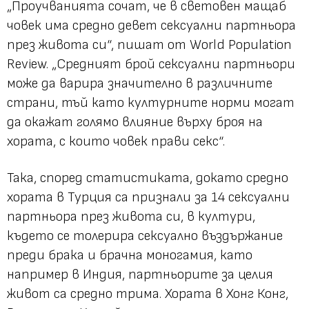
„Проучванията сочат, че в световен мащаб
човек има средно девет сексуални партньора
през живота си“,
пишат от World Population
Review.
„Средният брой сексуални партньори
може да варира значително в различните
страни, тъй като културните норми могат
да окажат голямо влияние върху броя на
хората, с които човек прави секс“.
Така, според статистиката, докато средно
хората в Турция са признали за 14 сексуални
партньора през живота си, в култури,
където се толерира сексуално въздържание
преди брака и брачна моногамия, като
например в Индия, партньорите за целия
живот са средно трима. Хората в Хонг Конг,