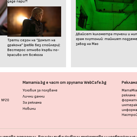
даде пари?!
Двайсет километра тунели и ни
грам плутоний: тайният подзем
Трети сезон на “Домът на
завод на Мао
дракона” (ревю без спойлери):
Вестерос отново кърви по-
красиво от всякога
Mamamia.bg е част от групата WebCafe.bg
Реклам
Условия за ползване
MamaMia.
реклама
Лични данни
и №20
формати
За реклама
интерак
Новини
информ
Настрой