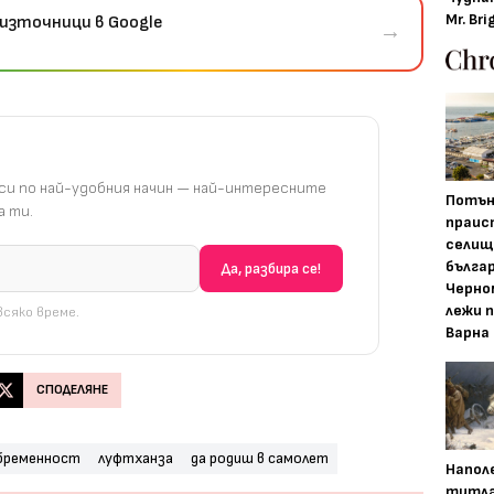
Mr. Bri
източници в Google
→
и по най-удобния начин — най-интересните
Потън
 ти.
праис
селищ
бълга
Черно
лежи 
сяко време.
Варна
СПОДЕЛЯНЕ
бременност
луфтханза
да родиш в самолет
Напол
титла