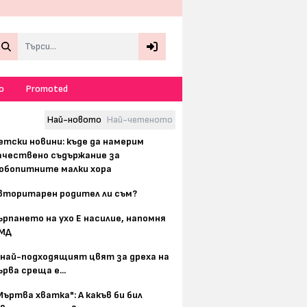
Search
о
Promoted
Най-новото
Най-четеното
етски новини: къде да намерим
ачествено съдържание за
юбопитните малки хора
вторитарен родител ли съм?
ърпането на ухо Е насилие, напомня
МД
 най-подходящият цвят за дреха на
ърва среща е...
Мъртва хватка": А какъв би бил