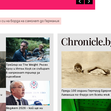
 си на борда на самолет до Германия
Трейлър на The Weight: Ръсел
Кроу и Итън Хоук се събират
в напрегнат трилър за
оцеляване
Преди 100 години Гертруд Едерле
 и
Ламанша по-бързо от всеки мъж
Бюджет 2026 - кой ще ни