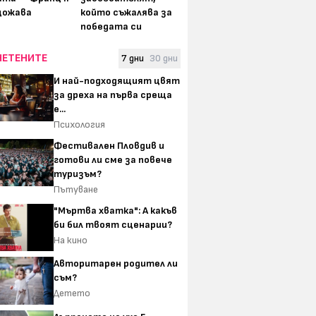
щожава
който съжалява за
победата си
ЧЕТЕНИТЕ
7 дни
30 дни
И най-подходящият цвят
за дреха на първа среща
е...
Психология
Фестивален Пловдив и
готови ли сме за повече
туризъм?
Пътуване
"Мъртва хватка": А какъв
би бил твоят сценарии?
На кино
Авторитарен родител ли
съм?
Детето