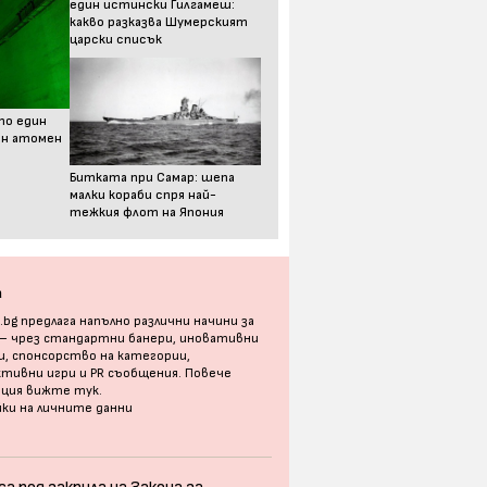
един истински Гилгамеш:
какво разказва Шумерският
царски списък
то един
ен атомен
Битката при Самар: шепа
малки кораби спря най-
тежкия флот на Япония
а
bg предлага напълно различни начини за
 – чрез стандартни банери, иновативни
, спонсорство на категории,
тивни игри и PR съобщения. Повече
ация
вижте тук
.
ки на личните данни