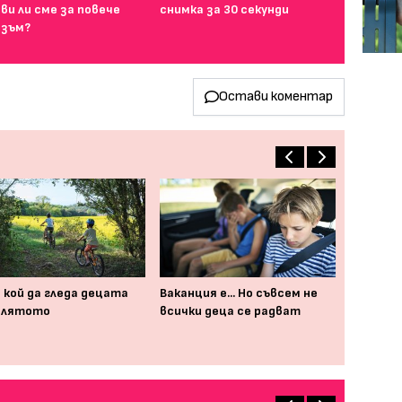
ви ли сме за повече
снимка за 30 секунди
зъм?
Остави коментар
 кой да гледа децата
Ваканция е... Но съвсем не
 лятото
всички деца се радват