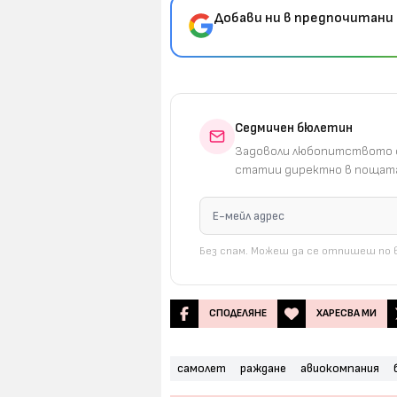
Добави ни в предпочитани 
Седмичен бюлетин
Задоволи любопитството с
статии директно в пощата
Без спам. Можеш да се отпишеш по в
СПОДЕЛЯНЕ
ХАРЕСВА МИ
самолет
раждане
авиокомпания