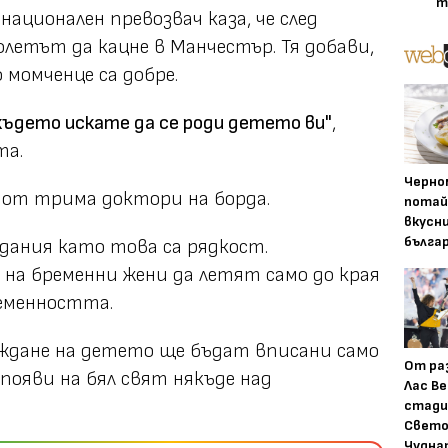
т
национален превозвач каза, че след
летът да кацне в Манчестър. Тя добави,
 момченце са добре.
ъдето искате да се роди детето ви"
,
та.
Черно
 от трима доктори на борда.
потай
вкусн
бълга
ждания като това са рядкост.
на бременни жени да летят само до края
еменността.
аждане на детето ще бъдат вписани само
От ра
появи на бял свят някъде над
Лас Ве
стади
Свето
Чудна