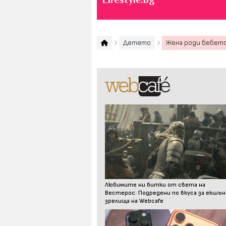
Детето
Жена роди бебето
Любимите ни битки от света на
Вестерос: Подредени по вкуса за екшън
зрелища на Webcafe