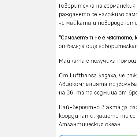
Говорителка на германския 
раждането се наложило само
че майката и новороденото
"Самолетът не е мястото, к
отбеляза още говорителка
Майката е получила помощ
От Lufthansa казаха, че ра
Авиокомпанията позволява 
на 36-тата седмица от бр
Най-вероятно в акта за р
координати, защото то се 
Атлантическия океан.