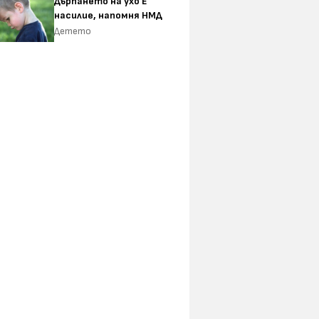
Дърпането на ухо Е
насилие, напомня НМД
Детето