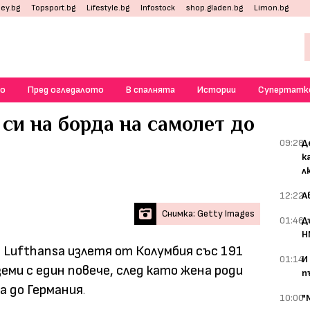
ey.bg
Topsport.bg
Lifestyle.bg
Infostock
shop.gladen.bg
Limon.bg
о
Пред огледалото
В спалнята
Истории
Супертатк
си на борда на самолет до
09:28
Д
к
л
12:22
А
Снимка: Getty Images
01:46
Д
Н
Lufthansa излетя от Колумбия със 191
01:14
И
земи с един повече, след като жена роди
п
а до Германия
.
10:00
"