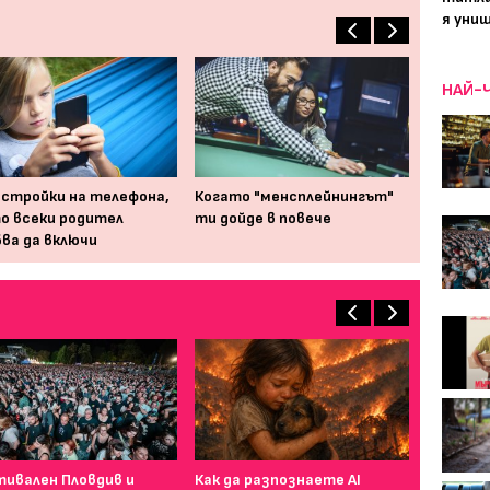
я уни
НАЙ-
астройки на телефона,
Когато "менсплейнингът"
о всеки родител
ти дойде в повече
ва да включи
ивален Пловдив и
Как да разпознаете AI