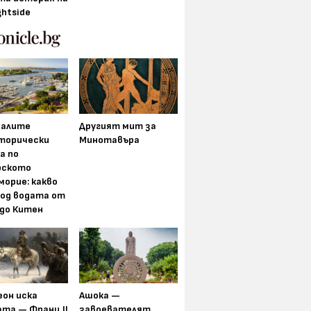
ghtside
алите
Другият мит за
торически
Минотавъра
а по
рското
морие: какво
под водата от
 до Китен
еон иска
Ашока —
та — Франц II
завоевателят,