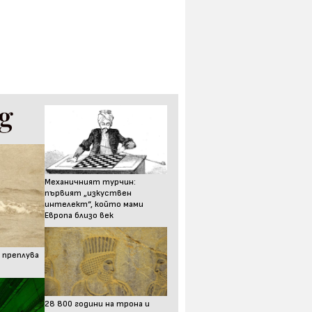
Механичният турчин:
първият „изкуствен
интелект“, който мами
Европа близо век
 преплува
28 800 години на трона и