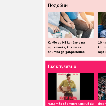
Подобни
Еscape room без изход:
първата нощ с бебето у
Какво да НЕ казваме на
10 н
дома
приятелка, която се
коит
опитва да забременее
тряб
Ексклузивно
И най-подходящият цвят
"Мъртва хватка": А какъв би
Фест