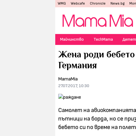
WMG
Webcafe
Chronicle
News.bg
Mon
Майчинство
TechMama
Детет
Жена роди бебето 
Германия
MamaMia
27.07.2017, 10:30
Самолет на авиокомпанията 
пътници на борда, но се при
бебето си по време на полет