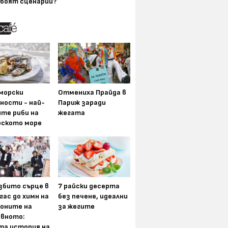
воят сценарии?
морски
Отмениха Прайда в
ности - най-
Париж заради
ите риби на
жегата
рското море
збито сърце в
7 райски десерта
гас до химн на
без печене, идеални
оните на
за жегите
вното:
та история на