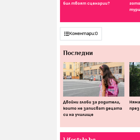
за дреха на първа среща е...
бил твоят сценарии?
гото
тури
Коментари:
0
Последни
Дърпането на ухо Е насилие,
Двойни глоби за родители,
Няма
напомня НМД
които не записват децата
през
си на училище
Lifestyle.bg