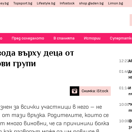
ey.bg
Topsport.bg
Lifestyle.bg
Infostock
shop.gladen.bg
Limon.bg
о
Пред огледалото
В спалнята
Истории
Супертатк
ода върху деца от
ови групи
12:22
А
01:46
Д
Н
01:14
И
Снимка: iStock
п
10:00
"
знен за всички участници в него – не
т
а от тази връзка. Родителите, които се
10:00
Ф
т много виновни, че са причинили болка
з
т как разводът може да им повлияе в