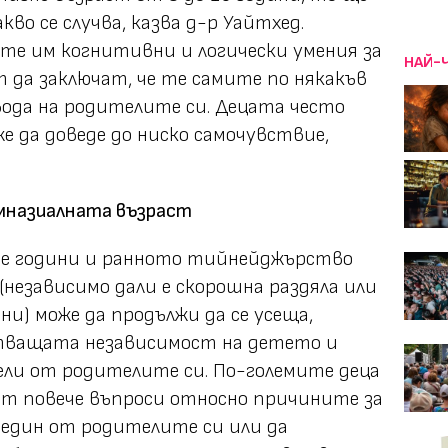
кво се случва, казва д-р Уайтхед.
те им когнитивни и логически умения за
НАЙ-
т да заключат, че те самите по някакъв
вода на родителите си. Децата често
же да доведе до ниско самочувствие,
имназиалната възраст
е години и ранното тийнейджърство
(независимо дали е скорошна раздяла или
ини) може да продължи да се усеща,
астващата независимост на детето и
ели от родителите си. По-големите деца
ат повече въпроси относно причините за
 един от родителите си или да