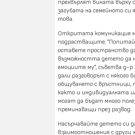
прехвърлят вината върху с
загубата на семейното си 
това.
Откритата комуникация мо
подрастващите. "Попитайт
оставете пространство да
възможността детето да н
емоциите му", съветва д-р
дали разговорът с някого 
общуването с връстници, 
както и индивидуалната и
могат да бъдат много полез
преминаващи през развод.
Насърчавайте детето си д
взаимоотношения с други х