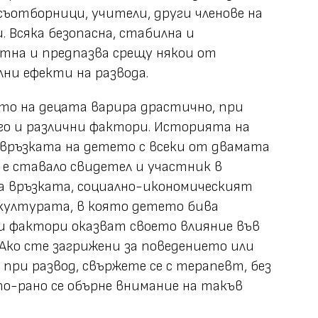
съотборници, учители, други членове на
 Всяка безопасна, стабилна и
тна и предпазва срещу някои от
и ефекти на развода.
ето на децата варира драстично, при
го и различни фактори. Историята на
връзката на детето с всеки от двамата
 е ставало свидетел и участник в
 връзката, социално-икономическият
културата, в която детето бива
и фактори оказват своето влияние във
 Ако сте загрижени за поведението или
при развод, свържете се с терапевт, без
по-рано се обърне внимание на такъв