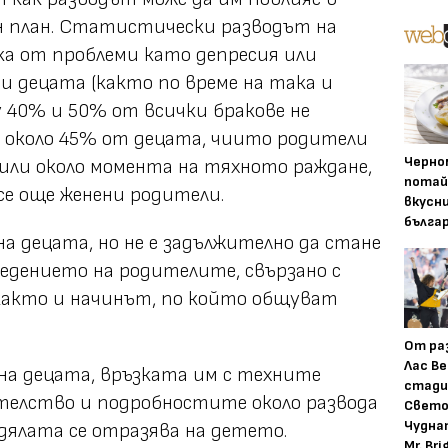
н план. Статистически разводът на
а от проблеми като депресия или
 децата (както по време на така и
у 40% и 50% от всички бракове не
 около 45% от децата, чиито родители
Черно
 или около момента на тяхното раждане,
потай
е още женени родители.
вкусн
бълга
а децата, но не е задължително да стане
ведението на родителите, свързано с
както и начинът, по който общуват
От ра
Лас Ве
а децата, връзката им с техните
стади
телство и подробностите около развода
Свето
Чудна
здялата се отразява на детето.
Mr. Bri