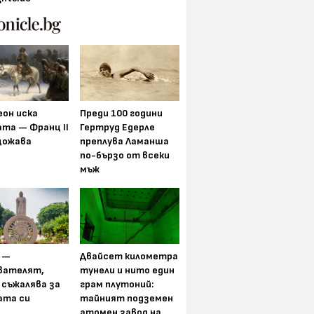
еон иска
Преди 100 години
та — Франц II
Гертруд Едерле
щожава
преплува Ламанша
по-бързо от всеки
мъж
 —
Двайсет километра
вателят,
тунели и нито един
 съжалява за
грам плутоний:
ата си
тайният подземен
атомен завод на