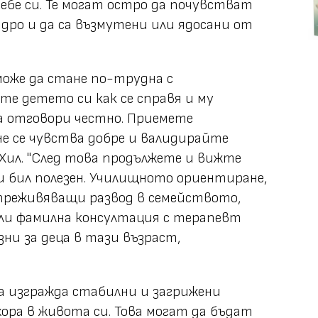
ебе си. Те могат остро да почувстват
ядро и да са възмутени или ядосани от
же да стане по-трудна с
е детето си как се справя и му
 отговори честно. Приемете
е се чувства добре и валидирайте
 Хил. "След това продължете и вижте
би бил полезен. Училищното ориентиране,
преживяващи развод в семейството,
ли фамилна консултация с терапевт
ни за деца в тази възраст,
а изгражда стабилни и загрижени
ора в живота си. Това могат да бъдат