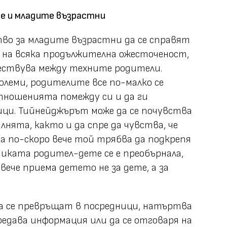
е и младите възрастни
во за младите възрастни да се справят
 на всяка продължителна ожесточеност,
ществува между техните родители.
олеми, родителите все по-малко се
тношенията помежду си и да ги
ици. Тийнейджърът може да се почувства
лнята, както и да спре да чувства, че
 а по-скоро вече той трябва да подкрепя
иката родител-дете се е преобърнала,
ече приема детето не за дете, а за
да се превръщат в посредници, натъртва
предава информация или да се отговаря на