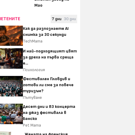
Мао
ЧЕТЕНИТЕ
7 дни
30 дни
Как да разпознаете AI
снимка за 30 секунди
TechMama
И най-подходящият цвят
за дреха на първа среща
е...
Психология
Фестивален Пловдив и
готови ли сме за повече
туризъм?
Пътуване
Десет дни и 83 концерта
на джаз фестивала в
Банско
Pet Mama
„Жената на френския