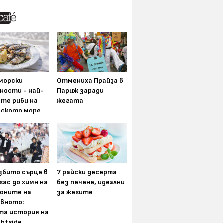
морски
Отмениха Прайда в
ности - най-
Париж заради
ите риби на
жегата
рското море
збито сърце в
7 райски десерта
гас до химн на
без печене, идеални
оните на
за жегите
вното:
та история на
ghtside