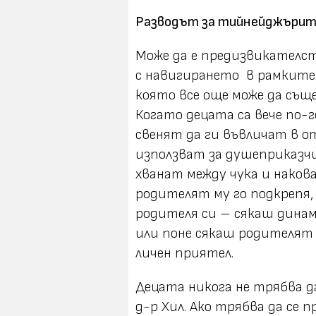
Разводът за тийнейджърит
Може да е предизвикателст
с навигирането в рамките
която все още може да съ
Когато децата са вече по-г
свенят да ги въвличат в о
използват за душеприказч
хванат между чука и накова
родителят му го подкрепя,
родителя си – сякаш динам
или поне сякаш родителят в
личен приятел.
Децата никога не трябва 
д-р Хил. Ако трябва да се 