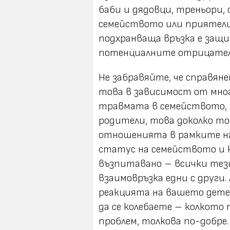
баби и дядовци, треньори, 
семейството или приятели.
подхранваща връзка е защи
потенциалните отрицателн
Не забравяйте, че справян
това в зависимост от мно
травмата в семейството, 
родители, това доколко то
отношенията в рамките на
статус на семейството и 
възпитавано – всички тез
взаимовръзка едни с други.
реакцията на вашето дете 
да се колебаете – колкото 
проблем, толкова по-добре.