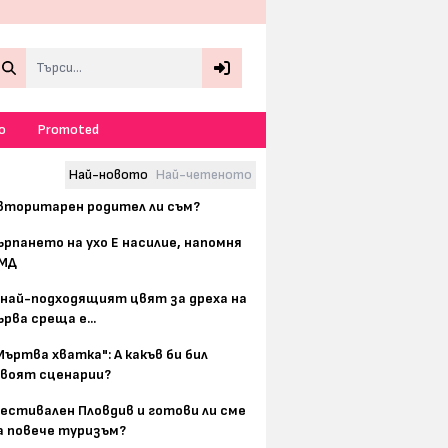
Search
о
Promoted
Най-новото
Най-четеното
вторитарен родител ли съм?
ърпането на ухо Е насилие, напомня
МД
 най-подходящият цвят за дреха на
ърва среща е...
Мъртва хватка": А какъв би бил
воят сценарии?
естивален Пловдив и готови ли сме
а повече туризъм?