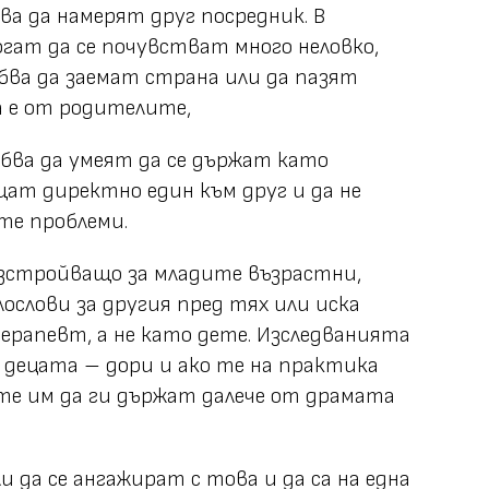
а да намерят друг посредник. В
гат да се почувстват много неловко,
бва да заемат страна или да пазят
а е от родителите,
бва да умеят да се държат като
щат директно един към друг и да не
те проблеми.
азстройващо за младите възрастни,
ослови за другия пред тях или иска
рапевт, а не като дете. Изследванията
а децата – дори и ако те на практика
ите им да ги държат далече от драмата
 да се ангажират с това и да са на една