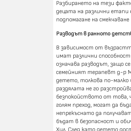
Разбирането на тези факто
децата на различни етапи 
подпомагане на смекчаване
Разводът в ранното детст
В зависимост от възрастт
имат различни способност
означава разводът, защо се
семейният терапевт д-р М
детето, толкова по-малко щ
раздялата не го разстройв
безпокойството от това, ч
голям преход, могат да бъ
непрекъснато да получават
бъдат в безопасност и об
Хил. След като детето дос