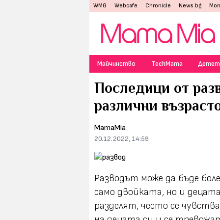
WMG
Webcafe
Chronicle
News.bg
Mon
Майчинство
TechMama
Детет
Последици от разв
различни възраст
MamaMia
20.12.2022, 14:59
Разводът може да бъде боле
само двойката, но и децат
разделят, често се чувства
на децата си и се тревожа