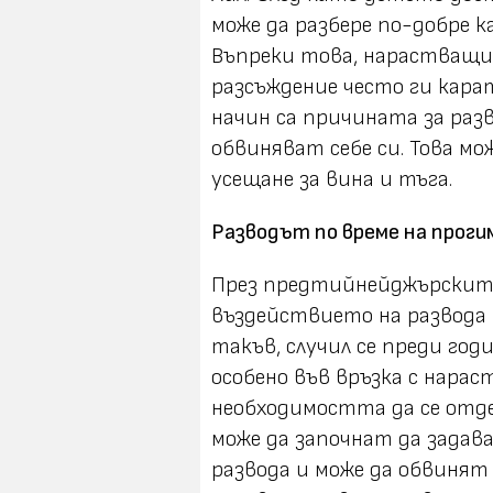
може да разбере по-добре ка
Въпреки това, нарастващи
разсъждение често ги кара
начин са причината за раз
обвиняват себе си. Това мо
усещане за вина и тъга.
Разводът по време на прог
През предтийнейджърскит
въздействието на развода 
такъв, случил се преди год
особено във връзка с нар
необходимостта да се отд
може да започнат да задав
развода и може да обвинят