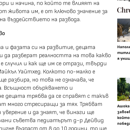
ри и начина, по който те влияят на
от живота им, е от ключово значение за
 на въздействието на развода.
во
а и фазата си на развитие, децата
Напол
титла
и да разберат реалността на това какво
я уни
 е случил и как ще им се отрази, твърди
айкъл Уайтхед. Колкото по-малко е
е разбира, но това не означава, че
а. Всъщност объркването и
е децата трябва да се справят с такъв
дат много стресиращи за тях. Трябват
Ашока
 уверение и да знаят, че винаги ще
завое
който
ичани съветва педиатърът д-р Дейвид
побед
тигне възраст от 8 до 10 години, то ще