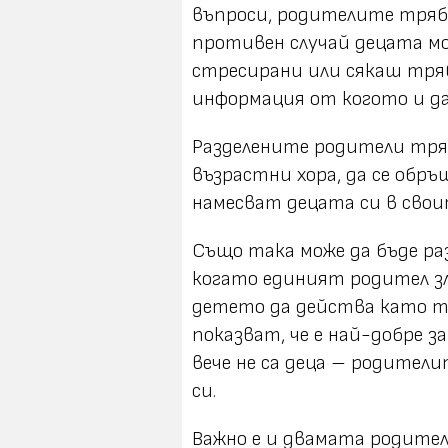
въпроси, родителите трябв
противен случай децата мо
стресирани или сякаш тря
информация от когото и д
Разделените родители тря
възрастни хора, да се обръ
намесват децата си в свои
Също така може да бъде р
когато единият родител зл
детето да действа като те
показват, че е най-добре з
вече не са деца – родител
си.
Важно е и двамата родители