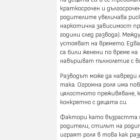
краткосрочен и дългосроче
родителите увеличава риск
наркотична зависимост при
години след развода). Межд
устояват на времето. Едва
са били женени по време на
навършват пълнолетие с вс
Разводът може да навреди н
така. Огромна роля има по
цялостното преживяване, 
конкретно с децата си.
Фактори като възрастта н
родители, стилът на роди
играят роля в това как ра