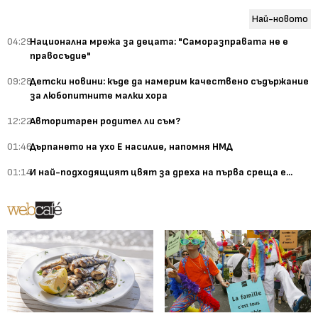
Най-новото
04:29
Национална мрежа за децата: "Саморазправата не е
правосъдие"
09:28
Детски новини: къде да намерим качествено съдържание
за любопитните малки хора
12:22
Авторитарен родител ли съм?
01:46
Дърпането на ухо Е насилие, напомня НМД
01:14
И най-подходящият цвят за дреха на първа среща е...