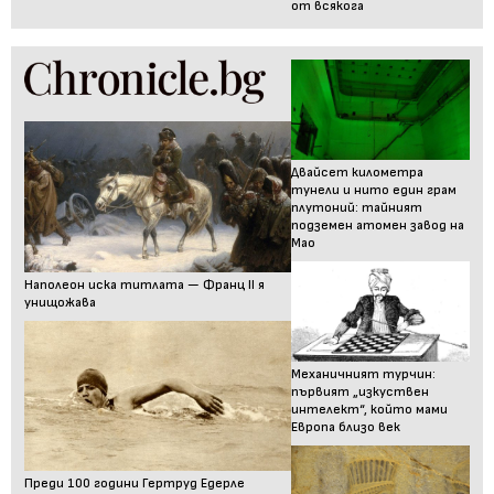
от всякога
Двайсет километра
тунели и нито един грам
плутоний: тайният
подземен атомен завод на
Мао
Наполеон иска титлата — Франц II я
унищожава
Механичният турчин:
първият „изкуствен
интелект“, който мами
Европа близо век
Преди 100 години Гертруд Едерле