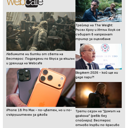
Трейлър на The Weight:
Ръсел Кроу и Итън Хоук се
събират в напрегнат
трилър за оцеляване
Любимите ни битки от света на
Вестерос: Подредени по вкуса за екшън
и зрелища на Webcafe
Бюджет 2026 - кой ще ни
даде пари?!
iPhone 18 Pro Max - по-цветен, но и по-
Трети сезон на “Домът на
съкрушителен за джоба
дракона” (ревю без
спойлери): Вестерос
отново кърви по-красиво