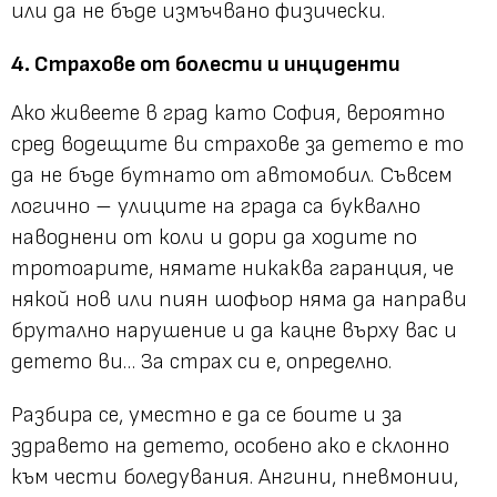
или да не бъде измъчвано физически.
4. Страхове от болести и инциденти
Ако живеете в град като София, вероятно
сред водещите ви страхове за детето е то
да не бъде бутнато от автомобил. Съвсем
логично – улиците на града са буквално
наводнени от коли и дори да ходите по
тротоарите, нямате никаква гаранция, че
някой нов или пиян шофьор няма да направи
брутално нарушение и да кацне върху вас и
детето ви… За страх си е, определно.
Разбира се, уместно е да се боите и за
здравето на детето, особено ако е склонно
към чести боледувания. Ангини, пневмонии,