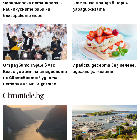
Черноморски потайности -
Отмениха Прайда в Париж
най-вкусните риби на
заради жегата
българското море
От разбито сърце в Лас
7 райски десерта без печене,
Вегас до химн на стадионите
идеални за жегите
на Световното: Чудната
история на Mr. Brightside