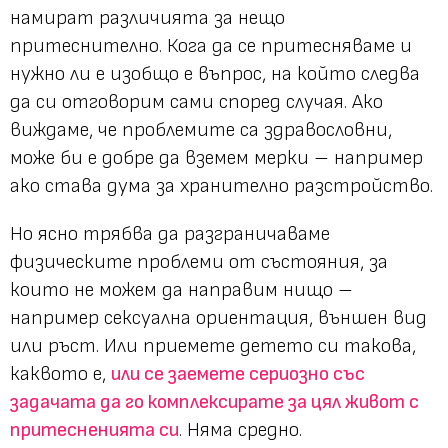
намират различията за нещо
притеснително. Кога да се притесняваме и
нужно ли е изобщо е въпрос, на който следва
да си отговорим сами според случая. Ако
виждаме, че проблемите са здравословни,
може би е добре да вземем мерки – например
ако става дума за хранително разстройство.
Но ясно трябва да разграничаваме
физическите проблеми от състояния, за
които не можем да направим нищо –
например сексуална ориентация, външен вид
или ръст. Или приемете детето си такова,
каквото е,
или се заемете сериозно със
задачата да го комплексирате за цял живот с
притесненията си
. Няма средно.