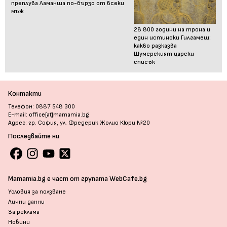
преплува Ламанша по-бързо от всеки
мъж
28 800 години на трона и
един истински Гилгамеш:
какво разказва
Шумерският царски
списък
Контакти
Телефон: 0887 548 300
E-mail: office[at]mamamia.bg
Адрес: гр. София, ул. Фредерик Жолио Кюри №20
Последвайте ни
Mamamia.bg е част от групата WebCafe.bg
Условия за ползване
Лични данни
За реклама
Новини