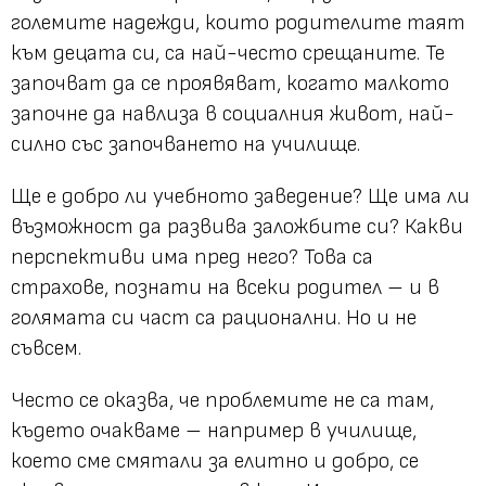
големите надежди, които родителите таят
към децата си, са най-често срещаните. Те
започват да се проявяват, когато малкото
започне да навлиза в социалния живот, най-
силно със започването на училище.
Ще е добро ли учебното заведение? Ще има ли
възможност да развива заложбите си? Какви
перспективи има пред него? Това са
страхове, познати на всеки родител – и в
голямата си част са рационални. Но и не
съвсем.
Често се оказва, че проблемите не са там,
където очакваме – например в училище,
което сме смятали за елитно и добро, се