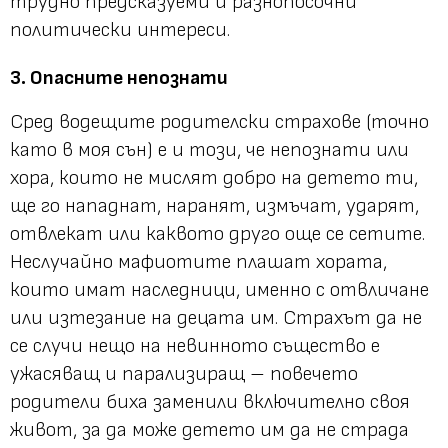
трудно предсказуеми и разнопосочни
политически интереси.
3. Опасните непознати
Сред водещите родителски страхове (точно
като в моя сън) е и този, че непознати или
хора, които не мислят добро на детето ти,
ще го нападнат, наранят, измъчат, ударят,
отвлекат или каквото друго още се сетите.
Неслучайно мафиотите плашат хората,
които имат наследници, именно с отвличане
или изтезание на децата им. Страхът да не
се случи нещо на невинното същество е
ужасяващ и парализиращ – повечето
родители биха заменили включително своя
живот, за да може детето им да не страда