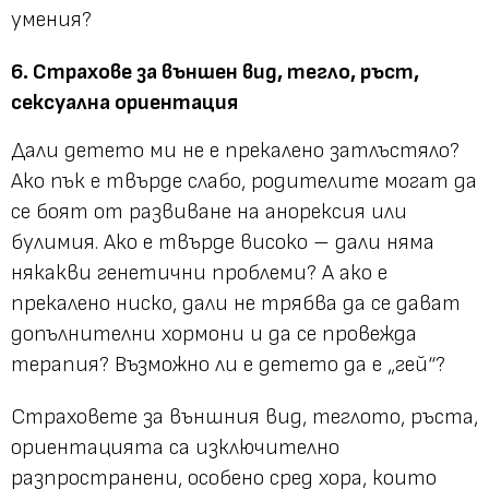
умения?
6. Страхове за външен вид, тегло, ръст,
сексуална ориентация
Дали детето ми не е прекалено затлъстяло?
Ако пък е твърде слабо, родителите могат да
се боят от развиване на анорексия или
булимия. Ако е твърде високо – дали няма
някакви генетични проблеми? А ако е
прекалено ниско, дали не трябва да се дават
допълнителни хормони и да се провежда
терапия? Възможно ли е детето да е „гей“?
Страховете за външния вид, теглото, ръста,
ориентацията са изключително
разпространени, особено сред хора, които