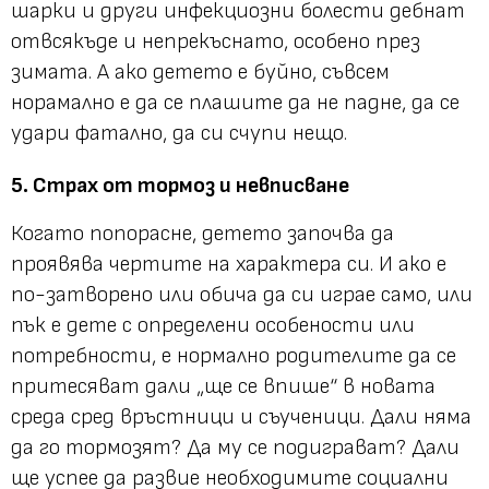
шарки и други инфекциозни болести дебнат
отвсякъде и непрекъснато, особено през
зимата. А ако детето е буйно, съвсем
норамално е да се плашите да не падне, да се
удари фатално, да си счупи нещо.
5. Страх от тормоз и невписване
Когато попорасне, детето започва да
проявява чертите на характера си. И ако е
по-затворено или обича да си играе само, или
пък е дете с определени особености или
потребности, е нормално родителите да се
притесяват дали „ще се впише“ в новата
среда сред връстници и съученици. Дали няма
да го тормозят? Да му се подиграват? Дали
ще успее да развие необходимите социални