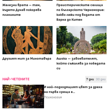
Железни врата – там,
Праисторическите селища
където Дунав покорява
по българското Черноморие:
планините
какво лежи под водата от
Варна до Китен
Другият мит за Минотавъра
Ашока — завоевателят,
който съжалява за победата
си
НАЙ-ЧЕТЕНИТЕ
7 дни
30 дни
И най-подходящият цвят за дреха
на първа среща е...
Психология