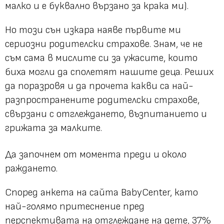
малко и е буквално вързано за крака ми).
Но този сън изкара наяве първите ми
сериозни родителски страхове. Знам, че не
съм сама в мислите си за ужасите, които
биха могли да сполетят нашите деца. Реших
да поразровя и да прочета какви са най-
разпространените родителски страхове,
свързани с отглеждането, възпитанието и
грижата за малките.
Да започнем от момента преди и около
раждането.
Според анкета на сайта BabyCenter, като
най-голямо притеснение пред
перспективата на отглеждане на дете, 37%