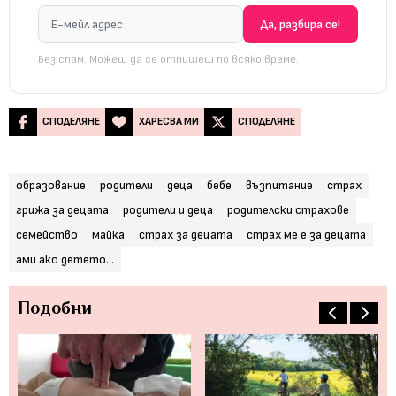
Без спам. Можеш да се отпишеш по всяко време.
СПОДЕЛЯНЕ
ХАРЕСВА МИ
СПОДЕЛЯНЕ
образование
родители
деца
бебе
възпитание
страх
грижа за децата
родители и деца
родителски страхове
семейство
майка
страх за децата
страх ме е за децата
ами ако детето...
Подобни