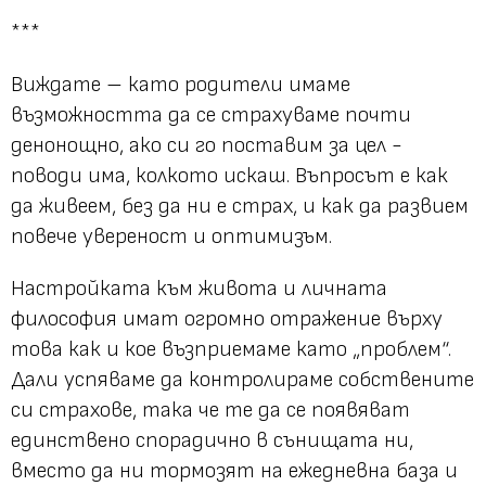
***
Виждате – като родители имаме
възможността да се страхуваме почти
денонощно, ако си го поставим за цел -
поводи има, колкото искаш. Въпросът е как
да живеем, без да ни е страх, и как да развием
повече увереност и оптимизъм.
Настройката към живота и личната
философия имат огромно отражение върху
това как и кое възприемаме като „проблем“.
Дали успяваме да контролираме собствените
си страхове, така че те да се появяват
единствено спорадично в сънищата ни,
вместо да ни тормозят на ежедневна база и