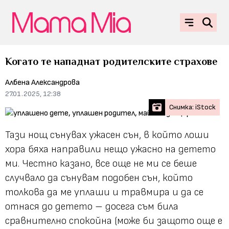
Когато те нападнат родителските страхове
Aлбена Александрова
27.01.2025, 12:38
Снимка: iStock
Тази нощ сънувах ужасен сън, в който лоши
хора бяха направили нещо ужасно на детето
ми. Честно казано, все още не ми се беше
случвало да сънувам подобен сън, който
толкова да ме уплаши и травмира и да се
отнася до детето – досега съм била
сравнително спокойна (може би защото още е