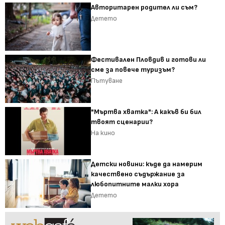
Авторитарен родител ли съм?
Детето
Фестивален Пловдив и готови ли
сме за повече туризъм?
Пътуване
"Мъртва хватка": А какъв би бил
твоят сценарии?
На кино
Детски новини: къде да намерим
качествено съдържание за
любопитните малки хора
Детето