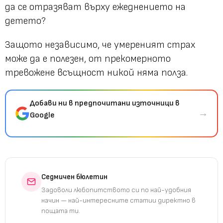
да се отразяват върху ежеднението на
детето?
Защото независимо, че умереният страх
може да е полезен, от прекомерното
тревожене всъщност никой няма полза.
Добави ни в предпочитани източници в
→
Google
Седмичен бюлетин
Задоволи любопитството си по най-удобния
начин — най-интересните статии директно в
пощата ти.