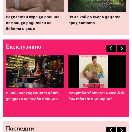
Безплатен курс за спешна
Няма кой да гледа децата
Пр
а
помощ за родители на
през лятото
вр
бебета и деца
те
Ексклузивно
И най-подходящият цвят
"Мъртва хватка": А какъв би
Фе
за дреха на първа среща е...
бил твоят сценарии?
го
ту
Последни