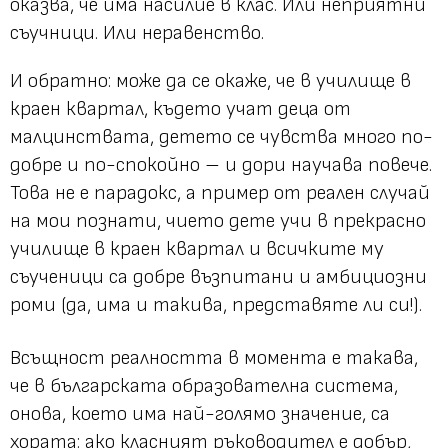
оказва, че има насилие в клас. Или неприятни
съучници. Или неравенство.
И обратно: може да се окаже, че в училище в
краен квартал, където учат деца от
малцинствата, детето се чувства много по-
добре и по-спокойно – и дори научава повече.
Това не е парадокс, а пример от реален случай
на мои познати, чието дете учи в прекрасно
училище в краен квартал и всичките му
съученици са добре възпитани и амбициозни
роми (да, има и такива, представяте ли си!).
Всъщност реалността в момента е такава,
че в българската образователна система,
онова, което има най-голямо значение, са
хората: ако класният ръководител е добър,