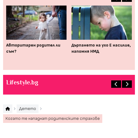
Авторитарен родител ли
Дърпането на ухо Е насилие,
Дв
съм?
напомня НМД
ко
си
Lifestyle.bg
Детето
Когато те нападнат родителските страхове