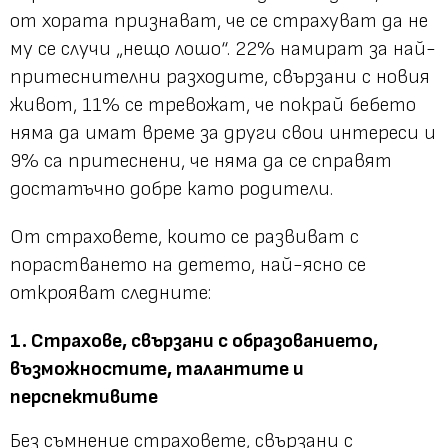
от хората признават, че се страхуват да не
му се случи „нещо лошо“. 22% намират за най-
притеснителни разходите, свързани с новия
живот, 11% се тревожат, че покрай бебето
няма да имат време за други свои интереси и
9% са притеснени, че няма да се справят
достатъчно добре като родители.
От страховете, които се развиват с
порастването на детето, най-ясно се
открояват следните:
1. Страхове, свързани с образованието,
възможностите, талантите и
перспективите
Без съмнение страховете, свързани с