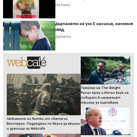
На кино
Дърпането на ухо Е насилие, напомня
НМД
Детето
Трейлър на The Weight:
Ръсел Кроу и Итън Хоук се
събират в напрегнат
трилър за оцеляване
Любимите ни битки от света на
Вестерос: Подредени по вкуса за екшън
и зрелища на Webcafe