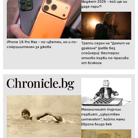
Бюджет 2026 - кой ще ни
даде пари?!
iPhone 18 Pro Max - по-цветен, но и по-
Трети сезон на “Домът на
съкрушителен за джоба
дракона” (ревю без
спойлери): Вестерос
отново кърви по-красиво
от всякога
Механичният турчин:
първият „изкуствен
интелект“, който мами
Европа близо век