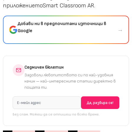
приложениетоSmart Classroom AR.
Добави ни в предпочитани източници в
→
Google
Седмичен бюлетин
Задоволи любопитството си по най-удобния
начин — най-интересните статии директно в
пощата ти.
Без спам. Можеш да се отпишеш по всяко време.