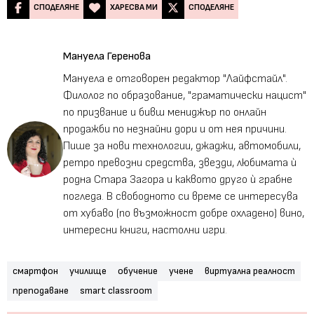
СПОДЕЛЯНЕ
ХАРЕСВА МИ
СПОДЕЛЯНЕ
Мануела Геренова
Мануела е отговорен редактор "Лайфстайл".
Филолог по образование, "граматически нацист"
по призвание и бивш мениджър по онлайн
продажби по незнайни дори и от нея причини.
Пише за нови технологии, джаджи, автомобили,
ретро превозни средства, звезди, любимата ѝ
родна Стара Загора и каквото друго ѝ грабне
погледа. В свободното си време се интересува
от хубаво (по възможност добре охладено) вино,
интересни книги, настолни игри.
смартфон
училище
обучение
учене
виртуална реалност
преподаване
smart classroom