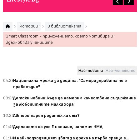
Истории
В библиотеката
Smart Classroom - приложението, което мотивира и
вдъхновява учениците
Най-новото
Най-четеното
04:29
Национална мрежа за децата: "Саморазправата не е
правосъдие"
09:28
Детски новини: къде да намерим качествено съдържание
за любопитните малки хора
12:22
Авторитарен родител ли съм?
01:46
Дърпането на ухо Е насилие, напомня НМД
01:14
И най-подходящият цвят за дреха на първа среща е...