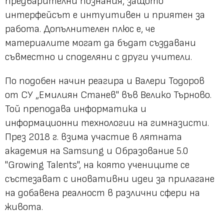
предварителни познания, защото
интерфейсът е интуитивен и приятен за
работа. Допълнителен плюс е, че
материалите могат да бъдат създавани
съвместно и споделяни с други учители.
По подобен начин реагира и Валери Тодоров
от СУ „Емилиян Станев" във Велико Търново.
Той преподава информатика и
информационни технологии на гимназисти.
През 2018 г. взима участие в лятната
академия на Samsung и Образование 5.0
"Growing Talents", на която учениците се
състезават с иновативни идеи за прилагане
на добавена реалност в различни сфери на
живота.