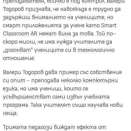
преподавателя, всичко е под контрол. Валери
Тодоров признава, че навсякъде е трудно да
задържиш вниманието на учениците, но
смарт приложенията за учене като Smart
Classroom AR нямат вина за това. Той по-
скоро мисли, че има нужда учителите да
„догонват" учениците си в технологично
отношение.
Валери Тодоров дава пример със собствения
си опит - преподава няколко компютърни
езика, но има ученици, които се
усъвършенстват сами извън учебната
програма. Така учителят също научава нови
неща.
Тримата педагози виждат ефекта от