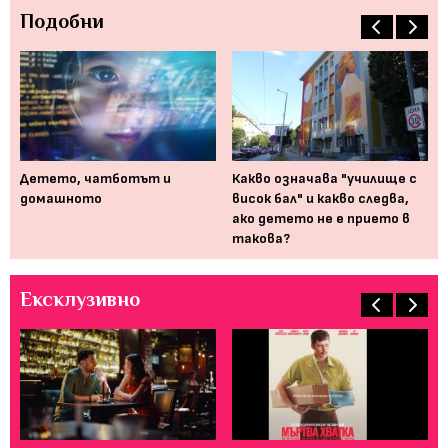
Подобни
,
Детето, чатботът и
Какво означава "училище с
Бл
та
домашното
висок бал" и какво следва,
За
ако детето не е прието в
кл
такова?
Ексклузивно