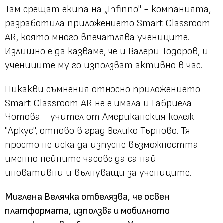
Там срещат екипа на „Infinno" - компанията,
разработила приложението Smart Classroom
AR, която много впечатлява учениците.
Излишно е да казваме, че и Валери Тодоров, и
учениците му го използват активно в час.
Никакви съмнения относно приложението
Smart Classroom AR не е имала и Габриела
Чотова - учител от Американския колеж
"Аркус", отново в град Велико Търново. Тя
просто не иска да изпусне възможността
именно нейните часове да са най-
иновативни и вълнуващи за учениците.
Миглена Велячка отбелязва, че освен
платформата, използва и мобилното