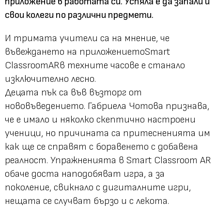
приложение в работата си. Успяла е да запали и
свои колеги по различни предмети.
И тримата учители са на мнение, че
въвеждането на приложениетоSmart
ClassroomARв техните часове е станало
изключително лесно.
Децата пък са във възторг от
нововъведението. Габриела Чотова признава,
че е имало и няколко скептично настроени
ученици, но причината са притесненията им
как ще се справят с боравенето с добавена
реалност. Упражненията в Smart Classroom AR
обаче доста наподобяват игра, а за
поколение, свикнало с дигиталните игри,
нещата се случват бързо и с лекота.