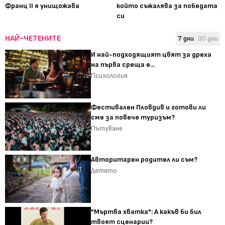
Франц II я унищожава
който съжалява за победата
си
НАЙ-ЧЕТЕНИТЕ
7 дни
30 дни
И най-подходящият цвят за дреха
на първа среща е...
Психология
Фестивален Пловдив и готови ли
сме за повече туризъм?
Пътуване
Авторитарен родител ли съм?
Детето
"Мъртва хватка": А какъв би бил
твоят сценарии?