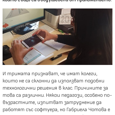
И тримата признават, че имат колеги,
които не са склонни да използват подобни
технологични решения в клас. Причините за
това са различни. Някои педагози, особено по-
възрастните, изпитват затруднение да
работят със софтуера, но Габриела Чотова е