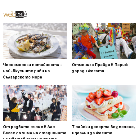
Черноморски потайности -
Отмениха Прайда в Париж
най-вкусните риби на
заради жегата
българското море
От разбито сърце в Лас
7 райски десерта без печене,
Вегас до химн на стадионите
идеални за жегите