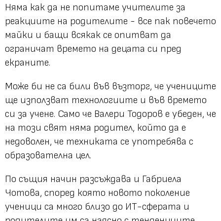
Няма как да не попитаме учителите за
реакциите на родителите - все пак повечето
майки и бащи всякак се опитват да
ограничат времето на децата си пред
екраните.
Може би не са били във възторг, че учениците
ще използват технологиите и във времето
си за учене. Само че Валери Тодоров е убеден, че
на този свят няма родител, който да е
недоволен, че техниката се употребява с
образователна цел.
По същия начин разсъждава и Габриела
Чотова, според която новото поколение
ученици са много близо до ИТ-сферата и
родителите им са наясно с тенденциите.