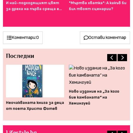
И най-подходящият цвят
"Мъртва хватка": А какъв би
Фе
за дреха на първа среща е...
бил твоят сценарии?
го
ту
Коментари:
0
Остави коментар
Последни
Ново издание на „За кого
"З
бие камбаната“ на
ха
но
Неочакваната книга за деца
Хемингуей
де
от поета Христо Фотев
Lifestyle.bg