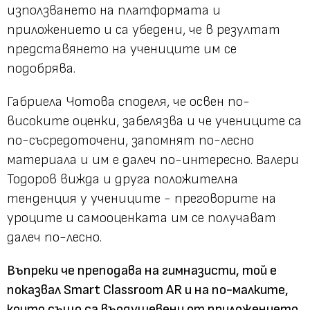
използването на платформата и
приложението и са убедени, че в резултат
представянето на учениците им се
подобрява.
Габриела Чотова споделя, че освен по-
високите оценки, забелязва и че учениците са
по-съсредоточени, запомнят по-лесно
материала и им е далеч по-интересно. Валери
Тодоров вижда и друга положителна
тенденция у учениците - преговорите на
уроците и самооценката им се получават
далеч по-лесно.
Въпреки че преподава на гимназисти, той е
показвал Smart Classroom AR и на по-малките,
които също са въодушевени от приложението.