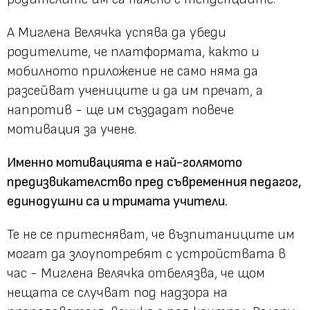
А Миглена Велячка успява да убеди
родителите, че платформата, както и
мобилното приложение не само няма да
разсейват учениците и да им пречат, а
напротив - ще им създадат повече
мотивация за учене.
Именно мотивацията е най-голямото
предизвикателство пред съвременния педагог,
единодушни са и тримата учители.
Те не се притесняват, че възпитаниците им
могат да злоупотребят с устройствата в
час - Миглена Велячка отбелязва, че щом
нещата се случват под надзора на