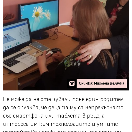
Снимка: Миглена Велячка
Не може да не сте чували поне един родител
да се оплаква, че децата му са непрекъснато
със смартфона или таблета в ръце, а
интереса им към технологиите и умните