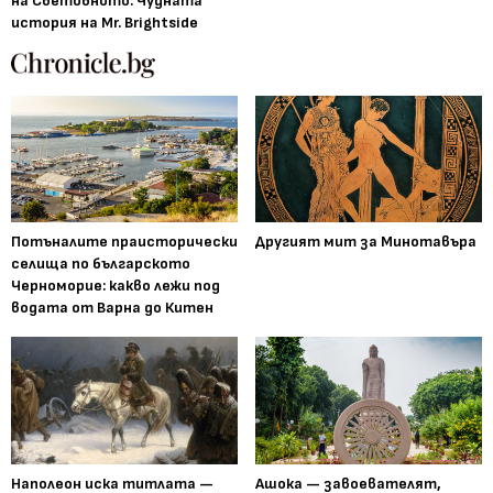
на Световното: Чудната
история на Mr. Brightside
Потъналите праисторически
Другият мит за Минотавъра
селища по българското
Черноморие: какво лежи под
водата от Варна до Китен
Наполеон иска титлата —
Ашока — завоевателят,