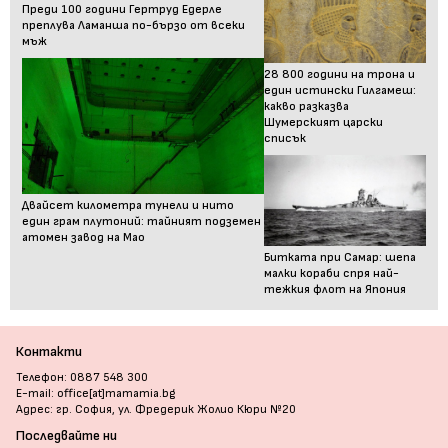
Преди 100 години Гертруд Едерле
преплува Ламанша по-бързо от всеки
мъж
28 800 години на трона и
един истински Гилгамеш:
какво разказва
Шумерският царски
списък
Двайсет километра тунели и нито
един грам плутоний: тайният подземен
атомен завод на Мао
Битката при Самар: шепа
малки кораби спря най-
тежкия флот на Япония
Контакти
Телефон: 0887 548 300
E-mail: office[at]mamamia.bg
Адрес: гр. София, ул. Фредерик Жолио Кюри №20
Последвайте ни