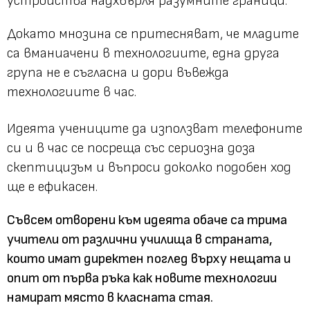
устройства надхвърля разумните граници.
Докато мнозина се притесняват, че младите
са вманиачени в технологиите, една друга
група не е съгласна и дори въвежда
технологиите в час.
Идеята учениците да използват телефоните
си и в час се посреща със сериозна доза
скептицизъм и въпроси доколко подобен ход
ще е ефикасен.
Съвсем отворени към идеята обаче са трима
учители от различни училища в страната,
които имат директен поглед върху нещата и
опит от първа ръка как новите технологии
намират място в класната стая.