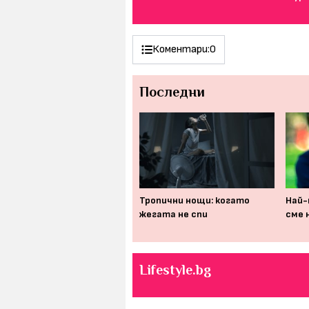
Коментари:
0
Последни
Изследване: съвременният
Тропични нощи: когато
Най-
начин на живот съсипва
жегата не спи
сме 
човешкия мозък
Lifestyle.bg