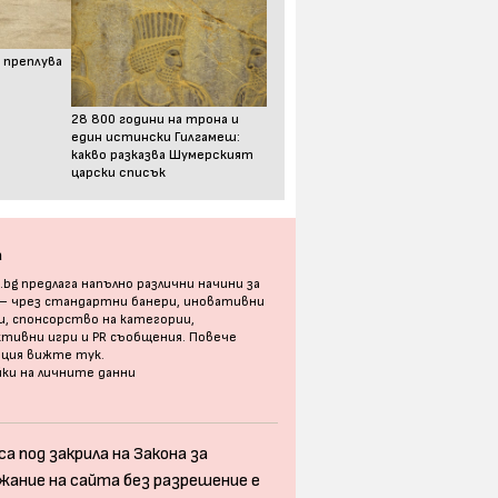
 преплува
28 800 години на трона и
един истински Гилгамеш:
какво разказва Шумерският
царски списък
а
bg предлага напълно различни начини за
 – чрез стандартни банери, иновативни
, спонсорство на категории,
тивни игри и PR съобщения. Повече
ация
вижте тук
.
ки на личните данни
а под закрила на Закона за
жание на сайта без разрешение е