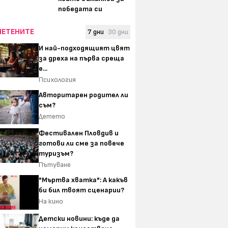
победата си
ЧЕТЕНИТЕ
7 дни
30 дни
И най-подходящият цвят
за дреха на първа среща
е...
Психология
Авторитарен родител ли
съм?
Детето
Фестивален Пловдив и
готови ли сме за повече
туризъм?
Пътуване
"Мъртва хватка": А какъв
би бил твоят сценарии?
На кино
Детски новини: къде да