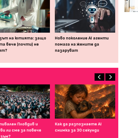
зът на ютията: защо
Ново поколение AI агенти
та вече (почти) не
помага на жените да
ят?
пазаруват
ивален Пловдив и
Как да разпознаете AI
ви ли сме за повече
снимка за 30 секунди
зъм?