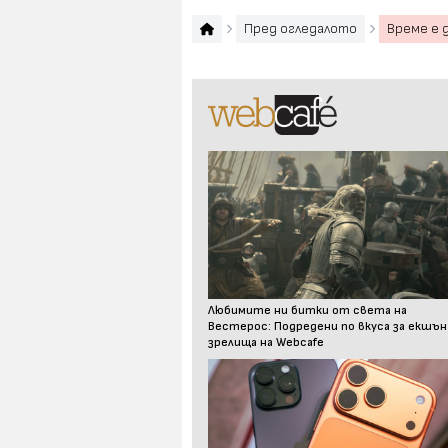
Пред огледалото
Време е 
Любимите ни битки от света на
Вестерос: Подредени по вкуса за екшън
зрелища на Webcafe