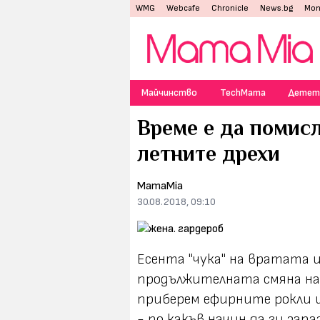
WMG
Webcafe
Chronicle
News.bg
Mon
Майчинство
TechMama
Детет
Време е да помис
летните дрехи
MamaMia
30.08.2018, 09:10
Есента "чука" на вратата 
продължителната смяна на 
приберем ефирните рокли и
- по какъв начин да ги зап