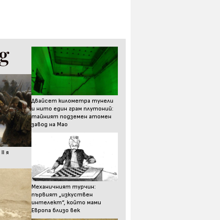
Двайсет километра тунели
и нито един грам плутоний:
тайният подземен атомен
завод на Мао
I я
Механичният турчин:
първият „изкуствен
интелект“, който мами
Европа близо век