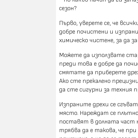
сезон?
Първо, уверете се, че всич
добре почистени и изпрани
химическо чистене, за да 
Можете да използвате стар
преди това е добре да поч
смятате да приберете дрех
Ако сте прекалено прецизн
да сте сигурни за техния 
Изпраните дрехи се сгъват
място. Нареждат се плътно
поставят в долната част 
трябва да е такова, че при