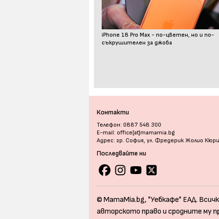
iPhone 18 Pro Max - по-цветен, но и по-
съкрушителен за джоба
Контакти
Телефон: 0887 548 300
E-mail: office[at]mamamia.bg
Адрес: гр. София, ул. Фредерик Жолио Кюр
Последвайте ни
© MamaMia.bg, "Уебкафе" ЕАД. Всичк
авторското право и сродните му п