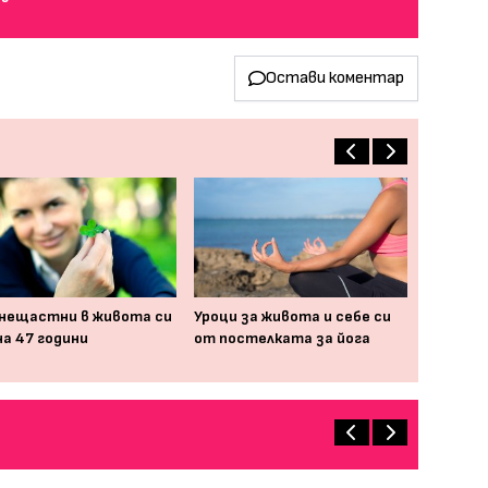
Остави коментар
нещастни в живота си
Уроци за живота и себе си
на 47 години
от постелката за йога