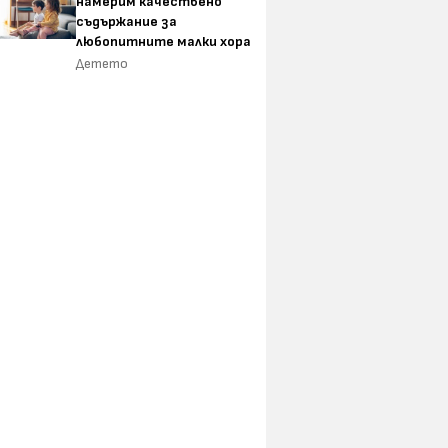
намерим качествено
съдържание за
любопитните малки хора
Детето