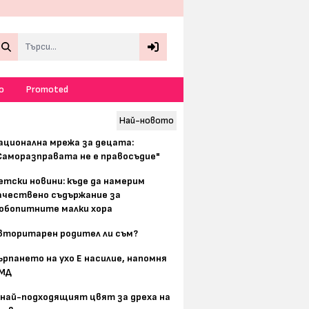
Search
о
Promoted
Най-новото
ационална мрежа за децата:
Саморазправата не е правосъдие"
етски новини: къде да намерим
ачествено съдържание за
юбопитните малки хора
вторитарен родител ли съм?
ърпането на ухо Е насилие, напомня
МД
 най-подходящият цвят за дреха на