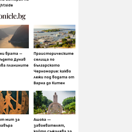
ghtside
ни врата –
Праисторическите
където Дунав
селища по
ява планините
българското
Черноморие: какво
лежи под водата от
Варна до Китен
ят мит за
Ашока —
авъра
завоевателят,
който съжалява за