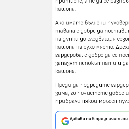
притисне, а не да се разпр
кашона.
Ако имате вълнени пуловер
тавана е добре да постави
на дупки до следващия сезо
кашона на сухо място. Дрех
гардероба, е добре да се по
запазят непокътнати и да 
кашона.
Преди да подредите гардеро
зима, го почистете добре и
прибрали някой мръсен пул
Добави ни в предпочитани 