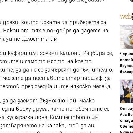
п
ки дрехи, които искате да приберете са
. Някои от тях е по-добре да дадете на
запазите целостта им.
и куфари или големи кашони. Разбира се,
Черно
потай
истите и самото място, на което
вкусн
ите, за да не се замърсят допълнително.
бълга
и можете да поставите стар чаршаф, за
престой през следващите няколко месеца.
, за да заемат възможно най-малко
 една върху друга, като по-обемните се
От ра
Лас Ве
на куфара/кашона. Количеството им
стади
 затварянето на капака, той да ги
Свето
Чудна