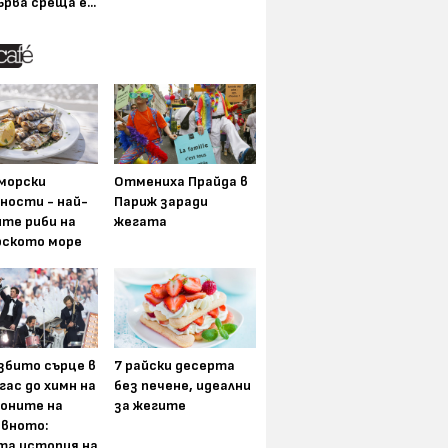
ърва среща е...
морски
Отмениха Прайда в
ности - най-
Париж заради
ите риби на
жегата
рското море
збито сърце в
7 райски десерта
гас до химн на
без печене, идеални
оните на
за жегите
вното:
та история на