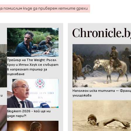
да помислим къде да приберем летните дрехи
Трейлър на The Weight: Ръсел
Кроу и Итън Хоук се събират
в напрегнат трилър за
оцеляване
Наполеон иска титлата — Франц I
 и
унищожава
Бюджет 2026 - кой ще ни
даде пари?!