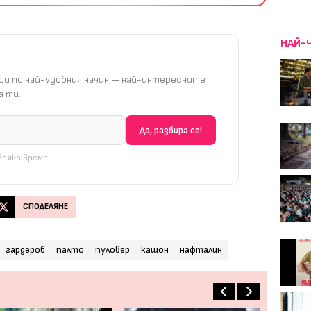
НАЙ-
и по най-удобния начин — най-интересните
 ти.
сяко време.
СПОДЕЛЯНЕ
гардероб
палто
пуловер
кашон
нафталин