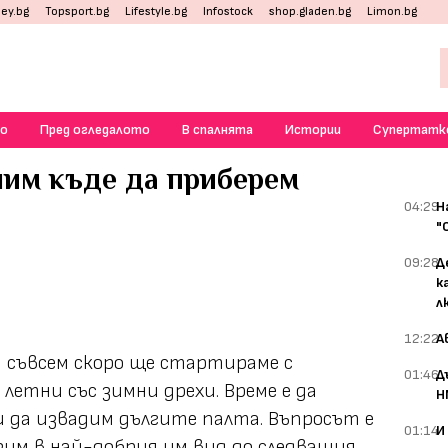
ey.bg
Topsport.bg
Lifestyle.bg
Infostock
shop.gladen.bg
Limon.bg
о
Пред огледалото
В спалнята
Истории
Супертатк
лим къде да приберем
04:29
Н
"
09:28
Д
к
л
12:22
А
и съвсем скоро ще стартираме с
01:46
Д
летни със зимни дрехи. Време е да
Н
 да извадим дългите палта. Въпросът е
01:14
И
азим в най-добрия им вид до следващия