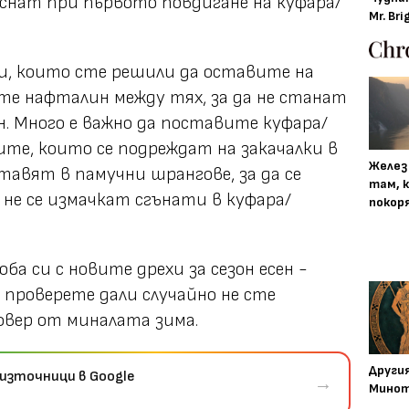
ъснат при първото повдигане на куфара/
Mr. Bri
и, които сте решили да оставите на
те нафталин между тях, за да не станат
н. Много е важно да поставите куфара/
ите, които се подреждат на закачалки в
Желез
ставят в памучни шрангове, за да се
там, 
не се измачкат сгънати в куфара/
покор
ба си с новите дрехи за сезон есен -
 проверете дали случайно не сте
овер от миналата зима.
Други
източници в Google
→
Минот