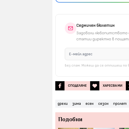
Седмичен бюлетин
Задоволи любопитството с
статии директно в пощата
Без спам. Можеш да се отпишеш по в
СПОДЕЛЯНЕ
ХАРЕСВА МИ
дрехи
зима
есен
сезон
пролет
Подобни