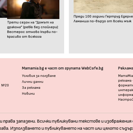
Преди 100 години Гертруд Едерле
Ламанша по-бързо от всеки мъж
Трети сезон на “Домът на
дракона” (ревю без спойлери):
Вестерос отново кърви по-
красиво от всякога
Mamamia.bg е част от групата WebCafe.bg
Реклам
Условия за ползване
MamaMia.
реклама
Лични данни
и №20
формати
За реклама
интерак
Новини
информ
Настрой
и права запазени. Всички публикувани текстове и изображения с
рава. Използването и публикуването на част или цялото съдър