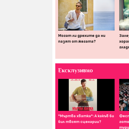
"От къде на къде ще ме
Могат ли дрехите да ни
Зале
ангажират те мене" ли е
пазят от жегата?
хора
правилната позиция?
глад
Ексклузивно
И най-подходящият цвят
"Мъртва хватка": А какъв би
Фест
за дреха на първа среща е...
бил твоят сценарии?
гото
тури