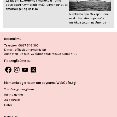
Двайсет километра тунели и нито
един грам плутоний: тайният подземен
атомен завод на Мао
Битката при Самар: шепа
малки кораби спря най-
тежкия флот на Япония
Контакти
Телефон: 0887 548 300
E-mail: office[at]mamamia.bg
Адрес: гр. София, ул. Фредерик Жолио Кюри №20
Последвайте ни
Mamamia.bg е част от групата WebCafe.bg
Условия за ползване
Лични данни
За реклама
Новини