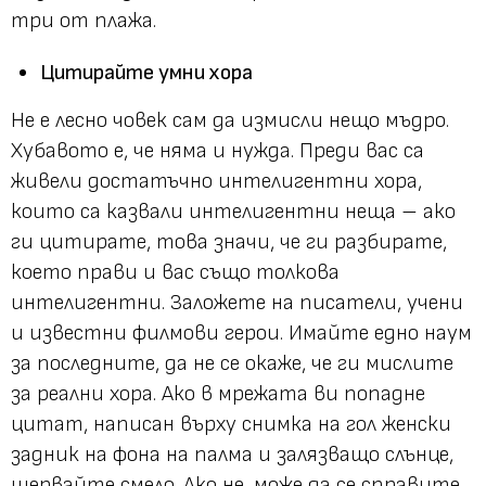
три от плажа.
Цитирайте умни хора
Не е лесно човек сам да измисли нещо мъдро.
Хубавото е, че няма и нужда. Преди вас са
живели достатъчно интелигентни хора,
които са казвали интелигентни неща – ако
ги цитирате, това значи, че ги разбирате,
което прави и вас също толкова
интелигентни. Заложете на писатели, учени
и известни филмови герои. Имайте едно наум
за последните, да не се окаже, че ги мислите
за реални хора. Ако в мрежата ви попадне
цитат, написан върху снимка на гол женски
задник на фона на палма и залязващо слънце,
шервайте смело. Ако не, може да се справите