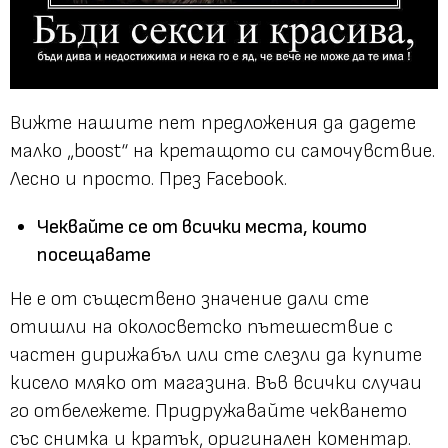
Вижте нашите пет предложения да дадете
малко „boost“ на кретащото си самочувствие.
Лесно и просто. През Facebook.
Чеквайте се от всички места, които
посещавате
Не е от съществено значение дали сте
отишли на околосветско пътешествие с
частен дирижабъл или сте слезли да купите
кисело мляко от магазина. Във всички случаи
го отбележете. Придружавайте чекването
със снимка и кратък, оригинален коментар.