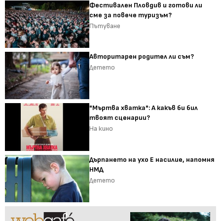
Фестивален Пловдив и готови ли
сме за повече туризъм?
Пътуване
Авторитарен родител ли съм?
Детето
"Мъртва хватка": А какъв би бил
твоят сценарии?
На кино
Дърпането на ухо Е насилие, напомня
НМД
Детето