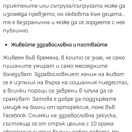
приятелите или съпруга/съпругата може да
изглежда превзето, но любовта към децата…
тя е безгранична и може да се гордеете с нея
публично.
Живейте здравословно и поствайте
Живеем във времена, в които се знае, че само
пушачите умират и само месоядните
боледуват. Здравословният начин на живот
се е изпъчил на върха на социалния пиедестал,
а всички пороци са завряни в ъгъла да се
срамуват. Затова е добре да поддържате
имидж на болни от орторексия, поне във
Facebook. Снимки на здравословна закуска,
състояща се от стрък целина с 10 грама