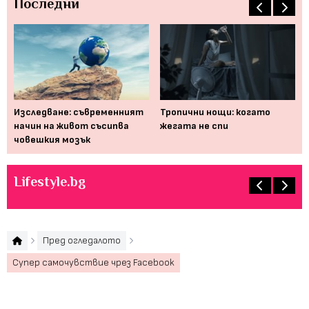
Последни
 би
Изследване: съвременният
Тропични нощи: когато
На
начин на живот съсипва
жегата не спи
см
човешкия мозък
Lifestyle.bg
Пред огледалото
Супер самочувствие чрез Facebook