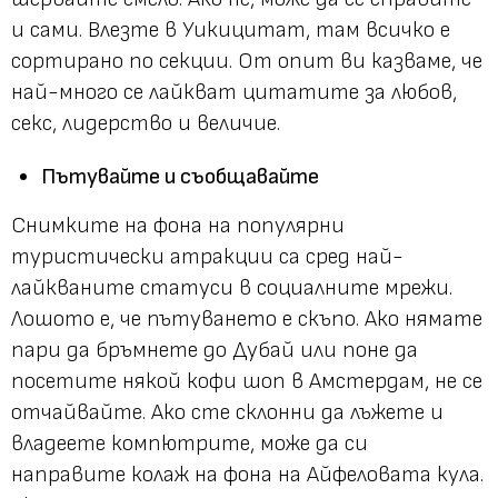
и сами. Влезте в Уикицитат, там всичко е
сортирано по секции. От опит ви казваме, че
най-много се лайкват цитатите за любов,
секс, лидерство и величие.
Пътувайте и съобщавайте
Снимките на фона на популярни
туристически атракции са сред най-
лайкваните статуси в социалните мрежи.
Лошото е, че пътуването е скъпо. Ако нямате
пари да бръмнете до Дубай или поне да
посетите някой кофи шоп в Амстердам, не се
отчайвайте. Ако сте склонни да лъжете и
владеете компютрите, може да си
направите колаж на фона на Айфеловата кула.