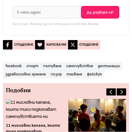
Без спам. Можеш да се отпишеш по всяко време.
СПОДЕЛЯНЕ
ХАРЕСВА МИ
СПОДЕЛЯНЕ
facebook
спорт
пътуване
самочувствие
дестинации
здравословно хранене
позор
тагване
фейсбук
Подобни
,
11 мисловни капана, които
тихо подкопават