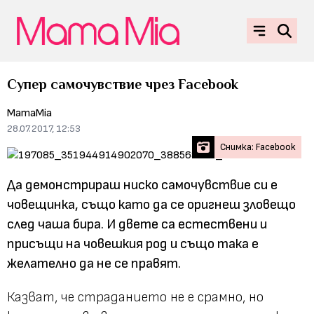
Супер самочувствие чрез Facebook
MamaMia
28.07.2017, 12:53
Снимка: Facebook
Да демонстрираш ниско самочувствие си е
човещинка, също като да се оригнеш зловещо
след чаша бира. И двете са естествени и
присъщи на човешкия род и също така е
желателно да не се правят.
Казват, че страданието не е срамно, но