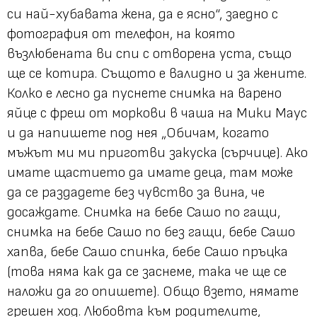
си най-хубавата жена, да е ясно“, заедно с
фотография от телефон, на която
възлюбената ви спи с отворена уста, също
ще се котира. Същото е валидно и за жените.
Колко е лесно да пуснете снимка на варено
яйце с фреш от моркови в чаша на Мики Маус
и да напишете под нея „Обичам, когато
мъжът ми ми приготви закуска (сърчице). Ако
имате щастието да имате деца, там може
да се раздадете без чувство за вина, че
досаждате. Снимка на бебе Сашо по гащи,
снимка на бебе Сашо по без гащи, бебе Сашо
хапва, бебе Сашо спинка, бебе Сашо пръцка
(това няма как да се заснеме, така че ще се
наложи да го опишете). Общо взето, нямате
грешен ход. Любовта към родителите,