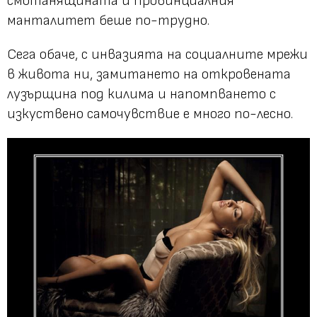
смотанящината и провинциалния
манталитет беше по-трудно.
Сега обаче, с инвазията на социалните мрежи
в живота ни, замитането на откровената
лузърщина под килима и напомпването с
изкуствено самочувствие е много по-лесно.