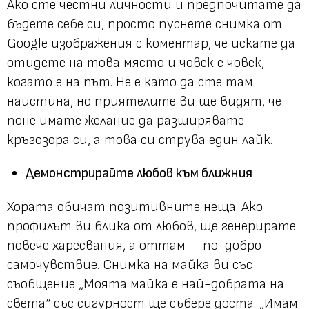
Ако сте честни личности и предпочитате да
бъдете себе си, просто пуснете снимка от
Google изображения с коментар, че искате да
отидете на това място и човек е човек,
когато е на път. Не е като да сте там
наистина, но приятелите ви ще видят, че
поне имате желание да разширявате
кръгозора си, а това си струва един лайк.
Демонстрирайте любов към ближния
Хората обичат позитивните неща. Ако
профилът ви блика от любов, ще генерирате
повече харесвания, а оттам – по-добро
самочувствие. Снимка на майка ви със
съобщение „Моята майка е най-добрата на
света“ със сигурност ще събере доста. „Имам