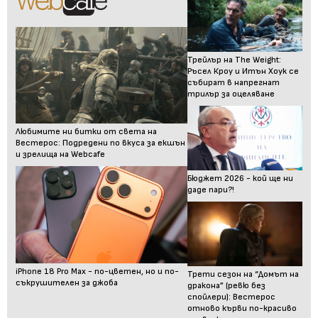
Трейлър на The Weight:
Ръсел Кроу и Итън Хоук се
събират в напрегнат
трилър за оцеляване
Любимите ни битки от света на
Вестерос: Подредени по вкуса за екшън
и зрелища на Webcafe
Бюджет 2026 - кой ще ни
даде пари?!
iPhone 18 Pro Max - по-цветен, но и по-
Трети сезон на “Домът на
съкрушителен за джоба
дракона” (ревю без
спойлери): Вестерос
отново кърви по-красиво