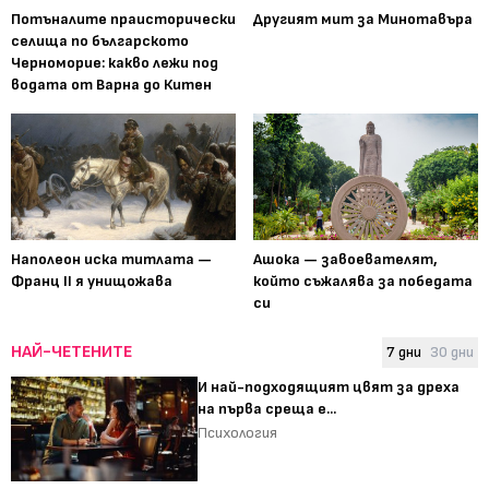
Потъналите праисторически
Другият мит за Минотавъра
селища по българското
Черноморие: какво лежи под
водата от Варна до Китен
Наполеон иска титлата —
Ашока — завоевателят,
Франц II я унищожава
който съжалява за победата
си
НАЙ-ЧЕТЕНИТЕ
7 дни
30 дни
И най-подходящият цвят за дреха
на първа среща е...
Психология