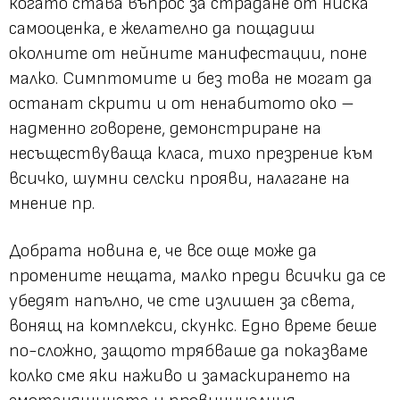
когато става въпрос за страдане от ниска
самооценка, е желателно да пощадиш
околните от нейните манифестации, поне
малко. Симптомите и без това не могат да
останат скрити и от ненабитото око –
надменно говорене, демонстриране на
несъществуваща класа, тихо презрение към
всичко, шумни селски прояви, налагане на
мнение пр.
Добрата новина е, че все още може да
промените нещата, малко преди всички да се
убедят напълно, че сте излишен за света,
вонящ на комплекси, скункс. Едно време беше
по-сложно, защото трябваше да показваме
колко сме яки наживо и замаскирането на