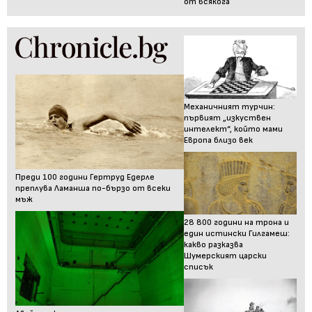
от всякога
Механичният турчин:
първият „изкуствен
интелект“, който мами
Европа близо век
Преди 100 години Гертруд Едерле
преплува Ламанша по-бързо от всеки
мъж
28 800 години на трона и
един истински Гилгамеш:
какво разказва
Шумерският царски
списък