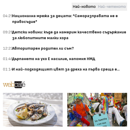
Най-новото
Най-четеното
04:29
Национална мрежа за децата: "Саморазправата не е
правосъдие"
09:28
Детски новини: къде да намерим качествено съдържание
за любопитните малки хора
12:22
Авторитарен родител ли съм?
01:46
Дърпането на ухо Е насилие, напомня НМД
01:14
И най-подходящият цвят за дреха на първа среща е...