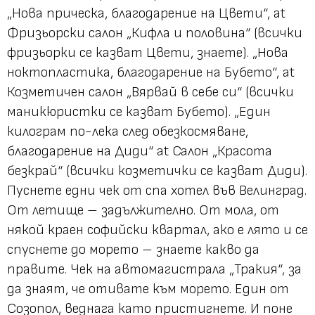
„Нова прическа, благодарение на Цвети“, at
Фризьорски салон „Кифла и половина“ (всички
фризьорки се казват Цвети, знаете). „Нова
ноктопластика, благодарение на Бубето“, at
Козметичен салон „Вярвай в себе си“ (всички
маникюристки се казват Бубето). „Един
килограм по-лека след обезкосмяване,
благодарение на Диди“ at Салон „Красота
безкрай“ (всички козметички се казват Диди).
Пуснете едни чек от спа хотел във Велинград.
От летище – задължително. От мола, от
някой краен софийски квартал, ако е лято и се
спуснете до морето – знаете какво да
правите. Чек на автомагистрала „Тракия“, за
да знаят, че отивате към морето. Един от
Созопол, веднага като пристигнете. И поне