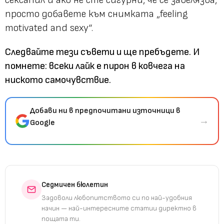
сексапил и ако не сте сигурни, че се забелязва,
просто добавете към снимката „feeling
motivated and sexy“.
Следвайте тези съвети и ще пребъдете. И
помнете: всеки лайк е пирон в ковчега на
ниското самочувствие.
Добави ни в предпочитани източници в
→
Google
Седмичен бюлетин
Задоволи любопитството си по най-удобния
начин — най-интересните статии директно в
пощата ти.