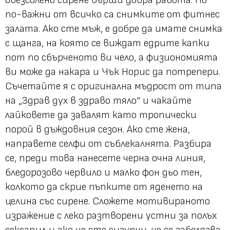
обезсолено сирене върши добра работа. Но
по-важни от всичко са снимките от фитнес
залата. Ако сте мъж, е добре да имате снимка
с щанга, на която се виждат едрите капки
пот по сбърченото ви чело, а физиономията
ви може да накара и Чък Норис да потрепери.
Съчетайте я с оригинална мъдрост от типа
на „Здрав дух в здраво тяло“ и чакайте
лайковете да завалят като тропически
порой в дъждовния сезон. Ако сте жена,
направете селфи от съблекалнята. Разбира
се, преди това нанесете черна очна линия,
бледорозово червило и малко фон дьо тен,
колкото да скрие пъпките от яденето на
целина със сирене. Сложете мотивираното
изражение с леко разтворени устни за полъх