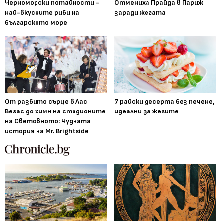
Черноморски потайности -
Отмениха Прайда в Париж
най-вкусните риби на
заради жегата
българското море
От разбито сърце в Лас
7 райски десерта без печене,
Вегас до химн на стадионите
идеални за жегите
на Световното: Чудната
история на Mr. Brightside