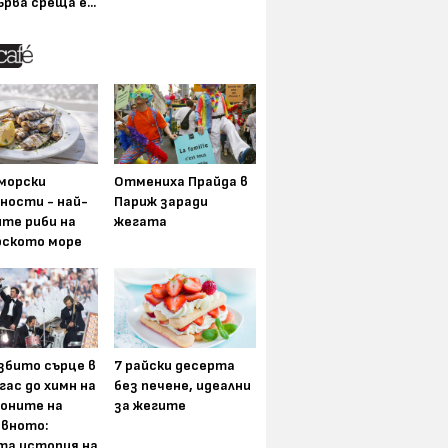
ърва среща е...
морски
Отмениха Прайда в
ности - най-
Париж заради
ите риби на
жегата
рското море
збито сърце в
7 райски десерта
гас до химн на
без печене, идеални
оните на
за жегите
вното:
та история на