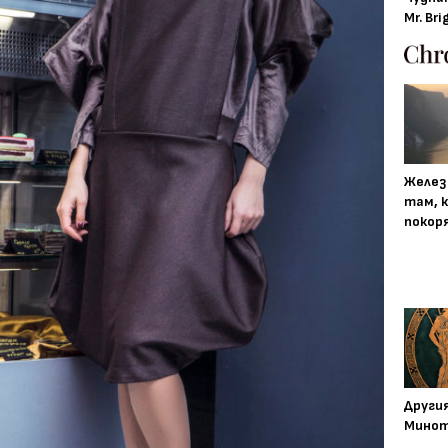
Mr. Bri
Желез
там, 
покор
Други
Минот