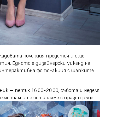
ладовата колекция предстоя и още
тия. Едното е дизайнерски уикенд на
 и интерактивна фото-акция с шапките
ик – петък 16:00-20:00, събота и неделя
бяхме там и не останахме с празни ръце.