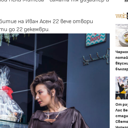
п
битие на Иван Асен 22 вече отвори
ти до 22 декември.
Черно
потай
вкусн
бълга
От ра
Лас Ве
стади
Свето
Чудна