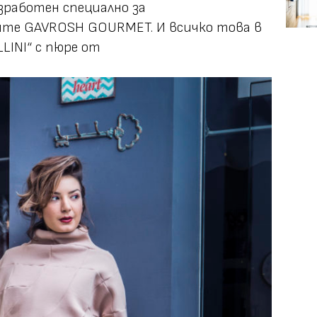
зработен специално за
те GAVROSH GOURMET. И всичко това в
LINI“ с пюре от