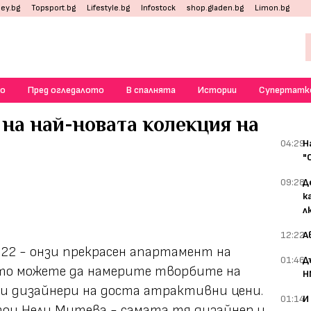
ey.bg
Topsport.bg
Lifestyle.bg
Infostock
shop.gladen.bg
Limon.bg
о
Пред огледалото
В спалнята
Истории
Супертатк
на най-новата колекция на
04:29
Н
"
09:28
Д
к
л
12:22
А
22 - онзи прекрасен апартамент на
01:46
Д
йто можете да намерите творбите на
Н
ки дизайнери на доста атрактивни цени.
01:14
И
ои Нели Митева - самата тя дизайнер и