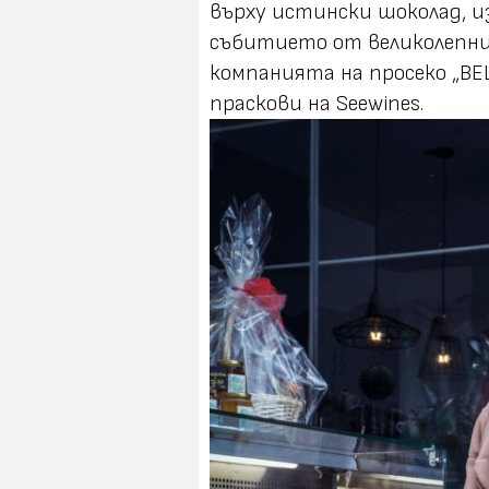
върху истински шоколад, и
събитието от великолепни
компанията на просеко „BEL
праскови на Seewines.