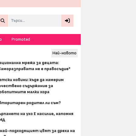
Search
о
Promoted
Най-новото
ационална мрежа за децата:
Саморазправата не е правосъдие"
етски новини: къде да намерим
ачествено съдържание за
юбопитните малки хора
вторитарен родител ли съм?
ърпането на ухо Е насилие, напомня
МД
 най-подходящият цвят за дреха на