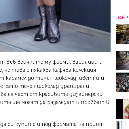
НАЙ-
ът във всичките му форми, вариации и
, че това е някаква кафява колекция -
т карамел до тъмен шоколад, цветни и
се като течен шоколад драпирани
ва са част от красивите дизайнерски
ите ще могат да разгледат и пробват в
да си купите и под формата на принт