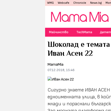
WMG
Webcafe
Chronicle
News.bg
Mon
Майчинство
TechMama
Детет
Шоколад е темата 
Иван Асен 22
MamaMia
07.12.2018, 15:46
Сигурно знаете ИВАН АСЕН 
едноименната улица, в ко
млади и пораснали българс
Зад модната платформа ст