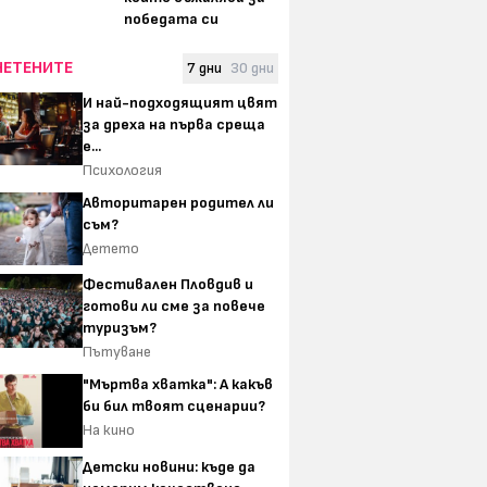
победата си
ЧЕТЕНИТЕ
7 дни
30 дни
И най-подходящият цвят
за дреха на първа среща
е...
Психология
Авторитарен родител ли
съм?
Детето
Фестивален Пловдив и
готови ли сме за повече
туризъм?
Пътуване
"Мъртва хватка": А какъв
би бил твоят сценарии?
На кино
Детски новини: къде да