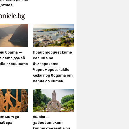
ghtside
ни врата –
Праисторическите
където Дунав
селища по
ява планините
българското
Черноморие: какво
лежи под водата от
Варна до Китен
ят мит за
Ашока —
авъра
завоевателят,
който съжалява за