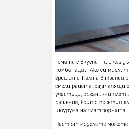
Темата е вкусна - шоколад
комбинации. Ако си мислите
грешите. Палта в нюанси о
смели райета, разтапящи 
участъци, органични плети
решения, които посетител
шоурума на платформата.
Част от моделите можете 