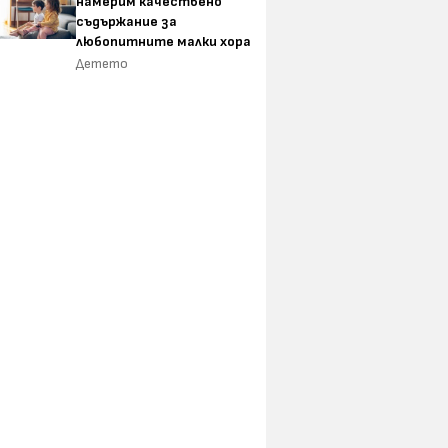
намерим качествено
съдържание за
любопитните малки хора
Детето