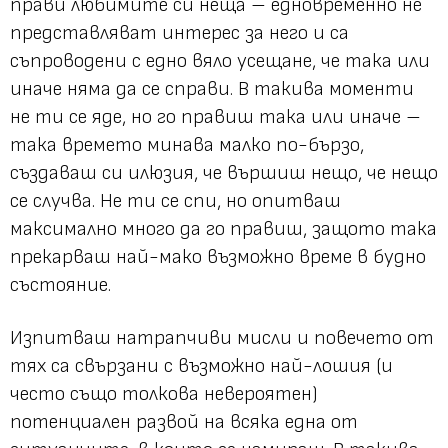
прави любимите си неща – едновременно не
представляват интерес за него и са
съпроводени с едно вяло усещане, че така или
иначе няма да се справи. В такива моменти
не ти се яде, но го правиш така или иначе –
така времето минава малко по-бързо,
създаваш си илюзия, че вършиш нещо, че нещо
се случва. Не ти се спи, но опитваш
максимално много да го правиш, защото така
прекарваш най-мако възможно време в будно
състояние.
Изпитваш натрапчиви мисли и повечето от
тях са свързани с възможно най-лошия (и
често също толкова невероятен)
потенциален развой на всяка една от