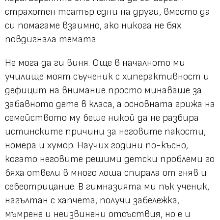
страхотен театър едни на други, вместо да
си помагаме взаимно, ако никога не бях
повдигнала темата.
Не мога да ги виня. Още в началното ми
училище моят съученик с хиперактивност и
дефицит на внимание просто минаваше за
забавното дете в класа, а основната грижа на
семейството му беше никой да не разбира
истинските причини за неговите пакости,
номера и хумор. Научих години по-късно,
когато неговите решими детски проблеми го
бяха отвели в много лоша спирала от гняв и
себеотрицание. В гимназията ми пък ученик,
нагълтан с хапчета, получи забележка,
мъмрене и неизвинени отсъствия, но е и