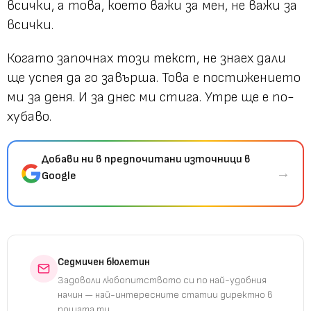
всички, а това, което важи за мен, не важи за
всички.
Когато започнах този текст, не знаех дали
ще успея да го завърша. Това е постижението
ми за деня. И за днес ми стига. Утре ще е по-
хубаво.
Добави ни в предпочитани източници в
→
Google
Седмичен бюлетин
Задоволи любопитството си по най-удобния
начин — най-интересните статии директно в
пощата ти.