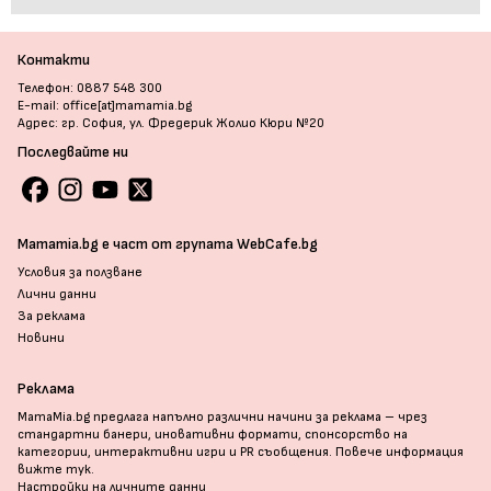
Контакти
Телефон: 0887 548 300
E-mail: office[at]mamamia.bg
Адрес: гр. София, ул. Фредерик Жолио Кюри №20
Последвайте ни
Mamamia.bg е част от групата WebCafe.bg
Условия за ползване
Лични данни
За реклама
Новини
Реклама
MamaMia.bg предлага напълно различни начини за реклама – чрез
стандартни банери, иновативни формати, спонсорство на
категории, интерактивни игри и PR съобщения. Повече информация
вижте тук
.
Настройки на личните данни