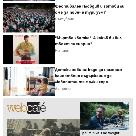
Фестивален Пловдив и готови ли
сме за повече туризъм?
Пътуване
"Мъртва хватка": А какъв би бил
твоят сценарии?
На кино
Детски новини: къде да намерим
качествено съдържание за
любопитните малки хора
Детето
Трейлър на The Weight: