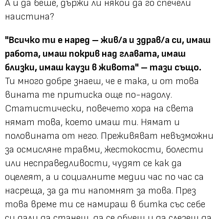
А и да беше, държи ли някой да го спечели
наистина?
"Всичко ти е наред – жив/а и здрав/а си, имаш
работа, имаш покрив над главата, имаш
близки, имаш каузи в живота" – тази също.
Ти много добре знаеш, че е така, и от това
вината те притиска още по-надолу.
Статистически, повечето хора на света
нямат това, което имаш ти. Нямат и
половината от него. Преживяват невъзможни
за осмисляне травми, жестокости, болести
или несправедливости, чудят се как да
оцелеят, а и социалните медии час по час са
насреща, за да ти напомнят за това. През
това време ти се намираш в битка със себе
си дали да станеш, да се обуеш и да слезеш да