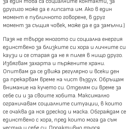
за един това са социалните контакти, за
другиго може да е липсата им. Ако в един
момент е публичното говорене, в друг
момент за същия човек, може да е да замълчи.)
Пазя не твърде многото си социална енергия
единствено за близките си хора и личните си
каузи и се старая да не я пилея в нищо друго.
Избягвам захарта и пържените храни.
Опитвам да се движа регулярно и всеки ден
да прекарвам време на чист въздух. Обръщам
внимание на кучето си. Отделям си време за
себе си и за своите хобита. Максимално
ограничавам социалните ситуации, в които
се очаква да нся дрескод и маска. Обграждам се
единствено с хора, пред които мога да съм
честна и себе си. Проактивно търся