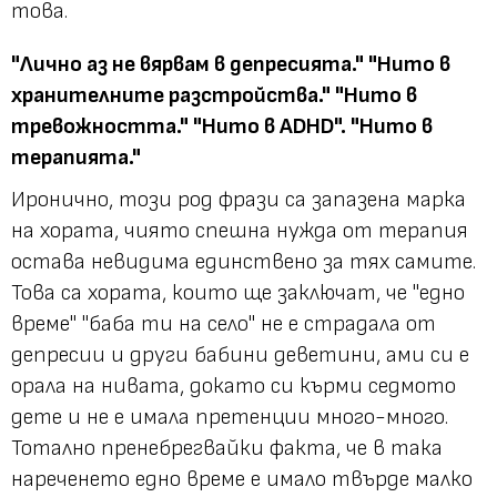
това.
"Лично аз не вярвам в депресията." "Нито в
хранителните разстройства." "Нито в
тревожността." "Нито в ADHD". "Нито в
терапията."
Иронично, този род фрази са запазена марка
на хората, чиято спешна нужда от терапия
остава невидима единствено за тях самите.
Това са хората, които ще заключат, че "едно
време" "баба ти на село" не е страдала от
депресии и други бабини деветини, ами си е
орала на нивата, докато си кърми седмото
дете и не е имала претенции много-много.
Тотално пренебрегвайки факта, че в така
нареченето едно време е имало твърде малко