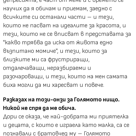
депресията, е част от мене и с времето се
научих да я обичам и приемам, заедно с
всичките си останали части – и тези,
които не пасват на идеалите за красота, и
тези, които не се вписват в представата за
"какво трябва да иска от живота едно
възпитано момиче", и тези, които за
близките ми са фрустриращи,
отдалечаващи, неразбираеми и
разочароващи, и тези, които на мен самата
биха могли да ми харесват и повече.
Разказах на този-онзи за Голямото нищо.
Никой не спря да ме обича.
Дори се оказа, че най-добрата ми приятелка
и децата, с които е играела като малка, са се
познавали с братовчед му – Голямото