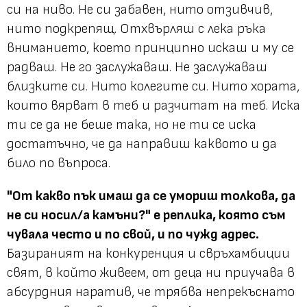
си на ниво. Не си забавен, нито отзивчив,
нито подкрепящ. Отхвърляш с лека ръка
вниманието, което принципно искаш и му се
радваш. Не го заслужаваш. Не заслужаваш
близките си. Нито колегите си. Нито хората,
които вярват в теб и разчитат на теб. Иска
ти се да не беше така, но не ти се иска
достатъчно, че да направиш каквото и да
било по въпроса.
"От какво пък имаш да се умориш толкова, да
не си носил/а камъни?" е реплика, която съм
чувала често и по свой, и по чужд адрес.
Базираният на конкуренция и свръхамбиции
свят, в който живеем, от деца ни приучава в
абсурдния наратив, че трябва непрекъснато