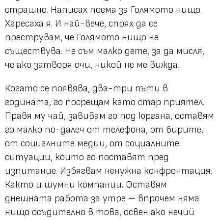
страшно. Написах поема за Голямото нищо.
Харесаха я. И най-вече, спрях да се
преструвам, че Голямото нищо не
съществува. Не съм малко дете, за да мисля,
че ако затворя очи, никой не ме вижда.
Когато се появява, два-три пъти в
годината, го посрещам като стар приятел.
Правя му чай, завивам го под юргана, оставям
го малко по-далеч от телефона, от бирите,
от социалните медии, от социалните
ситуации, които го поставят пред
изпитание. Избягвам ненужна конфронтация.
Както и шумни компании. Оставям
днешната работа за утре – впрочем няма
нищо осъдително в това, освен ако нечий