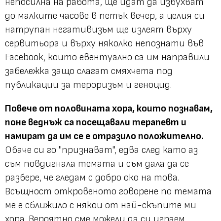
непосилна на работа, ще идат да избухват
до малките часове в петък вечер, а целия си
натрупан негативизъм ще излеят върху
сервитьора и върху няколко непознати във
Facebook, които евентуално са им направили
забележка защо слагат смяхчета под
публикации за тероризъм и геноцид.
Повече от половината хора, които познавам,
поне веднъж са посещавали терапевт и
намират да им се е отразило положително.
Обаче си го "признават", едва след като аз
съм повдигнала темата и съм дала да се
разбере, че гледам с добро око на това.
Всъщност откровеното говорене по темата
ме е сближило с някои от най-скъпите ми
хора. Вероятно сме можели да си играем