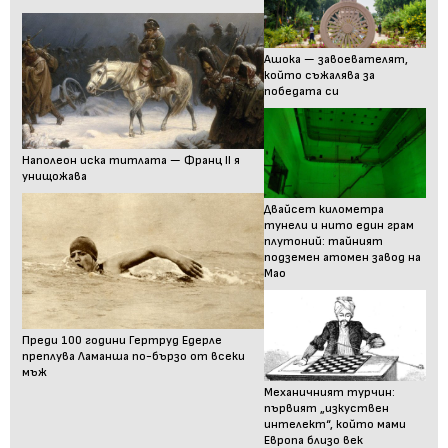
Ашока — завоевателят,
който съжалява за
победата си
Наполеон иска титлата — Франц II я
унищожава
Двайсет километра
тунели и нито един грам
плутоний: тайният
подземен атомен завод на
Мао
Преди 100 години Гертруд Едерле
преплува Ламанша по-бързо от всеки
мъж
Механичният турчин:
първият „изкуствен
интелект“, който мами
Европа близо век