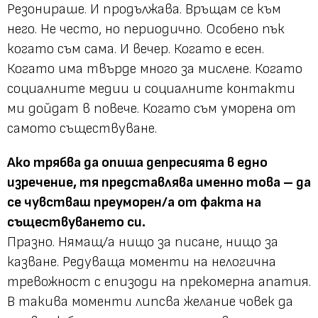
Резонираше. И продължава. Връщам се към
него. Не често, но периодично. Особено пък
когато съм сама. И вечер. Когато е есен.
Когато има твърде много за мислене. Когато
социалните медии и социалните контакти
ми дойдат в повече. Когато съм уморена от
самото съществуване.
Ако трябва да опиша депресията в едно
изречение, тя представлява именно това – да
се чувстваш преуморен/а от факта на
съществуването си.
Празно. Нямащ/а нищо за писане, нищо за
казване. Редуваща моменти на нелогична
тревожност с епизоди на прекомерна апатия.
В такива моменти липсва желание човек да