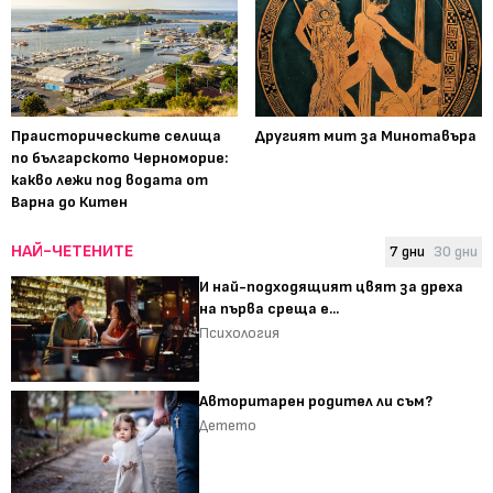
Праисторическите селища
Другият мит за Минотавъра
по българското Черноморие:
какво лежи под водата от
Варна до Китен
НАЙ-ЧЕТЕНИТЕ
7 дни
30 дни
И най-подходящият цвят за дреха
на първа среща е...
Психология
Авторитарен родител ли съм?
Детето