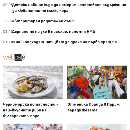
09:28
Детски новини: къде да намерим качествено съдържание
за любопитните малки хора
12:22
Авторитарен родител ли съм?
01:46
Дърпането на ухо Е насилие, напомня НМД
01:14
И най-подходящият цвят за дреха на първа среща е...
Черноморски потайности -
Отмениха Прайда в Париж
най-вкусните риби на
заради жегата
българското море