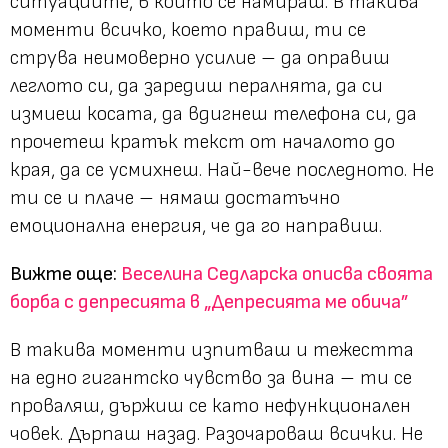
ситуациите, в които се намираш. В такива
моменти всичко, което правиш, ти се
струва неимоверно усилие – да оправиш
леглото си, да заредиш пералнята, да си
измиеш косата, да вдигнеш телефона си, да
прочетеш кратък текст от началото до
края, да се усмихнеш. Най-вече последното. Не
ти се и плаче – нямаш достатъчно
емоционална енергия, че да го направиш.
Вижте още:
Веселина Седларска описва своята
борба с депресията в „Депресията ме обича”
В такива моменти изпитваш и тежестта
на едно гигантско чувство за вина – ти се
проваляш, държиш се като нефункционален
човек. Дърпаш назад. Разочароваш всички. Не