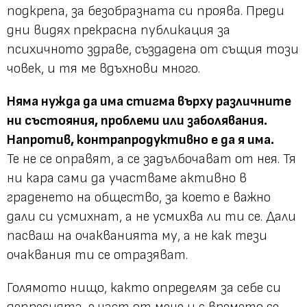
подкрепа, за безобразната си проява. Преди
дни видях прекрасна публикация за
психичното здраве, създадена от същия този
човек, и тя ме вдъхнови много.
Няма нужда да има стигма върху различните
ни състояния, проблеми или заболявания.
Напротив, контрапродуктивно е да я има.
Те не се оправят, а се задълбочават от нея. Тя
ни кара сами да участваме активно в
граденето на общество, за което е важно
дали си усмихнат, а не усмихва ли ти се. Дали
пасваш на очакванията му, а не как тези
очаквания ти се отразяват.
Голямото нищо, както определям за себе си