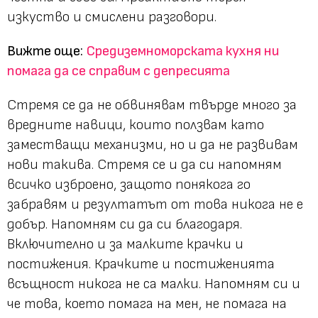
изкуство и смислени разговори.
Вижте още:
Средиземноморската кухня ни
помага да се справим с депресията
Стремя се да не обвинявам твърде много за
вредните навици, които ползвам като
заместващи механизми, но и да не развивам
нови такива. Стремя се и да си напомням
всичко изброено, защото понякога го
забравям и резултатът от това никога не е
добър. Напомням си да си благодаря.
Включително и за малките крачки и
постижения. Крачките и постиженията
всъщност никога не са малки. Напомням си и
че това, което помага на мен, не помага на