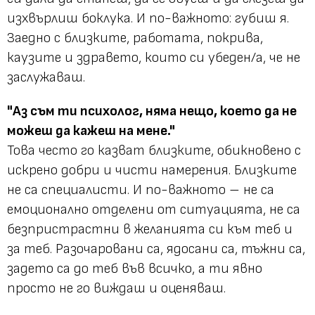
изхвърлиш боклука. И по-важното: губиш я.
Заедно с близките, работата, покрива,
каузите и здравето, които си убеден/а, че не
заслужаваш.
"Аз съм ти психолог, няма нещо, което да не
можеш да кажеш на мене."
Това често го казват близките, обикновено с
искрено добри и чисти намерения. Близките
не са специалисти. И по-важното – не са
емоционално отделени от ситуацията, не са
безпристрастни в желанията си към теб и
за теб. Разочаровани са, ядосани са, тъжни са,
задето са до теб във всичко, а ти явно
просто не го виждаш и оценяваш.