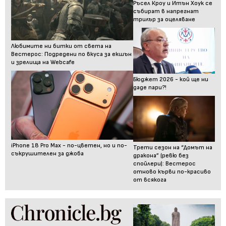
Ръсел Кроу и Итън Хоук се
събират в напрегнат
трилър за оцеляване
Любимите ни битки от света на
Вестерос: Подредени по вкуса за екшън
и зрелища на Webcafe
Бюджет 2026 - кой ще ни
даде пари?!
iPhone 18 Pro Max - по-цветен, но и по-
Трети сезон на “Домът на
съкрушителен за джоба
дракона” (ревю без
спойлери): Вестерос
отново кърви по-красиво
от всякога