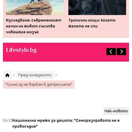
 би
Изследване: съвременният
Тропични нощи: когато
На
начин на живот съсипва
жегата не спи
см
човешкия мозък
Lifestyle.bg
Пред огледалото
"Лично аз не вярвам в депресията"
Най-новото
04:29
Национална мрежа за децата: "Саморазправата не е
правосъдие"