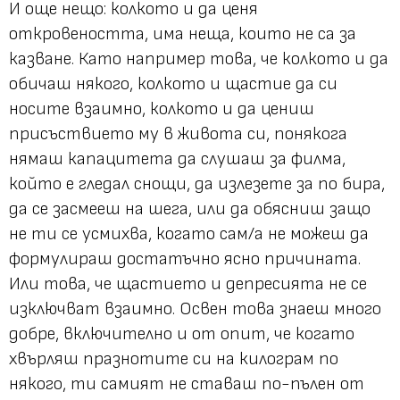
И още нещо: колкото и да ценя
откровеността, има неща, които не са за
казване. Като например това, че колкото и да
обичаш някого, колкото и щастие да си
носите взаимно, колкото и да цениш
присъствието му в живота си, понякога
нямаш капацитета да слушаш за филма,
който е гледал снощи, да излезете за по бира,
да се засмееш на шега, или да обясниш защо
не ти се усмихва, когато сам/а не можеш да
формулираш достатъчно ясно причината.
Или това, че щастието и депресията не се
изключват взаимно. Освен това знаеш много
добре, включително и от опит, че когато
хвърляш празнотите си на килограм по
някого, ти самият не ставаш по-пълен от