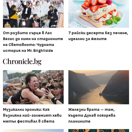
От разбито сърце в Лас
7 райски десерта без печене,
Вегас до химн на стадионите
идеални за жегите
на Световното: Чудната
история на Mr. Brightside
Музикални хроники: Как
Железни врата – там,
възникна най-големият хеви
където Дунав покорява
метъл фестивал в света
планините