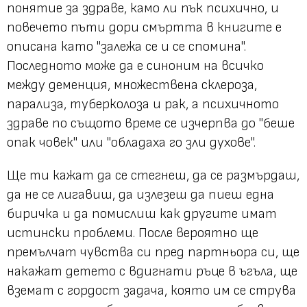
понятие за здраве, камо ли пък психично, и
повечето пъти дори смъртта в книгите е
описана като "залежа се и се спомина".
Последното може да е синоним на всичко
между деменция, множествена склероза,
парализа, туберколоза и рак, а психичното
здраве по същото време се изчерпва до "беше
опак човек" или "обладаха го зли духове".
Ще ти кажат да се стегнеш, да се размърдаш,
да не се лигавиш, да излезеш да пиеш една
биричка и да помислиш как другите имат
истински проблеми. После вероятно ще
премълчат чувства си пред партньора си, ще
накажат детето с вдигнати ръце в ъгъла, ще
вземат с гордост задача, която им се струва