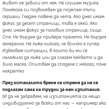
живот не зависи от нея. Не слушам музика.
Понякога си позволявам да позяпам тъпи
сериали. Гледам повече да чета. Ако днес имам
фокус за десет страници, това е окей. Ако
днес имам фокус за половин страница, също.
Спя. Не бързам да прибера прането. Не бързам
генерално. Не лъжа никого, че всичко е супер.
Избягвам ситуации, в които би ми се
наложило да лъжа или да слагам каквато и да
било маска. Опитвам да споделя с някого, поне
накратко.
През останалото време се стремя да не се
подлагам сама на трудни за мен изпитания.
(И да не забравям, че изпитанията са нещо
индивидуално за всеки от нас – например ако