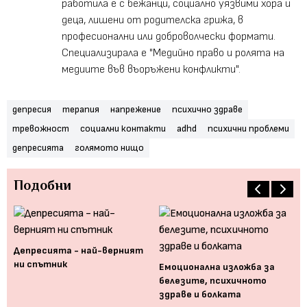
работила е с бежанци, социално уязвими хора и
деца, лишени от родителска грижа, в
професионални или доброволчески формати.
Специализирала е "Медийно право и ролята на
медиите във въоръжени конфликти".
депресия
терапия
напрежение
психично здраве
тревожност
социални контакти
adhd
психични проблеми
депресията
голямото нищо
Подобни
Депресията - най-верният
ни спътник
Емоционална изложба за
белезите, психичното
ят
Ко
здраве и болката