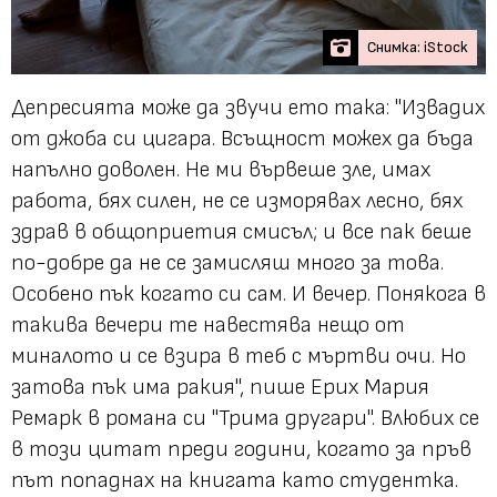
Снимка: iStock
Депресията може да звучи ето така: "Извадих
от джоба си цигара. Всъщност можех да бъда
напълно доволен. Не ми вървеше зле, имах
работа, бях силен, не се изморявах лесно, бях
здрав в общоприетия смисъл; и все пак беше
по-добре да не се замисляш много за това.
Особено пък когато си сам. И вечер. Понякога в
такива вечери те навестява нещо от
миналото и се взира в теб с мъртви очи. Но
затова пък има ракия", пише Ерих Мария
Ремарк в романа си "Трима другари". Влюбих се
в този цитат преди години, когато за пръв
път попаднах на книгата като студентка.