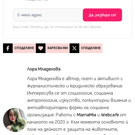
Без спам. Можеш да се отпишеш по всяко време.
СПОДЕЛЯНЕ
ХАРЕСВА МИ
СПОДЕЛЯНЕ
Лора Младенова
Лора Младенова е автор, поет и активист с
журналистическо и юридическо образование.
Интересува се от социология, социална
антропология, изкуство, попкултурни влияния и
антиавторитарни форми на социална
организация. Работи с
MamaMia
и
Webcafe
от
началото на 2020 г. Към момента основното ѝ
поле на дейност е защита на животните,