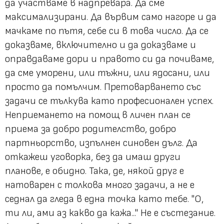
да участваме в надпревара. Да сме
максимализирани. Да вървим само нагоре и да
мачкаме по пътя, себе си в това число. Да се
доказваме, включително и да доказваме и
оправдаваме дори и правото си да почиваме,
да сме уморени, или тъжни, или ядосани, или
просто да помълчим. Претоварването със
задачи се тълкува като професионален успех.
Неприемането на помощ в личен план се
приема за добро родителство, добро
партньорство, изпълнен синовен дълг. Да
откажеш уговорка, без да имаш други
планове, е обидно. Така, де, някой друг е
натоварен с толкова много задачи, а не е
седнал да гледа в една точка като тебе. "О,
ти ли, ами аз какво да кажа..." Не е състезание.