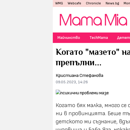
WMG
Webcafe
Chronicle
News.bg
Mon
Майчинство
TechMama
Детет
Когато "мазето" н
препълни...
Кристиана Стефанова
09.05.2023, 14:26
Когато бях малка, много се
ни в провинцията. Беше тъ
детското ми съзнание, вдъ
чудовища и Баба Яга, някак