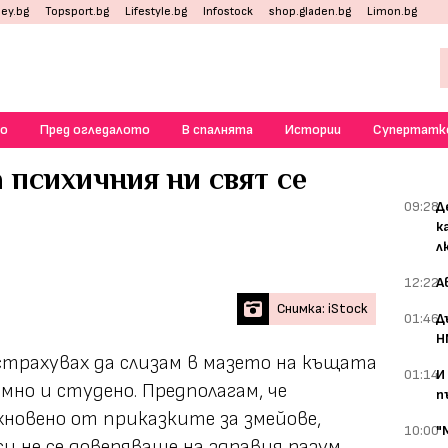
ey.bg
Topsport.bg
Lifestyle.bg
Infostock
shop.gladen.bg
Limon.bg
о
Пред огледалото
В спалнята
Истории
Супертатк
а психичния ни свят се
09:28
Д
к
л
12:22
А
Снимка: iStock
01:46
Д
Н
 страхувах да слизам в мазето на къщата
01:14
И
мно и студено. Предполагам, че
п
хновено от приказките за змейове,
10:00
"
си не се доверяваше на здравия разум,