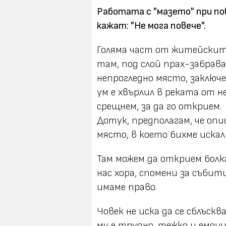
Работата с "мазето" при по
кажат: "Не мога повече".
Голяма част от житейскит
там, под слой прах-забрав
непрогледно място, заключ
ум е хвърлил в реката от н
срещнем, за да го открием.
Дотук, предполагам, че опи
място, в което бихме искал
Там можем да открием болка
нас хора, спомени за събит
имаме право.
Човек не иска да се сблъск
му е трудно, тежко и емоци