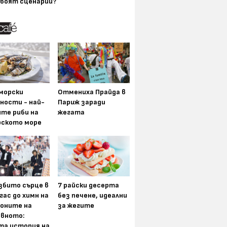
воят сценарии?
морски
Отмениха Прайда в
ности - най-
Париж заради
ите риби на
жегата
рското море
збито сърце в
7 райски десерта
гас до химн на
без печене, идеални
оните на
за жегите
вното:
та история на