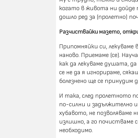
когато в живота ни дойде т
дошло ред за (пролетно) п
Разчиствайки мазето, откри
Припомняйки си, лекуваме 
наново. Приемаме (се). Науча
как да лекуваме душата, да
се не да я игнорираме, сяка
болезнено ще се принудим 
И така, след пролетното п
по-силни и задължително из
хубавото, не позволяваме н
излишно, а го почистваме с
необходимо.