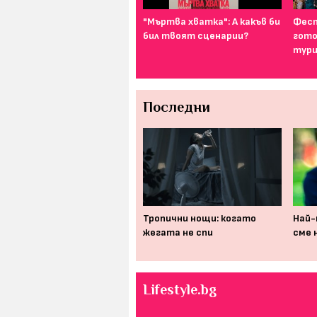
И най-подходящият цвят
"Мъртва хватка": А какъв би
Фест
за дреха на първа среща е...
бил твоят сценарии?
гото
тури
Последни
Изследване: съвременният
Тропични нощи: когато
Най-
начин на живот съсипва
жегата не спи
сме 
човешкия мозък
Lifestyle.bg