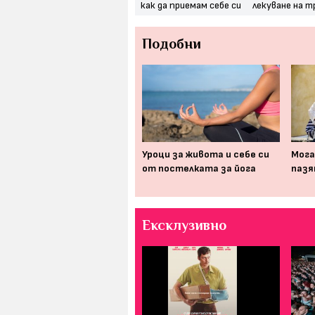
как да приемам себе си
лекуване на т
Подобни
Изследване: съвременният
Уроци за живота и себе си
Мога
начин на живот съсипва
от постелката за йога
пазя
човешкия мозък
Ексклузивно