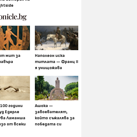
ghtside
ят мит за
Наполеон иска
авъра
титлата — Франц II
я унищожава
 100 години
Ашока —
уд Едерле
завоевателят,
ува Ламанша
който съжалява за
рзо от всеки
победата си