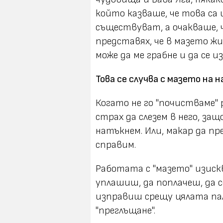
който казваше, че това са 
съществуват, а очакваше, ч
представях, че в мазето жи
може да ме грабне и да се и
Това се случва с мазето на 
Когато не го "почистваме" 
страх да слезем в него, защ
натъкнем. Или, макар да пре
справим.
Работата с "мазето" изиск
уплашиш, да поплачеш, да 
изправиш срещу цялата па
"преглъщане".