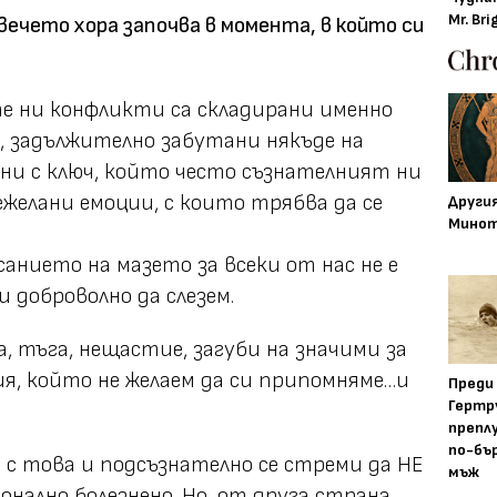
Mr. Bri
вечето хора започва в момента, в който си
е ни конфликти са складирани именно
а, задължително забутани някъде на
ени с ключ, който често съзнателният ни
ежелани емоции, с които трябва да се
Други
Минот
санието на мазето за всеки от нас не е
и доброволно да слезем.
, тъга, нещастие, загуби на значими за
ия, който не желаем да си припомняме…и
Преди
Гертр
препл
по-бъ
ва с това и подсъзнателно се стреми да НЕ
мъж
онално болезнено. Но, от друга страна,