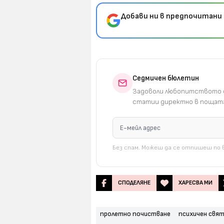
Добави ни в предпочитани 
Седмичен бюлетин
Задоволи любопитството с
статии директно в пощата
Без спам. Можеш да се отпишеш по в
СПОДЕЛЯНЕ
ХАРЕСВА МИ
пролетно почистване
психичен свя