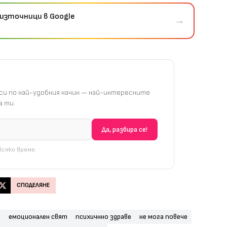
източници в Google
→
и по най-удобния начин — най-интересните
 ти.
сяко време.
СПОДЕЛЯНЕ
т
емоционален свят
психичнно здраве
не мога повече