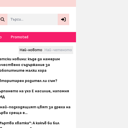
Search
о
Promoted
Най-новото
Най-четеното
етски новини: къде да намерим
ачествено съдържание за
юбопитните малки хора
вторитарен родител ли съм?
ърпането на ухо Е насилие, напомня
МД
 най-подходящият цвят за дреха на
ърва среща е...
Мъртва хватка": А какъв би бил