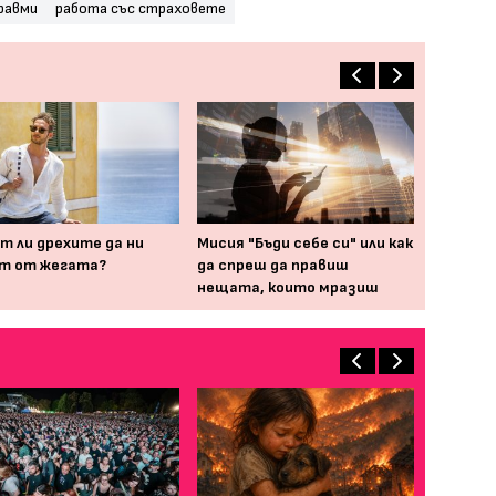
равми
работа със страховете
т ли дрехите да ни
Мисия "Бъди себе си" или как
т от жегата?
да спреш да правиш
нещата, които мразиш