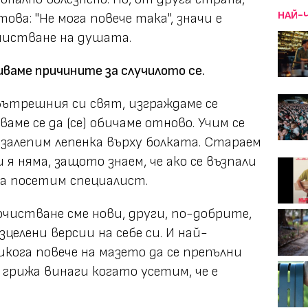
НАЙ-
ова: "Не мога повече така", значи е
очистване на душата.
ваме причините за случилото се.
вътрешния си свят, изграждаме се
ваме се да (се) обичаме отново. Учим се
 залепим лепенка върху болката. Стараем
ш я няма, защото знаем, че ако се възпали
да посетим специалист.
очистване сме нови, други, по-добрите,
целени версии на себе си. И най-
икога повече на мазето да се препълни
 грижа винаги когато усетим, че е