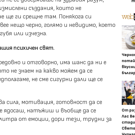
т
измислени създания, които не
е ще ги срещне там. Понякога си
вее нещо черно, голямо и невидимо, което
згубя или изчезна.
нашия психичен свят.
Черно
потай
редовно и отговорно, има шанс да ни е
вкусн
ото не знаем на какво можем да се
бълга
дполагаме, не сме сигурни дали ще се
ва сила, мотивация, готовност да се
се ядосаш, натъжиш и въобще да се
От ра
Лас Ве
литра от емоции, дори тези, трудни за
стади
Свето
Чудна