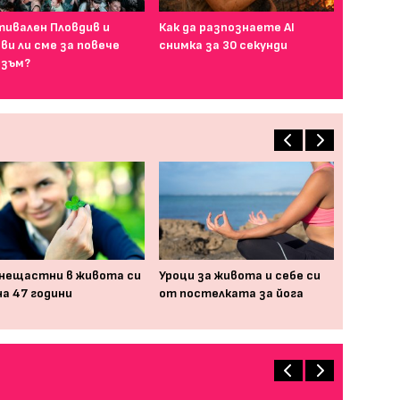
ивален Пловдив и
Как да разпознаете AI
ви ли сме за повече
снимка за 30 секунди
зъм?
нещастни в живота си
Уроци за живота и себе си
на 47 години
от постелката за йога