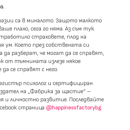
о.
зии са в миналото. Защото малкото
ше плахо, сега го няма. Аз съм тук.
отработило страховете, плод на
я ум. Което през собствената си
 да разберат, че могат да се справят,
пак от тъмнината излезе някое
да се справят с него.
агистър психолог и сертифициран
здател на „Фабрика за щастие“ –
я и личностно развитие. Последвайте
acebook страница
@happinessfactorybg
.