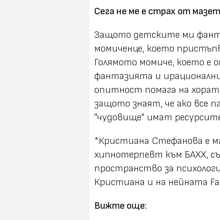
Сега не ме е страх от мазет
Защото детските ми фанта
момиченце, което пристъпва
Голямото момиче, което е 
фантазията и ирационални
опитност помага на хората
защото знаят, че ако все 
"чудовище" имат ресурсите 
*Кристиана Стефанова е м
хипнотерпевт към БАХХ, съ
пространство за психологи
Кристиана и на нейната F
Вижте още: