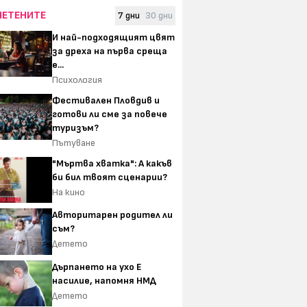
ЧЕТЕНИТЕ
7 дни
30 дни
И най-подходящият цвят
за дреха на първа среща
е...
Психология
Фестивален Пловдив и
готови ли сме за повече
туризъм?
Пътуване
"Мъртва хватка": А какъв
би бил твоят сценарии?
На кино
Авторитарен родител ли
съм?
Детето
Дърпането на ухо Е
насилие, напомня НМД
Детето