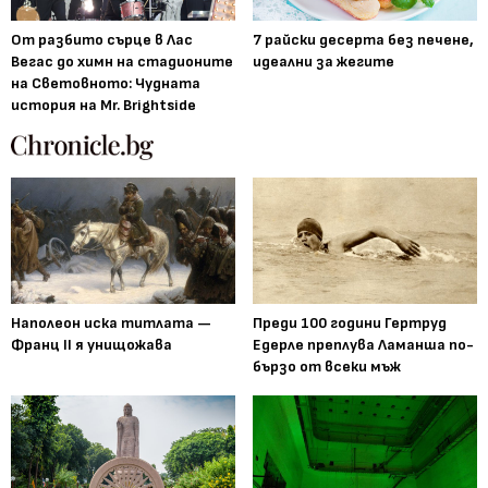
От разбито сърце в Лас
7 райски десерта без печене,
Вегас до химн на стадионите
идеални за жегите
на Световното: Чудната
история на Mr. Brightside
Наполеон иска титлата —
Преди 100 години Гертруд
Франц II я унищожава
Едерле преплува Ламанша по-
бързо от всеки мъж