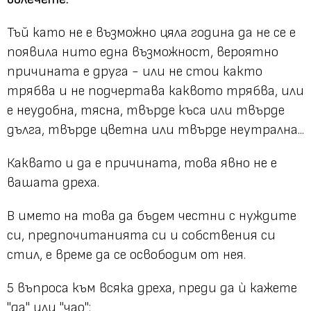
Тъй като не е възможно цяла година да не се е
появила нито една възможност, вероятно
причината е друга - или не стои както
трябва и не подчертава каквото трябва, или
е неудобна, тясна, твърде къса или твърде
дълга, твърде цветна или твърде неутрална...
Каквато и да е причината, това явно не е
вашата дреха.
В името на това да бъдем честни с нуждите
си, предпочитанията си и собствения си
стил, е време да се освободим от нея.
5 въпроса към всяка дреха, преди да ѝ кажете
"да" или "чао":