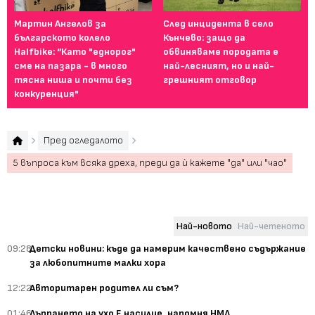
Мартин Ангелов за
След инцидента в село
Gu
българското колело
Кънчево: защо да
Ка
Halfbike: “Като "еднорог"
обвиняваме породата е
"Н
сме на пазара - в много
най-лесният, но и най-
за
тясна ниша и почти без
грешният отговор
конкуренция"
Пред огледалото
5 въпроса към всяка дреха, преди да ѝ кажете "да" или "чао"
Най-новото
Най-четеното
09:28
Детски новини: къде да намерим качествено съдържание
за любопитните малки хора
12:22
Авторитарен родител ли съм?
01:46
Дърпането на ухо Е насилие, напомня НМД