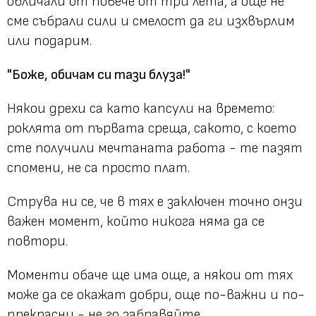
обличали от повече от три лета, а още не
сме събрали сили и смелост да ги изхвърлим
или подарим.
"Боже, обичам си тази блуза!"
Някои дрехи са като капсули на времето:
роклята от първата среща, сакото, с което
сте получили мечтаната работа - те пазят
спомени, не са просто плат.
Струва ни се, че в тях е заключен точно онзи
важен момент, който никога няма да се
повтори.
Моменти обаче ще има още, а някои от тях
може да се окажат добри, още по-важни и по-
прекрасни - не го забравяйте.