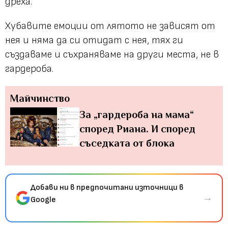
дреха.
Хубавите емоции от лятото не зависят от
нея и няма да си отидат с нея, тях ги
създаваме и съхраняваме на други места, не в
гардероба.
Майчинство
За „гардероба на мама“
според Риана. И според
съседката от блока
Добави ни в предпочитани източници в
→
Google