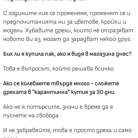
С годините ние се променяме, променят се и
предпочитанията ни за цветове, кройки и
модели. Хубавите дрехи, които не отразяват
новото ви аз, могат да зарадват някой друг.
Бих ли я купила пак, ако я видя в магазина днес?
Това е въпросът, който решава всичко.
Ако се колебаете твърде много - сложете
дрехата в "карантинна" кутия за 30 дни.
Ако не я потърсите, значи е време да я
пуснете на свобода.
И не забравяйте, това е просто дреха и само