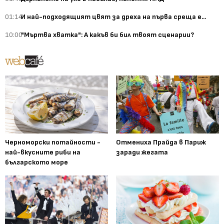
01:14
И най-подходящият цвят за дреха на първа среща е...
10:00
"Мъртва хватка": А какъв би бил твоят сценарии?
Черноморски потайности -
Отмениха Прайда в Париж
най-вкусните риби на
заради жегата
българското море