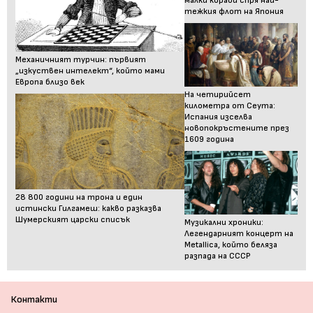
малки кораби спря най-
тежкия флот на Япония
Механичният турчин: първият
„изкуствен интелект“, който мами
Европа близо век
На четирийсет
километра от Сеута:
Испания изселва
новопокръстените през
1609 година
28 800 години на трона и един
истински Гилгамеш: какво разказва
Шумерският царски списък
Музикални хроники:
Легендарният концерт на
Metallica, който беляза
разпада на СССР
Контакти