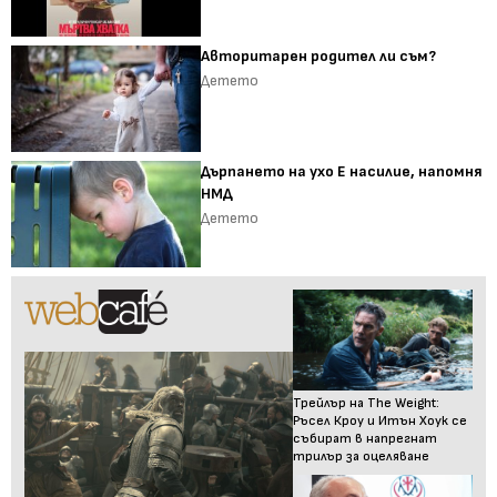
Авторитарен родител ли съм?
Детето
Дърпането на ухо Е насилие, напомня
НМД
Детето
Трейлър на The Weight:
Ръсел Кроу и Итън Хоук се
събират в напрегнат
трилър за оцеляване