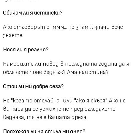
Обичам ли я истински?
Ако отговорът е "ммм... не знам...", значи вече
знаете.
Нося ли я реално?
Намерихте ли повод в последната година да я
облечете поне веднъж? Ама наистина?
Стои ли ми добре сега?
Не "когато отслабна" или "ако я скъся". Ако не
ви кара да се усмихнете пред огледалото
веднага, тя не е вашата дреха.
Подхожда ли на стила ми днес?