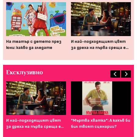
На театър с детето през
И най-подходящият цвят
Да
юни: какво да гледате
за дреха на първа среща е...
лю
до
Ексклузивно
И най-подходящият цвят
"Мъртва хватка": А какъв би
Фе
за дреха на първа среща е...
бил твоят сценарии?
го
ту