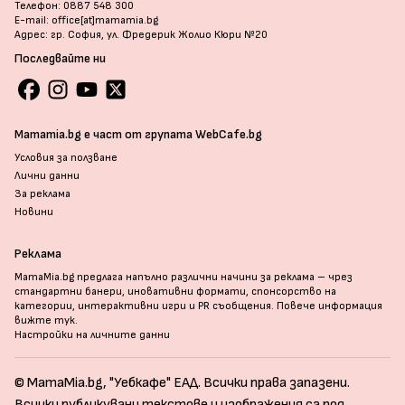
Телефон: 0887 548 300
E-mail: office[at]mamamia.bg
Адрес: гр. София, ул. Фредерик Жолио Кюри №20
Последвайте ни
Mamamia.bg е част от групата WebCafe.bg
Условия за ползване
Лични данни
За реклама
Новини
Реклама
MamaMia.bg предлага напълно различни начини за реклама – чрез
стандартни банери, иновативни формати, спонсорство на
категории, интерактивни игри и PR съобщения. Повече информация
вижте тук
.
Настройки на личните данни
© MamaMia.bg, "Уебкафе" ЕАД. Всички права запазени.
Всички публикувани текстове и изображения са под