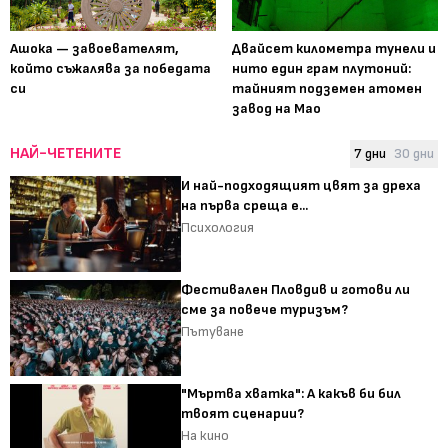
Ашока — завоевателят,
Двайсет километра тунели и
който съжалява за победата
нито един грам плутоний:
си
тайният подземен атомен
завод на Мао
НАЙ-ЧЕТЕНИТЕ
7 дни
30 дни
И най-подходящият цвят за дреха
на първа среща е...
Психология
Фестивален Пловдив и готови ли
сме за повече туризъм?
Пътуване
"Мъртва хватка": А какъв би бил
твоят сценарии?
На кино