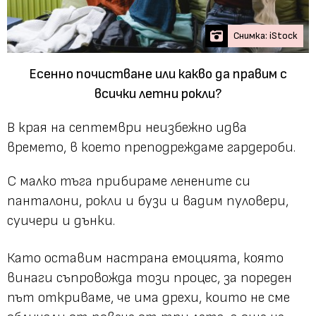
Снимка: iStock
Есенно почистване или какво да правим с
всички летни рокли?
В края на септември неизбежно идва
времето, в което преподреждаме гардероби.
С малко тъга прибираме ленените си
панталони, рокли и бузи и вадим пуловери,
суичери и дънки.
Като оставим настрана емоцията, която
винаги съпровожда този процес, за пореден
път откриваме, че има дрехи, които не сме