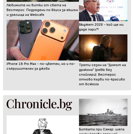
Любимите ни битки от света на
Вестерос: Подредени по вкуса за екшън
и зрелища на Webcafe
Бюджет 2026 - кой ще ни
даде пари?!
iPhone 18 Pro Max - по-цветен, но и по-
Трети сезон на “Домът на
съкрушителен за джоба
дракона” (ревю без
спойлери): Вестерос
отново кърви по-красиво
от всякога
Битката при Самар: шепа