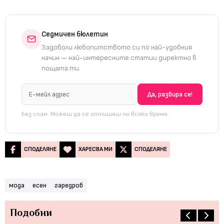
Седмичен бюлетин
Задоволи любопитството си по най-удобния
начин — най-интересните статии директно в
пощата ти.
Без спам. Можеш да се отпишеш по всяко време.
СПОДЕЛЯНЕ
ХАРЕСВА МИ
СПОДЕЛЯНЕ
мода
есен
гаредроб
Подобни