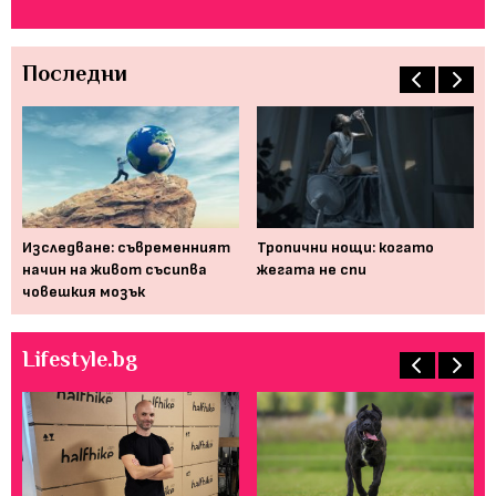
Последни
 би
Изследване: съвременният
Тропични нощи: когато
На
начин на живот съсипва
жегата не спи
см
човешкия мозък
Lifestyle.bg