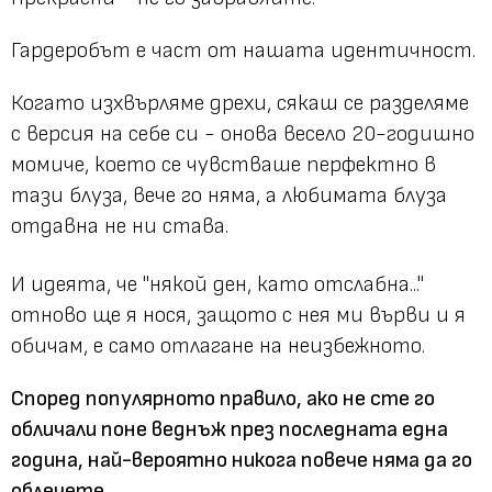
Гардеробът е част от нашата идентичност.
Когато изхвърляме дрехи, сякаш се разделяме
с версия на себе си - онова весело 20-годишно
момиче, което се чувстваше перфектно в
тази блуза, вече го няма, а любимата блуза
отдавна не ни става.
И идеята, че "някой ден, като отслабна..."
отново ще я нося, защото с нея ми върви и я
обичам, е само отлагане на неизбежното.
Според популярното правило, ако не сте го
обличали поне веднъж през последната една
година, най-вероятно никога повече няма да го
облечете.