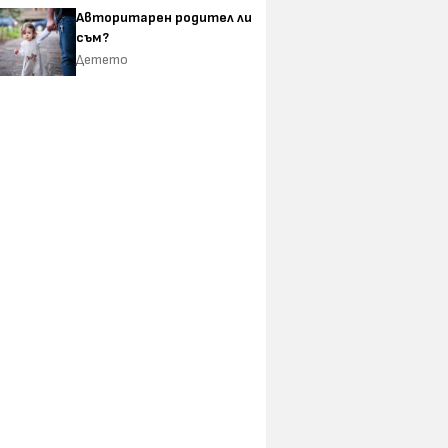
Авторитарен родител ли
съм?
Детето