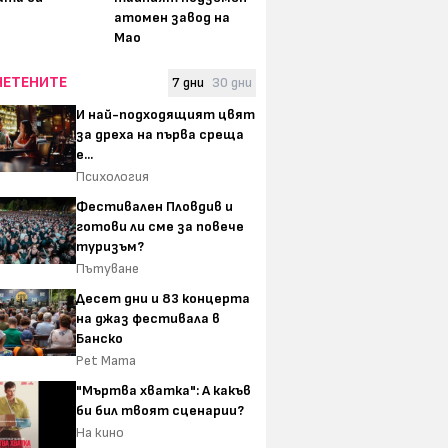
атомен завод на
Мао
ЧЕТЕНИТЕ
7 дни
30 дни
И най-подходящият цвят
за дреха на първа среща
е...
Психология
Фестивален Пловдив и
готови ли сме за повече
туризъм?
Пътуване
Десет дни и 83 концерта
на джаз фестивала в
Банско
Pet Mama
"Мъртва хватка": А какъв
би бил твоят сценарии?
На кино