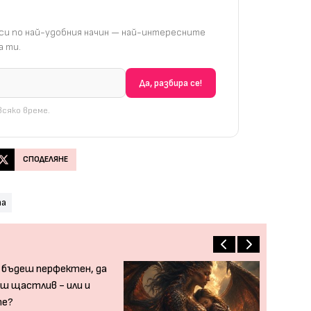
и по най-удобния начин — най-интересните
 ти.
сяко време.
СПОДЕЛЯНЕ
та