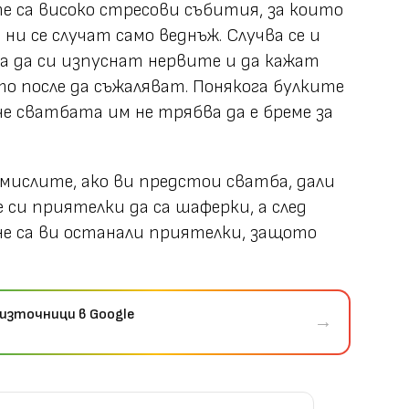
 са високо стресови събития, за които
е ни се случат само веднъж. Случва се и
а да си изпуснат нервите и да кажат
то после да съжаляват. Понякога булките
че сватбата им не трябва да е бреме за
мислите, ако ви предстои сватба, дали
 си приятелки да са шаферки, а след
 не са ви останали приятелки, защото
източници в Google
→