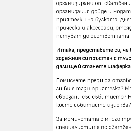
организирани от сватбени
организация дойде и модата
приятелки на булката. Дне
прическа и аксесоари, отс
пътуват до съответната д
И така, представете си, че
годежния си пръстен с тлъс
дали ще й станете шаферка
Помислете преди да отгов
ли ви е тази приятелка? М
свързани със събитието? 
което събитието изисква?
За момичетата е много тру
специалистите по сватбен