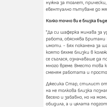
нужна за тоалет, прически,
евентуално пътуване до мя
Колко точно ви е близка бъ
"Да си шаферка минава за у
работа, обяснява Британи 
имоти. - Бях поканена за ш
която бяхме близки в колеж
се съглася, означаваше да 
много време. Вместо това ка
сменям работата и просто 
Джесика Стар, стилист от 
на не толкова близка позна
весело и забавно, но на мо
обидила, а и цялата подг