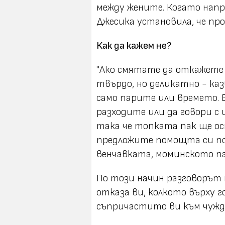
между жените. Когато нап
Джесика установила, че про
Как да кажем не?
"Ако смятате да откажете
твърдо, но деликатно - каз
само парите или времето. 
разходите или да говори с 
така че топката пак ще ос
предложите помощта си по
венчавката, моминското п
По този начин разговорът 
отказа ви, колкото върху 
съпричастито ви към чужд