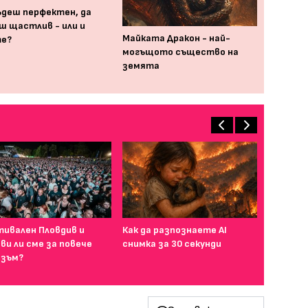
ъдеш перфектен, да
ш щастлив - или и
Майката Дракон - най-
е?
могъщото същество на
земята
ивален Пловдив и
Как да разпознаете AI
ви ли сме за повече
снимка за 30 секунди
зъм?