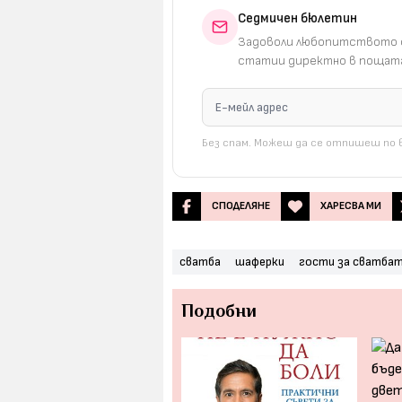
Седмичен бюлетин
Задоволи любопитството с
статии директно в пощата
Без спам. Можеш да се отпишеш по в
СПОДЕЛЯНЕ
ХАРЕСВА МИ
сватба
шаферки
гости за сватба
Подобни