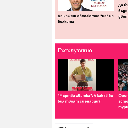
Да б
бъде
Залезът на ютията: защо
Да кажеш абсолютно "не" на
двет
хората вече (почти) не
болката
гладят?
Ексклузивно
И най-подходящият цвят
"Мъртва хватка": А какъв би
Фест
за дреха на първа среща е...
бил твоят сценарии?
гото
тури