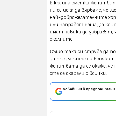
В крайна сметка женитбите
ни се иска да вярваме, че щ
най-доброжелателните хор
или направят неща, за кои
имат навика да забравят, 
околните."
Също така си струва да по
да предложите на всичките
женитбата да се окаже, че
сте се скарали с всички.
Добави ни в предпочитани 