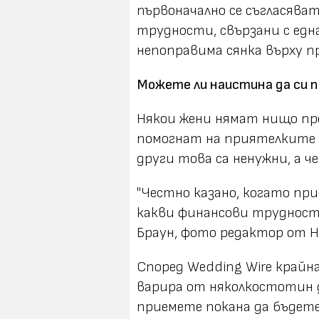
първоначално се съгласяват
трудности, свързани с една
непоправима сянка върху 
Можете ли наистина да си 
Някои жени нямат нищо про
помогнат на приятелките с
други това са ненужни, а ч
"Честно казано, когато пр
какви финансови трудност
Браун, фото редактор от Ню
Според Wedding Wire крайн
варира от няколкостотин до
приемете покана да бъдете