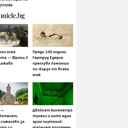
ghtside
еон иска
Преди 100 години
та — Франц II
Гертруд Едерле
щожава
преплува Ламанша
по-бързо от всеки
мъж
 —
Двайсет километра
вателят,
тунели и нито един
 съжалява за
грам плутоний:
ата си
тайният подземен