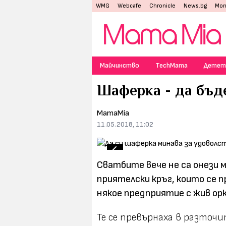
WMG
Webcafe
Chronicle
News.bg
Mon
Майчинство
TechMama
Детет
Шаферка - да бъд
MamaMia
11.05.2018, 11:02
Снимка: Pinterest
Сватбите вече не са онези 
приятелски кръг, които се 
някое предприятие с жив ор
Те се превърнаха в разточ