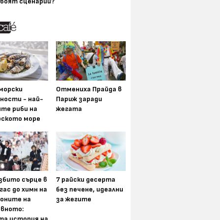
воят сценарии?
морски
Отмениха Прайда в
ности - най-
Париж заради
ите риби на
жегата
рското море
збито сърце в
7 райски десерта
гас до химн на
без печене, идеални
оните на
за жегите
вното:
та история на