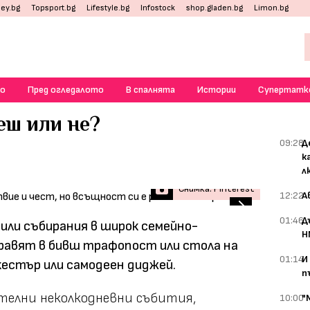
ey.bg
Topsport.bg
Lifestyle.bg
Infostock
shop.gladen.bg
Limon.bg
о
Пред огледалото
В спалнята
Истории
Супертатк
еш или не?
09:28
Д
к
л
Снимка: Pinterest
12:22
А
01:46
Д
мили събирания в широк семейно-
Н
правят в бивш трафопост или стола на
01:14
И
кестър или самодеен диджей.
п
ителни неколкодневни събития,
10:00
"