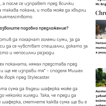
, а после се изправят пред всички
Mr. Bri
 такава покана, и това може да хвърли
приятелството.
позволите подобно предложение?
тив да похарчат големи суми, за да
Напол
и да се чувстват специални, докато за
титла
есто и непосилни разходи.
я уни
иех поканата, нямах представа пред
и ще ме изправи тя" - споделя Мишел
 Йорк пред Stylecaster.
ата сума да бъдеш шаферка може да
Ашока
 няколко хиляди. Така, че преди да
завое
който
 шаферка, сметнете каква сума ще ви е
побед