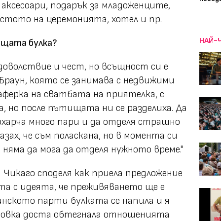
 аксесоари, подарък за младоженците,
стото на церемонията, хотел и пр.
НАЙ-
дещата булка?
доволствие и чест, но всъщност си е
Браун, която се занимава с недвижими
аферка на сватбата на приятелка, с
а, но после пътищата ни се разделиха. Да
похарча много пари и да отделя страшно
зах, че съм поласкана, но в момента си
няма да мога да отделя нужното време."
Чикаго споделя как приела предложение
та с идеята, че преживяването ще е
минското парти булката се напила и я
отовка доста обтегнала отношенията