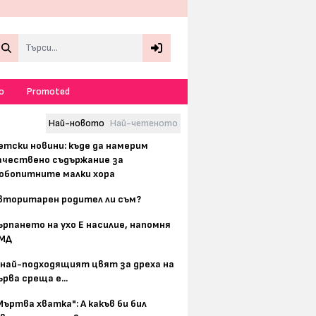
Search
о
Promoted
Най-новото
Най-четеното
етски новини: къде да намерим
ачествено съдържание за
юбопитните малки хора
вторитарен родител ли съм?
ърпането на ухо Е насилие, напомня
МД
 най-подходящият цвят за дреха на
ърва среща е...
Мъртва хватка": А какъв би бил