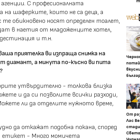
т
 агенции. С професионалната
 на шаферките, които не са деца, а
с те обикновено носят определен тоалет,
ядат в наетия от младоженците хотел,
естинация и т.н.
 ваша приятелка ви изпраща снимка на
Черно
т диамант, а минута по-късно ви пита
потай
вкусн
?
бълга
орите утвърдително - толкова близка
ожете и да си позволите всички разходи,
Можете ли да отделите нужното време,
От ра
Лас Ве
дно да откажат подобна покана, според
стади
Свето
 етикет - Много момичета
Чудна