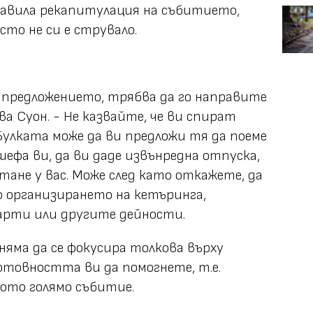
равила рекапитулация на събитието,
сто не си е струвало.
 предложението, трябва да го направите
ва Суон. - Не казвайте, че ви спират
Булката може да ви предложи тя да поеме
шефа ви, да ви даде извънредна отпуска,
тане у вас. Може след като откажете, да
 организирането на кетъринга,
арти или другите дейности.
няма да се фокусира толкова върху
готовността ви да помогнете, т.е.
ото голямо събитие.