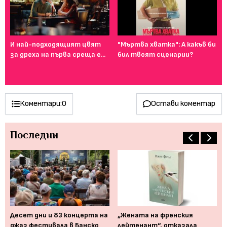
И най-подходящият цвят
"Мъртва хватка": А какъв би
Фе
за дреха на първа среща е...
бил твоят сценарии?
го
ту
Коментари:
0
Остави коментар
Последни
Десет дни и 83 концерта на
„Жената на френския
Мю
джаз фестивала в Банско
лейтенант“, отказала
от