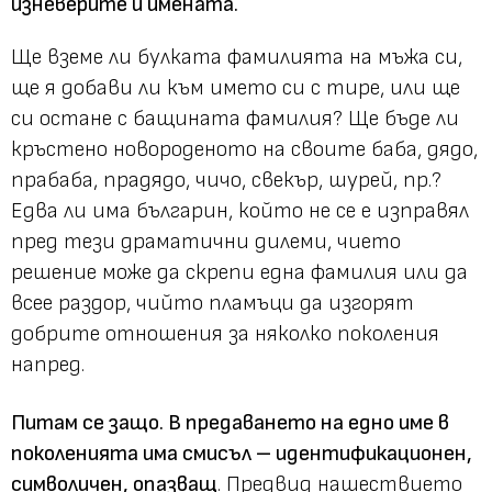
изневерите и имената.
Ще вземе ли булката фамилията на мъжа си,
ще я добави ли към името си с тире, или ще
си остане с бащината фамилия? Ще бъде ли
кръстено новороденото на своите баба, дядо,
прабаба, прадядо, чичо, свекър, шурей, пр.?
Едва ли има българин, който не се е изправял
пред тези драматични дилеми, чието
решение може да скрепи една фамилия или да
всее раздор, чийто пламъци да изгорят
добрите отношения за няколко поколения
напред.
Питам се защо. В предаването на едно име в
поколенията има смисъл – идентификационен,
символичен, опазващ
. Предвид нашествието