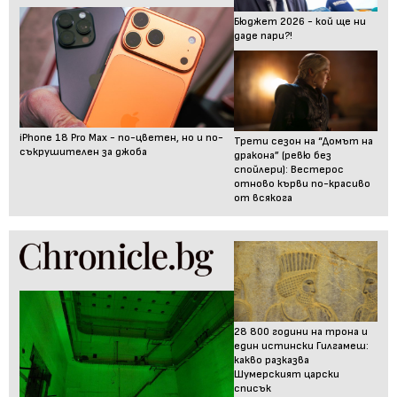
Бюджет 2026 - кой ще ни
даде пари?!
iPhone 18 Pro Max - по-цветен, но и по-
Трети сезон на “Домът на
съкрушителен за джоба
дракона” (ревю без
спойлери): Вестерос
отново кърви по-красиво
от всякога
28 800 години на трона и
един истински Гилгамеш:
какво разказва
Шумерският царски
списък