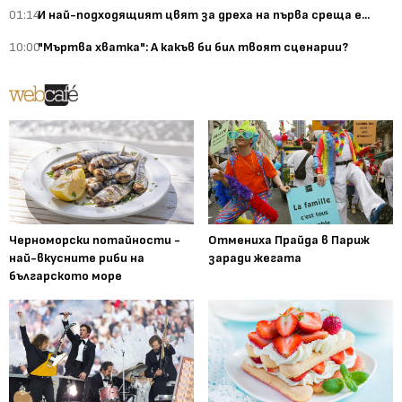
01:14
И най-подходящият цвят за дреха на първа среща е...
10:00
"Мъртва хватка": А какъв би бил твоят сценарии?
Черноморски потайности -
Отмениха Прайда в Париж
най-вкусните риби на
заради жегата
българското море