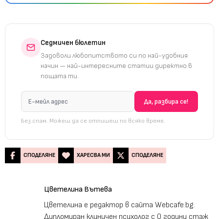
Седмичен бюлетин
Задоволи любопитството си по най-удобния
начин — най-интересните статии директно в
пощата ти.
Без спам. Можеш да се отпишеш по всяко време.
СПОДЕЛЯНЕ
ХАРЕСВА МИ
СПОДЕЛЯНЕ
Цветелина Вътева
Цветелина е редактор в сайта Webcafe.bg.
Дипломиран клиничен психолог с 0 години стаж