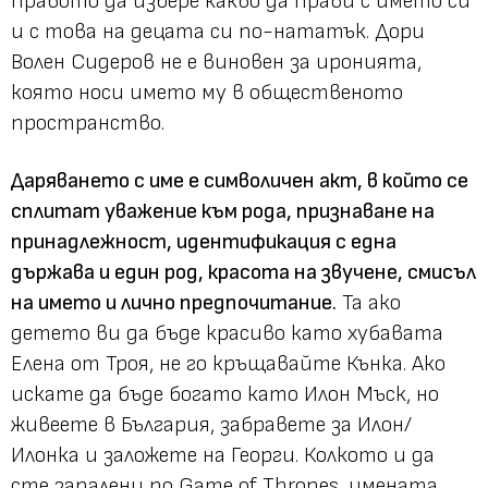
правото да избере какво да прави с името си
и с това на децата си по-нататък. Дори
Волен Сидеров не е виновен за иронията,
която носи името му в общественото
пространство.
Даряването с име е символичен акт, в който се
сплитат уважение към рода, признаване на
принадлежност, идентификация с една
държава и един род, красота на звучене, смисъл
на името и лично предпочитание.
Та ако
детето ви да бъде красиво като хубавата
Елена от Троя, не го кръщавайте Кънка. Ако
искате да бъде богато като Илон Мъск, но
живеете в България, забравете за Илон/
Илонка и заложете на Георги. Колкото и да
сте запалени по Game of Тhrones, имената