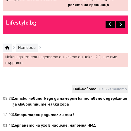
ролята на грешница
пр
Lifestyle.bg
Истории
Искаш да кръстиш детето си, както си искаш? Е, ние сме
сърдити
Най-новото
Най-четеното
09:28
Детски новини: къде да намерим качествено съдържание
за любопитните малки хора
12:22
Авторитарен родител ли съм?
01:46
Дърпането на ухо Е насилие, напомня НМД