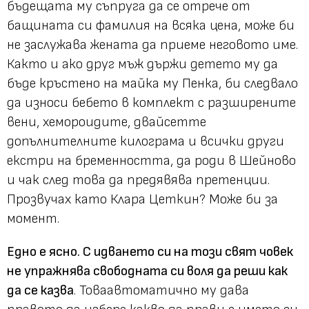
бъдещата му съпруга да се отрече от
бащината си фамилия на всяка цена, може би
не заслужава жената да приеме неговото име.
Както и ако друг мъж държи детето му да
бъде кръстено на майка му Пенка, би следвало
да износи бебето в комплект с разширените
вени, хемороидите, двайсетте
допълнителните килограма и всички други
екстри на бременността, да роди в Шейново
и чак след това да предявява претенции.
Прозвучах като Клара Цеткин? Може би за
момент.
Едно е ясно. С идването си на този свят човек
не упражнява свободната си воля да реши как
да се казва
. Товаавтоматично му дава