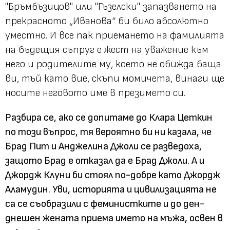
"Бръмбъзицов" или "Гъзелски" запазването на
прекрасното „Иванова“ би било абсолютно
уместно. И все пак приемането на фамилията
на бъдещия съпруг е жест на уважение към
него и родителите му, което не обижда баща
ви, тъй като вие, скъпи момичета, винаги ще
носите неговото име в презимето си.
Разбира се, ако се допитаме до Клара Цеткин
по този въпрос, тя вероятно би ни казала, че
Брад Пит и Анджелина Джоли се разведоха,
защото Брад е отказал да е Брад Джоли. А и
Джордж Клуни би стоял по-добре като Джордж
Аламудин. Уви, историята и цивилизацията не
са се съобразили с феминистките и до ден-
днешен жената приема името на мъжа, освен в