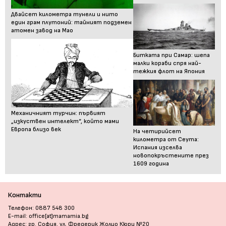
Двайсет километра тунели и нито
един грам плутоний: тайният подземен
атомен завод на Мао
Битката при Самар: шепа
малки кораби спря най-
тежкия флот на Япония
Механичният турчин: първият
„изкуствен интелект“, който мами
Европа близо век
На четирийсет
километра от Сеута:
Испания изселва
новопокръстените през
1609 година
Контакти
Телефон: 0887 548 300
E-mail: office[at]mamamia.bg
Адрес: гр. София, ул. Фредерик Жолио Кюри №20