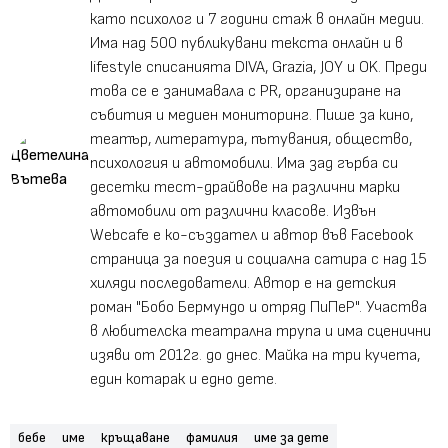
като психолог и 7 години стаж в онлайн медии.
Има над 500 публикувани текста онлайн и в
lifestyle списанията DIVA, Graziа, JOY и OK. Преди
това се е занимавала с PR, организиране на
събития и медиен мониторинг. Пише за кино,
театър, литература, пътувания, общество,
психология и автомобили. Има зад гърба си
десетки тест-драйвове на различни марки
автомобили от различни класове. Извън
Webcafe е ко-създател и автор във Facebook
страница за поезия и социална сатира с над 15
хиляди последователи. Автор е на детския
роман "Бобо Бермундо и отряд ПиПеР". Участва
в любителска театрална трупа и има сценични
изяви от 2012г. до днес. Майка на три кучета,
един котарак и едно дете.
бебе
име
кръщаване
фамилия
име за дете