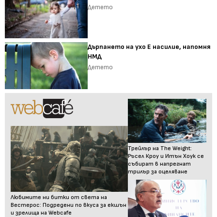
Детето
Дърпането на ухо Е насилие, напомня
НМД
Детето
Трейлър на The Weight:
Ръсел Кроу и Итън Хоук се
събират в напрегнат
трилър за оцеляване
Любимите ни битки от света на
Вестерос: Подредени по вкуса за екшън
и зрелища на Webcafe