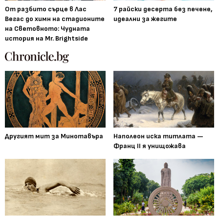
От разбито сърце в Лас
7 райски десерта без печене,
Вегас до химн на стадионите
идеални за жегите
на Световното: Чудната
история на Mr. Brightside
Другият мит за Минотавъра
Наполеон иска титлата —
Франц II я унищожава