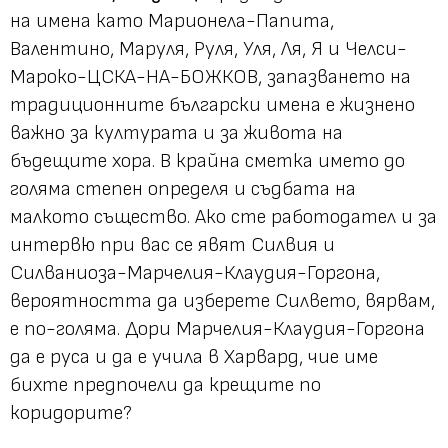
на имена като Марионела-Папита,
Валентино, Маруля, Руля, Уля, Ля, Я и Челси-
Мароко-ЦСКА-НА-БОЖКОВ, запазването на
традиционните български имена е жизнено
важно за културата и за живота на
бъдещите хора. В крайна сметка името до
голяма степен определя и съдбата на
малкото същество. Ако сте работодател и за
интервю при вас се явят Силвия и
Силваниоза-Марчелия-Клаудия-Горгона,
вероятността да изберете Силвето, вярвам,
е по-голяма. Дори Марчелия-Клаудия-Горгона
да е руса и да е учила в Харвард, чие име
бихте предпочели да крещите по
коридорите?