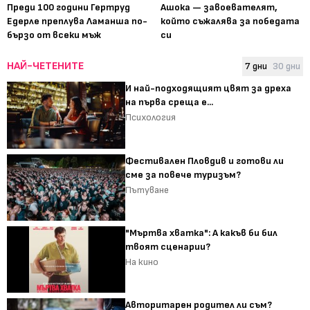
Преди 100 години Гертруд
Ашока — завоевателят,
Едерле преплува Ламанша по-
който съжалява за победата
бързо от всеки мъж
си
НАЙ-ЧЕТЕНИТЕ
7 дни
30 дни
И най-подходящият цвят за дреха
на първа среща е...
Психология
Фестивален Пловдив и готови ли
сме за повече туризъм?
Пътуване
"Мъртва хватка": А какъв би бил
твоят сценарии?
На кино
Авторитарен родител ли съм?