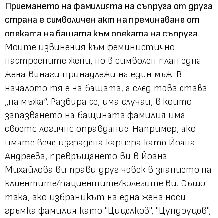
Приемането на фамилията на съпруга от друга
страна е символичен акт на преминаване от
опеката на бащата към опеката на съпруга.
Моите извинения към феминистично
настроените жени, но в символен план една
жена винаги принадлежи на един мъж. В
началото тя е на бащата, а след това става
„на мъжа“. Разбира се, има случаи, в които
запазването на бащината фамилия има
своето логично оправдание. Например, ако
имате вече изградена кариера като Йоана
Андреева, превръщането ви в Йоана
Михайлова ви прави друг човек в знанието на
клиентите/пациентите/колегите ви. Също
така, ако избраникът на една жена носи
гръмка фамилия като "Цицелков", "Цундруцов",