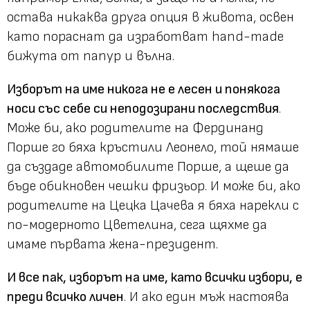
остава никаква друга опция в живота, освен
като пораснат да изработват hand-made
бижута от папур и вълна.
Изборът на име никога не е лесен и понякога
носи със себе си неподозирани последствия
.
Може би, ако родителите на Фердинанд
Порше го бяха кръстили Леонело, той нямаше
да създаде автомобилите Порше, а щеше да
бъде обикновен чешки фризьор. И може би, ако
родителите на Цецка Цачева я бяха нарекли с
по-модерното Цветелина, сега щяхме да
имаме първата жена-президент.
И все пак, изборът на име, като всички избори, е
преди всичко личен
. И ако един мъж настоява