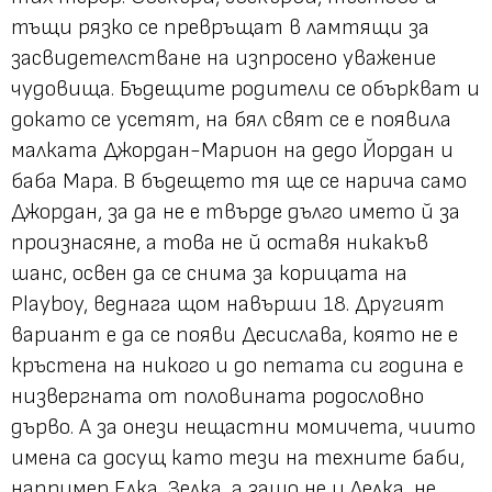
тъщи рязко се превръщат в ламтящи за
засвидетелстване на изпросено уважение
чудовища. Бъдещите родители се объркват и
докато се усетят, на бял свят се е появила
малката Джордан-Марион на дедо Йордан и
баба Мара. В бъдещето тя ще се нарича само
Джордан, за да не е твърде дълго името й за
произнасяне, а това не й оставя никакъв
шанс, освен да се снима за корицата на
Playboy, веднага щом навърши 18. Другият
вариант е да се появи Десислава, която не е
кръстена на никого и до петата си година е
низвергната от половината родословно
дърво. А за онези нещастни момичета, чиито
имена са досущ като тези на техните баби,
например Елка, Зелка, а защо не и Лелка, не