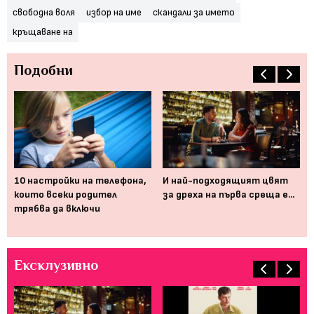
свободна воля
избор на име
скандали за името
кръщаване на
Подобни
10 настройки на телефона,
И най-подходящият цвят
С 
които всеки родител
за дреха на първа среща е...
пу
жи
трябва да включи
си?
Ексклузивно