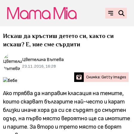
Искаш да кръстиш детето си, както си
искаш? Е, ние сме сърдити
Цветелина Вътева
23.11.2016, 16:28
Снимка: Getty Images
Ако трябва да направим класация на темите,
които скарват българите най-често и карат
близки иначе хора да си се сърдят до смъртен
одър, на първо място вероятно ще са имотите
и парите. За второ и трето място се борят