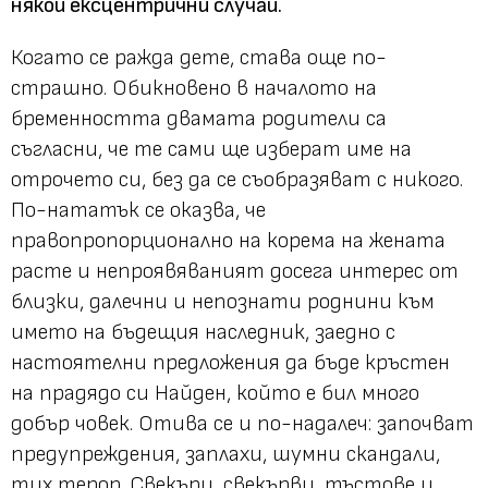
някои ексцентрични случаи.
Когато се ражда дете, става още по-
страшно. Обикновено в началото на
бременността двамата родители са
съгласни, че те сами ще изберат име на
отрочето си, без да се съобразяват с никого.
По-нататък се оказва, че
правопропорционално на корема на жената
расте и непроявяваният досега интерес от
близки, далечни и непознати роднини към
името на бъдещия наследник, заедно с
настоятелни предложения да бъде кръстен
на прадядо си Найден, който е бил много
добър човек. Отива се и по-надалеч: започват
предупреждения, заплахи, шумни скандали,
тих терор. Свекъри, свекърви, тъстове и