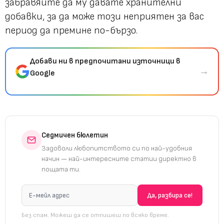
забравяйте да му давате хранителни
добавки, за да може този неприятен за вас
период да премине по-бързо.
Добави ни в предпочитани източници в
→
Google
Седмичен бюлетин
Задоволи любопитството си по най-удобния
начин — най-интересните статии директно в
пощата ти.
Без спам. Можеш да се отпишеш по всяко време.