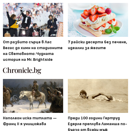
От разбито сърце в Лас
7 райски десерта без печене,
Вегас до химн на стадионите
идеални за жегите
на Световното: Чудната
история на Mr. Brightside
Наполеон иска титлата —
Преди 100 години Гертруд
Франц II я унищожава
Едерле преплува Ламанша по-
бързо от всеки мъж