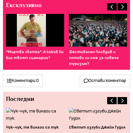
Ексклузивно
т
"Мъртва хватка": А какъв би
Фестивален Пловдив и
Ка
..
бил твоят сценарии?
готови ли сме за повече
сн
туризъм?
Коментари:
0
Остави коментар
Последни
Чук-чук, те винаги са тук
Светът изгуби Джейн Гудол