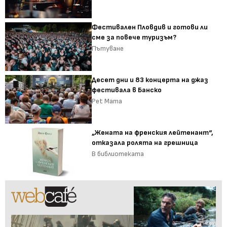
Фестивален Пловдив и готови ли
сме за повече туризъм?
Пътуване
Десет дни и 83 концерта на джаз
фестивала в Банско
Pet Mama
„Жената на френския лейтенант“,
отказала ролята на грешница
В библиотеката