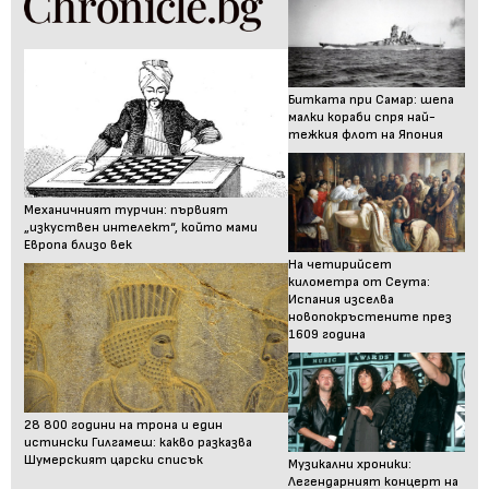
Битката при Самар: шепа
малки кораби спря най-
тежкия флот на Япония
Механичният турчин: първият
„изкуствен интелект“, който мами
Европа близо век
На четирийсет
километра от Сеута:
Испания изселва
новопокръстените през
1609 година
28 800 години на трона и един
истински Гилгамеш: какво разказва
Шумерският царски списък
Музикални хроники:
Легендарният концерт на