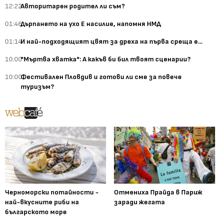
12:22
Авторитарен родител ли съм?
01:46
Дърпането на ухо Е насилие, напомня НМД
01:14
И най-подходящият цвят за дреха на първа среща е...
10:00
"Мъртва хватка": А какъв би бил твоят сценарии?
10:00
Фестивален Пловдив и готови ли сме за повече
туризъм?
Черноморски потайности -
Отмениха Прайда в Париж
най-вкусните риби на
заради жегата
българското море