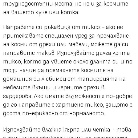
труднодостъпни места, но не и за космите
на вашето куче или котка.
Направете си ръкавица от тиксо - ако не
притежавате специален уред за премахване
на косми от дрехи или мебели, можете да си
направите такъв. Използвайте дълга лента
тиксо, която да увиете около дланта си и по
този начин да премахнете космите на
домашния си любимец от тапицерията на
мебелите вкъщи и черните дрехи в
гардероба. Ако имате възможност е по-добре
да го направите с хартиено тиксо, защото е
доста по-ефикасно от нормалното.
Използвайте влажна кърпа или четка - това