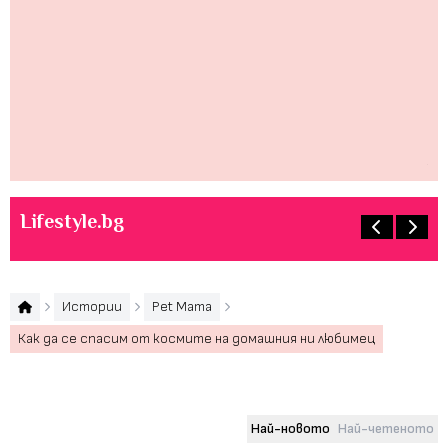
Бе
бл
ср
жи
Lifestyle.bg
Истории
Pet Mama
Как да се спасим от космите на домашния ни любимец
Най-новото
Най-четеното