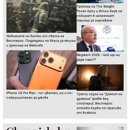
Трейлър на The Weight:
Ръсел Кроу и Итън Хоук се
събират в напрегнат
трилър за оцеляване
Любимите ни битки от света на
Вестерос: Подредени по вкуса за екшън
и зрелища на Webcafe
Бюджет 2026 - кой ще ни
даде пари?!
iPhone 18 Pro Max - по-цветен, но и по-
Трети сезон на “Домът на
съкрушителен за джоба
дракона” (ревю без
спойлери): Вестерос
отново кърви по-красиво
от всякога