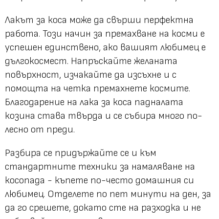
Лакът за коса може да свърши перфектна
работа. Този начин за премахване на косми е
успешен единствено, ако вашият любимец е
дългокосмест. Напръскайте желаната
повърхност, изчакайте да изсъхне и с
помощта на четка премахнете космите.
Благодарение на лака за коса падналата
козина става твърда и се събира много по-
лесно от преди.
Разбира се придържайте се и към
стандартните техники за намаляване на
косопада - къпете по-често домашния си
любимец. Отделете по пет минути на ден, за
да го срешете, докато сте на разходка и не