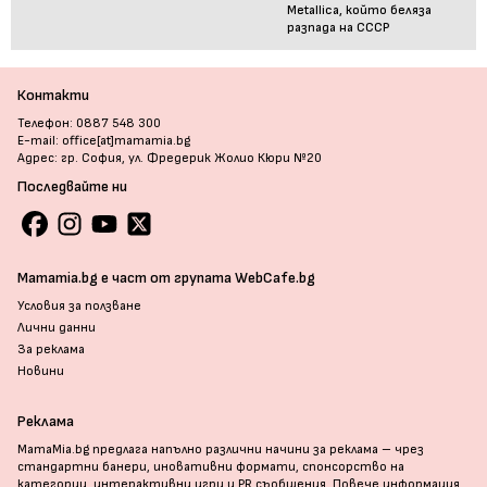
Metallica, който беляза
разпада на СССР
Контакти
Телефон: 0887 548 300
E-mail: office[at]mamamia.bg
Адрес: гр. София, ул. Фредерик Жолио Кюри №20
Последвайте ни
Mamamia.bg е част от групата WebCafe.bg
Условия за ползване
Лични данни
За реклама
Новини
Реклама
MamaMia.bg предлага напълно различни начини за реклама – чрез
стандартни банери, иновативни формати, спонсорство на
категории, интерактивни игри и PR съобщения. Повече информация