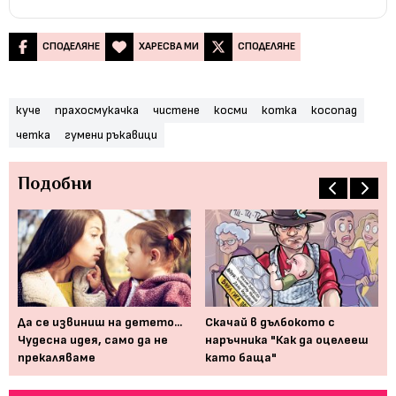
СПОДЕЛЯНЕ
ХАРЕСВА МИ
СПОДЕЛЯНЕ
куче
прахосмукачка
чистене
косми
котка
косопад
четка
гумени ръкавици
Подобни
Пр
но
Да се извиниш на детето...
Скачай в дълбокото с
Чудесна идея, само да не
наръчника "Как да оцелееш
прекаляваме
като баща"