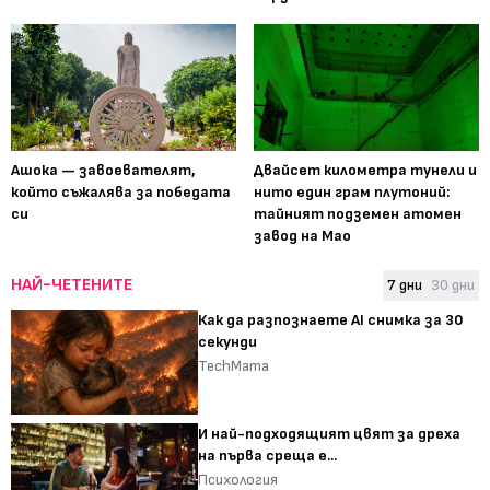
Ашока — завоевателят,
Двайсет километра тунели и
който съжалява за победата
нито един грам плутоний:
си
тайният подземен атомен
завод на Мао
НАЙ-ЧЕТЕНИТЕ
7 дни
30 дни
Как да разпознаете AI снимка за 30
секунди
TechMama
И най-подходящият цвят за дреха
на първа среща е...
Психология