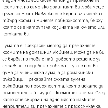
е един много ефикасен начин да премахнете
космите, но само ако доашният ви любимец е
дългокосмест. Навлажнете кърпа или четка с
твърд косъм и минете повърхността, върху
която се е натрупала козината на кучето или
котката ви.
Гумата е прекрасен метод да премахнете
космите на домашния любимец. Може да не ви
се вярва, но това е най-доброто решение за
справяне с подобни проблеми. Тук не става
дума за ученическа гума, а за домакински
ръкавици. Прекарайте сухата гумена
ръкавица по повърхността, която искате да
почистите и "о, чудо" - космите ги няма. След
като сте събрали на едно място малките
неприятели ги премахнете с прахосмукачка.