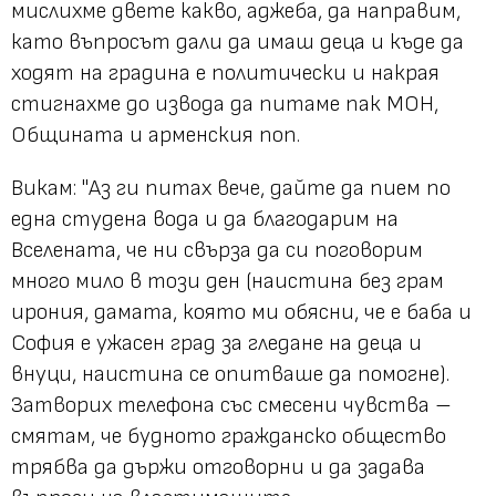
мислихме двете какво, аджеба, да направим,
като въпросът дали да имаш деца и къде да
ходят на градина е политически и накрая
стигнахме до извода да питаме пак МОН,
Общината и арменския поп.
Викам: "Аз ги питах вече, дайте да пием по
една студена вода и да благодарим на
Вселената, че ни свърза да си поговорим
много мило в този ден (наистина без грам
ирония, дамата, която ми обясни, че е баба и
София е ужасен град за гледане на деца и
внуци, наистина се опитваше да помогне).
Затворих телефона със смесени чувства –
смятам, че будното гражданско общество
трябва да държи отговорни и да задава