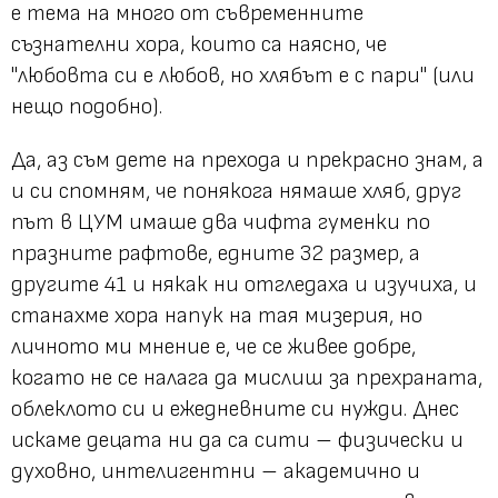
е тема на много от съвременните
съзнателни хора, които са наясно, че
"любовта си е любов, но хлябът е с пари" (или
нещо подобно).
Да, аз съм дете на прехода и прекрасно знам, а
и си спомням, че понякога нямаше хляб, друг
път в ЦУМ имаше два чифта гуменки по
празните рафтове, едните 32 размер, а
другите 41 и някак ни отгледаха и изучиха, и
станахме хора напук на тая мизерия, но
личното ми мнение е, че се живее добре,
когато не се налага да мислиш за прехраната,
облеклото си и ежедневните си нужди. Днес
искаме децата ни да са сити – физически и
духовно, интелигентни – академично и