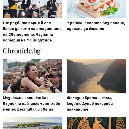
От разбито сърце в Лас
7 райски десерта без печене,
Вегас до химн на стадионите
идеални за жегите
на Световното: Чудната
история на Mr. Brightside
Музикални хроники: Как
Железни врата – там,
възникна най-големият хеви
където Дунав покорява
метъл фестивал в света
планините