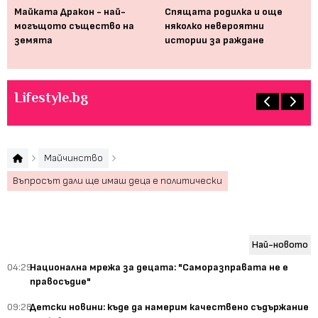
Майката Дракон - най-
Спящата родилка и още
Ка
 се
могъщото същество на
няколко невероятни
пр
земята
истории за раждане
оп
Lifestyle.bg
Майчинство
Въпросът дали ще имаш деца е политически
Най-новото
04:29
Национална мрежа за децата: "Саморазправата не е
правосъдие"
09:28
Детски новини: къде да намерим качествено съдържание