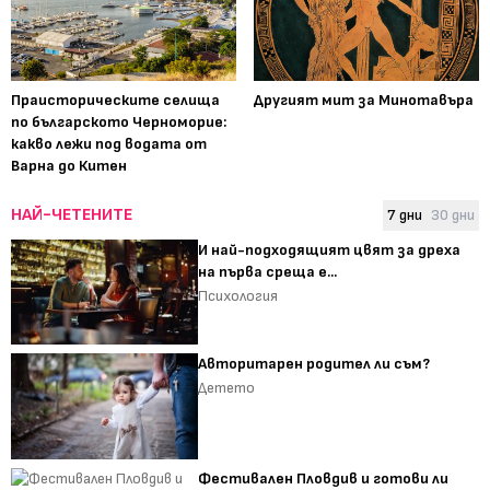
Праисторическите селища
Другият мит за Минотавъра
по българското Черноморие:
какво лежи под водата от
Варна до Китен
НАЙ-ЧЕТЕНИТЕ
7 дни
30 дни
И най-подходящият цвят за дреха
на първа среща е...
Психология
Авторитарен родител ли съм?
Детето
Фестивален Пловдив и готови ли