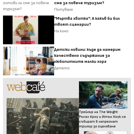
сме за повече туризъм?
Пътуване
"Мъртва хватка": А какъв би бил
твоят сценарии?
На кино
Детски новини: къде да намерим
качествено съдържание за
любопитните малки хора
Детето
Трейлър на The Weight:
Ръсел Кроу и Итън Хоук се
събират в напрегнат
трилър за оцеляване