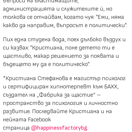
въпроси на властимащите,
администрацията и служителите ѝ, но
толкова се отчайвам, когато чуя: "Еми, няма
какво да направим, въпросът е политически".
Пих една студена вода, поех дълбоко въздух и
си казвах: "Кристиана, поне детето ти е
щастливо, макар решението за появата и
бъдещето му да е политическо".
*
Кристиана Стефанова е магистър психолог
и сертифициран хипнотерпевт към БАХХ,
създател на „Фабрика за щастие“ –
пространство за психология и личностно
развитие. Последвайте Кристиана и на
нейната Facebook
страница
@happinessfactorybg
.