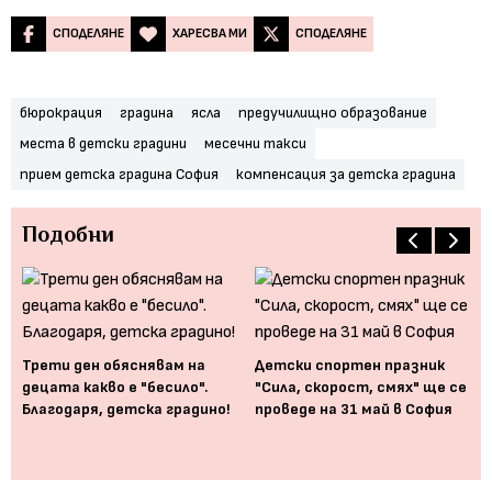
СПОДЕЛЯНЕ
ХАРЕСВА МИ
СПОДЕЛЯНЕ
бюрокрация
градина
ясла
предучилищно образование
места в детски градини
месечни такси
прием детска градина София
компенсация за детска градина
Подобни
Трети ден обяснявам на
Детски спортен празник
децата какво е "бесило".
"Сила, скорост, смях" ще се
ие,
Гр
Благодаря, детска градино!
проведе на 31 май в София
го
на