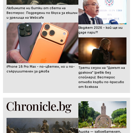
Любимите ни битки от света на
Вестерос: Подредени по вкуса за екшън
и зрелища на Webcafe
Бюджет 2026 - кой ще ни
даде пари?!
iPhone 18 Pro Max - по-цветен, но и по-
Трети сезон на “Домът на
съкрушителен за джоба
дракона” (ревю без
спойлери): Вестерос
отново кърви по-красиво
от всякога
Ашока — завоевателят,