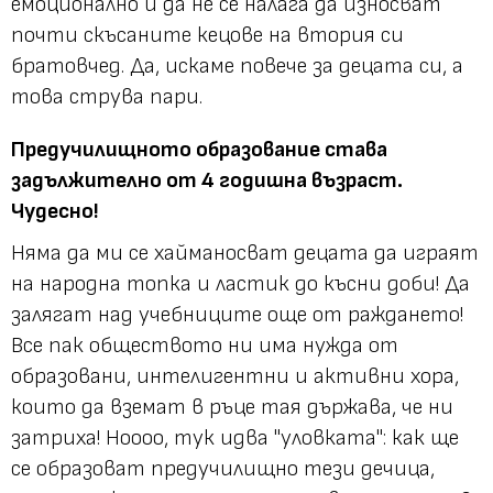
емоционално и да не се налага да износват
почти скъсаните кецове на втория си
братовчед. Да, искаме повече за децата си, а
това струва пари.
Предучилищното образование става
задължително от 4 годишна възраст.
Чудесно!
Няма да ми се хайманосват децата да играят
на народна топка и ластик до късни доби! Да
залягат над учебниците още от раждането!
Все пак обществото ни има нужда от
образовани, интелигентни и активни хора,
които да вземат в ръце тая държава, че ни
затриха! Ноооо, тук идва "уловката": как ще
се образоват предучилищно тези дечица,