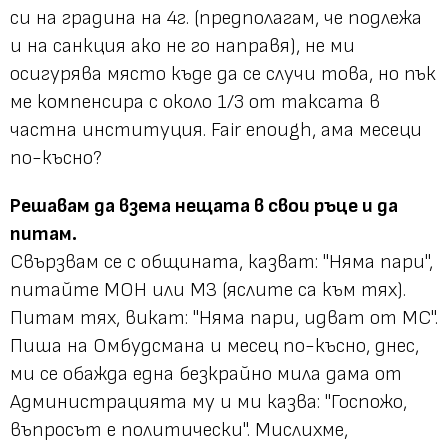
си на градина на 4г. (предполагам, че подлежа
и на санкция ако не го направя), не ми
осигурява място къде да се случи това, но пък
ме компенсира с около 1/3 от таксата в
частна институция. Fair enough, ама месеци
по-късно?
Решавам да взема нещата в свои ръце и да
питам.
Свързвам се с общината, казват: "Няма пари",
питайте МОН или МЗ (яслите са към тях).
Питам тях, викат: "Няма пари, идват от МС".
Пиша на Омбудсмана и месец по-късно, днес,
ми се обажда една безкрайно мила дама от
Администрацията му и ми казва: "Госпожо,
въпросът е политически". Мислихме,