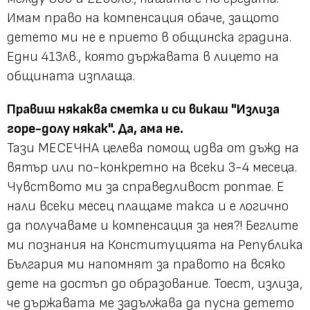
Имам право на компенсация обаче, защото
детето ми не е прието в общинска градина.
Едни 413лв., която държавата в лицето на
общината изплаща.
Правиш някаква сметка и си викаш "Излиза
горе-долу някак". Да, ама не.
Тази МЕСЕЧНА целева помощ идва от дъжд на
вятър или по-конкретно на всеки 3-4 месеца.
Чувството ми за справедливост роптае. Е
нали всеки месец плащаме такса и е логично
да получаваме и компенсация за нея?! Беглите
ми познания на Конституцията на Република
България ми напомнят за правото на всяко
дете на достъп до образование. Тоест, излиза,
че държавата ме задължава да пусна детето