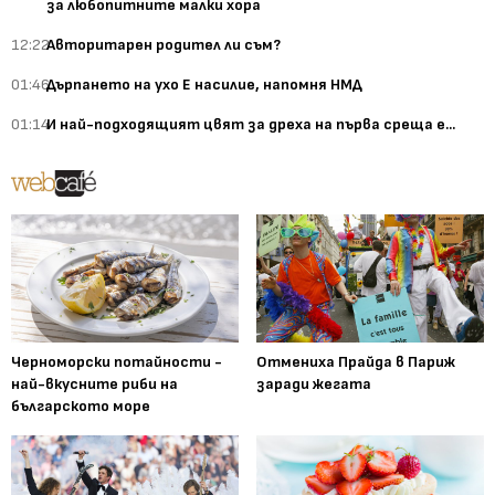
за любопитните малки хора
12:22
Авторитарен родител ли съм?
01:46
Дърпането на ухо Е насилие, напомня НМД
01:14
И най-подходящият цвят за дреха на първа среща е...
Черноморски потайности -
Отмениха Прайда в Париж
най-вкусните риби на
заради жегата
българското море