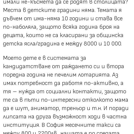
имали не-късмета да се родят в столицата?
Места в детските градини няма. Темата я
дъвчем от има-няма 10 години и става все
по-наболяла, защото всяка година броя на
децата, които не са класирани за общинска
детска ясла/градина е между 8000 и 10 000.
Моето дете е в системата за
кандидатстване от раждането си и втора
поредна година не печелим лотарията. Аз
имах потребност да работя по-активно, а
тя – нужда от социални контакти, защото
те са в пъти по-интересни отколкото мама
да е шут, аниматор, треньор и т.н. И поради
липсата на друга възможност ходи в частна
институция. В София месечните такси са
между 800 и 2200лв., нашата е по средата.