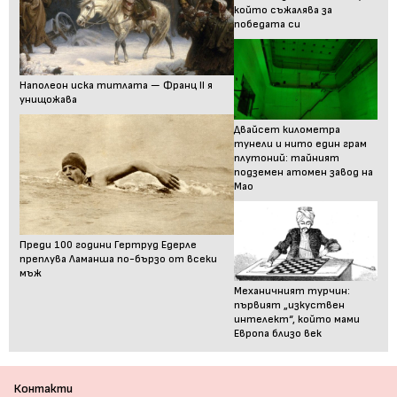
който съжалява за
победата си
Наполеон иска титлата — Франц II я
унищожава
Двайсет километра
тунели и нито един грам
плутоний: тайният
подземен атомен завод на
Мао
Преди 100 години Гертруд Едерле
преплува Ламанша по-бързо от всеки
мъж
Механичният турчин:
първият „изкуствен
интелект“, който мами
Европа близо век
Контакти