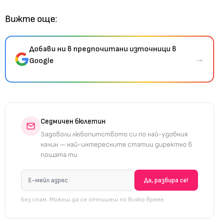
Вижте още:
Добави ни в предпочитани източници в
→
Google
Седмичен бюлетин
Задоволи любопитството си по най-удобния
начин — най-интересните статии директно в
пощата ти.
Без спам. Можеш да се отпишеш по всяко време.