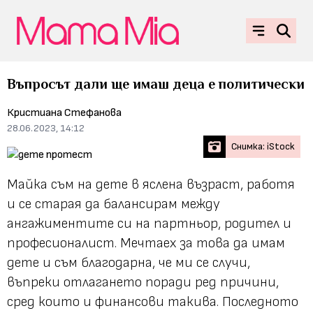
Въпросът дали ще имаш деца е политически
Кристиана Стефанова
28.06.2023, 14:12
Снимка: iStock
Майка съм на дете в яслена възраст, работя
и се старая да балансирам между
ангажиментите си на партньор, родител и
професионалист. Мечтаех за това да имам
дете и съм благодарна, че ми се случи,
въпреки отлагането поради ред причини,
сред които и финансови такива. Последното