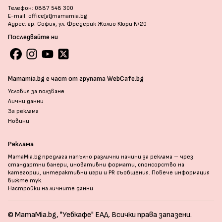
Телефон: 0887 548 300
E-mail: office[at]mamamia.bg
Адрес: гр. София, ул. Фредерик Жолио Кюри №20
Последвайте ни
Mamamia.bg е част от групата WebCafe.bg
Условия за ползване
Лични данни
За реклама
Новини
Реклама
MamaMia.bg предлага напълно различни начини за реклама – чрез
стандартни банери, иновативни формати, спонсорство на
категории, интерактивни игри и PR съобщения. Повече информация
вижте тук
.
Настройки на личните данни
© MamaMia.bg, "Уебкафе" ЕАД. Всички права запазени.