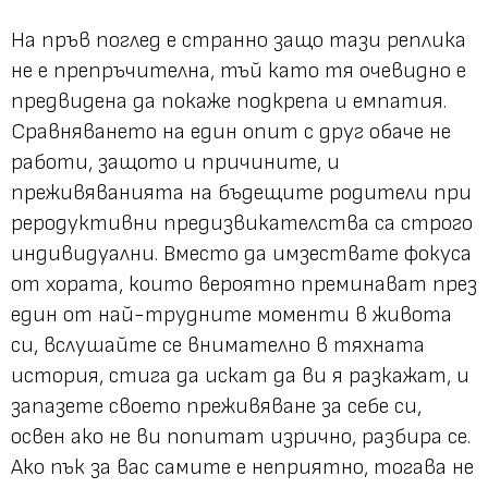
На пръв поглед е странно защо тази реплика
не е препръчителна, тъй като тя очевидно е
предвидена да покаже подкрепа и емпатия.
Сравняването на един опит с друг обаче не
работи, защото и причините, и
преживяванията на бъдещите родители при
реродуктивни предизвикателства са строго
индивидуални. Вместо да имзествате фокуса
от хората, които вероятно преминават през
един от най-трудните моменти в живота
си, вслушайте се внимателно в тяхната
история, стига да искат да ви я разкажат, и
запазете своето преживяване за себе си,
освен ако не ви попитат изрично, разбира се.
Ако пък за вас самите е неприятно, тогава не