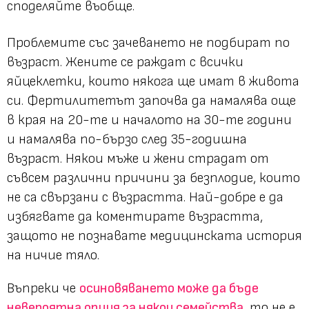
споделяйте въобще.
Проблемите със зачеването не подбират по
възраст. Жените се раждат с всички
яйцеклетки, които някога ще имат в живота
си. Фертилитетът започва да намалява още
в края на 20-те и началото на 30-те години
и намалява по-бързо след 35-годишна
възраст. Някои мъже и жени страдат от
съвсем различни причини за безплодие, които
не са свързани с възрастта. Най-добре е да
избягвате да коментирате възрастта,
защото не познавате медицинската история
на ничие тяло.
Въпреки че
осиновяването може да бъде
невероятна опция за някои семейства
, то не е