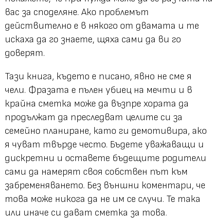
вас за споделяне. Ако проблемът
действително е в някого от двамата и те
искаха да го знаете, щяха сами да ви го
доверят.
Тази книга, където е писано, явно не сме я
чели. Фразата е пълен убиец на мечти и в
крайна сметка може да възпре хората да
продължат да преследват целите си за
семейно планиране, като ги демотивира, ако
я чуват твърде често. Бъдете уважаващи и
дискретни и оставете бъдещите родители
сами да намерят своя собствен път към
забременяването. Без външни коментари, че
това може никога да не им се случи. Те така
или иначе си дават сметка за това.