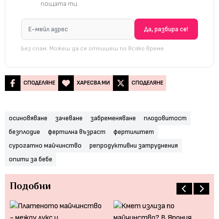
пощата ти.
Без спам. Можеш да се отпишеш по всяко време.
СПОДЕЛЯНЕ
ХАРЕСВА МИ
СПОДЕЛЯНЕ
осиновяване
зачеване
забременяване
плодовитост
безплодие
фертилна възраст
фертилитет
сурогатно майчинство
репродуктивни затруднения
опити за бебе
Подобни