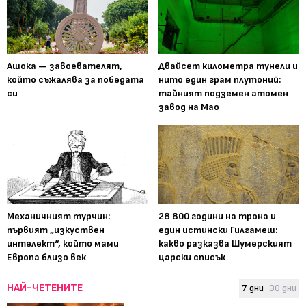
Ашока — завоевателят,
Двайсет километра тунели и
който съжалява за победата
нито един грам плутоний:
си
тайният подземен атомен
завод на Мао
Механичният турчин:
28 800 години на трона и
първият „изкуствен
един истински Гилгамеш:
интелект“, който мами
какво разказва Шумерският
Европа близо век
царски списък
НАЙ-ЧЕТЕНИТЕ
7 дни
30 дни