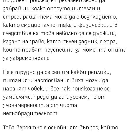
подобен проблем, е прекалено лесно да
забравиш колко опосутошителан и
стресираща тема може да е безплодието,
както емоционално, така и физически, и в
следствие на това неволно да се държиш,
казано направо, като пълен задник, с хора,
които правят неуспешни за момента опити
за забременяване.
Не е трудно да се сетим какви реплики,
питания и настоявания биха могли да
наранят човек, и все пак понякога не се
замисляме, преди да ги изречем, не от
злонамереност, а от чиста
несъобразителност:
Това вероятно е основният въпрос, който