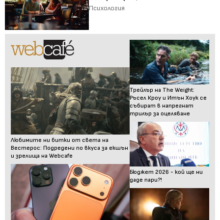
Психология
Трейлър на The Weight:
Ръсел Кроу и Итън Хоук се
събират в напрегнат
трилър за оцеляване
Любимите ни битки от света на
Вестерос: Подредени по вкуса за екшън
и зрелища на Webcafe
Бюджет 2026 - кой ще ни
даде пари?!