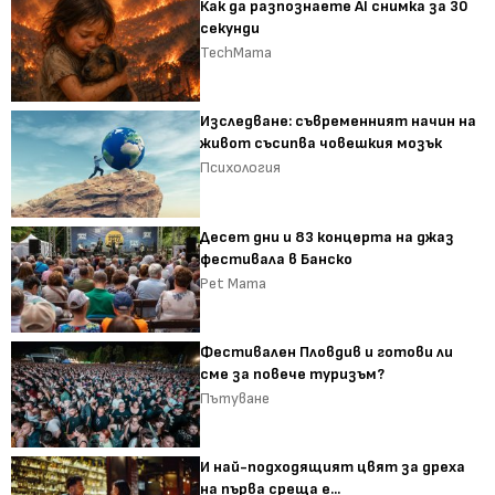
Как да разпознаете AI снимка за 30
секунди
TechMama
Изследване: съвременният начин на
живот съсипва човешкия мозък
Психология
Десет дни и 83 концерта на джаз
фестивала в Банско
Pet Mama
Фестивален Пловдив и готови ли
сме за повече туризъм?
Пътуване
И най-подходящият цвят за дреха
на първа среща е...