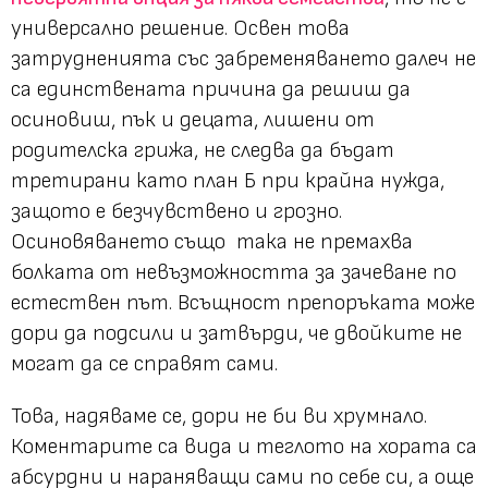
универсално решение. Освен това
затрудненията със забременяването далеч не
са единствената причина да решиш да
осиновиш, пък и децата, лишени от
родителска грижа, не следва да бъдат
третирани като план Б при крайна нужда,
защото е безчувствено и грозно.
Осиновяването също така не премахва
болката от невъзможността за зачеване по
естествен път. Всъщност препоръката може
дори да подсили и затвърди, че двойките не
могат да се справят сами.
Това, надяваме се, дори не би ви хрумнало.
Коментарите са вида и теглото на хората са
абсурдни и нараняващи сами по себе си, а още