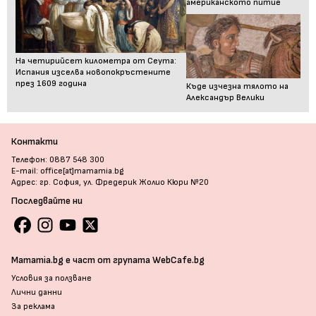
американското питие
На четирийсет километра от Сеута:
Испания изселва новопокръстените
през 1609 година
Къде изчезна тялото на
Александър Велики
Контакти
Телефон: 0887 548 300
E-mail: office[at]mamamia.bg
Адрес: гр. София, ул. Фредерик Жолио Кюри №20
Последвайте ни
Mamamia.bg е част от групата WebCafe.bg
Условия за ползване
Лични данни
За реклама