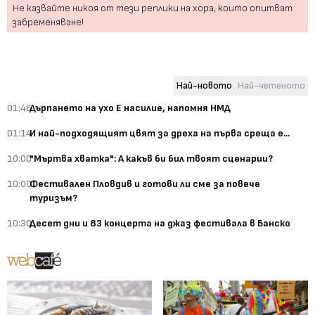
Не казвайте никоя от тези реплики на хора, които опитват
забременяване!
Най-новото
Най-четеното
01:46
Дърпането на ухо Е насилие, напомня НМД
01:14
И най-подходящият цвят за дреха на първа среща е...
10:00
"Мъртва хватка": А какъв би бил твоят сценарии?
10:00
Фестивален Пловдив и готови ли сме за повече
туризъм?
10:30
Десет дни и 83 концерта на джаз фестивала в Банско