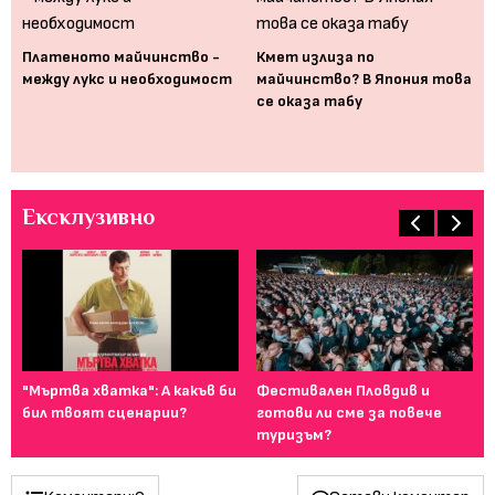
Платеното майчинство -
Кмет излиза по
между лукс и необходимост
майчинство? В Япония това
Дв
се оказа табу
ко
си
Ексклузивно
ие,
"Мъртва хватка": А какъв би
Фестивален Пловдив и
Ка
бил твоят сценарии?
готови ли сме за повече
сн
туризъм?