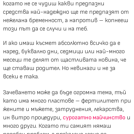
когато не се чудиш какви предпазни
средства най-надеждно ще те предпазят от
нежелана бременност, а напротив – копнееш
този път да се случи и на теб.
И ако имаш късмет абсолютно всичко да е
наред, буквално дни, седмици или най-много
месеци те делят от щастливата новина, че
ще ставаш родител. Но невинаги и не за
всеки е така.
Зачеването може да бъде огромна тема, тъй
като има много пластове – фертилитет при
жените и мъжете, затруднения, лекарства,
ин витро процедури,
сурогатно майчинство
и
много други. Когато ти самият нямаш