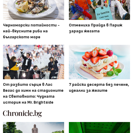
Черноморски потайности -
Отмениха Прайда в Париж
най-вкусните риби на
заради жегата
българското море
От разбито сърце в Лас
7 райски десерта без печене,
Вегас до химн на стадионите
идеални за жегите
на Световното: Чудната
история на Mr. Brightside