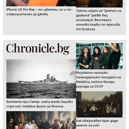
iPhone 18 Pro Max - по-цветен, но и по-
Трети сезон на “Домът на
съкрушителен за джоба
дракона” (ревю без
спойлери): Вестерос
отново кърви по-красиво
от всякога
Музикални хроники:
Легендарният концерт на
Metallica, който беляза
разпада на СССР
Битката при Самар: шепа малки кораби
спря най-тежкия флот на Япония
Как обезглавен крал даде
името на най-