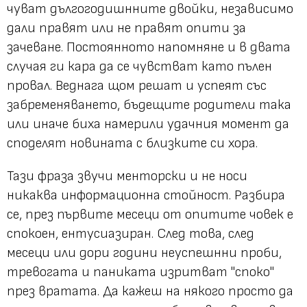
чуват дългогодишнните двойки, независимо
дали правят или не правят опити за
зачеване. Постоянното напомняне и в двата
случая ги кара да се чувстват като пълен
провал. Веднага щом решат и успеят със
забременяването, бъдещите родители така
или иначе биха намерили удачния момент да
споделят новината с близките си хора.
Тази фраза звучи менторски и не носи
никаква информационна стойност. Разбира
се, през първите месеци от опитите човек е
спокоен, ентусиазиран. След това, след
месеци или дори години неуспешнни проби,
тревогата и паниката изритват
"споко"
през вратата. Да кажеш на някого просто да