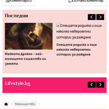
Коментари:
0
Остави коментар
Последни
Спящата родилка и още
 се
няколко невероятни
Майката Дракон - най-
Ка
истории за раждане
могъщото същество на
пр
земята
оп
Lifestyle.bg
Майчинство