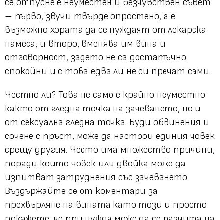
се отпусне е неуместен и безчувствен съвет
– първо, звучи твърде опростено, а е
възможно хората да се нуждаят от лекарска
намеса, и второ, вменява им вина и
отговорност, задето не са достатъчно
спокойни и с това едва ли не си пречат сами.
Честно ли? Това не само е крайно неуместно
както от гледна точка на зачеването, но и
от сексуална гледна точка. Буди обвинения и
сочене с пръст, може да настрои единия човек
срещу другия. Често има множество причини,
поради които човек или двойка може да
изпитват затруднения със зачеването.
Въздържайте се от коментари за
прехвърляне на вината като този и просто
покажете, че при нужда може да се разчита на