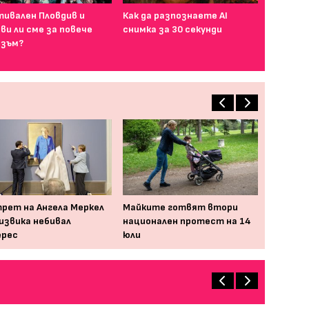
ивален Пловдив и
Как да разпознаете AI
ви ли сме за повече
снимка за 30 секунди
зъм?
рет на Ангела Меркел
Майките готвят втори
извика небивал
национален протест на 14
ерес
юли