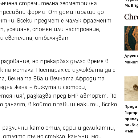
ънчена стремителна геометрична
Mr. Bri
спресивни форми. От доминиращи до
антни. Всеки предмет е малък фрагмент
т, усещане, спомен или настроение,
 и светлина, отбелязват
Други
разование, но прекарвах дълго време в
Минот
к на метала. Постарах се изложбата да е
та, вечната Ева и вечната Афродита.
една жена - бижута и фотоси,
тояния.", разказва пред БНР авторът. По
о занаят, в който правиш накити, всяко
Преди
Гертр
препл
по-бъ
 различни като стил, едри и деликатни,
мъж
, отлято ръчно стъкло, камъни, мои