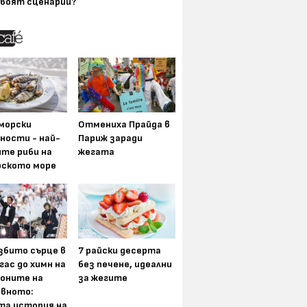
воят сценарии?
морски
Отмениха Прайда в
ности - най-
Париж заради
ите риби на
жегата
рското море
збито сърце в
7 райски десерта
гас до химн на
без печене, идеални
оните на
за жегите
вното:
та история на