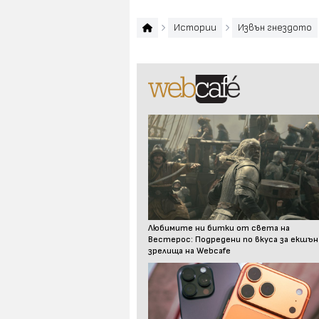
Истории
Извън гнездото
Любимите ни битки от света на
Вестерос: Подредени по вкуса за екшън
зрелища на Webcafe