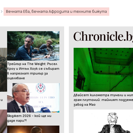
Вечната Ева, вечната Афродита и техните бижута
Трейлър на The Weight: Ръсел
Кроу и Итън Хоук се събират
в напрегнат трилър за
оцеляване
Двайсет километра тунели и ни
 и
грам плутоний: тайният подзем
завод на Мао
Бюджет 2026 - кой ще ни
даде пари?!