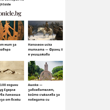
ghtside
ят мит за
Наполеон иска
авъра
титлата — Франц II
я унищожава
 100 години
Ашока —
уд Едерле
завоевателят,
ува Ламанша
който съжалява за
рзо от всеки
победата си