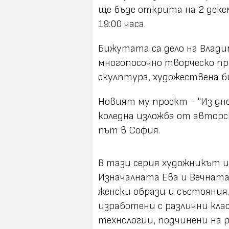
ще бъде открита на 2 декем
19:00 часа.
Бижутата са дело на Влади
многопосочно творческо п
скулптура, художествена б
Новият му проект - "Из дне
коледна изложба от автор
път в София.
В тази серия художникът 
Изначалната Ева и Вечната
женски образи и състояни
изработени с различни кла
технологии, подчинени на 