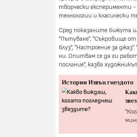
творчески експерименти - 
технологии и класически те
Сред показаните бижута щ
"Пътуване", "Съкровище от
блуз", "Настроение за джаз
ни. Опитвам се да ги работ
послание", казва художникъ
Истории
Извън гнездото
Как
зве
"Ко
мин