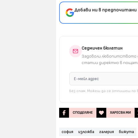
Добави ни в предпочитани 
Седмичен бюлетин
Задоволи любопитството с
статии директно в пощата
Без спам. Можеш да се отпишеш по в
СПОДЕЛЯНЕ
ХАРЕСВА МИ
софия
изложба
галерия
бижута