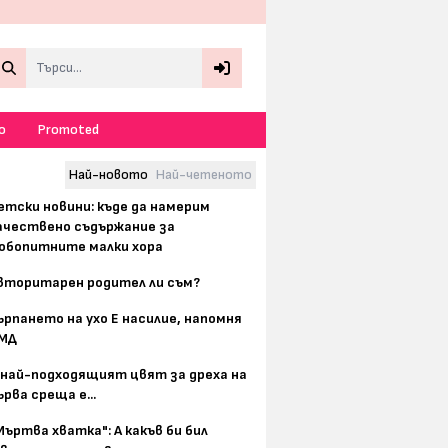
Search
о
Promoted
Най-новото
Най-четеното
етски новини: къде да намерим
ачествено съдържание за
юбопитните малки хора
вторитарен родител ли съм?
ърпането на ухо Е насилие, напомня
МД
 най-подходящият цвят за дреха на
ърва среща е...
Мъртва хватка": А какъв би бил