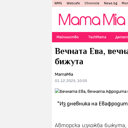
WMG
Webcafe
Chronicle
News.bg
Mon
Майчинство
TechMama
Детет
Вечната Ева, вечн
бижута
MamaMia
01.12.2025, 10:05
"Из дневника на Евафродит
Авторска изложба бижута, 