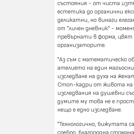
състояния - от чиста изт
естетика до органични ек
деликатни, но винаги елег
от "личен дневник" - момен
превърнати в форма, цвят
организаторите.
"Аз съм с математическо об
ателието на един магьосни
изследване на духа на жена
Стоп-кадри от живота на 
изследвания на душевни със
думите му това не е прост
нещо е едно изследване.
"Технологично, бижутата са
сребро, благородна стомана