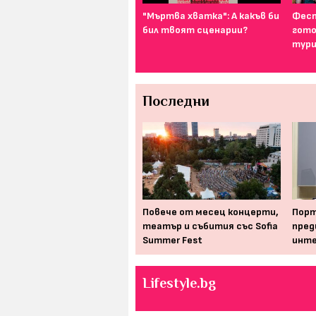
И най-подходящият цвят
"Мъртва хватка": А какъв би
Фест
за дреха на първа среща е...
бил твоят сценарии?
гото
тури
Последни
Свобода, устрем и лекота -
Повече от месец концерти,
Порт
това е карането на
театър и събития със Sofia
пред
велоспиед, дори в града
Summer Fest
инт
Lifestyle.bg