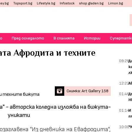
ey.bg
Topsport.bg
Lifestyle.bg
Infostock
shop.gladen.bg
Limon.bg
о
Пред огледалото
В спалнята
Истории
Супертатк
ата Афродита и техните
09:28
Д
к
л
12:22
А
Снимка: Art Gallery 158
01:46
Д
Н
а" - авторска коледна изложба на бижута-
01:14
И
уникати
п
10:00
"
озаглавена "Из дневника на Евафродита",