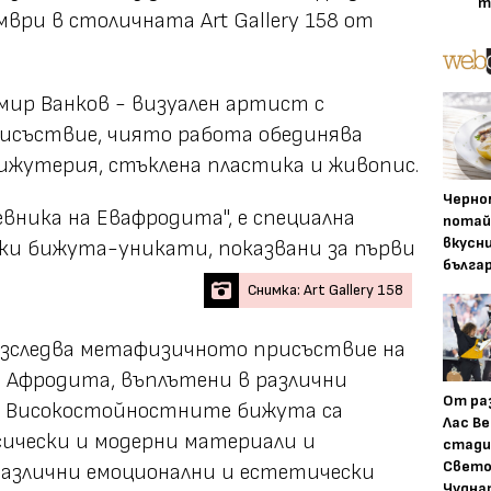
т
ври в столичната Art Gallery 158 от
мир Ванков - визуален артист с
рисъствие, чиято работа обединява
ижутерия, стъклена пластика и живопис.
Черно
вника на Евафродита", е специална
потай
вкусн
ски бижута-уникати, показвани за първи
бълга
Снимка: Art Gallery 158
изследва метафизичното присъствие на
 Афродита, въплътени в различни
От ра
я. Високостойностните бижута са
Лас Ве
сически и модерни материали и
стади
Свето
различни емоционални и естетически
Чудна