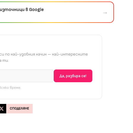
източници в Google
→
и по най-удобния начин — най-интересните
 ти.
сяко време.
СПОДЕЛЯНЕ