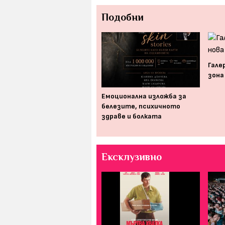
Подобни
Гале
зона
Тина Златина с нова
изложба, вдъхновена от
Емоционална изложба за
Васка Емануилова
белезите, психичното
здраве и болката
Ексклузивно