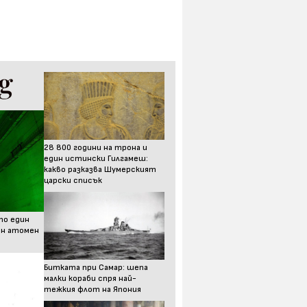
28 800 години на трона и
един истински Гилгамеш:
какво разказва Шумерският
царски списък
то един
ен атомен
Битката при Самар: шепа
малки кораби спря най-
тежкия флот на Япония