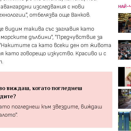
авангардни изследвания с нови
НАЙ-
хнологии.", отбелязва още Ванков.
е видим такива със заглавия като
 морските дълбини", "Предчувствие за
". "Накитите са като всеки ден от живота
я като говорещо изкуство. Красиво и с
т.
во виждаш, когато погледнеш
здите?
гато погледнеш към звездите, виждаш
алото".