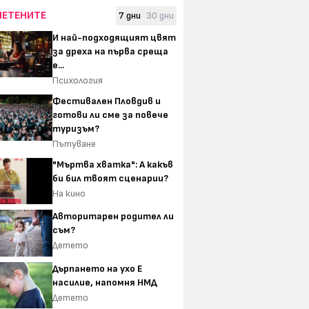
ЧЕТЕНИТЕ
7 дни
30 дни
И най-подходящият цвят
за дреха на първа среща
е...
Психология
Фестивален Пловдив и
готови ли сме за повече
туризъм?
Пътуване
"Мъртва хватка": А какъв
би бил твоят сценарии?
На кино
Авторитарен родител ли
съм?
Детето
Дърпането на ухо Е
насилие, напомня НМД
Детето