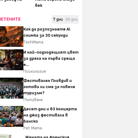
век
ЧЕТЕНИТЕ
7 дни
30 дни
Как да разпознаете AI
снимка за 30 секунди
TechMama
И най-подходящият цвят
за дреха на първа среща
е...
Психология
Фестивален Пловдив и
готови ли сме за повече
туризъм?
Пътуване
Десет дни и 83 концерта
на джаз фестивала в
Банско
Pet Mama
„Жената на френския