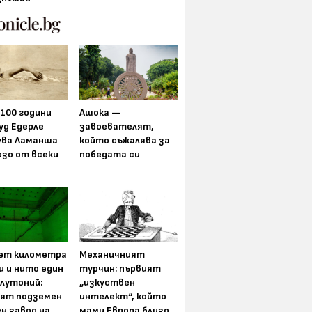
 100 години
Ашока —
уд Едерле
завоевателят,
ува Ламанша
който съжалява за
рзо от всеки
победата си
ет километра
Механичният
и и нито един
турчин: първият
плутоний:
„изкуствен
ят подземен
интелект“, който
н завод на
мами Европа близо