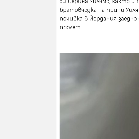
си Серина Уилямс, както и
братовчедка на принц Уиля
почивка в Йордания заедно
пролет.