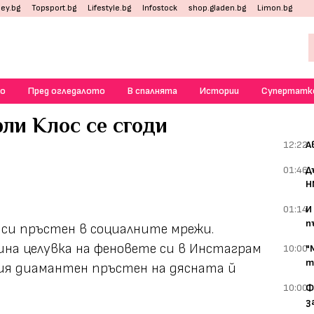
ey.bg
Topsport.bg
Lifestyle.bg
Infostock
shop.gladen.bg
Limon.bg
о
Пред огледалото
В спалнята
Истории
Супертатк
ли Клос се сгоди
12:22
А
01:46
Д
Н
01:14
И
п
 си пръстен в социалните мрежи.
на целувка на феновете си в Инстаграм
10:00
"
т
ния диамантен пръстен на дясната й
10:00
Ф
з