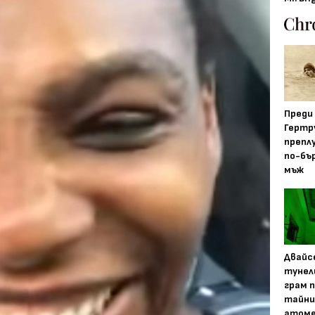
Преди
Гертр
препл
по-бъ
мъж
Двайс
тунел
грам 
тайни
атоме