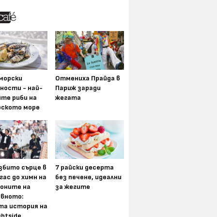
морски
Отмениха Прайда в
ности - най-
Париж заради
ите риби на
жегата
рското море
збито сърце в
7 райски десерта
гас до химн на
без печене, идеални
оните на
за жегите
вното:
та история на
ghtside