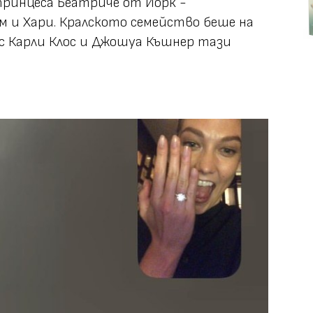
 принцеса Беатриче от Йорк -
м и Хари. Кралското семейство беше на
 с Карли Клос и Джошуа Къшнер тази