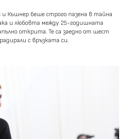
с и Къшнер беше строго пазена в тайна
така и любовта между 25-годишната
апълно открита. Те са заедно от шест
арадирали с връзката си.