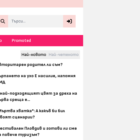
Search
о
Promoted
Най-новото
Най-четеното
вторитарен родител ли съм?
ърпането на ухо Е насилие, напомня
МД
 най-подходящият цвят за дреха на
ърва среща е...
Мъртва хватка": А какъв би бил
воят сценарии?
естивален Пловдив и готови ли сме
а повече туризъм?