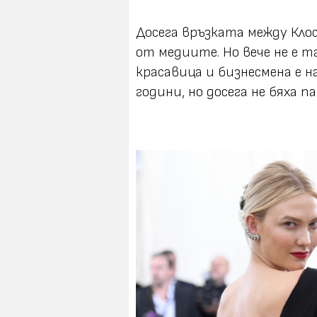
Досега връзката между Кло
от медиите. Но вече не е 
красавица и бизнесмена е н
години, но досега не бяха п