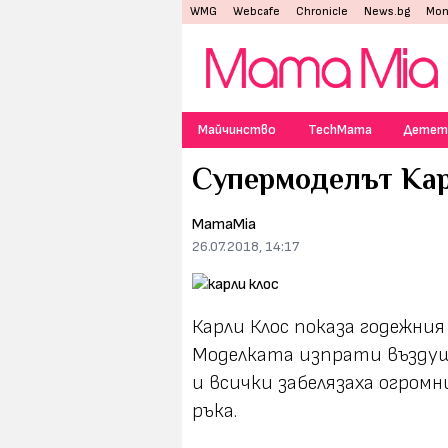
WMG
Webcafe
Chronicle
News.bg
Mon
Майчинство
TechMama
Детет
Супермоделът Кар
MamaMia
26.07.2018, 14:17
Карли Клос показа годежния
Моделката изпрати въздуш
и всички забелязаха огром
ръка.