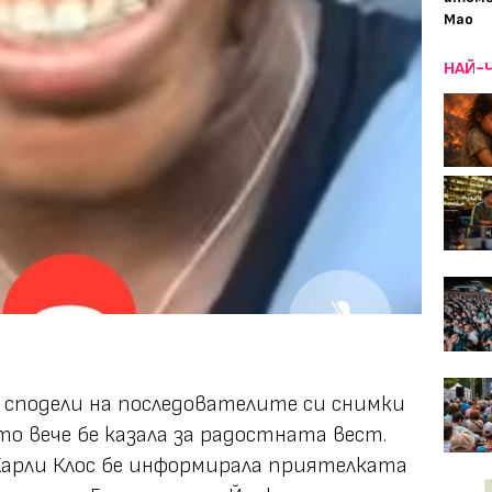
Мао
НАЙ-
 сподели на последователите си снимки
то вече бе казала за радостната вест.
Карли Клос бе информирала приятелката