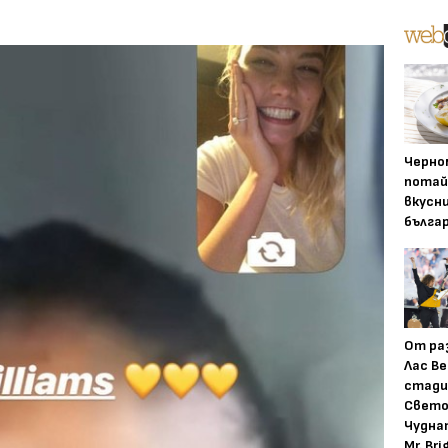
Черно
потай
вкусн
бълга
От ра
Лас Ве
стади
Свето
Чудна
Mr. Bri