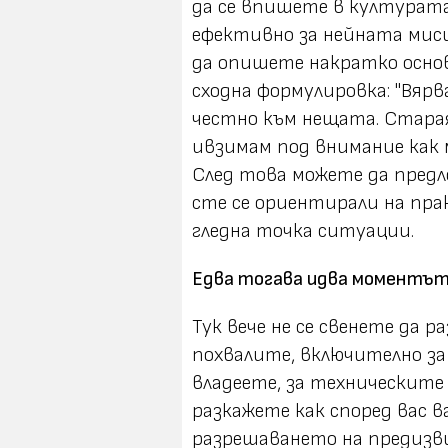
да се впишете в културата
ефективно за нейната миси
да опишете накратко осно
сходна формулировка: "Вяр
честно към нещата. Старая
ивзимам под внимание как 
След това можете да предл
сте се ориентирали на пр
гледна точка ситуации.
Едва тогава идва моментът
Тук вече не се свенете да 
похвалите, включително за
владеете, за техническите 
разкажете как според вас
разрешаването на предиз