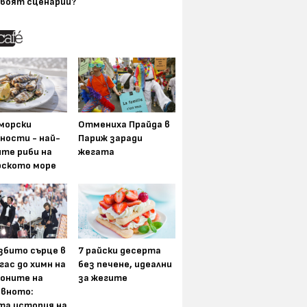
воят сценарии?
морски
Отмениха Прайда в
ности - най-
Париж заради
ите риби на
жегата
рското море
збито сърце в
7 райски десерта
гас до химн на
без печене, идеални
оните на
за жегите
вното:
та история на