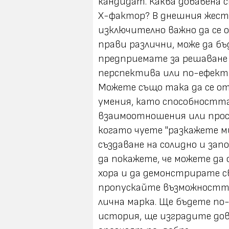
кандидат. Каква добавена 
Х-фактор? В днешния жесто
изключително важно да се 
прави различни, може да б
предприемате за решаване 
перспектива или по-ефекти
Можете също така да се от
умения, като способностт
взаимоотношения или прост
когато чуете "разкажете ми 
създаване на солидно и зап
да покажете, че можете да 
хора и да демонстрирате с
пропускайте възможността
лична марка. Ще бъдете по
история, ще изградите дов