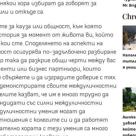
някои хора избират да говорят за
Mr. Bri
или и откъде са.
ите за кауза или общност, към която
история за момент от живота ви, който
 кои сте. Споделянето на аспекти на
ост осигурява по-задълбочено разбиране
Напол
о така да разкрие общи черти между вас
титла
я уни
енти или бизнес партньори, които
 свържете и да изградите доверие с тях.
да демонстрирате своите междуличностни
лите казват, че им е много трудно да
ндидати със силни междуличностни
ждуличностни умения могат да
Ашока
тношения с колегите си и да работят
завое
вателно хората с тези умения са много
който
побед