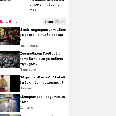
атомен завод на
Мао
ЧЕТЕНИТЕ
7 дни
30 дни
И най-подходящият цвят
за дреха на първа среща
е...
Психология
Фестивален Пловдив и
готови ли сме за повече
туризъм?
Пътуване
"Мъртва хватка": А какъв
би бил твоят сценарии?
На кино
Авторитарен родител ли
съм?
Детето