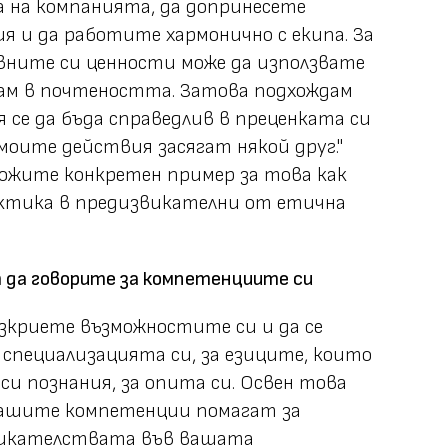
 на компанията, да допринесете
я и да работите хармонично с екипа. За
вните си ценности може да използвате
вам в почтеността. Затова подхождам
 се да бъда справедлив в преценката си
моите действия засягат някой друг."
ожите конкретен пример за това как
актика в предизвикателни от етична
 да говорите за компетенциите си
разкриете възможностите си и да се
 специализацията си, за езиците, които
си познания, за опита си. Освен това
 вашите компетенции помагат за
викателствата във вашата