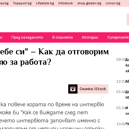
ey.bg
Topsport.bg
Lifestyle.bg
Infostock
shop.gladen.bg
Limon.bg
о
Пред огледалото
В спалнята
Истории
Супертатк
себе си" – Как да отговорим
ю за работа?
09:28
Д
к
л
12:22
А
Снимка: iStock
01:46
Д
Н
ска повече хората по време на интервю
01:14
И
 може би "Как се виждате след пет
п
вечето интервюта започват именно с
10:00
"
 алгоритъм от четири успешни стъпки