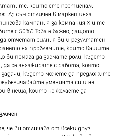
ултатите, които сте постигнали.
: "Аз съм отличен в маркетинга.
ингова кампания за компания Х и те
ите с 50%". Това е важно, защото
 да отчетат силния ви и резултатен
ирането на проблемите, които вашите
 ви помага да заемате роли, където
 да се ангажирате с работа, която
 задачи, където можете да предложите
реувеличавайте уменията си и не
ри в неща, които не желаете да
зличен
е, че ви отличава от всеки друг