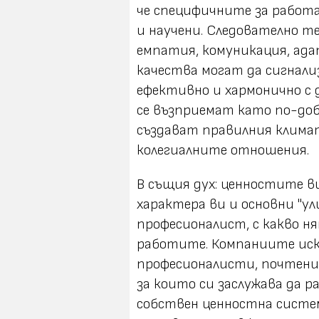
че специфичните за работ
и научени. Следователно т
емпатия, комуникация, ада
качества могат да сигнал
ефективно и хармонично с 
се възприемат като по-добр
създават правилния клима
колегиалните отношения.
В същия дух: ценностите в
характера ви и основни "у
професионалист, с какво ня
работите. Компаниите ис
професионалисти, почтени 
за които си заслужава да 
собствен ценностна систем