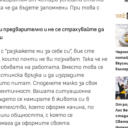
т
а че да бъдете запомнени. При това с
 предварително и не се страхувайте да
и
с "разкажете ми за себе си", вие сте
Черно
потай
, които почти не ви познават. Така че не
вкусн
 обхвата на работата. Вместо това се
бълга
стинска връзка и да изградите
ито питат. Споделете малко за своя
дентичност. Вашата ситуационна
ъдето се намирате в живота си в
От ра
ятелство, което оформя начина, по
Лас Ве
 или общността, с която се
стади
Свето
мага да оформите своята
Чудна