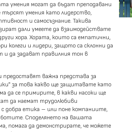
ата умения могат да бъдат преподавани
е търсят умения като лидерство,
птивност и самосъзнание. Такива
изират дали умеете да взаимодействате
други хора. Хората, които са емпатични,
и колеги и лидери, защото са склонни да
т и да задават правилния тон в
и предоставят важна представа за
лики" за това какво ще защитавате като
ма да се примирите, в какви насоки ще
кат да наемат трудолюбиви
с добра етика – или поне компаниите,
работите. Споделянето на вашата
а, помага да демонстрирате, че можете