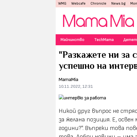
WMG
Webcafe
Chronicle
News.bg
Mon
Майчинство
TechMama
Детет
"Разкажете ни за 
успешно на интерв
MamaMia
10.11.2022, 12:31
Никой друг въпрос не стря
за желана позиция. Е, освен
години?". Въпреки това по
това. Добри новини – има