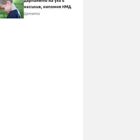
Дърпането на ухо Е
насилие, напомня НМД
Детето