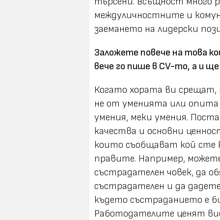
търсени. Всъщност много 
междуличностните и комун
заемането на лидерски поз
Заложете повече на това ко
вече го пише в CV-то, а и щ
Когато хората ви срещат, 
не от уменията или опита 
умения, меки умения. Пост
качества и основни ценнос
които съобщават кой сте к
правите. Например, можете
състрадателен човек, да о
състрадателен и да дадет
където състраданието е би
Работодателите ценят вис