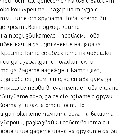
стойност ще донесете? Какъв е вашият
ко конкурентен пазар на труда е
отличите от групата. Това, което ви
ъде креативен подход, който
на предизвикателен проблем, нова
вен начин за изпълнение на задача.
кроите, като се облегнете на човешки
а си да изграждате положителни
о да бъдете надеждни. Като цяло,
за себе си", помнете, че става дума за
омнящо се първо впечатление. Това е шанс
общувате ясно, да се свързвате с други
воята уникална стойност. Не
 да покажете пълната сила на вашата
-уверени, разказвайки собствената си
ерие и ще дадете шанс на другите да ви