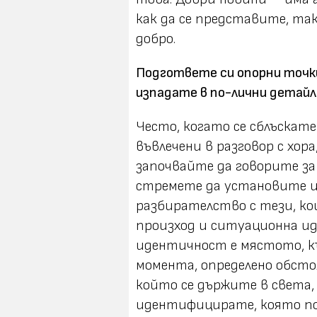
как да се представите, так
добро.
Подгответе си опорни точки
изпадате в по-лични детайл
Често, когато се сблъскате 
въвлечени в разговор с хора
започвайте да говорите за
стремете да установите и
разбирателство с тези, ко
произход и ситуационна и
идентичност е мястото, к
момента, определено обсто
който се държите в света,
идентифицирате, която по