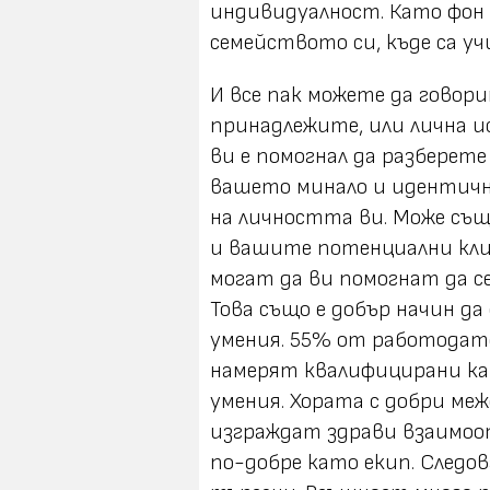
индивидуалност. Като фон 
семейството си, къде са уч
И все пак можете да говор
принадлежите, или лична 
ви е помогнал да разберете
вашето минало и идентичн
на личността ви. Може същ
и вашите потенциални кли
могат да ви помогнат да се
Това също е добър начин 
умения. 55% от работодате
намерят квалифицирани ка
умения. Хората с добри ме
изграждат здрави взаимоо
по-добре като екип. Следо