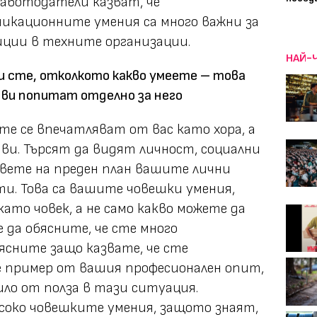
работодатели казват, че
икационните умения са много важни за
иции в техните организации.
НАЙ-
и сте, отколкото какво умеете – това
е ви попитат отделно за него
те се впечатляват от вас като хора, а
ви. Търсят да видят личност, социални
авете на преден план вашите лични
ти. Това са вашите човешки умения,
ато човек, а не само какво можете да
 да обясните, че сте много
бясните защо казвате, че сте
е пример от вашия професионален опит,
ло от полза в тази ситуация.
око човешките умения, защото знаят,