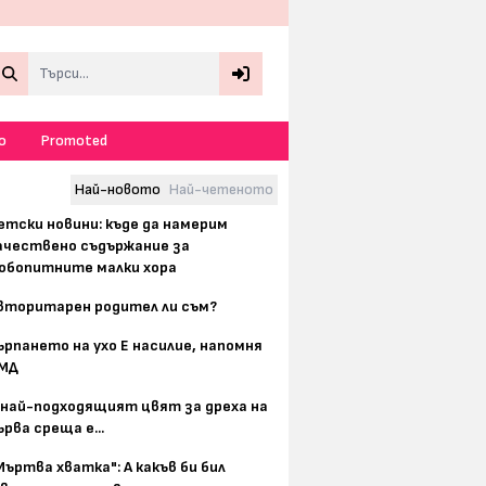
Search
о
Promoted
Най-новото
Най-четеното
етски новини: къде да намерим
ачествено съдържание за
юбопитните малки хора
вторитарен родител ли съм?
ърпането на ухо Е насилие, напомня
МД
 най-подходящият цвят за дреха на
ърва среща е...
Мъртва хватка": А какъв би бил