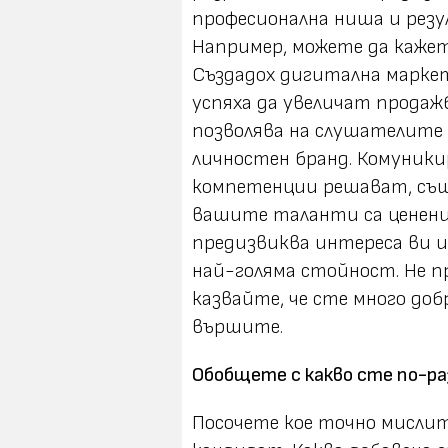
професионална ниша и рез
Например, можете да кажете
Създадох дигитална маркет
успяха да увеличат продажб
позволява на слушателите
личностен бранд. Комуник
компетенции решават, също
вашите таланти са ценени,
предизвиква интереса ви и
най-голяма стойност. Не п
казвайте, че сте много доб
вършите.
Обобщете с какво сте по-ра
Посочете кое точно мислит