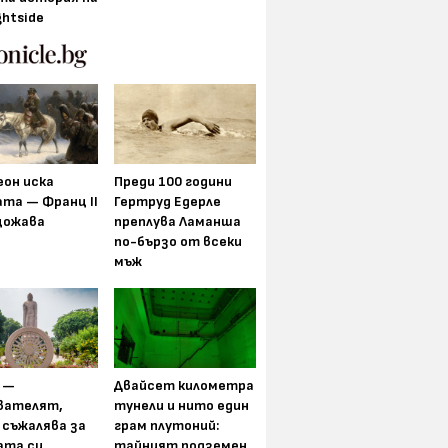
ghtside
еон иска
Преди 100 години
та — Франц II
Гертруд Едерле
щожава
преплува Ламанша
по-бързо от всеки
мъж
 —
Двайсет километра
вателят,
тунели и нито един
 съжалява за
грам плутоний:
ата си
тайният подземен