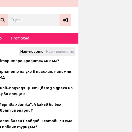
Search
о
Promoted
Най-новото
Най-четеното
вторитарен родител ли съм?
ърпането на ухо Е насилие, напомня
МД
 най-подходящият цвят за дреха на
ърва среща е...
Мъртва хватка": А какъв би бил
воят сценарии?
естивален Пловдив и готови ли сме
а повече туризъм?