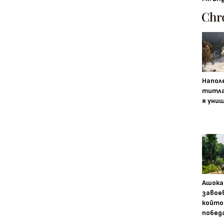
Напол
титла
я уни
Ашока
завое
който
побед