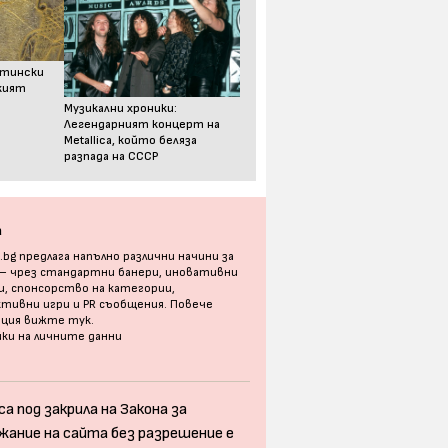
стински
ският
Музикални хроники:
Легендарният концерт на
Metallica, който беляза
разпада на СССР
а
bg предлага напълно различни начини за
 – чрез стандартни банери, иновативни
, спонсорство на категории,
тивни игри и PR съобщения. Повече
ация
вижте тук
.
ки на личните данни
а под закрила на Закона за
жание на сайта без разрешение е