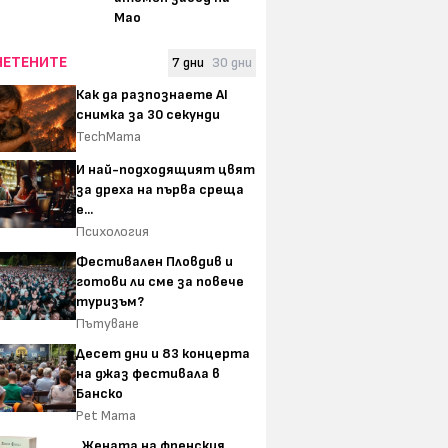
Мао
ЧЕТЕНИТЕ
7 дни
30 дни
Как да разпознаете AI
снимка за 30 секунди
TechMama
И най-подходящият цвят
за дреха на първа среща
е...
Психология
Фестивален Пловдив и
готови ли сме за повече
туризъм?
Пътуване
Десет дни и 83 концерта
на джаз фестивала в
Банско
Pet Mama
„Жената на френския