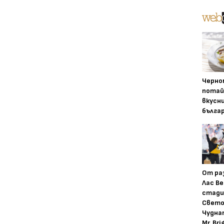
Черно
потай
вкусн
бълга
От ра
Лас Ве
стади
Свето
Чудна
Mr. Bri