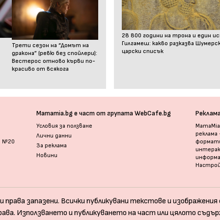
28 800 години на трона и един и
Гилгамеш: какво разказва Шумер
Трети сезон на “Домът на
царски списък
дракона” (ревю без спойлери):
Вестерос отново кърви по-
красиво от всякога
Mamamia.bg е част от групата WebCafe.bg
Реклам
Условия за ползване
MamaMia.
реклама
Лични данни
и №20
формати
За реклама
интерак
Новини
информ
Настрой
и права запазени. Всички публикувани текстове и изображения с
рава. Използването и публикуването на част или цялото съдър