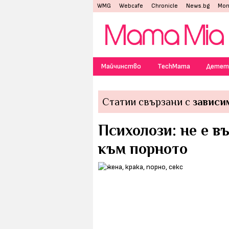
WMG
Webcafe
Chronicle
News.bg
Mon
Майчинство
TechMama
Детет
Статии свързани с
зависи
Психолози: не е в
към порното