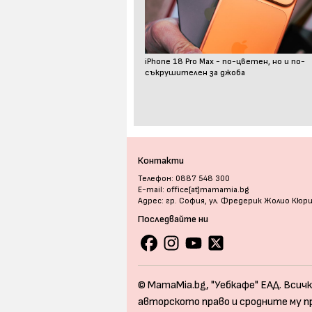
iPhone 18 Pro Max - по-цветен, но и по-
съкрушителен за джоба
Контакти
Телефон: 0887 548 300
E-mail: office[at]mamamia.bg
Адрес: гр. София, ул. Фредерик Жолио Кюр
Последвайте ни
© MamaMia.bg, "Уебкафе" ЕАД. Всичк
авторското право и сродните му п