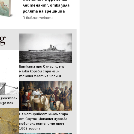
лейтенант“, отказала
ролята на грешница
В библиотеката
Битката при Самар: шепа
малки кораби спря най-
тежкия флот на Япония
изкуствен
изо век
На четирийсет километра
от Сеута: Испания изселва
новопокръстените през
1609 година