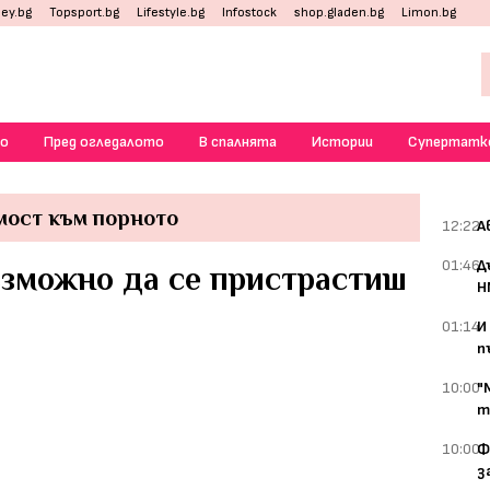
ey.bg
Topsport.bg
Lifestyle.bg
Infostock
shop.gladen.bg
Limon.bg
о
Пред огледалото
В спалнята
Истории
Супертатк
мост към порното
12:22
А
01:46
Д
ъзможно да се пристрастиш
Н
01:14
И
п
10:00
"
т
10:00
Ф
з