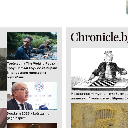
Трейлър на The Weight: Ръсел
Кроу и Итън Хоук се събират
в напрегнат трилър за
оцеляване
Механичният турчин: първият „
 и
интелект“, който мами Европа бл
Бюджет 2026 - кой ще ни
даде пари?!