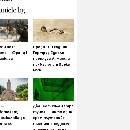
еон иска
Преди 100 години
та — Франц II
Гертруд Едерле
щожава
преплува Ламанша
по-бързо от всеки
мъж
 —
Двайсет километра
вателят,
тунели и нито един
 съжалява за
грам плутоний:
ата си
тайният подземен
атомен завод на