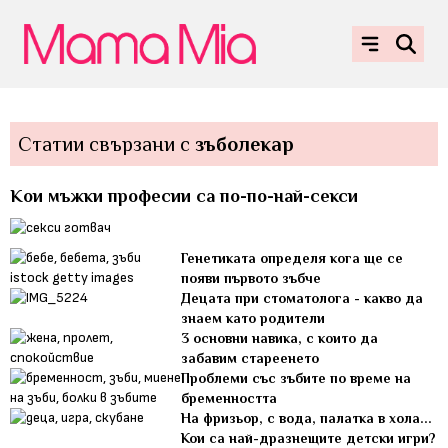
Статии свързани с
зъболекар
Кoи мъжки професии са по-по-най-секси
Генетиката определя кога ще се
появи първото зъбче
Децата при стоматолога - какво да
знаем като родители
3 основни навика, с които да
забавим стареенето
Проблеми със зъбите по време на
бременността
На фризьор, с вода, палатка в хола...
Кои са най-дразнещите детски игри?