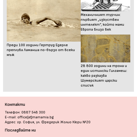
Механичният турчин:
първият „изкуствен
интелект“, който мами
Европа близо век
Преди 100 години Гертруд Едерле
преплува Ламанша по-бързо от всеки
мъж
28 800 години на трона и
един истински Гилгамеш:
какво разказва
Шумерският царски
списък
Контакти
Телефон: 0887 548 300
E-mail: office[at]mamamia.bg
Адрес: гр. София, ул. Фредерик Жолио Кюри №20
Последвайте ни