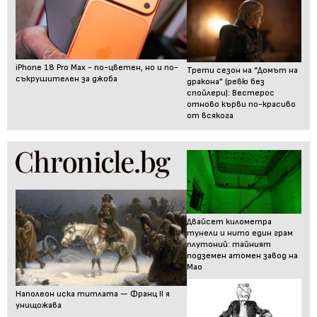
iPhone 18 Pro Max - по-цветен, но и по-
Трети сезон на “Домът на
съкрушителен за джоба
дракона” (ревю без
спойлери): Вестерос
отново кърви по-красиво
от всякога
Двайсет километра
тунели и нито един грам
плутоний: тайният
подземен атомен завод на
Мао
Наполеон иска титлата — Франц II я
унищожава