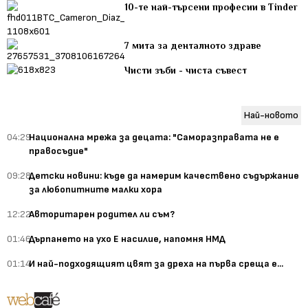
10-те най-търсени професии в Tinder
7 мита за денталното здраве
Чисти зъби - чиста съвест
Най-новото
04:29
Национална мрежа за децата: "Саморазправата не е
правосъдие"
09:28
Детски новини: къде да намерим качествено съдържание
за любопитните малки хора
12:22
Авторитарен родител ли съм?
01:46
Дърпането на ухо Е насилие, напомня НМД
01:14
И най-подходящият цвят за дреха на първа среща е...