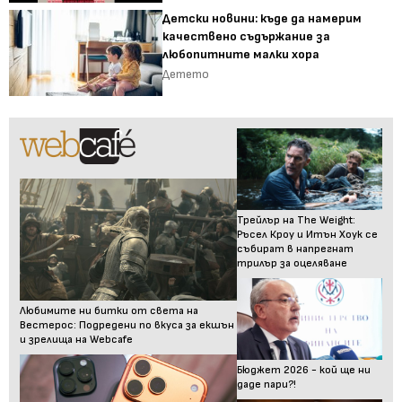
Детски новини: къде да намерим
качествено съдържание за
любопитните малки хора
Детето
Трейлър на The Weight:
Ръсел Кроу и Итън Хоук се
събират в напрегнат
трилър за оцеляване
Любимите ни битки от света на
Вестерос: Подредени по вкуса за екшън
и зрелища на Webcafe
Бюджет 2026 - кой ще ни
даде пари?!