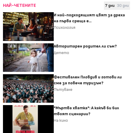
НАЙ-ЧЕТЕНИТЕ
7 дни
30 дни
И най-подходящият цвят за дреха
на първа среща е...
Психология
Авторитарен родител ли съм?
Детето
Фестивален Пловдив и готови ли
сме за повече туризъм?
Пътуване
"Мъртва хватка": А какъв би бил
твоят сценарии?
На кино