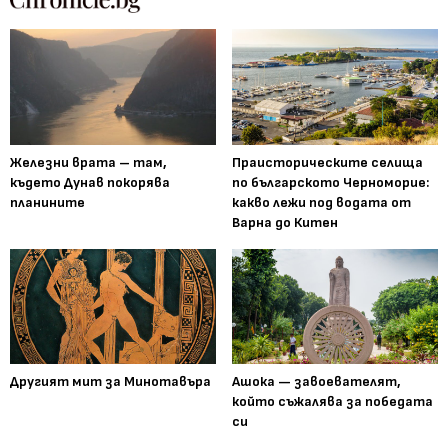
Железни врата – там,
Праисторическите селища
където Дунав покорява
по българското Черноморие:
планините
какво лежи под водата от
Варна до Китен
Другият мит за Минотавъра
Ашока — завоевателят,
който съжалява за победата
си