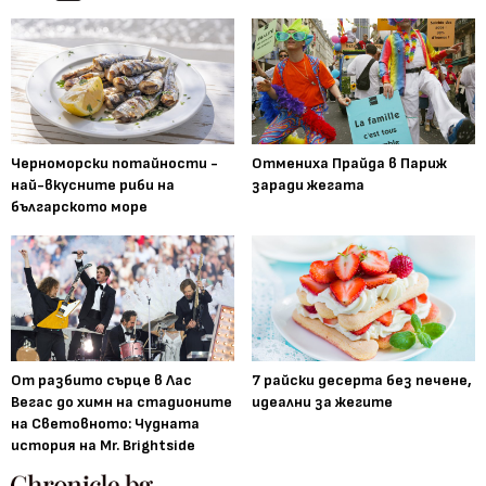
Черноморски потайности -
Отмениха Прайда в Париж
най-вкусните риби на
заради жегата
българското море
От разбито сърце в Лас
7 райски десерта без печене,
Вегас до химн на стадионите
идеални за жегите
на Световното: Чудната
история на Mr. Brightside