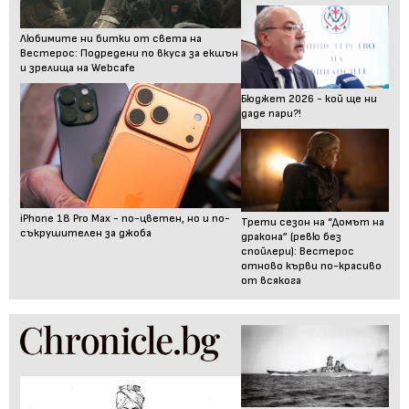
Любимите ни битки от света на
Вестерос: Подредени по вкуса за екшън
и зрелища на Webcafe
Бюджет 2026 - кой ще ни
даде пари?!
iPhone 18 Pro Max - по-цветен, но и по-
Трети сезон на “Домът на
съкрушителен за джоба
дракона” (ревю без
спойлери): Вестерос
отново кърви по-красиво
от всякога