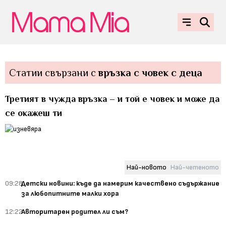
Статии свързани с
връзка с човек с деца
Третият в чужда връзка – и той е човек и може да
се окажеш ти
Най-новото
Най-четеното
09:28
Детски новини: къде да намерим качествено съдържание
за любопитните малки хора
12:22
Авторитарен родител ли съм?