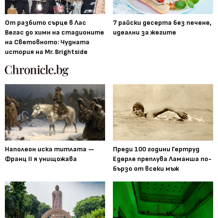
От разбито сърце в Лас
7 райски десерта без печене,
Вегас до химн на стадионите
идеални за жегите
на Световното: Чудната
история на Mr. Brightside
Наполеон иска титлата —
Преди 100 години Гертруд
Франц II я унищожава
Едерле преплува Ламанша по-
бързо от всеки мъж