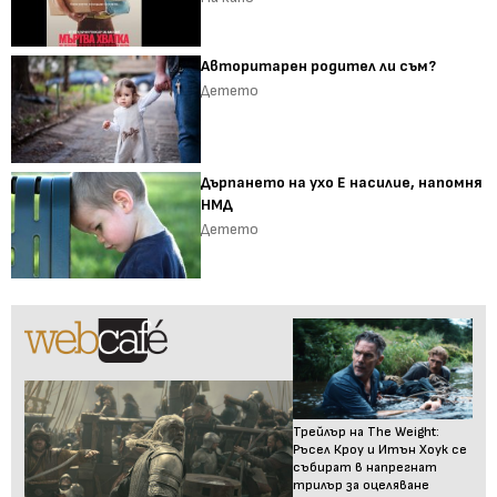
Авторитарен родител ли съм?
Детето
Дърпането на ухо Е насилие, напомня
НМД
Детето
Трейлър на The Weight:
Ръсел Кроу и Итън Хоук се
събират в напрегнат
трилър за оцеляване