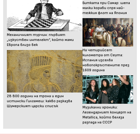
Битката при Самар: шепа
малки кораби спря най-
тежкия флот на Япония
Механичният турчин: първият
„изкуствен интелект“, който мами
Европа близо век
На четирийсет
километра от Сеута:
Испания изселва
новопокръстените през
1609 година
28 800 години на трона и един
истински Гилгамеш: какво разказва
Шумерският царски списък
Музикални хроники:
Легендарният концерт на
Metallica, който беляза
разпада на СССР