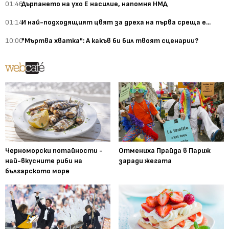
01:46
Дърпането на ухо Е насилие, напомня НМД
01:14
И най-подходящият цвят за дреха на първа среща е...
10:00
"Мъртва хватка": А какъв би бил твоят сценарии?
Черноморски потайности -
Отмениха Прайда в Париж
най-вкусните риби на
заради жегата
българското море