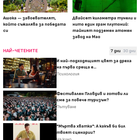
Ашока — завоевателят,
Двайсет километра тунели и
който съжалява за победата
нито един грам плутоний:
си
тайният подземен атомен
завод на Мао
НАЙ-ЧЕТЕНИТЕ
7 дни
30 дни
И най-подходящият цвят за дреха
на първа среща е...
Психология
Фестивален Пловдив и готови ли
сме за повече туризъм?
Пътуване
"Мъртва хватка": А какъв би бил
твоят сценарии?
На кино