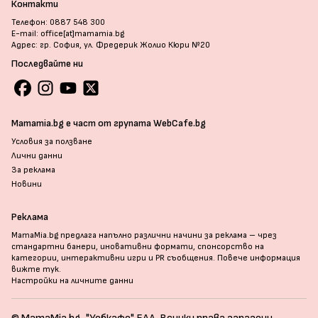
Контакти
Телефон: 0887 548 300
E-mail: office[at]mamamia.bg
Адрес: гр. София, ул. Фредерик Жолио Кюри №20
Последвайте ни
Mamamia.bg е част от групата WebCafe.bg
Условия за ползване
Лични данни
За реклама
Новини
Реклама
MamaMia.bg предлага напълно различни начини за реклама – чрез
стандартни банери, иновативни формати, спонсорство на
категории, интерактивни игри и PR съобщения. Повече информация
вижте тук
.
Настройки на личните данни