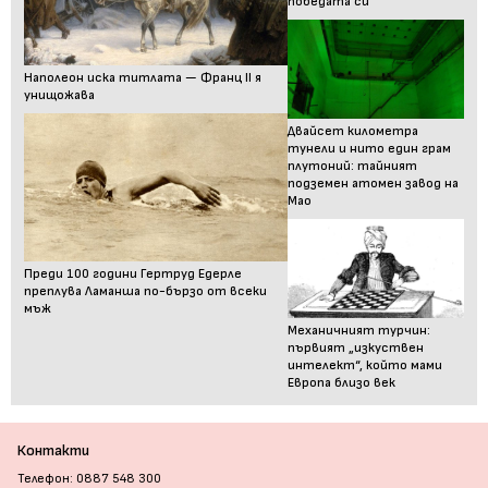
победата си
Наполеон иска титлата — Франц II я
унищожава
Двайсет километра
тунели и нито един грам
плутоний: тайният
подземен атомен завод на
Мао
Преди 100 години Гертруд Едерле
преплува Ламанша по-бързо от всеки
мъж
Механичният турчин:
първият „изкуствен
интелект“, който мами
Европа близо век
Контакти
Телефон: 0887 548 300