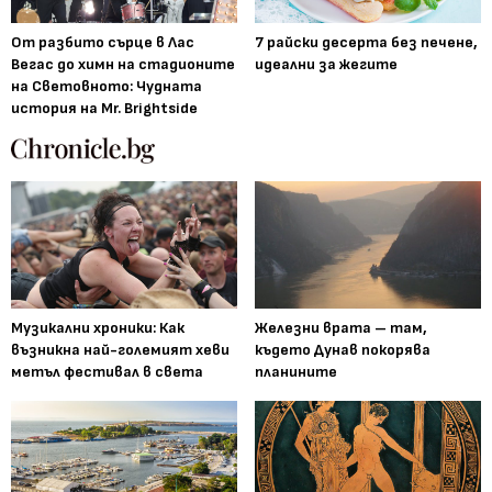
От разбито сърце в Лас
7 райски десерта без печене,
Вегас до химн на стадионите
идеални за жегите
на Световното: Чудната
история на Mr. Brightside
Музикални хроники: Как
Железни врата – там,
възникна най-големият хеви
където Дунав покорява
метъл фестивал в света
планините