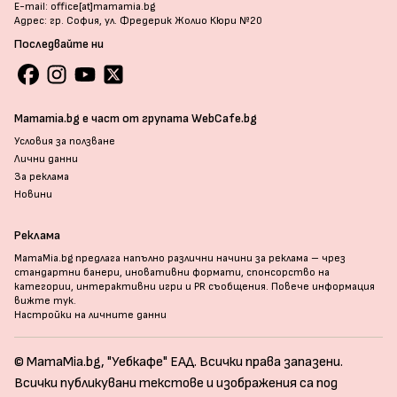
E-mail: office[at]mamamia.bg
Адрес: гр. София, ул. Фредерик Жолио Кюри №20
Последвайте ни
Mamamia.bg е част от групата WebCafe.bg
Условия за ползване
Лични данни
За реклама
Новини
Реклама
MamaMia.bg предлага напълно различни начини за реклама – чрез
стандартни банери, иновативни формати, спонсорство на
категории, интерактивни игри и PR съобщения. Повече информация
вижте тук
.
Настройки на личните данни
© MamaMia.bg, "Уебкафе" ЕАД. Всички права запазени.
Всички публикувани текстове и изображения са под