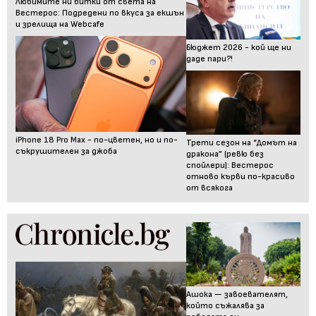
Любимите ни битки от света на
Вестерос: Подредени по вкуса за екшън
и зрелища на Webcafe
Бюджет 2026 - кой ще ни
даде пари?!
iPhone 18 Pro Max - по-цветен, но и по-
Трети сезон на “Домът на
съкрушителен за джоба
дракона” (ревю без
спойлери): Вестерос
отново кърви по-красиво
от всякога
Ашока — завоевателят,
който съжалява за