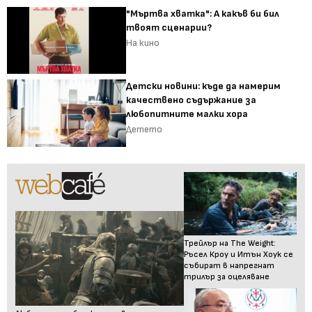
"Мъртва хватка": А какъв би бил
твоят сценарии?
На кино
Детски новини: къде да намерим
качествено съдържание за
любопитните малки хора
Детето
Трейлър на The Weight:
Ръсел Кроу и Итън Хоук се
събират в напрегнат
трилър за оцеляване