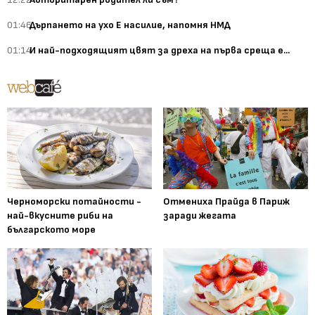
01:46
Дърпането на ухо Е насилие, напомня НМД
01:14
И най-подходящият цвят за дреха на първа среща е...
Черноморски потайности -
Отмениха Прайда в Париж
най-вкусните риби на
заради жегата
българското море