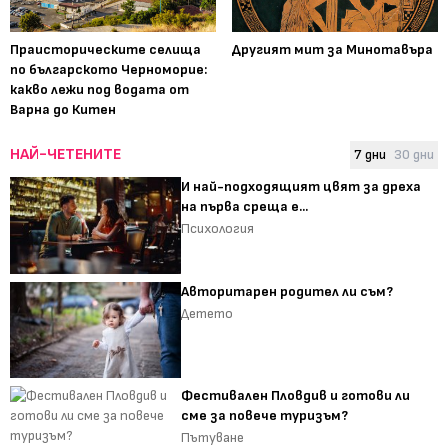
Праисторическите селища
Другият мит за Минотавъра
по българското Черноморие:
какво лежи под водата от
Варна до Китен
НАЙ-ЧЕТЕНИТЕ
7 дни
30 дни
И най-подходящият цвят за дреха
на първа среща е...
Психология
Авторитарен родител ли съм?
Детето
Фестивален Пловдив и готови ли
сме за повече туризъм?
Пътуване