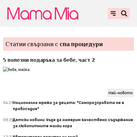
Статии свързани с
спа процедури
5 полезни подаръка за бебе, част 2
Най-новото
04:29
Национална мрежа за децата: "Саморазправата не е
правосъдие"
09:28
Детски новини: къде да намерим качествено съдържание
за любопитните малки хора
12:22
Авторитарен родител ли съм?