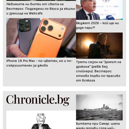
Любимите ни битки от света на
Вестерос: Подредени по вкуса за екшън
и зрелища на Webcafe
Бюджет 2026 - кой ще ни
даде пари?!
iPhone 18 Pro Max - по-цветен, но и по-
Трети сезон на “Домът на
съкрушителен за джоба
дракона” (ревю без
спойлери): Вестерос
отново кърви по-красиво
от всякога
Битката при Самар: шепа
малки кораби спря най-