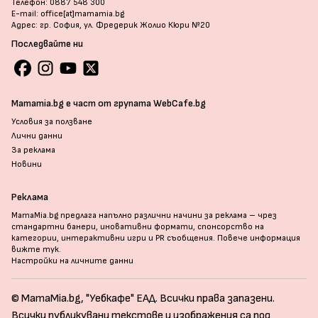
Телефон: 0887 548 300
E-mail: office[at]mamamia.bg
Адрес: гр. София, ул. Фредерик Жолио Кюри №20
Последвайте ни
Mamamia.bg е част от групата WebCafe.bg
Условия за ползване
Лични данни
За реклама
Новини
Реклама
MamaMia.bg предлага напълно различни начини за реклама – чрез
стандартни банери, иновативни формати, спонсорство на
категории, интерактивни игри и PR съобщения. Повече информация
вижте тук
.
Настройки на личните данни
© MamaMia.bg, "Уебкафе" ЕАД. Всички права запазени.
Всички публикувани текстове и изображения са под