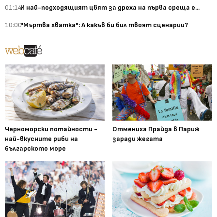
01:14
И най-подходящият цвят за дреха на първа среща е...
10:00
"Мъртва хватка": А какъв би бил твоят сценарии?
Черноморски потайности -
Отмениха Прайда в Париж
най-вкусните риби на
заради жегата
българското море