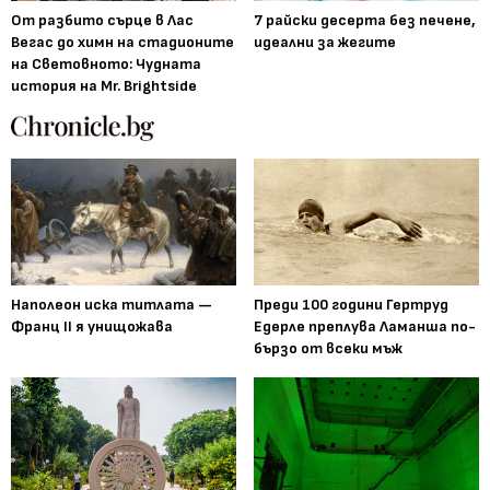
От разбито сърце в Лас
7 райски десерта без печене,
Вегас до химн на стадионите
идеални за жегите
на Световното: Чудната
история на Mr. Brightside
Наполеон иска титлата —
Преди 100 години Гертруд
Франц II я унищожава
Едерле преплува Ламанша по-
бързо от всеки мъж