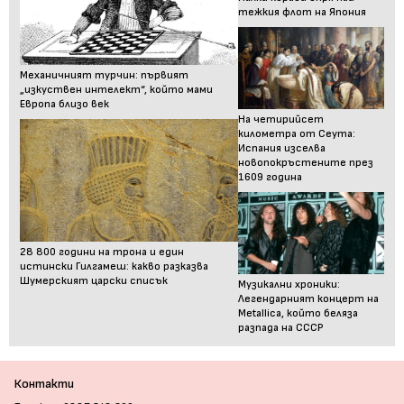
тежкия флот на Япония
Механичният турчин: първият
„изкуствен интелект“, който мами
Европа близо век
На четирийсет
километра от Сеута:
Испания изселва
новопокръстените през
1609 година
28 800 години на трона и един
истински Гилгамеш: какво разказва
Шумерският царски списък
Музикални хроники:
Легендарният концерт на
Metallica, който беляза
разпада на СССР
Контакти