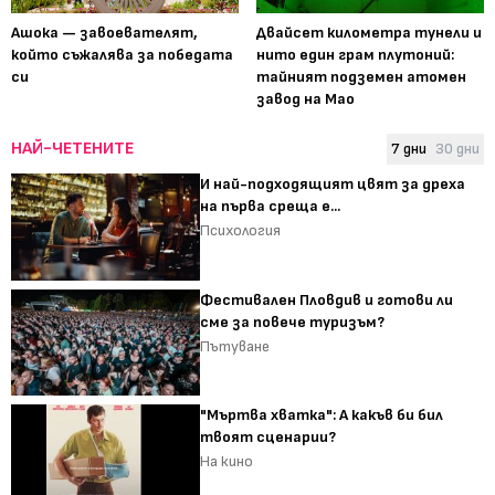
Ашока — завоевателят,
Двайсет километра тунели и
който съжалява за победата
нито един грам плутоний:
си
тайният подземен атомен
завод на Мао
НАЙ-ЧЕТЕНИТЕ
7 дни
30 дни
И най-подходящият цвят за дреха
на първа среща е...
Психология
Фестивален Пловдив и готови ли
сме за повече туризъм?
Пътуване
"Мъртва хватка": А какъв би бил
твоят сценарии?
На кино