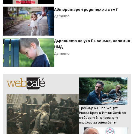
Авторитарен родител ли съм?
Детето
Дърпането на ухо Е насилие, напомня
НМД
Детето
Трейлър на The Weight:
Ръсел Кроу и Итън Хоук се
събират в напрегнат
трилър за оцеляване