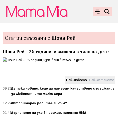
Статии свързани с
Шона Рей
Шона Рей - 26 години, изживени в тяло на дете
Най-новото
Най-четеното
09:28
Детски новини: къде да намерим качествено съдържание
за любопитните малки хора
12:22
Авторитарен родител ли съм?
01:46
Дърпането на ухо Е насилие, напомня НМД