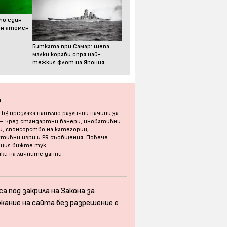
то един
ен атомен
Битката при Самар: шепа
малки кораби спря най-
тежкия флот на Япония
а
bg предлага напълно различни начини за
 – чрез стандартни банери, иновативни
, спонсорство на категории,
тивни игри и PR съобщения. Повече
ация
вижте тук
.
ки на личните данни
а под закрила на Закона за
жание на сайта без разрешение е