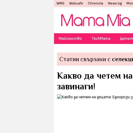
WMG
Webcafe
Chronicle
News.bg
Mon
Майчинство
TechMama
Детет
Статии свързани с
селекц
Какво да четем на
завинаги!