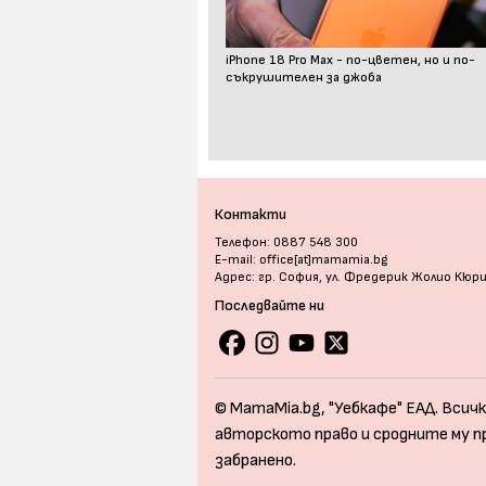
iPhone 18 Pro Max - по-цветен, но и по-
съкрушителен за джоба
Контакти
Телефон: 0887 548 300
E-mail: office[at]mamamia.bg
Адрес: гр. София, ул. Фредерик Жолио Кюр
Последвайте ни
© MamaMia.bg, "Уебкафе" ЕАД. Всичк
авторското право и сродните му п
забранено.