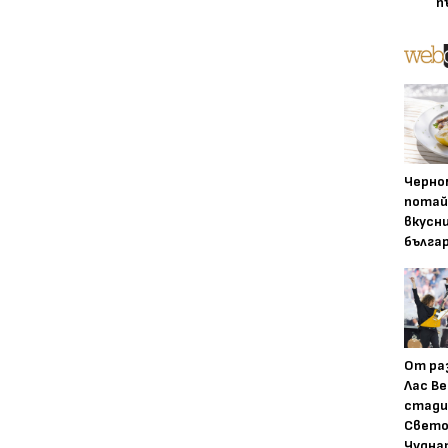
п
Черно
потай
вкусн
бълга
От ра
Лас Ве
стади
Свето
Чудна