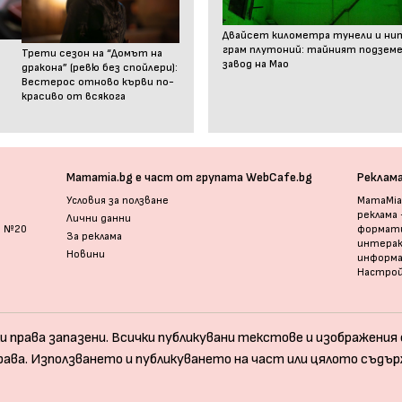
Двайсет километра тунели и ни
грам плутоний: тайният подзем
Трети сезон на “Домът на
завод на Мао
дракона” (ревю без спойлери):
Вестерос отново кърви по-
красиво от всякога
Mamamia.bg е част от групата WebCafe.bg
Реклам
Условия за ползване
MamaMia.
реклама
Лични данни
и №20
формати
За реклама
интерак
Новини
информ
Настрой
и права запазени. Всички публикувани текстове и изображения с
рава. Използването и публикуването на част или цялото съдър