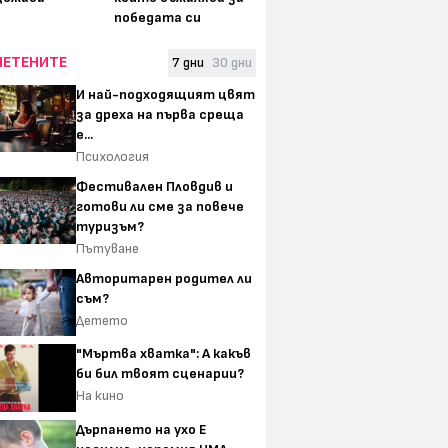
победата си
ЧЕТЕНИТЕ
7 дни
30 дни
И най-подходящият цвят
за дреха на първа среща
е...
Психология
Фестивален Пловдив и
готови ли сме за повече
туризъм?
Пътуване
Авторитарен родител ли
съм?
Детето
"Мъртва хватка": А какъв
би бил твоят сценарии?
На кино
Дърпането на ухо Е