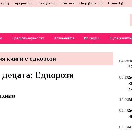
ey.bg
Topsport.bg
Lifestyle.bg
Infostock
shop.gladen.bg
Limon.bg
о
Пред огледалото
В спалнята
Истории
Супертатк
ия книги с еднорози
04:29
Н
"
 децата: Еднорози
09:28
Д
к
л
12:22
А
01:46
Д
Н
01:14
И