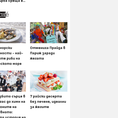
ърва среща е...
морски
Отмениха Прайда в
ности - най-
Париж заради
ите риби на
жегата
рското море
збито сърце в
7 райски десерта
гас до химн на
без печене, идеални
оните на
за жегите
вното:
та история на