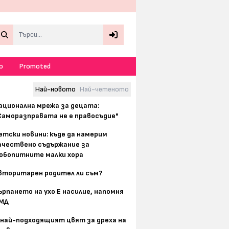
Search
о
Promoted
Най-новото
Най-четеното
ационална мрежа за децата:
Саморазправата не е правосъдие"
етски новини: къде да намерим
ачествено съдържание за
юбопитните малки хора
вторитарен родител ли съм?
ърпането на ухо Е насилие, напомня
МД
 най-подходящият цвят за дреха на