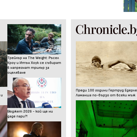
Трейлър на The Weight: Ръсел
Кроу и Итън Хоук се събират
в напрегнат трилър за
оцеляване
Преди 100 години Гертруд Едерле
 и
Ламанша по-бързо от всеки мъж
Бюджет 2026 - кой ще ни
даде пари?!