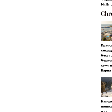
Mr. Bri
Праис
селищ
бълга
Черно
лежи 
Варна
Напол
титла
я уни