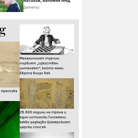
насилие, напомня НМД
Детето
Механичният турчин:
първият „изкуствен
интелект“, който мами
Европа близо век
 преплува
28 800 години на трона и
един истински Гилгамеш:
какво разказва Шумерският
царски списък