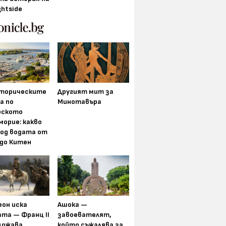
ghtside
торическите
Другият мит за
а по
Минотавъра
рското
морие: какво
под водата от
 до Китен
еон иска
Ашока —
та — Франц II
завоевателят,
щожава
който съжалява за