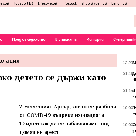
ey.bg
Topsport.bg
Lifestyle.bg
Infostock
shop.gladen.bg
Limon.bg
о
Пред огледалото
В спалнята
Истории
Супертатк
олация
12:22
А
01:46
Д
ако детето се държи като
Н
01:14
И
п
7-месечният Артър, който се разболя
10:00
"
т
от COVID-19 въпреки изолацията
10 идеи как да се забавляваме под
10:00
Ф
з
домашен арест