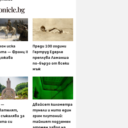
еон иска
Преди 100 години
та — Франц II
Гертруд Едерле
щожава
преплува Ламанша
по-бързо от всеки
мъж
 —
Двайсет километра
вателят,
тунели и нито един
 съжалява за
грам плутоний:
ата си
тайният подземен
атомен завод на