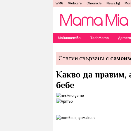
WMG
Webcafe
Chronicle
News.bg
Mon
Майчинство
TechMama
Детет
Статии свързани с
самоиз
Какво да правим, 
бебе