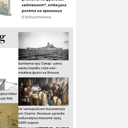
лейтенант“, отказала
ролята на грешница
В библиотеката
Битката при Самар: шепа
малки кораби спря най-
тежкия флот на Япония
изкуствен
изо век
На четирийсет километра
от Сеута: Испания изселва
новопокръстените през
1609 година