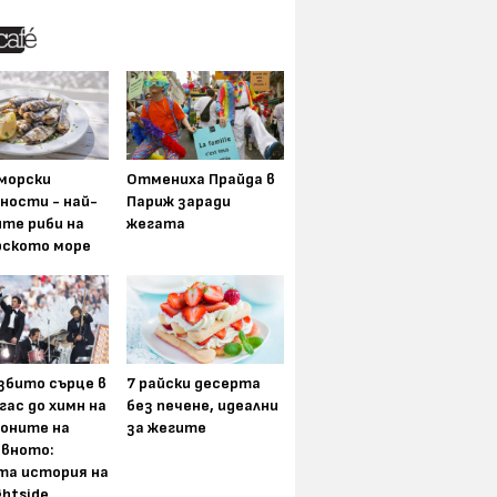
морски
Отмениха Прайда в
ности - най-
Париж заради
ите риби на
жегата
рското море
збито сърце в
7 райски десерта
гас до химн на
без печене, идеални
оните на
за жегите
вното:
та история на
ghtside