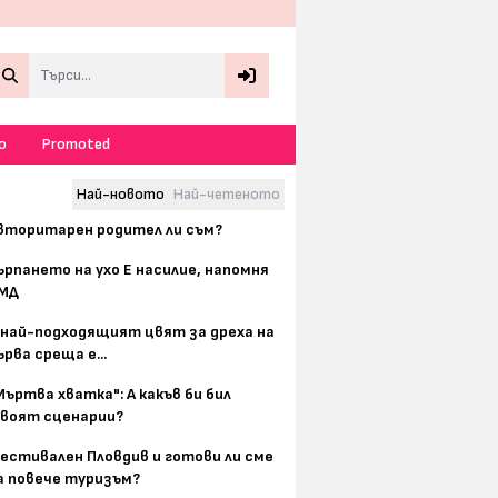
Search
о
Promoted
Най-новото
Най-четеното
вторитарен родител ли съм?
ърпането на ухо Е насилие, напомня
МД
 най-подходящият цвят за дреха на
ърва среща е...
Мъртва хватка": А какъв би бил
воят сценарии?
естивален Пловдив и готови ли сме
а повече туризъм?