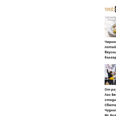
Черно
потай
вкусн
бълга
От ра
Лас Ве
стади
Свето
Чудна
Mr. Bri