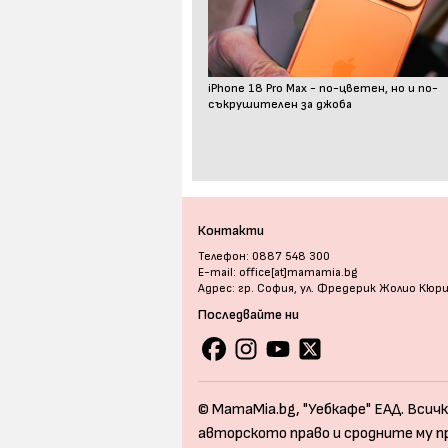
iPhone 18 Pro Max - по-цветен, но и по-
съкрушителен за джоба
Контакти
Телефон: 0887 548 300
E-mail: office[at]mamamia.bg
Адрес: гр. София, ул. Фредерик Жолио Кюр
Последвайте ни
© MamaMia.bg, "Уебкафе" ЕАД. Всичк
авторското право и сродните му п