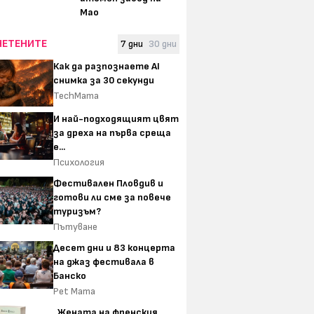
Мао
ЧЕТЕНИТЕ
7 дни
30 дни
Как да разпознаете AI
снимка за 30 секунди
TechMama
И най-подходящият цвят
за дреха на първа среща
е...
Психология
Фестивален Пловдив и
готови ли сме за повече
туризъм?
Пътуване
Десет дни и 83 концерта
на джаз фестивала в
Банско
Pet Mama
„Жената на френския