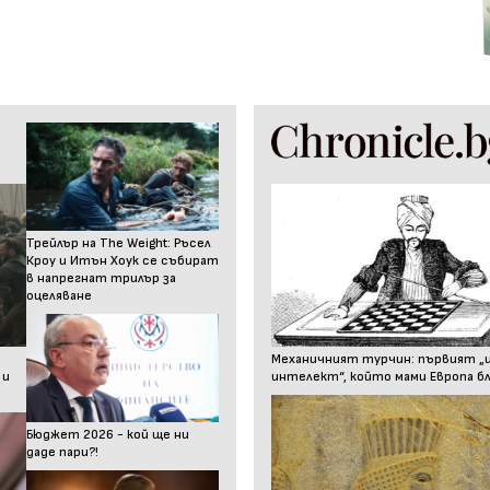
Трейлър на The Weight: Ръсел
Кроу и Итън Хоук се събират
в напрегнат трилър за
оцеляване
Механичният турчин: първият „
 и
интелект“, който мами Европа бл
Бюджет 2026 - кой ще ни
даде пари?!