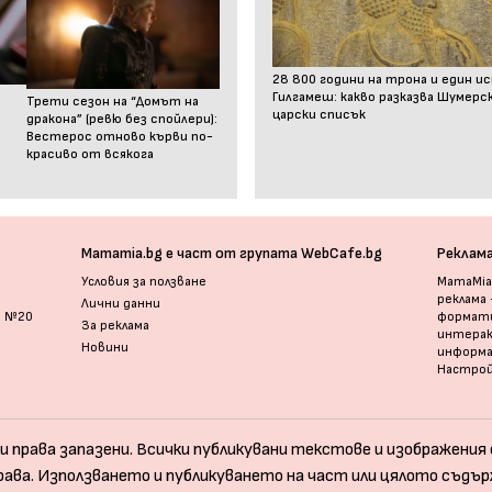
28 800 години на трона и един и
Гилгамеш: какво разказва Шумер
Трети сезон на “Домът на
царски списък
дракона” (ревю без спойлери):
Вестерос отново кърви по-
красиво от всякога
Mamamia.bg е част от групата WebCafe.bg
Реклам
Условия за ползване
MamaMia.
реклама
Лични данни
и №20
формати
За реклама
интерак
Новини
информ
Настрой
и права запазени. Всички публикувани текстове и изображения с
рава. Използването и публикуването на част или цялото съдър