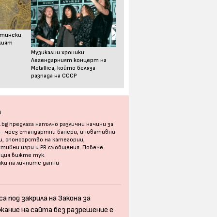
стински
ският
Музикални хроники:
Легендарният концерт на
Metallica, който беляза
разпада на СССР
а
bg предлага напълно различни начини за
 – чрез стандартни банери, иновативни
, спонсорство на категории,
тивни игри и PR съобщения. Повече
ация
вижте тук
.
ки на личните данни
а под закрила на Закона за
жание на сайта без разрешение е