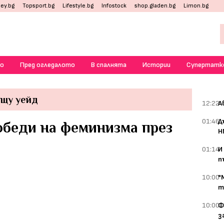
ey.bg
Topsport.bg
Lifestyle.bg
Infostock
shop.gladen.bg
Limon.bg
о
Пред огледалото
В спалнята
Истории
Супертатк
ещу уейд
12:22
А
01:46
Д
обеди на феминизма през
Н
01:14
И
п
10:00
"
т
10:00
Ф
з