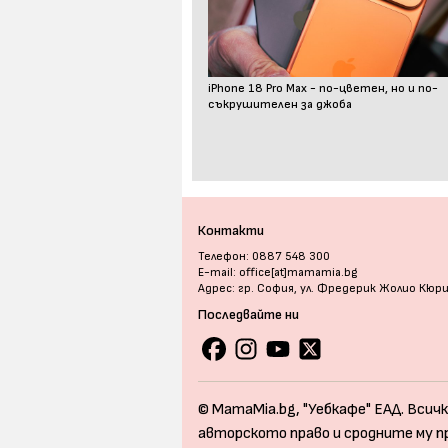
iPhone 18 Pro Max - по-цветен, но и по-
съкрушителен за джоба
Контакти
Телефон: 0887 548 300
E-mail: office[at]mamamia.bg
Адрес: гр. София, ул. Фредерик Жолио Кюр
Последвайте ни
© MamaMia.bg, "Уебкафе" ЕАД. Всичк
авторското право и сродните му п