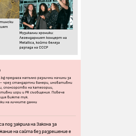
стински
ският
Музикални хроники:
Легендарният концерт на
Metallica, който беляза
разпада на СССР
а
bg предлага напълно различни начини за
 – чрез стандартни банери, иновативни
, спонсорство на категории,
тивни игри и PR съобщения. Повече
ация
вижте тук
.
ки на личните данни
а под закрила на Закона за
жание на сайта без разрешение е