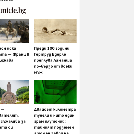
еон иска
Преди 100 години
та — Франц II
Гертруд Едерле
щожава
преплува Ламанша
по-бързо от всеки
мъж
 —
Двайсет километра
вателят,
тунели и нито един
 съжалява за
грам плутоний:
ата си
тайният подземен
атомен завод на