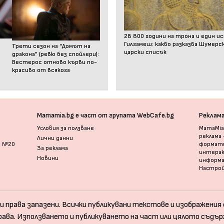
28 800 години на трона и един и
Гилгамеш: какво разказва Шумер
Трети сезон на “Домът на
царски списък
дракона” (ревю без спойлери):
Вестерос отново кърви по-
красиво от всякога
Mamamia.bg е част от групата WebCafe.bg
Реклам
Условия за ползване
MamaMia.
реклама
Лични данни
и №20
формати
За реклама
интерак
Новини
информ
Настрой
и права запазени. Всички публикувани текстове и изображения с
рава. Използването и публикуването на част или цялото съдър