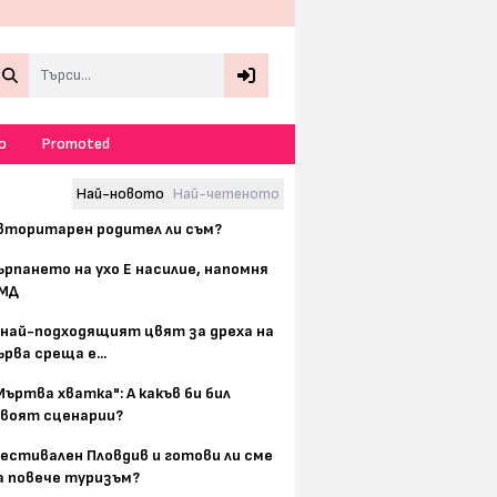
Search
о
Promoted
Най-новото
Най-четеното
вторитарен родител ли съм?
ърпането на ухо Е насилие, напомня
МД
 най-подходящият цвят за дреха на
ърва среща е...
Мъртва хватка": А какъв би бил
воят сценарии?
естивален Пловдив и готови ли сме
а повече туризъм?