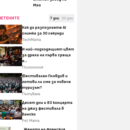
Мао
ЧЕТЕНИТЕ
7 дни
30 дни
Как да разпознаете AI
снимка за 30 секунди
TechMama
И най-подходящият цвят
за дреха на първа среща
е...
Психология
Фестивален Пловдив и
готови ли сме за повече
туризъм?
Пътуване
Десет дни и 83 концерта
на джаз фестивала в
Банско
Pet Mama
„Жената на френския