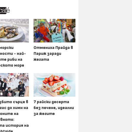
морски
Отмениха Прайда в
ности - най-
Париж заради
ите риби на
жегата
рското море
збито сърце в
7 райски десерта
гас до химн на
без печене, идеални
оните на
за жегите
вното:
та история на
ghtside