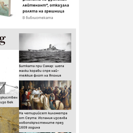
лейтенант“, отказала
ролята на грешница
В библиотеката
Битката при Самар: шепа
малки кораби спря най-
тежкия флот на Япония
изкуствен
изо век
На четирийсет километра
от Сеута: Испания изселва
новопокръстените през
1609 година