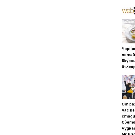
Черно
потай
вкусн
бълга
От ра
Лас Ве
стади
Свето
Чудна
Mr. Bri