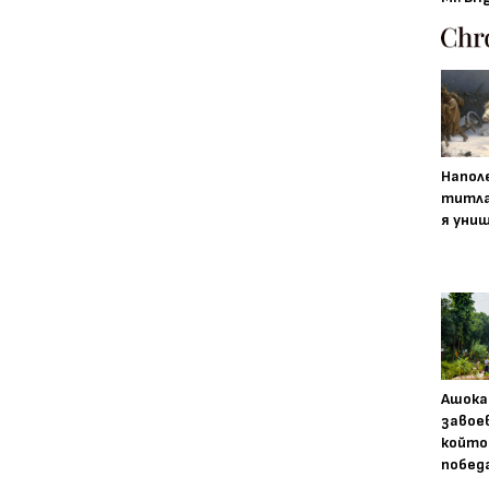
Напол
титла
я уни
Ашока
завое
който
побед