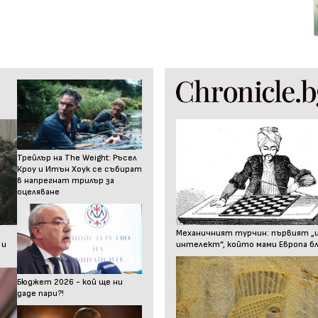
Трейлър на The Weight: Ръсел
Кроу и Итън Хоук се събират
в напрегнат трилър за
оцеляване
Механичният турчин: първият „
 и
интелект“, който мами Европа бл
Бюджет 2026 - кой ще ни
даде пари?!