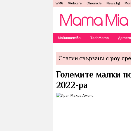
WMG
Webcafe
Chronicle
News.bg
Mon
Майчинство
TechMama
Детет
Статии свързани с
роу ср
Големите малки п
2022-ра