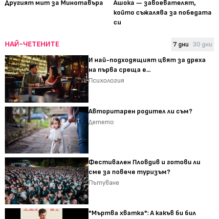
Другият мит за Минотавъра
Ашока — завоевателят,
който съжалява за победата
си
НАЙ-ЧЕТЕНИТЕ
7 дни
30 дни
И най-подходящият цвят за дреха
на първа среща е...
Психология
Авторитарен родител ли съм?
Детето
Фестивален Пловдив и готови ли
сме за повече туризъм?
Пътуване
"Мъртва хватка": А какъв би бил