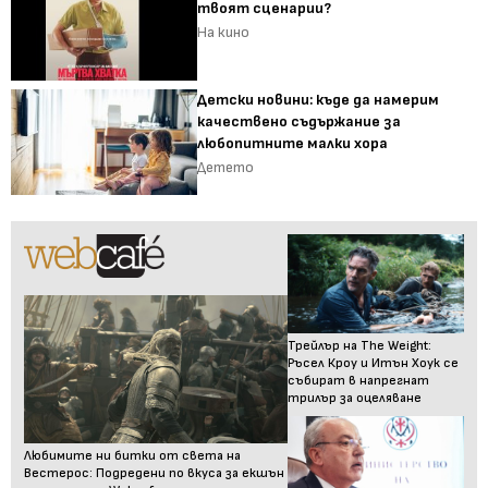
твоят сценарии?
На кино
Детски новини: къде да намерим
качествено съдържание за
любопитните малки хора
Детето
Трейлър на The Weight:
Ръсел Кроу и Итън Хоук се
събират в напрегнат
трилър за оцеляване
Любимите ни битки от света на
Вестерос: Подредени по вкуса за екшън