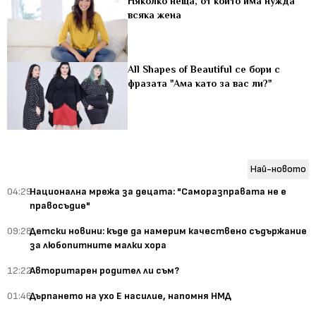
Няколко неща, от които има нужда
всяка жена
All Shapes of Beautiful се бори с
фразата "Ама като за вас ли?"
Най-новото
04:29
Национална мрежа за децата: "Саморазправата не е
правосъдие"
09:28
Детски новини: къде да намерим качествено съдържание
за любопитните малки хора
12:22
Авторитарен родител ли съм?
01:46
Дърпането на ухо Е насилие, напомня НМД