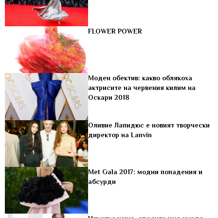
FLOWER POWER
Моден обектив: какво облякоха
актрисите на червения килим на
Оскари 2018
Оливие Лапидюс е новият творчески
директор на Lanvin
Met Gala 2017: модни попадения и
абсурди