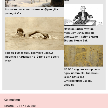
Мао
Наполеон иска титлата — Франц II я
унищожава
Механичният турчин:
първият „изкуствен
интелект“, който мами
Европа близо век
Преди 100 години Гертруд Едерле
преплува Ламанша по-бързо от всеки
мъж
28 800 години на трона и
един истински Гилгамеш:
какво разказва
Шумерският царски
списък
Контакти
Телефон: 0887 548 300