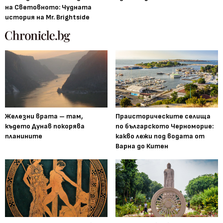
на Световното: Чудната
история на Mr. Brightside
Железни врата – там,
Праисторическите селища
където Дунав покорява
по българското Черноморие:
планините
какво лежи под водата от
Варна до Китен