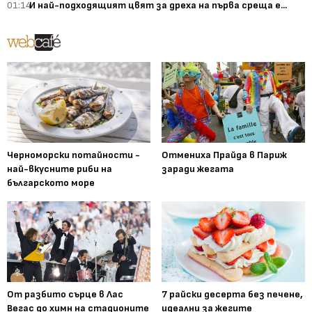
01:14
И най-подходящият цвят за дреха на първа среща е...
Черноморски потайности -
Отмениха Прайда в Париж
най-вкусните риби на
заради жегата
българското море
От разбито сърце в Лас
7 райски десерта без печене,
Вегас до химн на стадионите
идеални за жегите