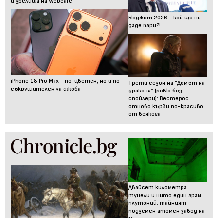
и зрелища на Webcafe
Бюджет 2026 - кой ще ни
даде пари?!
iPhone 18 Pro Max - по-цветен, но и по-
Трети сезон на “Домът на
съкрушителен за джоба
дракона” (ревю без
спойлери): Вестерос
отново кърви по-красиво
от всякога
Двайсет километра
тунели и нито един грам
плутоний: тайният
подземен атомен завод на