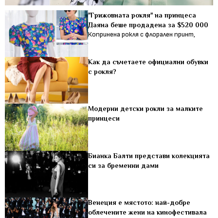
"Грижовната рокля" на принцеса
Даяна беше продадена за $520 000
Копринена рокля с флорален принт,
Как да съчетаете официални обувки
с рокля?
Модерни детски рокли за малките
принцеси
Бианка Балти представи колекцията
си за бременни дами
Венеция е мястото: най-добре
облечените жени на кинофестивала