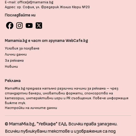
E-mail: office[at]mamamia.bg
Адрес: гр. София, ул. Фредерик Жолио Кюри №20
Последвайте ни
Mamamia.bg е част от групата WebCafe.bg
Условия за ползване
Лични данни
За реклама
Новини
Реклама
MamaMia.bg предлага напълно различни начини за реклама – чрез
стандартни банери, иновативни формати, спонсорство на
категории, интерактивни игри и PR съобщения. Повече информация
вижте тук
.
Настройки на личните данни
© MamaMia.bg, "Уебкафе" ЕАД. Всички права запазени.
Всички публикувани текстове и изображения са под