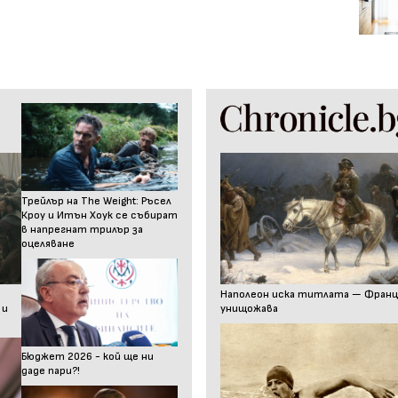
Трейлър на The Weight: Ръсел
Кроу и Итън Хоук се събират
в напрегнат трилър за
оцеляване
Наполеон иска титлата — Франц I
 и
унищожава
Бюджет 2026 - кой ще ни
даде пари?!