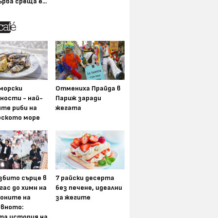
ърва среща е...
морски
Отмениха Прайда в
ности - най-
Париж заради
ите риби на
жегата
рското море
збито сърце в
7 райски десерта
гас до химн на
без печене, идеални
оните на
за жегите
вното:
та история на