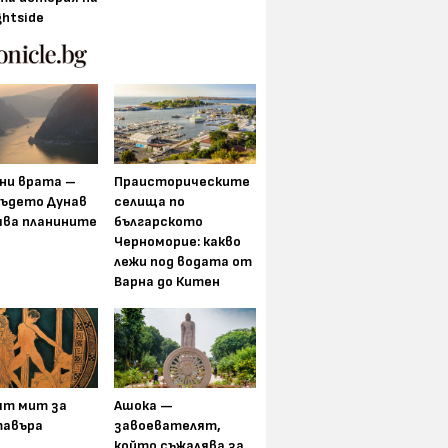
ghtside
ни врата –
Праисторическите
където Дунав
селища по
ява планините
българското
Черноморие: какво
лежи под водата от
Варна до Китен
ят мит за
Ашока —
авъра
завоевателят,
който съжалява за