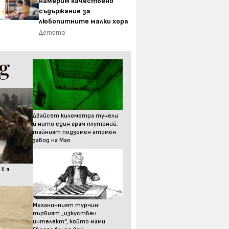
намерим качествено
съдържание за
любопитните малки хора
Детето
Двайсет километра тунели
и нито един грам плутоний:
тайният подземен атомен
завод на Мао
I я
Механичният турчин:
първият „изкуствен
интелект“, който мами