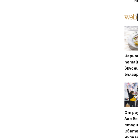
п
Черно
потай
вкусн
бълга
От ра
Лас Ве
стади
Свето
Чудна