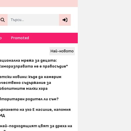
Search
о
Promoted
Най-новото
ационална мрежа за децата:
Саморазправата не е правосъдие"
етски новини: къде да намерим
ачествено съдържание за
юбопитните малки хора
вторитарен родител ли съм?
ърпането на ухо Е насилие, напомня
МД
 най-подходящият цвят за дреха на