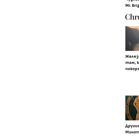
Mr. Bri
Желез
там, 
покор
Други
Минот