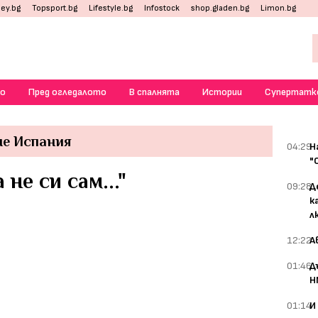
ey.bg
Topsport.bg
Lifestyle.bg
Infostock
shop.gladen.bg
Limon.bg
о
Пред огледалото
В спалнята
Истории
Супертатк
не Испания
04:29
Н
"
не си сам..."
09:28
Д
к
л
12:22
А
01:46
Д
Н
01:14
И