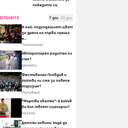
победата си
ЧЕТЕНИТЕ
7 дни
30 дни
И най-подходящият цвят
за дреха на първа среща
е...
Психология
Авторитарен родител ли
съм?
Детето
Фестивален Пловдив и
готови ли сме за повече
туризъм?
Пътуване
"Мъртва хватка": А какъв
би бил твоят сценарии?
На кино
Детски новини: къде да