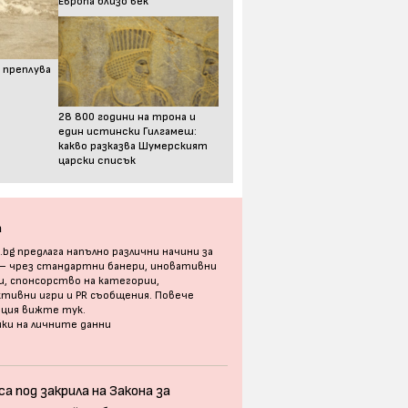
Европа близо век
 преплува
28 800 години на трона и
един истински Гилгамеш:
какво разказва Шумерският
царски списък
а
bg предлага напълно различни начини за
 – чрез стандартни банери, иновативни
, спонсорство на категории,
тивни игри и PR съобщения. Повече
ация
вижте тук
.
ки на личните данни
а под закрила на Закона за