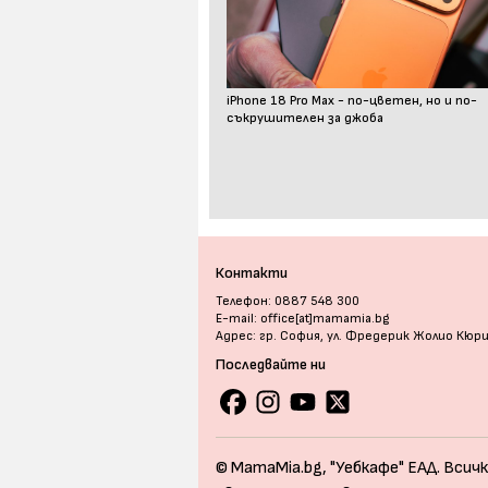
iPhone 18 Pro Max - по-цветен, но и по-
съкрушителен за джоба
Контакти
Телефон: 0887 548 300
E-mail: office[at]mamamia.bg
Адрес: гр. София, ул. Фредерик Жолио Кюр
Последвайте ни
© MamaMia.bg, "Уебкафе" ЕАД. Всичк