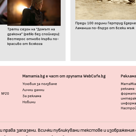
Преди 100 години Гертруд Едерле
Ламанша по-бързо от всеки мъж
Трети сезон на “Домът на
дракона” (ревю без спойлери):
Вестерос отново кърви по-
красиво от всякога
Mamamia.bg е част от групата WebCafe.bg
Реклам
Условия за ползване
MamaMia.
реклама
Лични данни
и №20
формати
За реклама
интерак
Новини
информ
Настрой
и права запазени. Всички публикувани текстове и изображения с