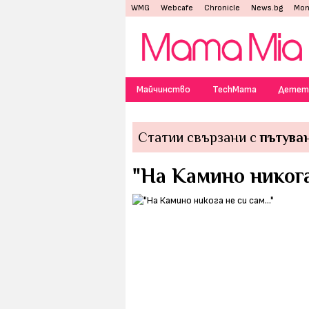
WMG
Webcafe
Chronicle
News.bg
Mon
Майчинство
TechMama
Детет
Статии свързани с
пътува
"На Камино никога 