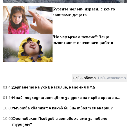
Бързите нелепи изрази, с които
заливаме децата
"Не издържам повече": Защо
възпитанието невинаги работи
Най-новото
Най-четеното
01:46
Дърпането на ухо Е насилие, напомня НМД
01:14
И най-подходящият цвят за дреха на първа среща е...
10:00
"Мъртва хватка": А какъв би бил твоят сценарии?
10:00
Фестивален Пловдив и готови ли сме за повече
туризъм?