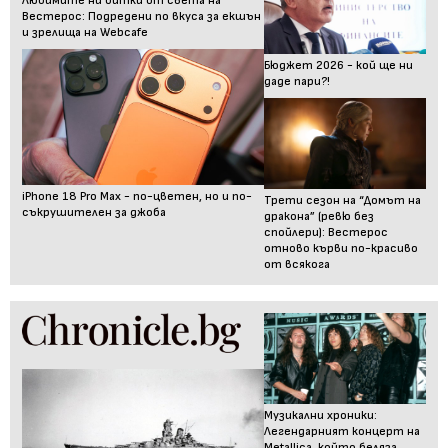
Любимите ни битки от света на
Вестерос: Подредени по вкуса за екшън
и зрелища на Webcafe
Бюджет 2026 - кой ще ни
даде пари?!
iPhone 18 Pro Max - по-цветен, но и по-
Трети сезон на “Домът на
съкрушителен за джоба
дракона” (ревю без
спойлери): Вестерос
отново кърви по-красиво
от всякога
Музикални хроники:
Легендарният концерт на
Metallica, който беляза