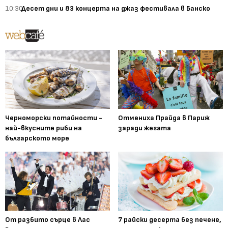
10:30
Десет дни и 83 концерта на джаз фестивала в Банско
Черноморски потайности -
Отмениха Прайда в Париж
най-вкусните риби на
заради жегата
българското море
От разбито сърце в Лас
7 райски десерта без печене,