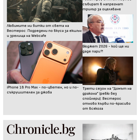
събират в напрегнат
трилър за оцеляване
Любимите ни битки от света на
Вестерос: Подредени по вкуса за екшън
и зрелища на Webcafe
Бюджет 2026 - кой ще ни
даде пари?!
iPhone 18 Pro Max - по-цветен, но и по-
Трети сезон на “Домът на
съкрушителен за джоба
дракона” (ревю без
спойлери): Вестерос
отново кърви по-красиво
от всякога