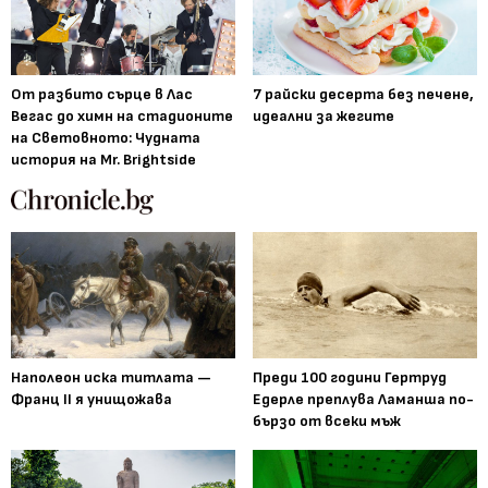
От разбито сърце в Лас
7 райски десерта без печене,
Вегас до химн на стадионите
идеални за жегите
на Световното: Чудната
история на Mr. Brightside
Наполеон иска титлата —
Преди 100 години Гертруд
Франц II я унищожава
Едерле преплува Ламанша по-
бързо от всеки мъж