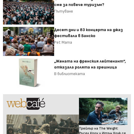
сме за повече туризъм?
Пътуване
Десет дни и 83 концерта на джаз
фестивала в Банско
Pet Mama
„Жената на френския лейтенант“,
отказала ролята на грешница
В библиотеката
Трейлър на The Weight:
Ръсел Кроу и Итън Хоук се