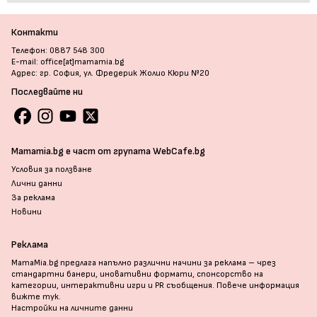
Контакти
Телефон: 0887 548 300
E-mail: office[at]mamamia.bg
Адрес: гр. София, ул. Фредерик Жолио Кюри №20
Последвайте ни
Mamamia.bg е част от групата WebCafe.bg
Условия за ползване
Лични данни
За реклама
Новини
Реклама
MamaMia.bg предлага напълно различни начини за реклама – чрез
стандартни банери, иновативни формати, спонсорство на
категории, интерактивни игри и PR съобщения. Повече информация
вижте тук
.
Настройки на личните данни