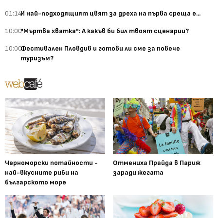
01:14
И най-подходящият цвят за дреха на първа среща е...
10:00
"Мъртва хватка": А какъв би бил твоят сценарии?
10:00
Фестивален Пловдив и готови ли сме за повече
туризъм?
Черноморски потайности -
Отмениха Прайда в Париж
най-вкусните риби на
заради жегата
българското море