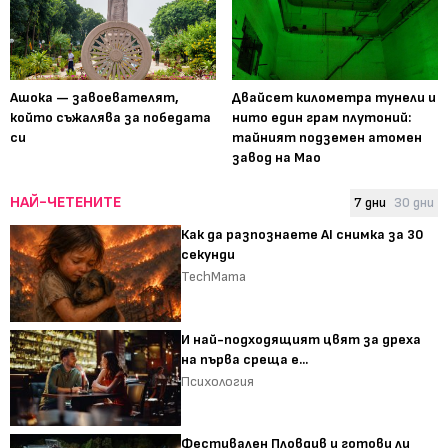
Ашока — завоевателят,
Двайсет километра тунели и
който съжалява за победата
нито един грам плутоний:
си
тайният подземен атомен
завод на Мао
НАЙ-ЧЕТЕНИТЕ
7 дни
30 дни
Как да разпознаете AI снимка за 30
секунди
TechMama
И най-подходящият цвят за дреха
на първа среща е...
Психология
Фестивален Пловдив и готови ли