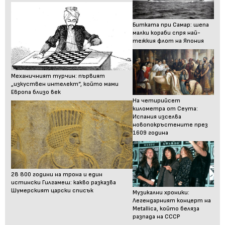
Битката при Самар: шепа
малки кораби спря най-
тежкия флот на Япония
Механичният турчин: първият
„изкуствен интелект“, който мами
Европа близо век
На четирийсет
километра от Сеута:
Испания изселва
новопокръстените през
1609 година
28 800 години на трона и един
истински Гилгамеш: какво разказва
Шумерският царски списък
Музикални хроники:
Легендарният концерт на
Metallica, който беляза
разпада на СССР