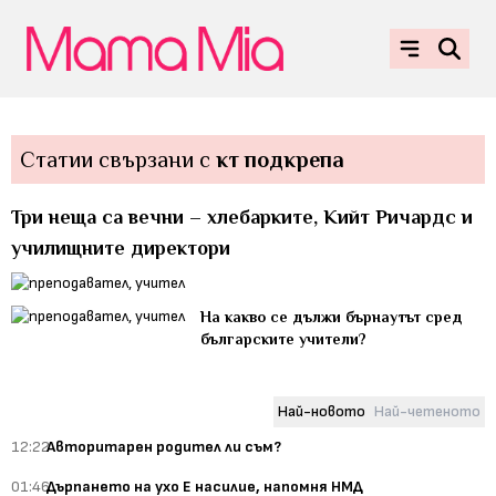
Статии свързани с
кт подкрепа
Три неща са вечни – хлебарките, Кийт Ричардс и
училищните директори
На какво се дължи бърнаутът сред
българските учители?
Най-новото
Най-четеното
12:22
Авторитарен родител ли съм?
01:46
Дърпането на ухо Е насилие, напомня НМД