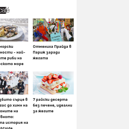
морски
Отмениха Прайда в
ности - най-
Париж заради
ите риби на
жегата
рското море
збито сърце в
7 райски десерта
гас до химн на
без печене, идеални
оните на
за жегите
вното:
та история на
ghtside