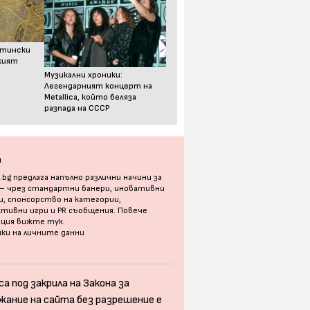
стински
ският
Музикални хроники:
Легендарният концерт на
Metallica, който беляза
разпада на СССР
а
bg предлага напълно различни начини за
 – чрез стандартни банери, иновативни
, спонсорство на категории,
тивни игри и PR съобщения. Повече
ация
вижте тук
.
ки на личните данни
а под закрила на Закона за
жание на сайта без разрешение е