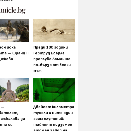
еон иска
Преди 100 години
та — Франц II
Гертруд Едерле
щожава
преплува Ламанша
по-бързо от всеки
мъж
 —
Двайсет километра
вателят,
тунели и нито един
 съжалява за
грам плутоний:
ата си
тайният подземен
атомен завод на