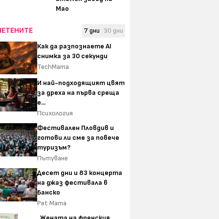
Мао
ЧЕТЕНИТЕ
7 дни
30 дни
Как да разпознаете AI
снимка за 30 секунди
TechMama
И най-подходящият цвят
за дреха на първа среща
е...
Психология
Фестивален Пловдив и
готови ли сме за повече
туризъм?
Пътуване
Десет дни и 83 концерта
на джаз фестивала в
Банско
Pet Mama
„Жената на френския