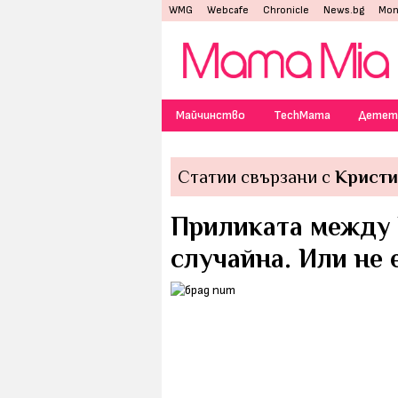
WMG
Webcafe
Chronicle
News.bg
Mon
Майчинство
TechMama
Детет
Статии свързани с
Кристи
Приликата между 
случайна. Или не е