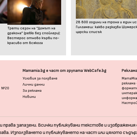
28 800 години на трона и един и
Гилгамеш: какво разказва Шумер
Трети сезон на “Домът на
царски списък
дракона” (ревю без спойлери):
Вестерос отново кърви по-
красиво от всякога
Mamamia.bg е част от групата WebCafe.bg
Реклам
Условия за ползване
MamaMia.
реклама
Лични данни
и №20
формати
За реклама
интерак
Новини
информ
Настрой
и права запазени. Всички публикувани текстове и изображения с
рава. Използването и публикуването на част или цялото съдър