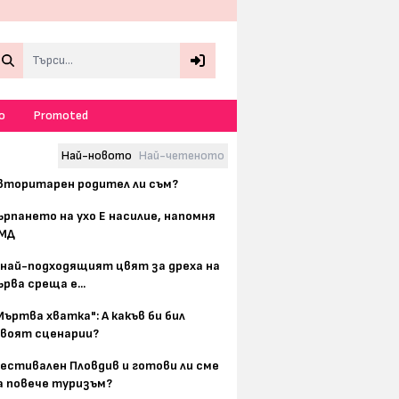
Search
о
Promoted
Най-новото
Най-четеното
вторитарен родител ли съм?
ърпането на ухо Е насилие, напомня
МД
 най-подходящият цвят за дреха на
ърва среща е...
Мъртва хватка": А какъв би бил
воят сценарии?
естивален Пловдив и готови ли сме
а повече туризъм?