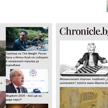
Трейлър на The Weight: Ръсел
Кроу и Итън Хоук се събират
в напрегнат трилър за
оцеляване
Механичният турчин: първият „
 и
интелект“, който мами Европа бл
Бюджет 2026 - кой ще ни
даде пари?!