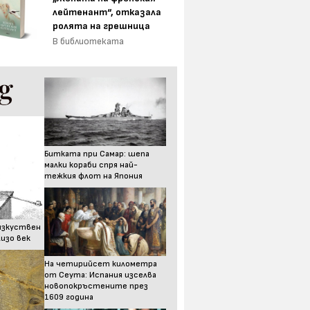
лейтенант“, отказала
ролята на грешница
В библиотеката
Битката при Самар: шепа
малки кораби спря най-
тежкия флот на Япония
изкуствен
изо век
На четирийсет километра
от Сеута: Испания изселва
новопокръстените през
1609 година