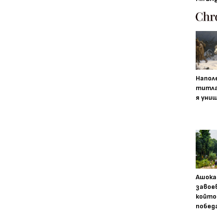
Напол
титла
я уни
Ашока
завое
който
побед