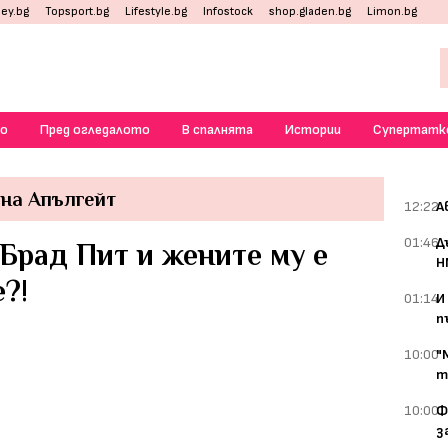
ey.bg
Topsport.bg
Lifestyle.bg
Infostock
shop.gladen.bg
Limon.bg
о
Пред огледалото
В спалнята
Истории
Супертатк
на Апългейт
12:22
А
01:46
Д
Брад Пит и жените му е
Н
?!
01:14
И
п
10:00
"
т
10:00
Ф
з