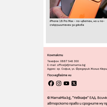
iPhone 18 Pro Max - по-цветен, но и по-
съкрушителен за джоба
Контакти
Телефон: 0887 548 300
E-mail: office[at]mamamia.bg
Адрес: гр. София, ул. Фредерик Жолио Кюр
Последвайте ни
© MamaMia.bg, "Уебкафе" ЕАД. Всичк
авторското право и сродните му п