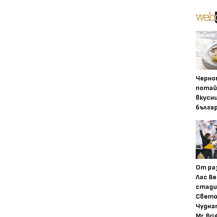
Черно
потай
вкусн
бълга
От ра
Лас Ве
стади
Свето
Чудна
Mr. Bri