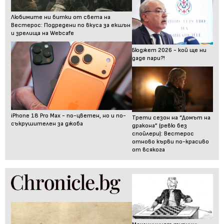
Любимите ни битки от света на
Вестерос: Подредени по вкуса за екшън
и зрелища на Webcafe
Бюджет 2026 - кой ще ни
даде пари?!
iPhone 18 Pro Max - по-цветен, но и по-
Трети сезон на “Домът на
съкрушителен за джоба
дракона” (ревю без
спойлери): Вестерос
отново кърви по-красиво
от всякога