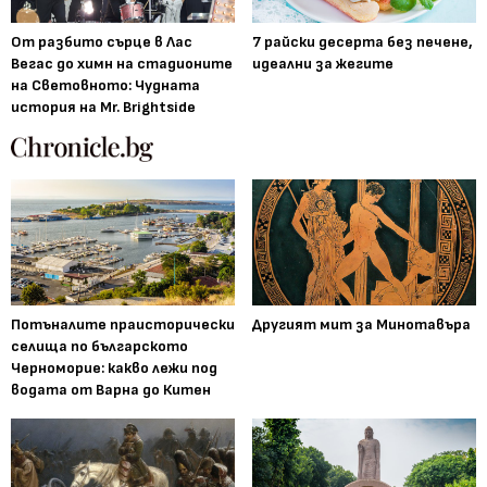
От разбито сърце в Лас
7 райски десерта без печене,
Вегас до химн на стадионите
идеални за жегите
на Световното: Чудната
история на Mr. Brightside
Потъналите праисторически
Другият мит за Минотавъра
селища по българското
Черноморие: какво лежи под
водата от Варна до Китен