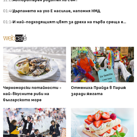
01:46
Дърпането на ухо Е насилие, напомня НМД
01:14
И най-подходящият цвят за дреха на първа среща е...
Черноморски потайности -
Отмениха Прайда в Париж
най-вкусните риби на
заради жегата
българското море