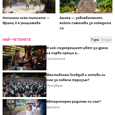
Наполеон иска титлата —
Ашока — завоевателят,
Франц II я унищожава
който съжалява за победата
си
НАЙ-ЧЕТЕНИТЕ
7 дни
30 дни
И най-подходящият цвят за дреха
на първа среща е...
Психология
Фестивален Пловдив и готови ли
сме за повече туризъм?
Пътуване
Авторитарен родител ли съм?
Детето