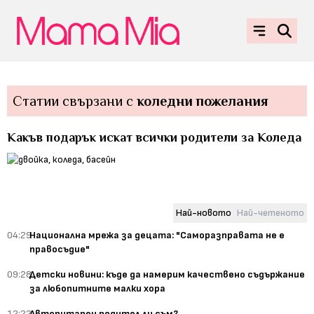
Статии свързани с
коледни пожелания
Какъв подарък искат всички родители за Коледа
Най-новото
Най-четеното
04:29
Национална мрежа за децата: "Саморазправата не е
правосъдие"
09:28
Детски новини: къде да намерим качествено съдържание
за любопитните малки хора
12:22
Авторитарен родител ли съм?