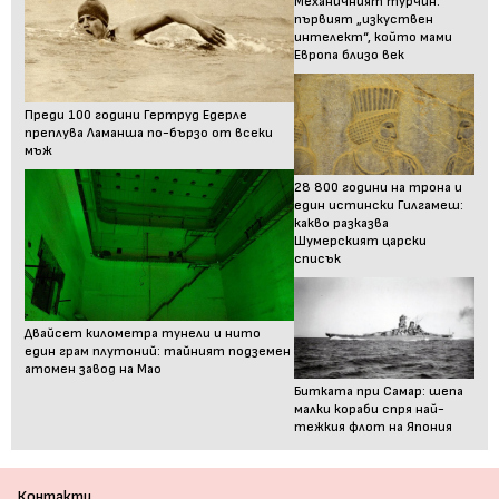
Механичният турчин:
първият „изкуствен
интелект“, който мами
Европа близо век
Преди 100 години Гертруд Едерле
преплува Ламанша по-бързо от всеки
мъж
28 800 години на трона и
един истински Гилгамеш:
какво разказва
Шумерският царски
списък
Двайсет километра тунели и нито
един грам плутоний: тайният подземен
атомен завод на Мао
Битката при Самар: шепа
малки кораби спря най-
тежкия флот на Япония
Контакти