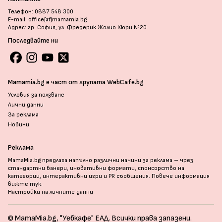
Телефон: 0887 548 300
E-mail: office[at]mamamia.bg
Адрес: гр. София, ул. Фредерик Жолио Кюри №20
Последвайте ни
Mamamia.bg е част от групата WebCafe.bg
Условия за ползване
Лични данни
За реклама
Новини
Реклама
MamaMia.bg предлага напълно различни начини за реклама – чрез
стандартни банери, иновативни формати, спонсорство на
категории, интерактивни игри и PR съобщения. Повече информация
вижте тук
.
Настройки на личните данни
© MamaMia.bg, "Уебкафе" ЕАД. Всички права запазени.