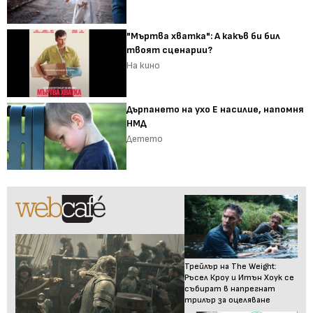
"Мъртва хватка": А какъв би бил
твоят сценарии?
На кино
Дърпането на ухо Е насилие, напомня
НМД
Детето
Трейлър на The Weight:
Ръсел Кроу и Итън Хоук се
събират в напрегнат
трилър за оцеляване