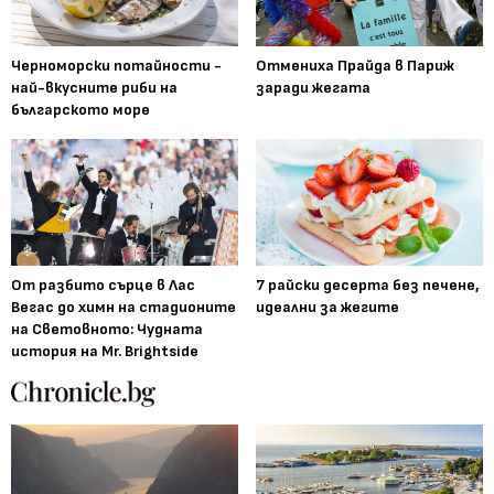
Черноморски потайности -
Отмениха Прайда в Париж
най-вкусните риби на
заради жегата
българското море
От разбито сърце в Лас
7 райски десерта без печене,
Вегас до химн на стадионите
идеални за жегите
на Световното: Чудната
история на Mr. Brightside