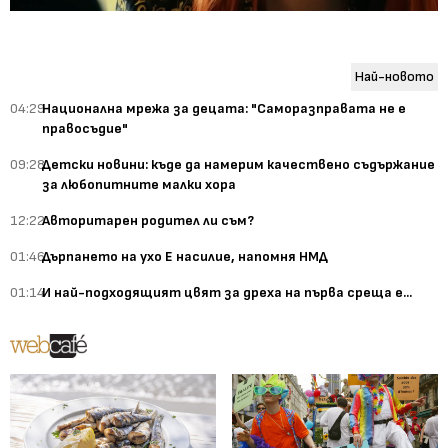
Най-новото
04:29
Национална мрежа за децата: "Саморазправата не е
правосъдие"
09:28
Детски новини: къде да намерим качествено съдържание
за любопитните малки хора
12:22
Авторитарен родител ли съм?
01:46
Дърпането на ухо Е насилие, напомня НМД
01:14
И най-подходящият цвят за дреха на първа среща е...