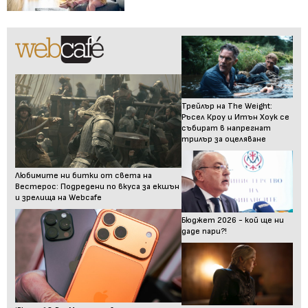
Трейлър на The Weight:
Ръсел Кроу и Итън Хоук се
събират в напрегнат
трилър за оцеляване
Любимите ни битки от света на
Вестерос: Подредени по вкуса за екшън
и зрелища на Webcafe
Бюджет 2026 - кой ще ни
даде пари?!