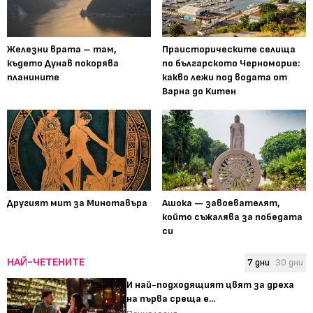
Железни врата – там,
Праисторическите селища
където Дунав покорява
по българското Черноморие:
планините
какво лежи под водата от
Варна до Китен
Другият мит за Минотавъра
Ашока — завоевателят,
който съжалява за победата
си
НАЙ-ЧЕТЕНИТЕ
7 дни
30 дни
И най-подходящият цвят за дреха
на първа среща е...