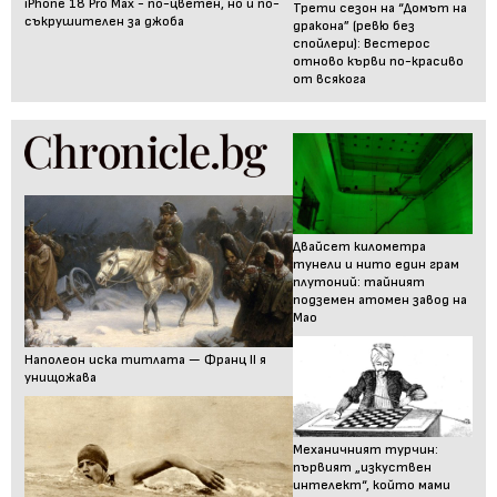
iPhone 18 Pro Max - по-цветен, но и по-
Трети сезон на “Домът на
съкрушителен за джоба
дракона” (ревю без
спойлери): Вестерос
отново кърви по-красиво
от всякога
Двайсет километра
тунели и нито един грам
плутоний: тайният
подземен атомен завод на
Мао
Наполеон иска титлата — Франц II я
унищожава
Механичният турчин:
първият „изкуствен
интелект“, който мами