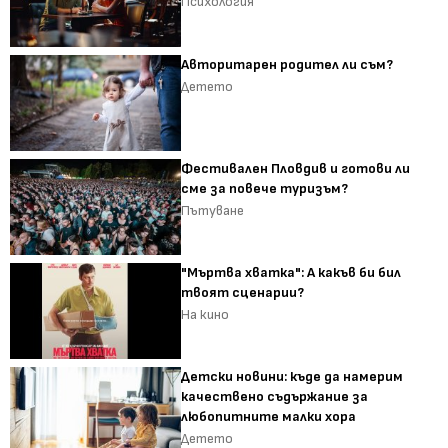
Психология
Авторитарен родител ли съм?
Детето
Фестивален Пловдив и готови ли
сме за повече туризъм?
Пътуване
"Мъртва хватка": А какъв би бил
твоят сценарии?
На кино
Детски новини: къде да намерим
качествено съдържание за
любопитните малки хора
Детето