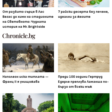
От разбито сърце в Лас
7 райски десерта без печене,
Вегас до химн на стадионите
идеални за жегите
на Световното: Чудната
история на Mr. Brightside
Наполеон иска титлата —
Преди 100 години Гертруд
Франц II я унищожава
Едерле преплува Ламанша по-
бързо от всеки мъж