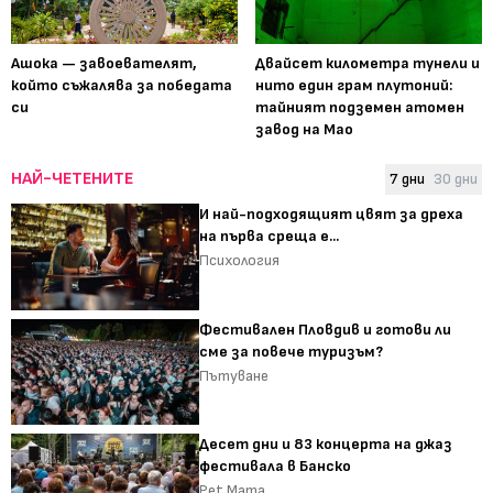
Ашока — завоевателят,
Двайсет километра тунели и
който съжалява за победата
нито един грам плутоний:
си
тайният подземен атомен
завод на Мао
НАЙ-ЧЕТЕНИТЕ
7 дни
30 дни
И най-подходящият цвят за дреха
на първа среща е...
Психология
Фестивален Пловдив и готови ли
сме за повече туризъм?
Пътуване
Десет дни и 83 концерта на джаз
фестивала в Банско
Pet Mama