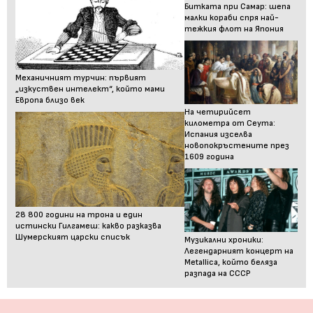
Битката при Самар: шепа
малки кораби спря най-
тежкия флот на Япония
Механичният турчин: първият
„изкуствен интелект“, който мами
Европа близо век
На четирийсет
километра от Сеута:
Испания изселва
новопокръстените през
1609 година
28 800 години на трона и един
истински Гилгамеш: какво разказва
Шумерският царски списък
Музикални хроники:
Легендарният концерт на
Metallica, който беляза
разпада на СССР