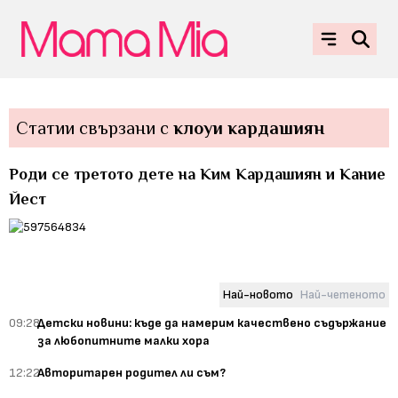
Статии свързани с
клоуи кардашиян
Роди се третото дете на Ким Кардашиян и Кание
Йест
Най-новото
Най-четеното
09:28
Детски новини: къде да намерим качествено съдържание
за любопитните малки хора
12:22
Авторитарен родител ли съм?