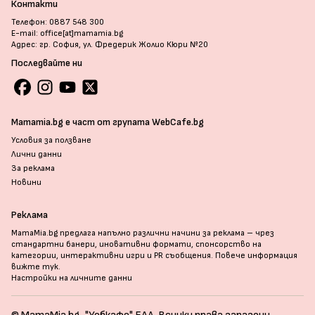
Контакти
Телефон: 0887 548 300
E-mail: office[at]mamamia.bg
Адрес: гр. София, ул. Фредерик Жолио Кюри №20
Последвайте ни
Mamamia.bg е част от групата WebCafe.bg
Условия за ползване
Лични данни
За реклама
Новини
Реклама
MamaMia.bg предлага напълно различни начини за реклама – чрез
стандартни банери, иновативни формати, спонсорство на
категории, интерактивни игри и PR съобщения. Повече информация
вижте тук
.
Настройки на личните данни