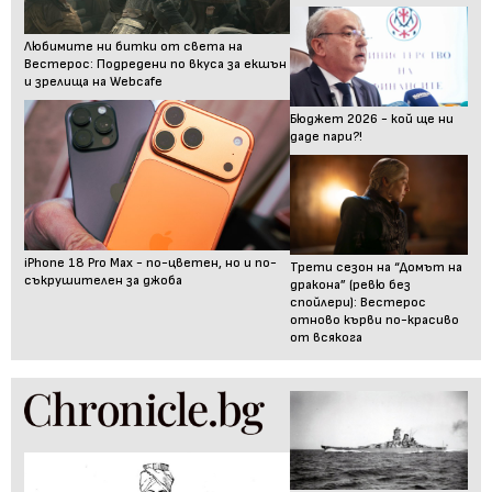
Любимите ни битки от света на
Вестерос: Подредени по вкуса за екшън
и зрелища на Webcafe
Бюджет 2026 - кой ще ни
даде пари?!
iPhone 18 Pro Max - по-цветен, но и по-
Трети сезон на “Домът на
съкрушителен за джоба
дракона” (ревю без
спойлери): Вестерос
отново кърви по-красиво
от всякога