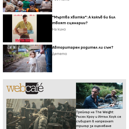
"Мъртва хватка": А какъв би бил
твоят сценарии?
На кино
Авторитарен родител ли съм?
Детето
Трейлър на The Weight:
Ръсел Кроу и Итън Хоук се
събират в напрегнат
трилър за оцеляване