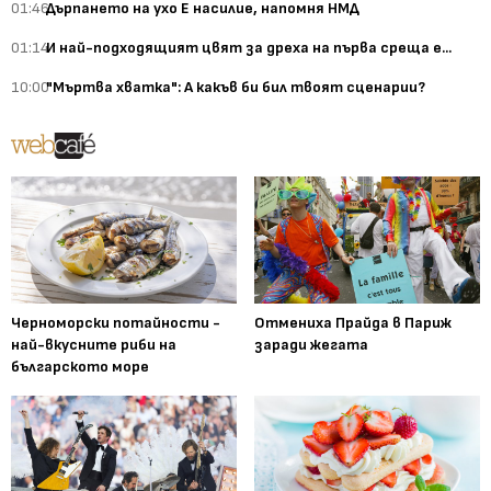
01:46
Дърпането на ухо Е насилие, напомня НМД
01:14
И най-подходящият цвят за дреха на първа среща е...
10:00
"Мъртва хватка": А какъв би бил твоят сценарии?
Черноморски потайности -
Отмениха Прайда в Париж
най-вкусните риби на
заради жегата
българското море