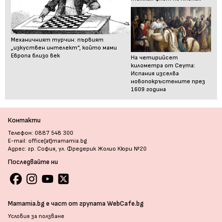
Механичният турчин: първият
„изкуствен интелект“, който мами
Европа близо век
На четирийсет
километра от Сеута:
Испания изселва
новопокръстените през
1609 година
Контакти
Телефон: 0887 548 300
E-mail: office[at]mamamia.bg
Адрес: гр. София, ул. Фредерик Жолио Кюри №20
Последвайте ни
Mamamia.bg е част от групата WebCafe.bg
Условия за ползване