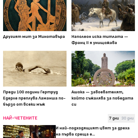
Другият мит за Минотавъра
Наполеон иска титлата —
Франц II я унищожава
Преди 100 години Гертруд
Ашока — завоевателят,
Едерле преплува Ламанша по-
който съжалява за победата
бързо от всеки мъж
си
НАЙ-ЧЕТЕНИТЕ
7 дни
30 дни
И най-подходящият цвят за дреха
на първа среща е...