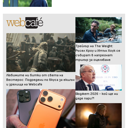
Трейлър на The Weight:
Ръсел Кроу и Итън Хоук се
събират в напрегнат
трилър за оцеляване
Любимите ни битки от света на
Вестерос: Подредени по вкуса за екшън
и зрелища на Webcafe
Бюджет 2026 - кой ще ни
даде пари?!