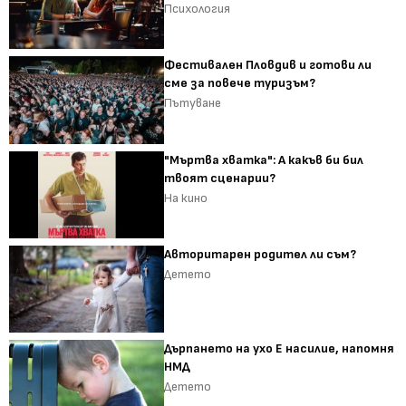
Психология
Фестивален Пловдив и готови ли
сме за повече туризъм?
Пътуване
"Мъртва хватка": А какъв би бил
твоят сценарии?
На кино
Авторитарен родител ли съм?
Детето
Дърпането на ухо Е насилие, напомня
НМД
Детето