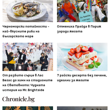
Черноморски потайности -
Отмениха Прайда в Париж
най-вкусните риби на
заради жегата
българското море
От разбито сърце в Лас
7 райски десерта без печене,
Вегас до химн на стадионите
идеални за жегите
на Световното: Чудната
история на Mr. Brightside