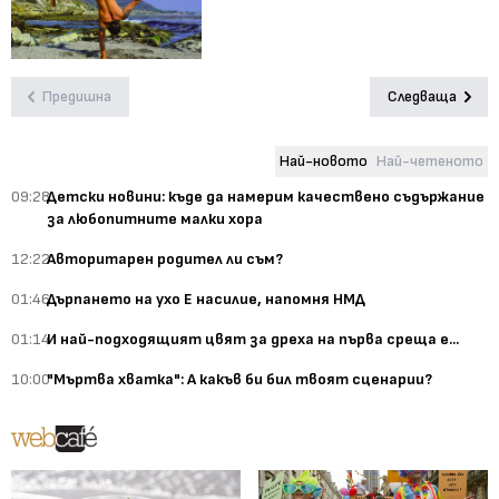
Предишна
Следваща
Най-новото
Най-четеното
09:28
Детски новини: къде да намерим качествено съдържание
за любопитните малки хора
12:22
Авторитарен родител ли съм?
01:46
Дърпането на ухо Е насилие, напомня НМД
01:14
И най-подходящият цвят за дреха на първа среща е...
10:00
"Мъртва хватка": А какъв би бил твоят сценарии?