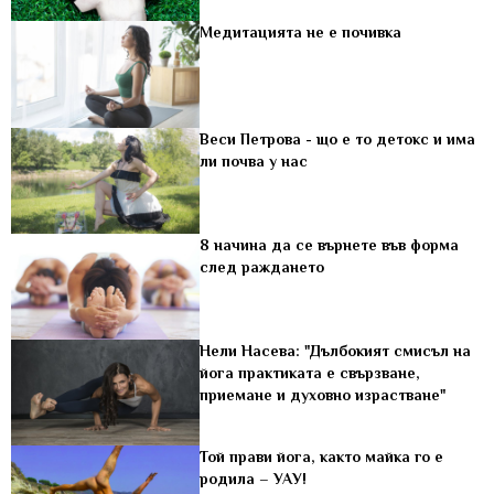
Медитацията не е почивка
Веси Петрова - що е то детокс и има
ли почва у нас
8 начина да се върнете във форма
след раждането
Нели Насева: "Дълбокият смисъл на
йога практиката е свързване,
приемане и духовно израстване"
Той прави йога, както майка го е
родила – УАУ!