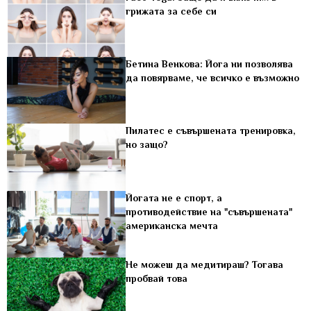
грижата за себе си
Бетина Венкова: Йога ни позволява
да повярваме, че всичко е възможно
Пилатес е съвършената тренировка,
но защо?
Йогата не е спорт, а
противодействие на "съвършената"
американска мечта
Не можеш да медитираш? Тогава
пробвай това