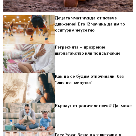
Децата имат нужда от повече
движение! Ето 12 начина да им го
осигурим неусетно
Регресията – прозрение,
шарлатанство или подсъзнание
Как да се будим отпочинали, без
"още пет минутки"
Бърнаут от родителството? Да, може
Face Yoga: Защо да я включим в