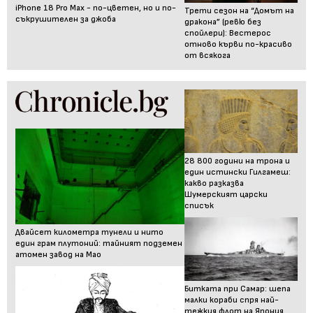
iPhone 18 Pro Max - по-цветен, но и по-
Трети сезон на “Домът на
съкрушителен за джоба
дракона” (ревю без
спойлери): Вестерос
отново кърви по-красиво
от всякога
28 800 години на трона и
един истински Гилгамеш:
какво разказва
Шумерският царски
списък
Двайсет километра тунели и нито
един грам плутоний: тайният подземен
атомен завод на Мао
Битката при Самар: шепа
малки кораби спря най-
тежкия флот на Япония