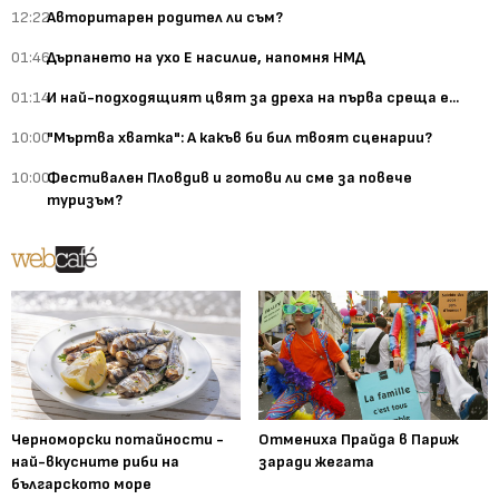
12:22
Авторитарен родител ли съм?
01:46
Дърпането на ухо Е насилие, напомня НМД
01:14
И най-подходящият цвят за дреха на първа среща е...
10:00
"Мъртва хватка": А какъв би бил твоят сценарии?
10:00
Фестивален Пловдив и готови ли сме за повече
туризъм?
Черноморски потайности -
Отмениха Прайда в Париж
най-вкусните риби на
заради жегата
българското море