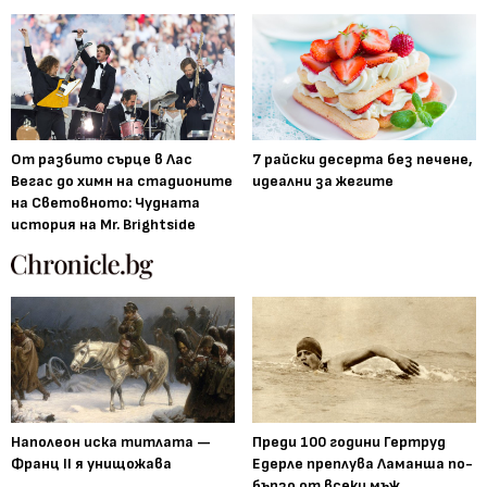
От разбито сърце в Лас
7 райски десерта без печене,
Вегас до химн на стадионите
идеални за жегите
на Световното: Чудната
история на Mr. Brightside
Наполеон иска титлата —
Преди 100 години Гертруд
Франц II я унищожава
Едерле преплува Ламанша по-
бързо от всеки мъж