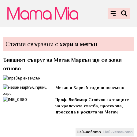
Статии свързани с
хари и мегън
Бившият съпруг на Меган Маркъл ще се жени
отново
Меган и Хари: 5 години по-късно
Проф. Любомир Стойков за знаците
на кралската сватба, протокола,
дрескода и роклята на Меган
Най-новото
Най-четеното