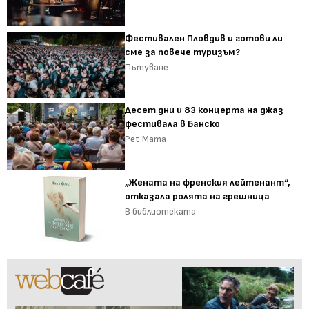
Фестивален Пловдив и готови ли
сме за повече туризъм?
Пътуване
Десет дни и 83 концерта на джаз
фестивала в Банско
Pet Mama
„Жената на френския лейтенант“,
отказала ролята на грешница
В библиотеката