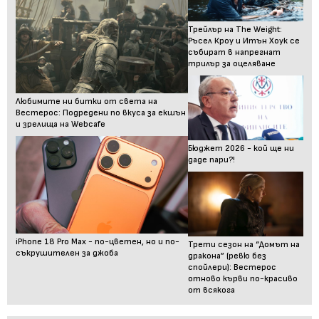
Трейлър на The Weight:
Ръсел Кроу и Итън Хоук се
събират в напрегнат
трилър за оцеляване
Любимите ни битки от света на
Вестерос: Подредени по вкуса за екшън
и зрелища на Webcafe
Бюджет 2026 - кой ще ни
даде пари?!
iPhone 18 Pro Max - по-цветен, но и по-
Трети сезон на “Домът на
съкрушителен за джоба
дракона” (ревю без
спойлери): Вестерос
отново кърви по-красиво
от всякога