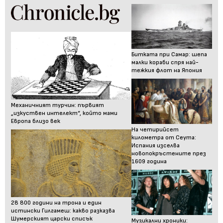
Битката при Самар: шепа
малки кораби спря най-
тежкия флот на Япония
Механичният турчин: първият
„изкуствен интелект“, който мами
Европа близо век
На четирийсет
километра от Сеута:
Испания изселва
новопокръстените през
1609 година
28 800 години на трона и един
истински Гилгамеш: какво разказва
Шумерският царски списък
Музикални хроники: