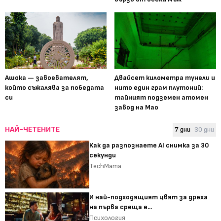
Ашока — завоевателят,
Двайсет километра тунели и
който съжалява за победата
нито един грам плутоний:
си
тайният подземен атомен
завод на Мао
НАЙ-ЧЕТЕНИТЕ
7 дни
30 дни
Как да разпознаете AI снимка за 30
секунди
TechMama
И най-подходящият цвят за дреха
на първа среща е...
Психология