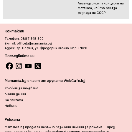
Легендарният концерт на
Metallica, който беляза
разпада на СССР
Контакти
Телефон: 0887 548 300
E-mail: office[at]mamamia.bg
Адрес: гр. София, ул. Фредерик Жолио Кюри №20
Последвайте ни
Mamamia.bg е част от групата WebCafe.bg
Условия за ползване
Лични данни
За реклама
Новини
Реклама
MamaMia.bg предлага напълно различни начини за реклама – чрез
стандартни банери, иновативни формати, спонсорство на