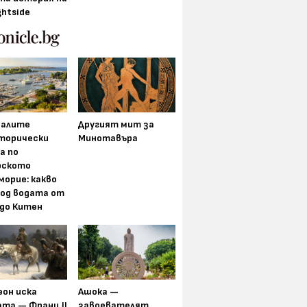
ghtside
алите
Другият мит за
торически
Минотавъра
а по
рското
морие: какво
под водата от
 до Китен
еон иска
Ашока —
та — Франц II
завоевателят,