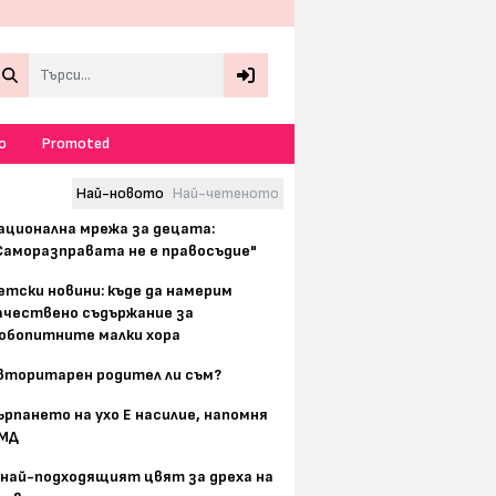
Search
о
Promoted
Най-новото
Най-четеното
ационална мрежа за децата:
Саморазправата не е правосъдие"
етски новини: къде да намерим
ачествено съдържание за
юбопитните малки хора
вторитарен родител ли съм?
ърпането на ухо Е насилие, напомня
МД
 най-подходящият цвят за дреха на