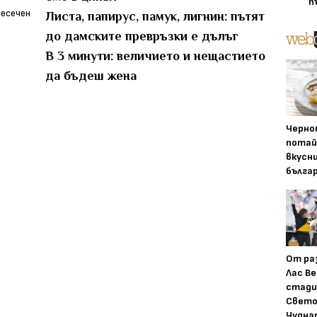
п
Листа, папирус, памук, лигнин: пътят
до дамските превръзки е дълъг
В 3 минути: величието и нещастието
да бъдеш жена
Черно
потай
вкусн
бълга
От ра
Лас Ве
стади
Свето
Чудна