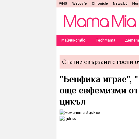
WMG
Webcafe
Chronicle
News.bg
Mon
Майчинство
TechMama
Детет
Статии свързани с
гости о
"Бенфика играе", 
още евфемизми от 
цикъл