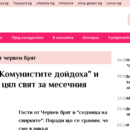
ey.bg
Topsport.bg
Lifestyle.bg
Infostock
shop.gladen.bg
Limon.bg
о
Пред огледалото
В спалнята
Истории
Супертатк
т червен бряг
04:29
Н
"
"Комунистите дойдоха" и
09:28
Д
цял свят за месечния
к
л
12:22
А
01:46
Д
Гости от Червен бряг и "седмица на
Н
свирките": Поради що се срамим, че
01:14
И
сме в цикъл