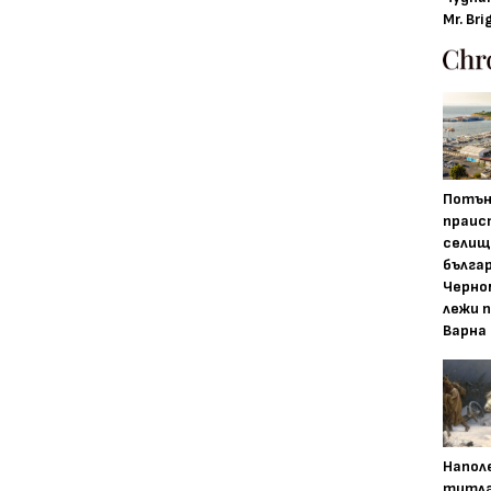
Mr. Bri
Потън
праис
селищ
бълга
Черно
лежи 
Варна
Напол
титла