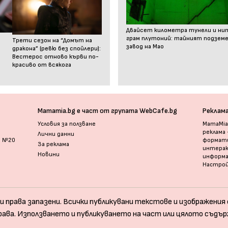
Двайсет километра тунели и ни
грам плутоний: тайният подзем
Трети сезон на “Домът на
завод на Мао
дракона” (ревю без спойлери):
Вестерос отново кърви по-
красиво от всякога
Mamamia.bg е част от групата WebCafe.bg
Реклам
Условия за ползване
MamaMia.
реклама
Лични данни
и №20
формати
За реклама
интерак
Новини
информ
Настрой
и права запазени. Всички публикувани текстове и изображения с
рава. Използването и публикуването на част или цялото съдър