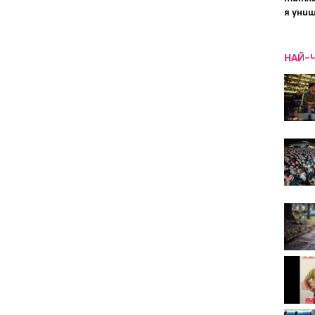
я уни
НАЙ-