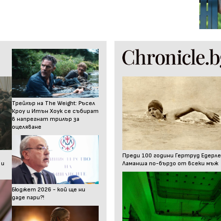
Трейлър на The Weight: Ръсел
Кроу и Итън Хоук се събират
в напрегнат трилър за
оцеляване
Преди 100 години Гертруд Едерле
 и
Ламанша по-бързо от всеки мъж
Бюджет 2026 - кой ще ни
даде пари?!