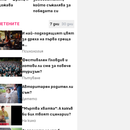
щожава
който съжалява за
победата си
ЧЕТЕНИТЕ
7 дни
30 дни
И най-подходящият цвят
за дреха на първа среща
е...
Психология
Фестивален Пловдив и
готови ли сме за повече
туризъм?
Пътуване
Авторитарен родител ли
съм?
Детето
"Мъртва хватка": А какъв
би бил твоят сценарии?
На кино