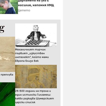
Дърпането на ухо Е
насилие, напомня НМД
Детето
Механичният турчин:
първият „изкуствен
интелект“, който мами
Европа близо век
 преплува
28 800 години на трона и
един истински Гилгамеш:
какво разказва Шумерският
царски списък