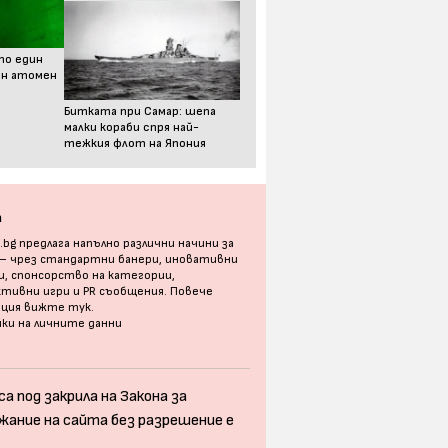
то един
ен атомен
Битката при Самар: шепа
малки кораби спря най-
тежкия флот на Япония
а
bg предлага напълно различни начини за
 – чрез стандартни банери, иновативни
, спонсорство на категории,
тивни игри и PR съобщения. Повече
ация
вижте тук
.
ки на личните данни
а под закрила на Закона за
жание на сайта без разрешение е