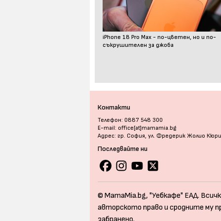
iPhone 18 Pro Max - по-цветен, но и по-
съкрушителен за джоба
Контакти
Телефон: 0887 548 300
E-mail: office[at]mamamia.bg
Адрес: гр. София, ул. Фредерик Жолио Кюр
Последвайте ни
© MamaMia.bg, "Уебкафе" ЕАД. Всичк
авторското право и сродните му п
забранено.