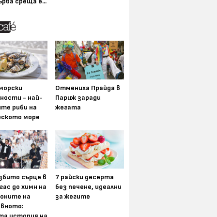
ърва среща е...
морски
Отмениха Прайда в
ности - най-
Париж заради
ите риби на
жегата
рското море
збито сърце в
7 райски десерта
гас до химн на
без печене, идеални
оните на
за жегите
вното:
та история на