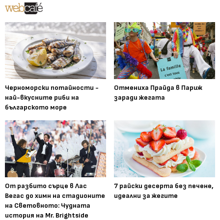
Черноморски потайности -
Отмениха Прайда в Париж
най-вкусните риби на
заради жегата
българското море
От разбито сърце в Лас
7 райски десерта без печене,
Вегас до химн на стадионите
идеални за жегите
на Световното: Чудната
история на Mr. Brightside