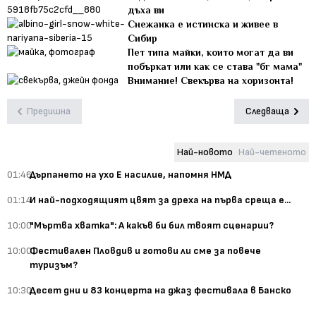
дъха ви
Снежанка е истинска и живее в
Сибир
Пет типа майки, които могат да ви
побъркат или как се става "бг мама"
Внимание! Свекърва на хоризонта!
Предишна
Следваща
Най-новото
Най-четеното
01:46
Дърпането на ухо Е насилие, напомня НМД
01:14
И най-подходящият цвят за дреха на първа среща е...
10:00
"Мъртва хватка": А какъв би бил твоят сценарии?
10:00
Фестивален Пловдив и готови ли сме за повече
туризъм?
10:30
Десет дни и 83 концерта на джаз фестивала в Банско