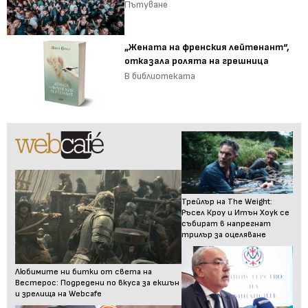
Пътуване
„Жената на френския лейтенант“,
отказала ролята на грешница
В библиотеката
Трейлър на The Weight:
Ръсел Кроу и Итън Хоук се
събират в напрегнат
трилър за оцеляване
Любимите ни битки от света на
Вестерос: Подредени по вкуса за екшън
и зрелища на Webcafe