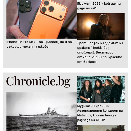
Бюджет 2026 - кой ще ни
даде пари?!
iPhone 18 Pro Max - по-цветен, но и по-
Трети сезон на “Домът на
съкрушителен за джоба
дракона” (ревю без
спойлери): Вестерос
отново кърви по-красиво
от всякога
Музикални хроники:
Легендарният концерт на
Metallica, който беляза
разпада на СССР