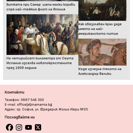
Битката при Самар: шепа малки кораби
спря най-тежкия флот на Япония
Как обезглавен крал даде
името на най-
американското питие
На четирийсет километра от Сеута:
Испания изселва новопокръстените
през 1609 година
Къде изчезна тялото на
Александър Велики
Контакти
Телефон: 0887 548 300
E-mail: office[at]mamamia.bg
Адрес: гр. София, ул. Фредерик Жолио Кюри №20
Последвайте ни