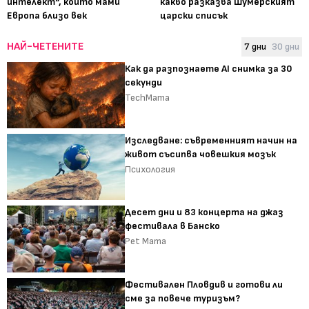
интелект“, който мами
какво разказва Шумерският
Европа близо век
царски списък
НАЙ-ЧЕТЕНИТЕ
7 дни
30 дни
Как да разпознаете AI снимка за 30
секунди
TechMama
Изследване: съвременният начин на
живот съсипва човешкия мозък
Психология
Десет дни и 83 концерта на джаз
фестивала в Банско
Pet Mama
Фестивален Пловдив и готови ли
сме за повече туризъм?