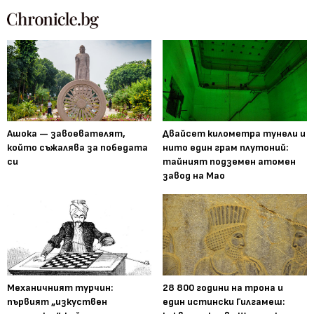
Ашока — завоевателят,
Двайсет километра тунели и
който съжалява за победата
нито един грам плутоний:
си
тайният подземен атомен
завод на Мао
Механичният турчин:
28 800 години на трона и
първият „изкуствен
един истински Гилгамеш: