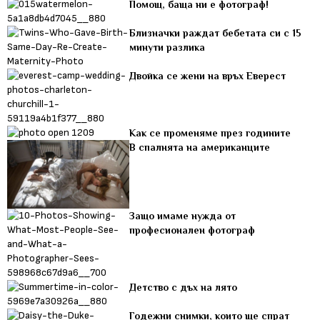
Помощ, баща ни е фотограф!
Близначки раждат бебетата си с 15
минути разлика
Двойка се жени на връх Еверест
Как се променяме през годините
В спалнята на американците
Защо имаме нужда от
професионален фотограф
Детство с дъх на лято
Годежни снимки, които ще спрат