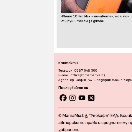
iPhone 18 Pro Max - по-цветен, но и по-
съкрушителен за джоба
Контакти
Телефон: 0887 548 300
E-mail: office[at]mamamia.bg
Адрес: гр. София, ул. Фредерик Жолио Кюр
Последвайте ни
© MamaMia.bg, "Уебкафе" ЕАД. Всичк
авторското право и сродните му п
забранено.