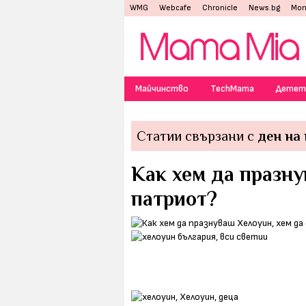
WMG
Webcafe
Chronicle
News.bg
Mon
Майчинство
TechMama
Детет
Статии свързани с
ден на
Как хем да празну
патриот?