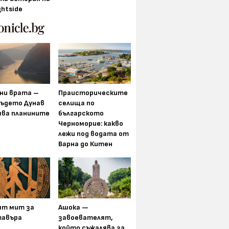
ghtside
ни врата –
Праисторическите
където Дунав
селища по
ява планините
българското
Черноморие: какво
лежи под водата от
Варна до Китен
ят мит за
Ашока —
авъра
завоевателят,
който съжалява за