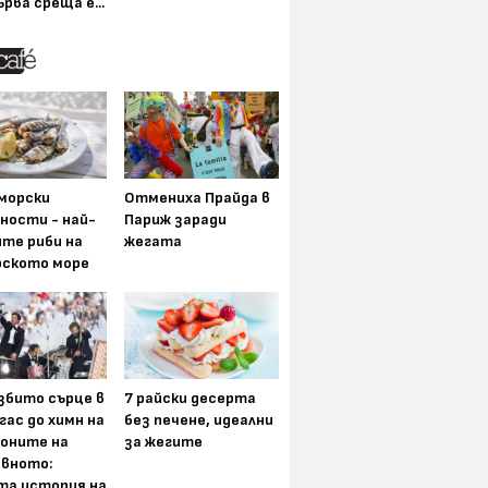
ърва среща е...
морски
Отмениха Прайда в
ности - най-
Париж заради
ите риби на
жегата
рското море
збито сърце в
7 райски десерта
гас до химн на
без печене, идеални
оните на
за жегите
вното:
та история на