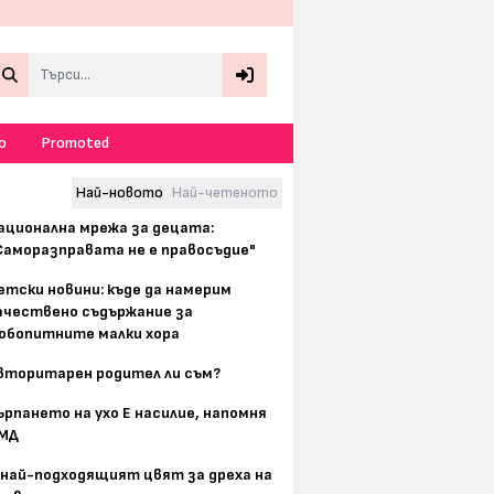
Search
о
Promoted
Най-новото
Най-четеното
ационална мрежа за децата:
Саморазправата не е правосъдие"
етски новини: къде да намерим
ачествено съдържание за
юбопитните малки хора
вторитарен родител ли съм?
ърпането на ухо Е насилие, напомня
МД
 най-подходящият цвят за дреха на