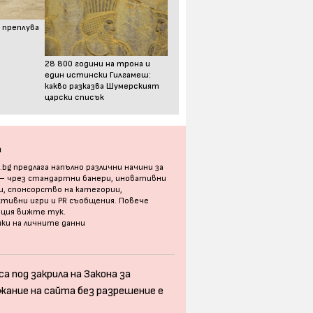
 преплува
28 800 години на трона и
един истински Гилгамеш:
какво разказва Шумерският
царски списък
а
bg предлага напълно различни начини за
 – чрез стандартни банери, иновативни
, спонсорство на категории,
тивни игри и PR съобщения. Повече
ация
вижте тук
.
ки на личните данни
а под закрила на Закона за
жание на сайта без разрешение е