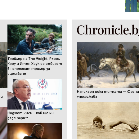
Трейлър на The Weight: Ръсел
Кроу и Итън Хоук се събират
в напрегнат трилър за
оцеляване
Наполеон иска титлата — Франц I
 и
унищожава
Бюджет 2026 - кой ще ни
даде пари?!