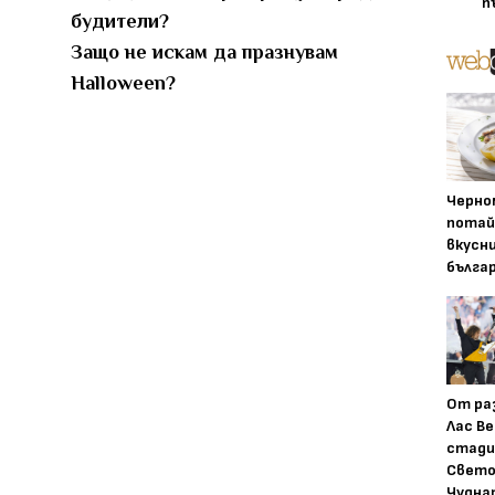
п
будители?
Защо не искам да празнувам
Halloween?
Черно
потай
вкусн
бълга
От ра
Лас Ве
стади
Свето
Чудна