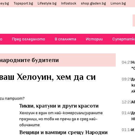
ey.bg
Topsport.bg
Lifestyle.bg
Infostock
shop.gladen.bg
Limon.bg
о
Пред огледалото
В спалнята
Истории
Супертатк
 народните будители
04:29
Н
"
ваш Хелоуин, хем да си
09:28
Д
к
л
12:22
А
Тикви, кратуни и други красоти
Хелоуин е един от най-комерсиализираните
01:46
Д
празници, но това не пречи да е сред най-
Н
обичаните
01:14
И
Вещици и вампири срещу Народни