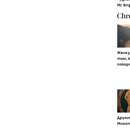
Mr. Bri
Желез
там, 
покор
Други
Минот