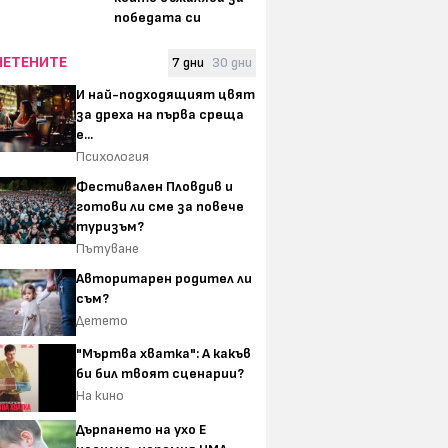
победата си
ЧЕТЕНИТЕ
7 дни
30 дни
И най-подходящият цвят
за дреха на първа среща
е...
Психология
Фестивален Пловдив и
готови ли сме за повече
туризъм?
Пътуване
Авторитарен родител ли
съм?
Детето
"Мъртва хватка": А какъв
би бил твоят сценарии?
На кино
Дърпането на ухо Е