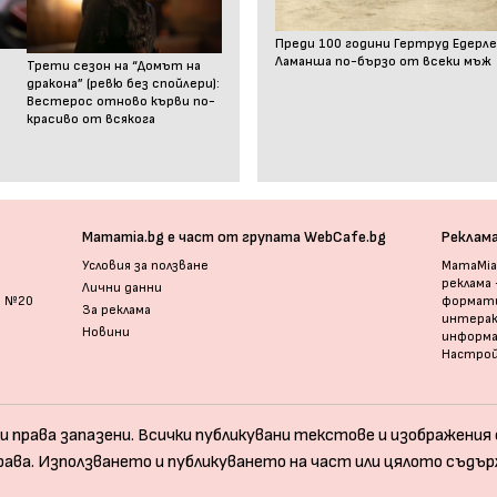
Преди 100 години Гертруд Едерле
Ламанша по-бързо от всеки мъж
Трети сезон на “Домът на
дракона” (ревю без спойлери):
Вестерос отново кърви по-
красиво от всякога
Mamamia.bg е част от групата WebCafe.bg
Реклам
Условия за ползване
MamaMia.
реклама
Лични данни
и №20
формати
За реклама
интерак
Новини
информ
Настрой
и права запазени. Всички публикувани текстове и изображения с
рава. Използването и публикуването на част или цялото съдър