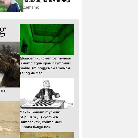
насилие, напомня НМД
Детето
Двайсет километра тунели
и нито един грам плутоний:
тайният подземен атомен
завод на Мао
I я
Механичният турчин:
първият „изкуствен
интелект“, който мами
Европа близо век