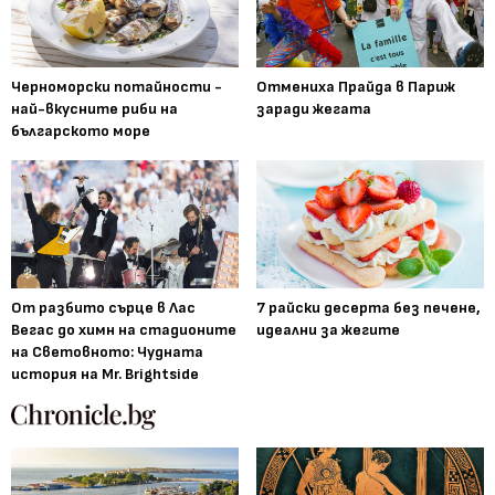
Черноморски потайности -
Отмениха Прайда в Париж
най-вкусните риби на
заради жегата
българското море
От разбито сърце в Лас
7 райски десерта без печене,
Вегас до химн на стадионите
идеални за жегите
на Световното: Чудната
история на Mr. Brightside