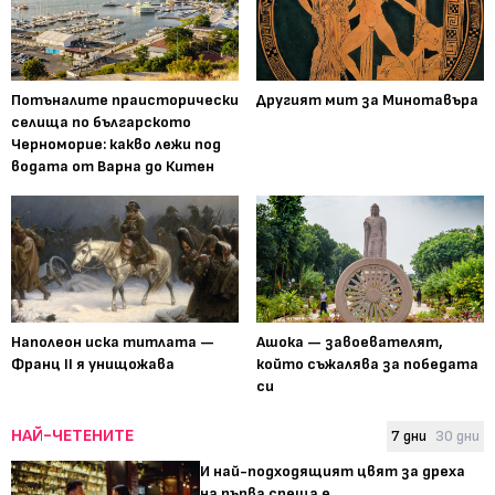
Потъналите праисторически
Другият мит за Минотавъра
селища по българското
Черноморие: какво лежи под
водата от Варна до Китен
Наполеон иска титлата —
Ашока — завоевателят,
Франц II я унищожава
който съжалява за победата
си
НАЙ-ЧЕТЕНИТЕ
7 дни
30 дни
И най-подходящият цвят за дреха
на първа среща е...