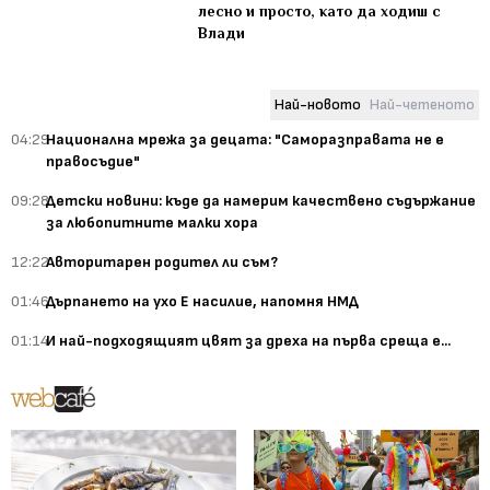
лесно и просто, като да ходиш с
Влади
Най-новото
Най-четеното
04:29
Национална мрежа за децата: "Саморазправата не е
правосъдие"
09:28
Детски новини: къде да намерим качествено съдържание
за любопитните малки хора
12:22
Авторитарен родител ли съм?
01:46
Дърпането на ухо Е насилие, напомня НМД
01:14
И най-подходящият цвят за дреха на първа среща е...