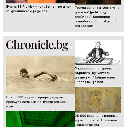
iPhone 18 Pro Max - по-цветен, но и по-
Трети сезон на “Домът на
съкрушителен за джоба
дракона” (ревю без
спойлери): Вестерос
отново кърви по-красиво
от всякога
Механичният турчин:
първият „изкуствен
интелект“, който мами
Европа близо век
Преди 100 години Гертруд Едерле
преплува Ламанша по-бързо от всеки
мъж
28 800 години на трона и
един истински Гилгамеш:
какво разказва