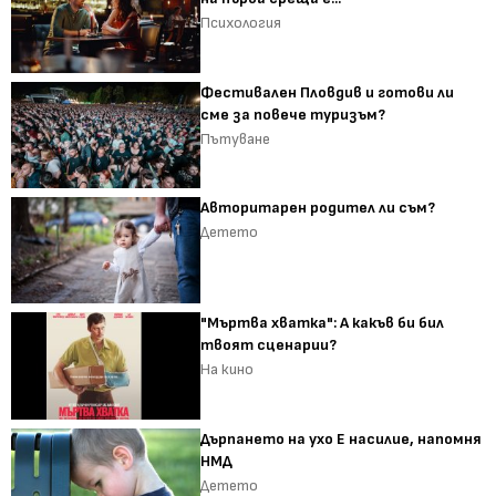
Психология
Фестивален Пловдив и готови ли
сме за повече туризъм?
Пътуване
Авторитарен родител ли съм?
Детето
"Мъртва хватка": А какъв би бил
твоят сценарии?
На кино
Дърпането на ухо Е насилие, напомня
НМД
Детето