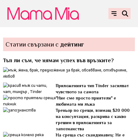
Статии свързани с
дейтинг
Тъп ли съм, че нямам успех във връзките?
Приложенията тип Tinder засилват
чувството за самота
"Ние сме просто приятели" е
любимата ми лъжа
Треньор по срещи, взимащ $20 000
на консултация, разкрива с какво
грешим в приложенията за
запознанства
На среща със скандинавец: Не е