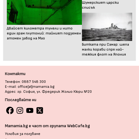
Шумерският царски
списък
Двайсет километра тунели и нито
един грам плутоний: тайният подземен
атомен завод на Мао
Битката при Самар: шепа
малки кораби спря най-
тежкия флот на Япония
Контакти
Телефон: 0887 548 300
E-mail: office[at]mamamia.bg
Адрес: гр. София, ул. Фредерик Жолио Кюри №20
Последвайте ни
Mamamia.bg е част от групата WebCafe.bg
Условия за ползване