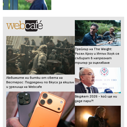
Трейлър на The Weight:
Ръсел Кроу и Итън Хоук се
събират в напрегнат
трилър за оцеляване
Любимите ни битки от света на
Вестерос: Подредени по вкуса за екшън
и зрелища на Webcafe
Бюджет 2026 - кой ще ни
даде пари?!