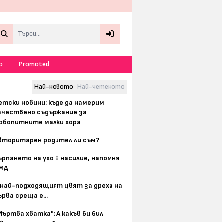
Search
о
Promoted
Най-новото
Най-четеното
етски новини: къде да намерим
ачествено съдържание за
юбопитните малки хора
вторитарен родител ли съм?
ърпането на ухо Е насилие, напомня
МД
 най-подходящият цвят за дреха на
ърва среща е...
Мъртва хватка": А какъв би бил