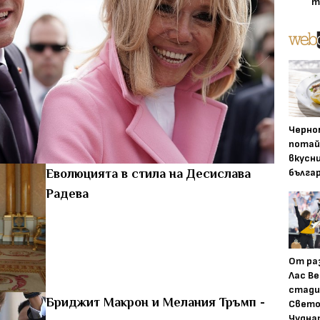
т
Черно
потай
вкусн
бълга
Еволюцията в стила на Десислава
Радева
От ра
Лас Ве
стади
Бриджит Макрон и Мелания Тръмп -
Свето
Чудна