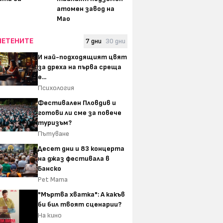
атомен завод на
Мао
ЧЕТЕНИТЕ
7 дни
30 дни
И най-подходящият цвят
за дреха на първа среща
е...
Психология
Фестивален Пловдив и
готови ли сме за повече
туризъм?
Пътуване
Десет дни и 83 концерта
на джаз фестивала в
Банско
Pet Mama
"Мъртва хватка": А какъв
би бил твоят сценарии?
На кино