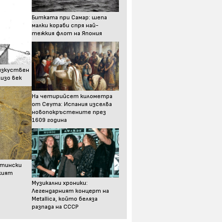
Битката при Самар: шепа
малки кораби спря най-
тежкия флот на Япония
изкуствен
изо век
На четирийсет километра
от Сеута: Испания изселва
новопокръстените през
1609 година
стински
ският
Музикални хроники:
Легендарният концерт на
Metallica, който беляза
разпада на СССР