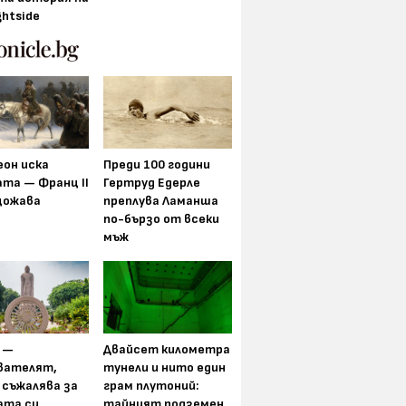
ghtside
еон иска
Преди 100 години
та — Франц II
Гертруд Едерле
щожава
преплува Ламанша
по-бързо от всеки
мъж
 —
Двайсет километра
вателят,
тунели и нито един
 съжалява за
грам плутоний:
ата си
тайният подземен