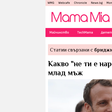
WMG
Webcafe
Chronicle
News.bg
Mon
Майчинство
TechMama
Детет
Статии свързани с
бриджи
Какво "не ти е нар
млад мъж