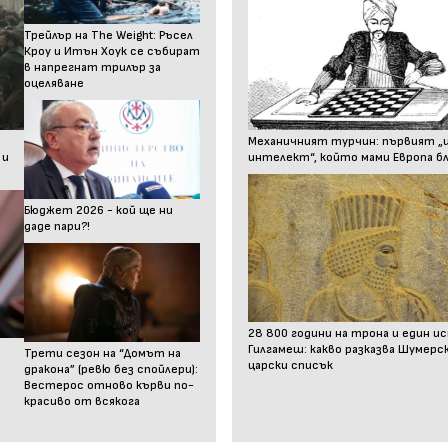
Трейлър на The Weight: Ръсел
Кроу и Итън Хоук се събират
в напрегнат трилър за
оцеляване
Механичният турчин: първият „
 и
интелект“, който мами Европа бл
Бюджет 2026 - кой ще ни
даде пари?!
28 800 години на трона и един и
Гилгамеш: какво разказва Шумер
Трети сезон на “Домът на
царски списък
дракона” (ревю без спойлери):
Вестерос отново кърви по-
красиво от всякога