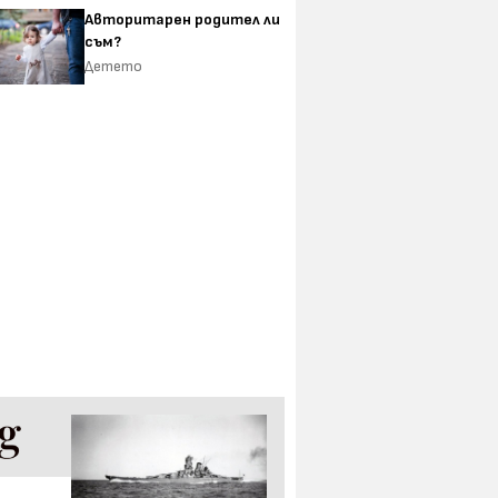
Авторитарен родител ли
съм?
Детето