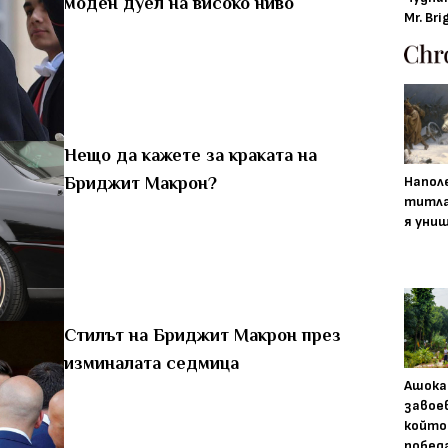
моден дуел на високо ниво
Mr. Bri
Нещо да кажете за краката на
Напол
Бриджит Макрон?
титла
я уни
Стилът на Бриджит Макрон през
изминалата седмица
Ашока
завое
който
побед