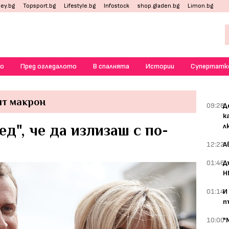
ey.bg
Topsport.bg
Lifestyle.bg
Infostock
shop.gladen.bg
Limon.bg
о
Пред огледалото
В спалнята
Истории
Супертатк
т макрон
09:28
Д
к
ед", че да излизаш с по-
л
12:22
А
01:46
Д
Н
01:14
И
п
10:00
"