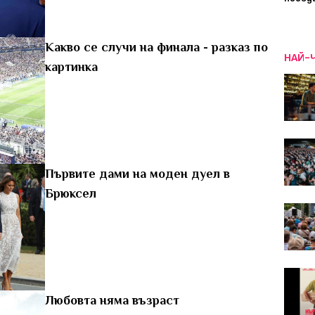
Какво се случи на финала - разказ по
НАЙ-
картинка
Първите дами на моден дуел в
Брюксел
Любовта няма възраст