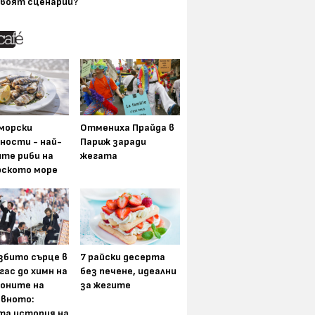
воят сценарии?
морски
Отмениха Прайда в
ности - най-
Париж заради
ите риби на
жегата
рското море
збито сърце в
7 райски десерта
гас до химн на
без печене, идеални
оните на
за жегите
вното:
та история на